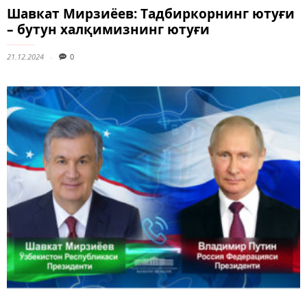
Шавкат Мирзиёев: Тадбиркорнинг ютуғи
– бутун халқимизнинг ютуғи
21.12.2024
0