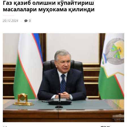
Газ қазиб олишни кўпайтириш
масалалари муҳокама қилинди
20.12.2024
0