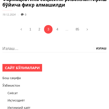
бўйича фикр алмашилди
19.12.2024
0
1
2
3
4
...
85
Излаш:
САЙТ БЎЛИМЛАРИ
Бош саҳифа
Ўзбекистон
Сиёсат
Иқтисодиёт
Ижтимоий ҳаёт