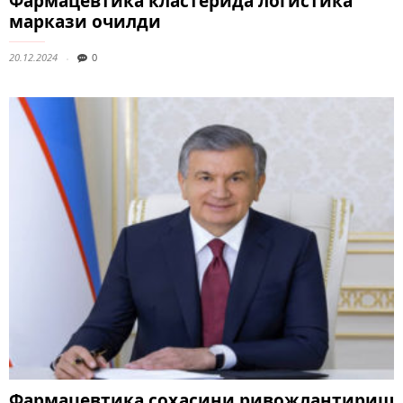
Фармацевтика кластерида логистика
маркази очилди
20.12.2024
0
Фармацевтика соҳасини ривожлантириш