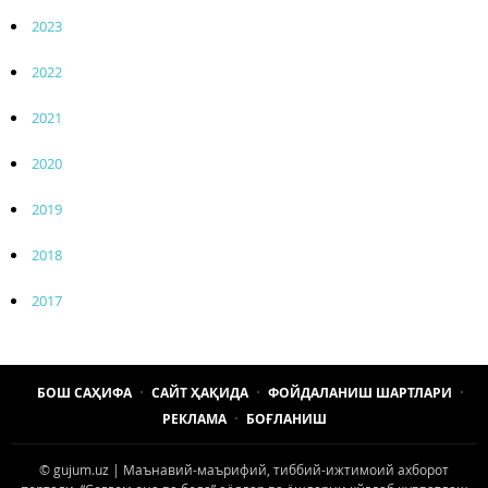
2023
2022
2021
2020
2019
2018
2017
БОШ САҲИФА
САЙТ ҲАҚИДА
ФОЙДАЛАНИШ ШАРТЛАРИ
РЕКЛАМА
БОҒЛАНИШ
© gujum.uz | Маънавий-маърифий, тиббий-ижтимоий ахборот