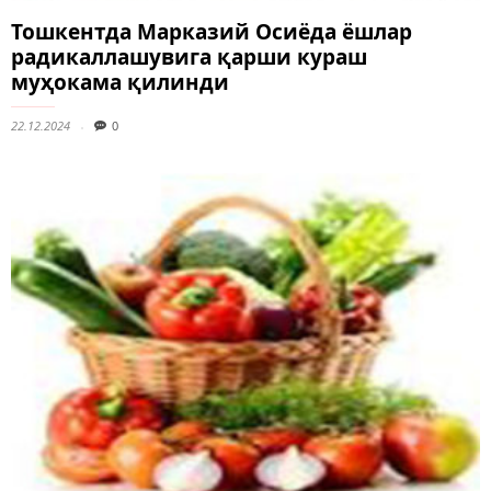
Тошкентда Марказий Осиёда ёшлар
радикаллашувига қарши кураш
муҳокама қилинди
22.12.2024
0