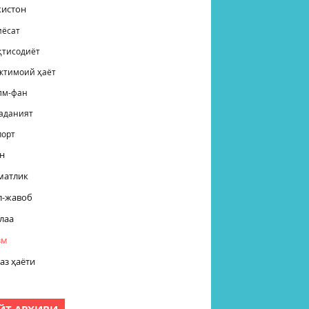
кистон
иёсат
қтисодиёт
жтимоий ҳаёт
лм-фан
аданият
порт
н
матлик
л-жавоб
лаа
зм
аз ҳаёти