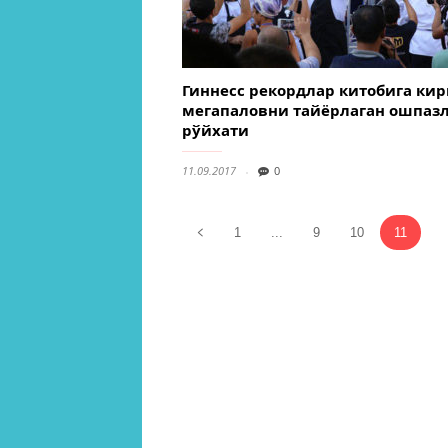
Гиннесс рекордлар китобига кир
мегапаловни тайёрлаган ошпаз
рўйхати
11.09.2017
0
1
...
9
10
11