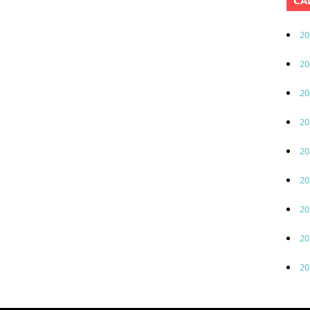
СА
20
20
20
20
20
20
20
20
20