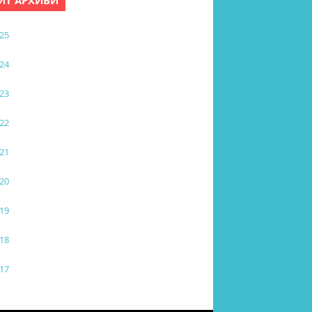
ЙТ АРХИВИ
25
24
23
22
21
20
19
18
17