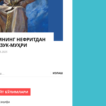
МНИНГ НЕФРИТДАН
УЗУК-МУҲРИ
3.2025
ш:
ЙТ БЎЛИМЛАРИ
саҳифа