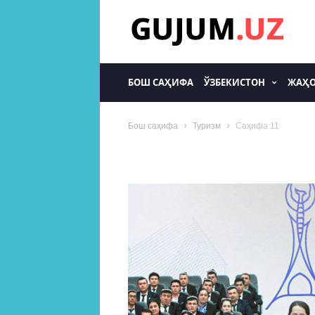
gujum.uz
БОШ САҲИФА
ЎЗБЕКИСТОН
ЖАҲ
Бош саҳифа
Туризм
Саҳифа 11