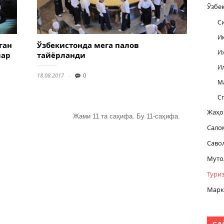
Ўзбе
С
И
ган
Ўзбекистонда мега палов
И
лар
тайёрланди
И
18.08.2017
0
М
С
Жаҳо
Жами 11 та саҳифа. Бу 11-саҳифа.
Сало
Саво
Муто
Тури
Марк