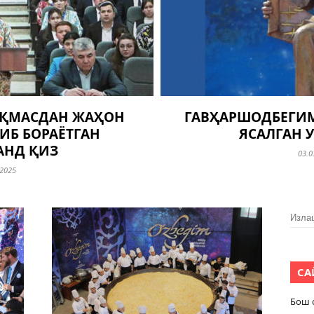
ҚМАСДАН ЖАҲОН
ГАВҲАРШОДБЕГИ
ИБ БОРАЁТГАН
ЯСАЛГАН 
АНД ҚИЗ
03.0
.2025
Изла
СА
Бош 