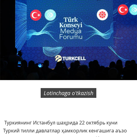
Lotinchaga oʻtkazish
Туркиянинг Истанбул шаҳрида 22 октябрь куни
Туркий тилли давлатлар ҳамкорлик кенгашига аъзо