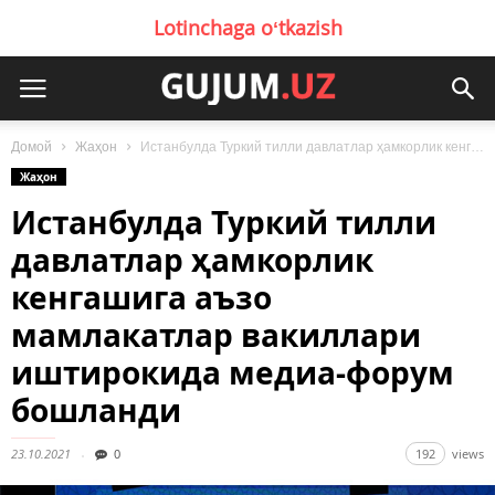
Lotinchaga oʻtkazish
Домой
Жаҳон
Истанбулда Туркий тилли давлатлар ҳамкорлик кенгашига аъзо мамлакатлар вакиллари иштирокида медиа-форум бошланди
Жаҳон
Истанбулда Туркий тилли
давлатлар ҳамкорлик
кенгашига аъзо
мамлакатлар вакиллари
иштирокида медиа-форум
бошланди
23.10.2021
0
192
views