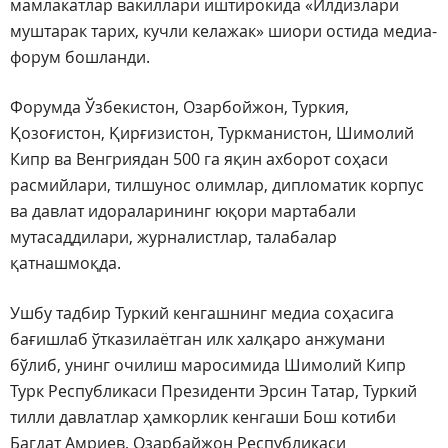
мамлакатлар вакиллари иштирокида «Илдизлари
муштарак тарих, кучли келажак» шиори остида медиа-
форум бошланди.
Форумда Ўзбекистон, Озарбойжон, Туркия,
Қозоғистон, Қирғизистон, Туркманистон, Шимолий
Кипр ва Венгриядан 500 га яқин ахборот соҳаси
расмийлари, тилшунос олимлар, дипломатик корпус
ва давлат идораларининг юқори мартабали
мутасаддилари, журналистлар, талабалар
қатнашмоқда.
Ушбу тадбир Туркий кенгашнинг медиа соҳасига
бағишлаб ўтказилаётган илк халқаро анжумани
бўлиб, унинг очилиш маросимида Шимолий Кипр
Турк Республикаси Президенти Эрсин Татар, Туркий
тилли давлатлар ҳамкорлик кенгаши Бош котиби
Багдат Амриев, Озарбайжон Республикаси