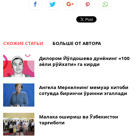
СХОЖИЕ СТАТЬИ
БОЛЬШЕ ОТ АВТОРА
Дилором Йўлдошева дунёнинг «100
аёли рўйхати» га кирди
Ангела Меркелнинг мемуар китоби
сотувда биринчи ўринни эгаллади
Малака ошириш ва Ўзбекистон
тарғиботи