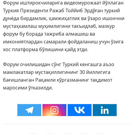
Форум иштирокчиларига видеомурожаат йўллаган
Туркия Президенти Ражаб Тоййиб Эрдўған туркий
дунёда бирдамлик, ҳамжиҳатлик ва ўзаро ишончни
мустаҳкамлаш муҳимлигини такъидлаб, мазкур
форум бу борада тажриба алмашиш ва
имкониятлардан самарали фойдаланиш учун ўзига
хос платформа бўлишини қайд этди.
Форум очилишидан сўнг Туркий кенгашга аъзо
мамлакатлар мустақиллигининг 30 йиллигига
бағишланган Рақамли кўргазманинг тақдимот
маросими ўтказилди.