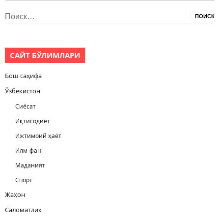
Найти:
САЙТ БЎЛИМЛАРИ
Бош саҳифа
Ўзбекистон
Сиёсат
Иқтисодиёт
Ижтимоий ҳаёт
Илм-фан
Маданият
Спорт
Жаҳон
Саломатлик