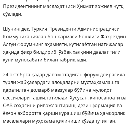
Президентининг маслаҳатчиси Ҳикмат Хожиев нутқ
сўзлади.
Шунингдек, Туркия Президенти Администрацияси
Коммуникациялар бошқармаси бошлиғи Фахретдин
Алтун форумнинг аҳамияти, кутилаётган натижалар
ҳақида фикр билдириб, ўзбек халқини давлат тили
куни муносабати билан табриклади.
24 октябрга қадар давом этадиган форум доирасида
турли жабҳалардаги алоқаларни мустаҳкамлашга
қаратилган долзарб мавзулар бўйича мулоқот
сессиялари ташкил этилади. Хусусан, киносаноати ва
ОАВ соҳасини ривожлантириш, дезинформация ва
ёлғон ахборотга қарши курашиш бўйича ҳамкорлик
масалалари муҳокама қилиниши кўзда тутилган.