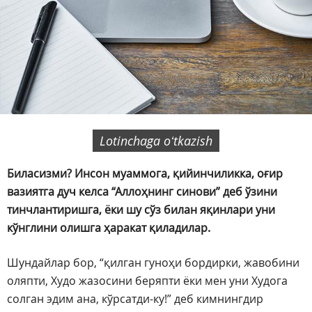
Lotinchaga oʻtkazish
Биласизми? Инсон муаммога, қийинчиликка, оғир
вазиятга дуч келса “Аллоҳнинг синови” деб ўзини
тинчлантиришга, ёки шу сўз билан яқинлари уни
кўнглини олишга ҳаракат қиладилар.
Шундайлар бор, “қилган гуноҳи бордирки, жавобини
оляпти, Худо жазосини беряпти ёки мен уни Худога
солган эдим ана, кўрсатди-ку!” деб кимнингдир