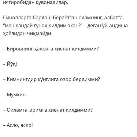
истиробидан қувонадилар.
Синовларга бардош бераётган одамнинг, албатта,
“мен қандай гуноҳ қилдим экан?” – деган ўй-андиша
ҳаёлидан чиқмайди.
– Бировнинг ҳаққига хиёнат қилдимми?
– Йўқ!
– Кимнингдир кўнглига озор бердимми?
– Мумкин.
– Оиламга, эримга хиёнат қилдимми?
– Асло, асло!