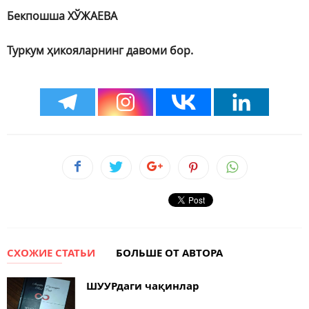
Бекпошша ХЎЖАЕВА
Туркум ҳикояларнинг давоми бор.
СХОЖИЕ СТАТЬИ
БОЛЬШЕ ОТ АВТОРА
ШУУРдаги чақинлар