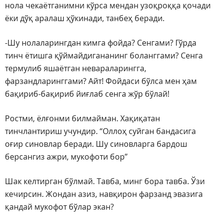
нола чекаётганимни кўрса мендан узоқроққа қочади
ёки дўқ аралаш ҳўкинади, танбеҳ беради.
-Шу нолаларингдан кимга фойда? Сенгами? Гўрда
тинч ётишга қўймайдигананинг боланггами? Сенга
термулиб яшаётган невараларингга,
фарзандларинггами? Айт! Фойдаси бўлса мен ҳам
бақириб-бақириб йиғлаб сенга жўр бўлай!
Ростми, ёлғонми билмайман. Хақиқатан
тинчлантириш учундир. “Оллоҳ суйган бандасига
оғир синовлар беради. Шу синовларга бардош
берсангиз ажри, мукофоти бор”
Шак келтирган бўлмай. Тавба, минг бора тавба. Ўзи
кечирсин. Жондан азиз, навқирон фарзанд эвазига
қандай мукофот бўлар экан?