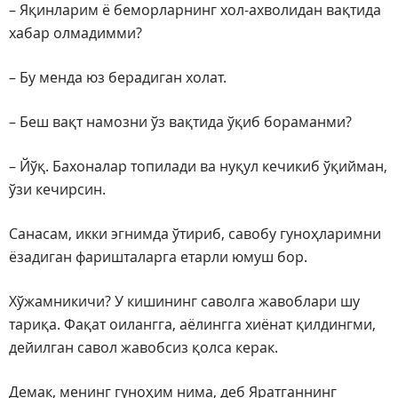
– Яқинларим ё беморларнинг хол-ахволидан вақтида
хабар олмадимми?
– Бу менда юз берадиган холат.
– Беш вақт намозни ўз вақтида ўқиб бораманми?
– Йўқ. Бахоналар топилади ва нуқул кечикиб ўқийман,
ўзи кечирсин.
Санасам, икки эгнимда ўтириб, савобу гуноҳларимни
ёзадиган фаришталарга етарли юмуш бор.
Хўжамникичи? У кишининг саволга жавоблари шу
тариқа. Фақат оилангга, аёлингга хиёнат қилдингми,
дейилган савол жавобсиз қолса керак.
Демак, менинг гуноҳим нима, деб Яратганнинг