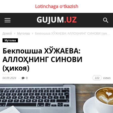
Lotinchaga oʻtkazish
Домой
Мутолаа
Бекпошша ХЎЖАЕВА: АЛЛОҲНИНГ СИНОВИ (ҳикоя)
Мутолаа
Бекпошша ХЎЖАЕВА:
АЛЛОҲНИНГ СИНОВИ
(ҳикоя)
04.09.2024
0
222
views