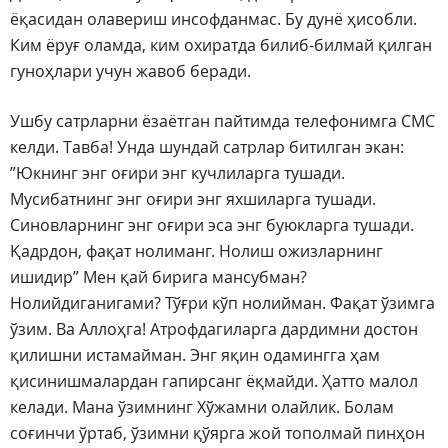
ёқасидан олавериш инсофданмас. Бу дунё ҳисобли.
Ким ёруғ оламда, ким охиратда билиб-билмай қилган
гуноҳлари учун жавоб беради.
Ушбу сатрларни ёзаётган пайтимда телефонимга СМС
келди. Тавба! Унда шундай сатрлар битилган экан:
”Юкнинг энг оғири энг кучлиларга тушади.
Мусибатнинг энг оғири энг яхшиларга тушади.
Синовларнинг энг оғири эса энг буюкларга тушади.
Қадрдон, фақат нолиманг. Нолиш ожизларнинг
ишидир” Мен қай бирига мансубман?
Нолийдиганигами? Тўғри кўп нолийман. Фақат ўзимга
ўзим. Ва Аллоҳга! Атрофдагиларга дардимни достон
қилишни истамайман. Энг яқин одамингга ҳам
қисинишмалардан гапирсанг ёқмайди. Ҳатто малол
келади. Мана ўзимнинг Хўжамни олайлик. Болам
соғинчи ўртаб, ўзимни қўярга жой тополмай пинҳон