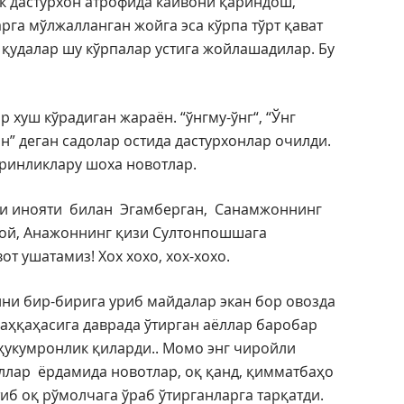
ик дастурхон атрофида кайвони қариндош,
га мўлжалланган жойга эса кўрпа тўрт қават
 қудалар шу кўрпалар устига жойлашадилар. Бу
 хуш кўрадиган жараён. “ўнгму-ўнг“, “Ўнг
н” деган садолар остида дастурхонлар очилди.
иринликлару шоха новотлар.
ни инояти билан Эгамберган, Санамжоннинг
ой, Анажоннинг қизи Султонпошшага
т ушатамиз! Хох хохо, хох-хохо.
ни бир-бирига уриб майдалар экан бор овозда
қаҳқаҳасига даврада ўтирган аёллар баробар
ҳукумронлик қиларди.. Момо энг чиройли
ллар ёрдамида новотлар, оқ қанд, қимматбаҳо
иб оқ рўмолчага ўраб ўтирганларга тарқатди.