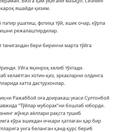
бераман. Бизга ҳам ўқигани маъқул. Сизнинг
ркароқ яшайди қизим.
патир ушатиш, фотиҳа тўй, эшик очар, кўрпа
азишни режалаштирдилар.
и танигандан бери биринчи марта тўйга
ринди. Уйга яқинроқ келиб тўхтади.
б келаётган хотин-қиз, эркакларни олдинга
лларида катта дастурхонлар.
шиқчи Ражаббой оға доиракаш укаси Султонбой
 авжида “Тўйлар муборак”ни бошлаб юборди.
знинг жўнқи аёллари рақсга тушиб
умга кўра эшикдан ичкари ҳатлаган ҳар бир
ўлларига унга беланган қанд-қурс бериб