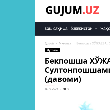
gujum.uz
БОШ САҲИФА
ЎЗБЕКИСТОН
ЖАҲ
Домой
Мутолаа
Бекпошша ХЎЖАЕВА : С
Мутолаа
Бекпошша ХЎЖА
Султонпошшами
(давоми)
16.11.2024
0