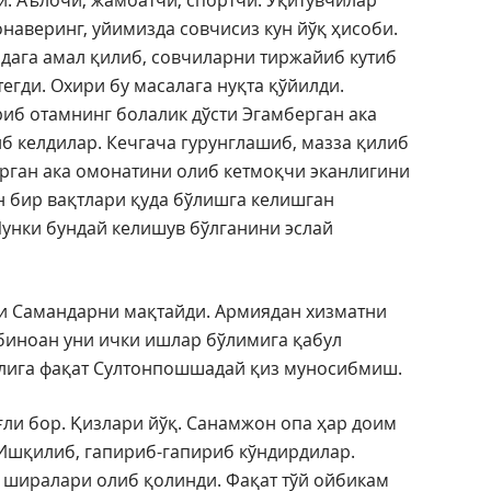
и. Аълочи, жамоатчи, спортчи. Ўқитувчилар
наверинг, уйимизда совчисиз кун йўқ ҳисоби.
идага амал қилиб, совчиларни тиржайиб кутиб
гди. Охири бу масалага нуқта қўйилди.
иб отамнинг болалик дўсти Эгамберган ака
б келдилар. Кечгача гурунглашиб, мазза қилиб
ерган ака омонатини олиб кетмоқчи эканлигини
н бир вақтлари қуда бўлишга келишган
Чунки бундай келишув бўлганини эслай
ли Самандарни мақтайди. Армиядан хизматни
 биноан уни ички ишлар бўлимига қабул
ғлига фақат Султонпошшадай қиз муносибмиш.
ғли бор. Қизлари йўқ. Санамжон опа ҳар доим
 Ишқилиб, гапириб-гапириб кўндирдилар.
н ширалари олиб қолинди. Фақат тўй ойбикам