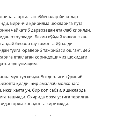
ашинага ортилган тўйёналар йигитлар
нди. Биринчи қайрилма шохларига пўта
рини чайқатиб дарвозадан етаклаб кирилди.
дан от ҳуркади. Лекин қўйдай юввош экан.
гандай беозор шу томонга йўналди.
йдан тўйга юравериб тажрибаси ошган”, деб
карига етаклаган қориндошимиз шохидаги
одатни тушунмадим.
нча мушкул кечди. Зотдорлиги кўриниб
безовта қилди. Бир амаллаб молхонага
, икки халта ун, бир қоп сабзи, яшикларда
га ташилди. Охирида оржа устига терилган
изидан оржа хонадонга киритилди.