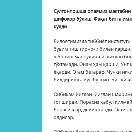
Султонпошша опаямиз мактабни о
шифокор бўлиш. Фақат битта имт
қўяди
.
Вилоятимизда тиббиёт институти
бувим тиш тирноғи билан қарши. 
юбориш масъулиятсизликдан бош
тўхтамади. Онам ҳам қарши. Ўнг
ёқарди. Отам бетараф. Чунки икк
билдиришга йўл бўлсин. Биз қизл
Ойбикам йиғлай -йиғлай шаҳрими
топширди. Порасиз қабул қилмай
борасизлар, дейишганди. Олтин 
олдилар.