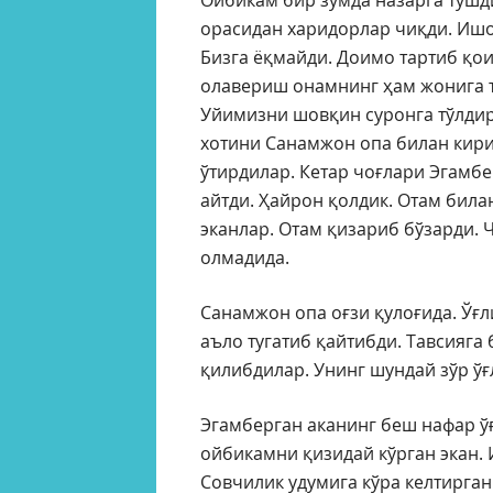
Ойбикам бир зумда назарга тушд
орасидан харидорлар чиқди. Ишо
Бизга ёқмайди. Доимо тартиб қо
олавериш онамнинг ҳам жонига те
Уйимизни шовқин суронга тўлдир
хотини Санамжон опа билан кири
ўтирдилар. Кетар чоғлари Эгамб
айтди. Ҳайрон қолдик. Отам била
эканлар. Отам қизариб бўзарди. 
олмадида.
Санамжон опа оғзи қулоғида. Ўғ
аъло тугатиб қайтибди. Тавсияга
қилибдилар. Унинг шундай зўр ў
Эгамберган аканинг беш нафар ў
ойбикамни қизидай кўрган экан.
Совчилик удумига кўра келтирга