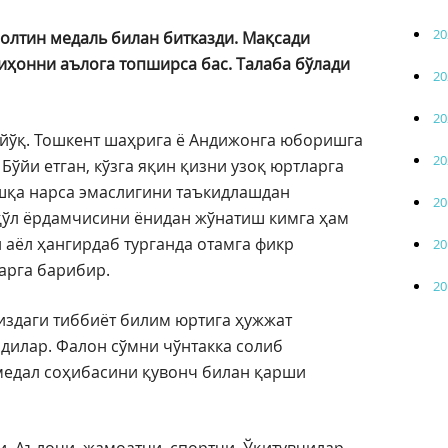
20
лтин медаль билан битказди. Мақсади
иҳонни аълога топширса бас. Талаба бўлади
20
20
 йўқ. Тошкент шаҳрига ё Андижонга юборишга
20
Бўйи етган, кўзга яқин қизни узоқ юртларга
қа нарса эмаслигини таъкидлашдан
20
 қўл ёрдамчисини ёнидан жўнатиш кимга ҳам
и аёл ҳангирдаб турганда отамга фикр
20
арга барибир.
20
здаги тиббиёт билим юртига ҳужжат
дилар. Фалон сўмни чўнтакка солиб
медал соҳибасини қувонч билан қарши