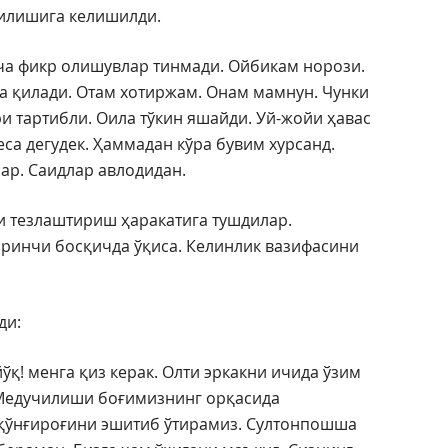
зилишига келишилди.
ача фикр олишувлар тинмади. Ойбикам норози.
 қилади. Отам хотиржам. Онам мамнун. Чунки
и тартибли. Оила тўкин яшайди. Уй-жойи ҳавас
еса дегудек. Ҳаммадан кўра бувим хурсанд.
ар. Саидлар авлодидан.
ни тезлаштириш ҳаракатига тушдилар.
иринчи босқичда ўқиса. Келинлик вазифасини
ди:
ўқ! менга қиз керак. Олти эркакни ичида ўзим
 Медучилиши боғимизнинг орқасида
 қўнғироғини эшитиб ўтирамиз. Султонпошша