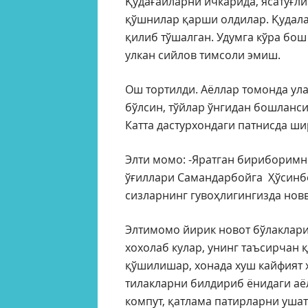
Қудағайларни ичкарида, ясатуғл
қўшнилар қарши олдилар. Қудалар
қилиб тўшалган. Удумга кўра бош
улкан сийлов тимсоли эмиш.
Ош тортилди. Аёллар томонда улар
бўлсин, тўйлар ўнгидан бошланси
Катта дастурхондаги патнисда ш
Элти момо: -Яратган бириборим
ўғиллари Самандарбойга Ҳўсинб
сизларнинг гувоҳлигингизда новво
Элтимомо йирик новот бўлаклари
хохолаб кулар, унинг таъсирчан 
қўшилишар, хонада хуш кайфият 
тилакларни билдириб ёнидаги аё
компут, қатлама патирларни ушат