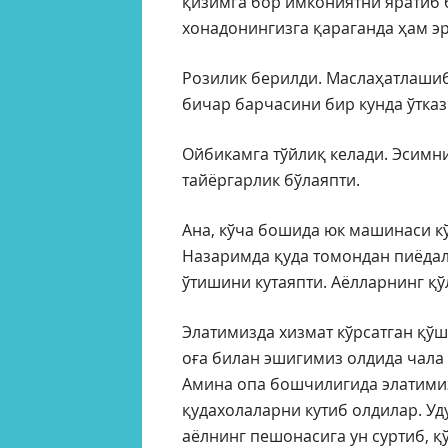
қизимга бор имкониятни яратиб 
хонадонингизга қараганда ҳам э
Розилик берилди. Маслаҳатлашиб 
бичар барчасини бир кунда ўтк
Ойбикамга тўйлиқ келади. Эсимн
тайёргарлик бўлаяпти.
Ана, кўча бошида юк машинаси кў
Назаримда қуда томондан пиёдала
ўтишини кутаяпти. Аёлларнинг қў
Элатимизда хизмат кўрсатган қў
оға билан эшигимиз олдида чала
Амина опа бошчилигида элатими
қудахолаларни кутиб олдилар. Уд
аёлнинг пешонасига ун суртиб, қ