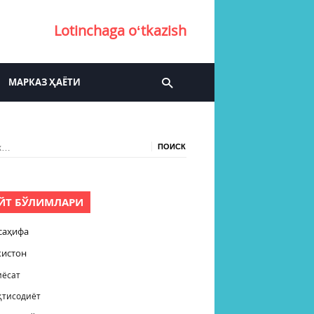
Lotinchaga oʻtkazish
МАРКАЗ ҲАЁТИ
:
ЙТ БЎЛИМЛАРИ
саҳифа
кистон
иёсат
қтисодиёт