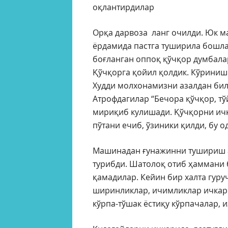
оқлантирдилар
Орқа дарвоза ланг очилди. Юк м
ёрдамида пастга туширила бошла
боғланган оппоқ қўчқор думбала
Қўчқорга қойил қолдик. Кўриниши
Худди молхонамизни азалдан бил
Атрофдагилар “Бечора қўчқор, тў
мириқиб кулишади. Қўчқорни ич
пўтани ечиб, ўзиники қилди, бу 
Машинадан ғунажинни тушириш а
турибди. Шатолоқ отиб ҳаммани 
қамадилар. Кейин бир халта гуруч
ширинликлар, ичимликлар ичкари
кўрпа-тўшак ёстиқу кўрпачалар, 