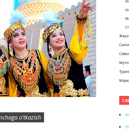
И
И
М
С
Жаҳо
Сало
Саво
Муто
Тури
Марк
СА
20
inchaga oʻtkazish
20