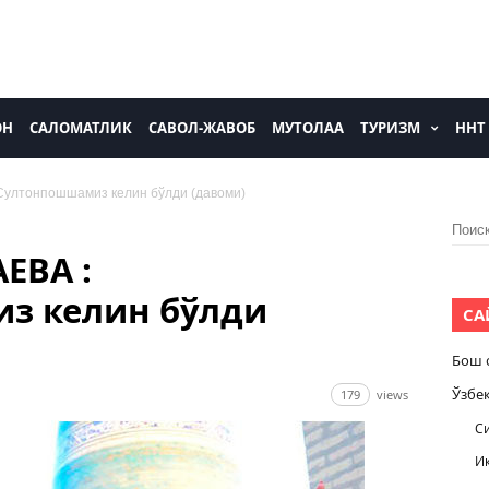
ОН
САЛОМАТЛИК
САВОЛ-ЖАВОБ
МУТОЛАА
ТУРИЗМ
ННТ
ултонпошшамиз келин бўлди (давоми)
Найти
ЕВА :
з келин бўлди
СА
Бош 
Ўзбе
179
views
С
И