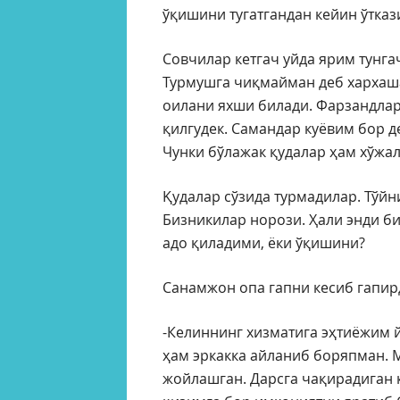
ўқишини тугатгандан кейин ўтка
Совчилар кетгач уйда ярим тунг
Турмушга чиқмайман деб хархаша
оилани яхши билади. Фарзандлар
қилгудек. Самандар куёвим бор д
Чунки бўлажак қудалар ҳам хўжал
Қудалар сўзида турмадилар. Тўй
Бизникилар норози. Ҳали энди б
адо қиладими, ёки ўқишини?
Санамжон опа гапни кесиб гапир
-Келиннинг хизматига эҳтиёжим й
ҳам эркакка айланиб боряпман.
жойлашган. Дарсга чақирадиган