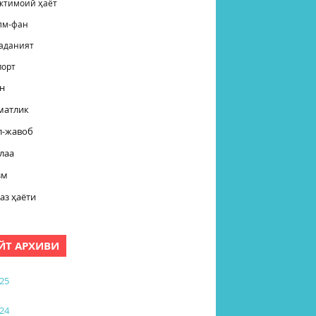
жтимоий ҳаёт
лм-фан
аданият
порт
н
матлик
л-жавоб
лаа
зм
аз ҳаёти
ЙТ АРХИВИ
25
24