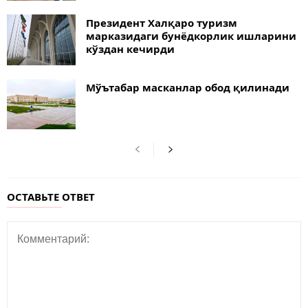
Президент Халқаро туризм
марказидаги бунёдкорлик ишларини
кўздан кечирди
Мўътабар масканлар обод қилинади
ОСТАВЬТЕ ОТВЕТ