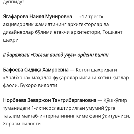
дўппидўз
Ягафарова Наиля Мунировна
— «12-трест»
акциядорлик жамиятининг архитекторлар ва
дизайнерлар бўлими етакчи архитектори, Тошкент
шаҳри
II даражали «Соғлом авлод учун» ордени билан
Бафоева Сидиқа Хамроевна
— Когон шаҳридаги
«Арабхона» маҳалла фуқаролар йиғини хотин-қизлар
фаоли, Бухоро вилояти
Норбаева Зеваржон Тангрибергановна
— Қўшкўпир
туманидаги 1-ихтисослаштирилган умумий ўрта
таълим мактаб-интернатининг кимё фани ўқитувчиси,
Хоразм вилояти