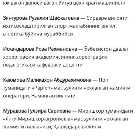
юк вагон депоси вагон йиғув цехи кран машинисти
Зянгурова Рузалия Шафкатовна
— Сирдарё вилояти
ихтисослаштирилган спорт мактабининг енгил
атлетика бўйича мураббийси
Искандарова Роза Рахмановна
— Ўзбекистон давлат
хореография академиясининг хореография
педагогикаси кафедраси доценти
Каюмова Маликахон Абдурахимовна
— Поп
туманидаги «Papfen» масъулияти чекланган жамияти
оператори, Наманган вилояти
Мурадова Гулзира Сариевна
— Миришкор туманидаги
«Янги Миришкор агропилла» масъулияти чекланган
жамияти пиллачиси, Қашқадарё вилояти