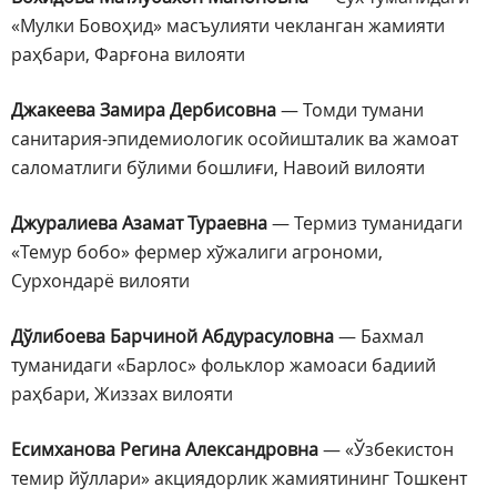
«Мулки Бовоҳид» масъулияти чекланган жамияти
раҳбари, Фарғона вилояти
Джакеева Замира Дербисовна
— Томди тумани
санитария-эпидемиологик осойишталик ва жамоат
саломатлиги бўлими бошлиғи, Навоий вилояти
Джуралиева Азамат Тураевна
— Термиз туманидаги
«Темур бобо» фермер хўжалиги агрономи,
Сурхондарё вилояти
Дўлибоева Барчиной Абдурасуловна
— Бахмал
туманидаги «Барлос» фольклор жамоаси бадиий
раҳбари, Жиззах вилояти
Есимханова Регина Александровна
— «Ўзбекистон
темир йўллари» акциядорлик жамиятининг Тошкент