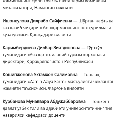
жамиятининг «John Deere» пахта терим комбайни
механизатори, Наманган вилояти
Ишонқулова Дилрабо Сайфиевна
— Шўртан нефть ва
газ қазиб чиқариш бошқармасининг цех қурилмаси
кузатувчиси, Қашқадарё вилояти
Каримбердиева Дилбар Зиятдиновна
— Тўрткўл
туманидаги «Аяз юрт» оилавий туризм корхонаси
директори, Қорақалпоғистон Республикаси
Кошипжонова Уктамхон Салимовна
— Тошлоқ
туманидаги «Zamin Aziya Farm» масъулияти чекланган
жамияти таъсисчиси, Фарғона вилояти
Курбанова Мунаввара Абдужаббаровна
— Тошкент
давлат ўзбек тили ва адабиёти университетининг тил
назарияси кафедраси доценти