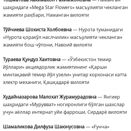
шаҳридаги «Mega Star Flowers» масъулияти чекланган
жамияти раҳбари, Наманган вилояти
Тўйчиева Шохиста Холбоевна
— Нурота туманидаги
«Нурота қоракўл наслчилик» масъулияти чекланган
жамияти бош чўпони, Навоий вилояти
Тураева Қундуз Хаитовна
— «Ўзбекистон темир
йўллари» акциядорлик жамиятининг «Қарши
минтақавий темир йўл узели» унитар корхонаси катта
электр механиги, Қашқадарё вилояти
Худайназарова Малохат Журамурадовна
— Янгиер
шаҳридаги «Мурувват» ногиронлиги бўлган шахслар
учун аёллар интернат уйи фарроши, Сирдарё вилояти
Шамаликова Дилфуза Шаюнусовна
— «Ғунча»