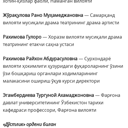
хотин-қизлар фаоли, Наманган вилояти
Жўрақулова Рано Муҳамеджановна
— Самарқанд
вилояти мусиқали драма театрининг драма артисти
Рахимова Гулоро
— Хоразм вилояти мусиқали драма
театрининг етакчи саҳна устаси
Рахимова Райхон Абдурасуловна
— Сурхондарё
вилояти ҳокимлиги ҳузуридаги фуқароларнинг ўзини
ўзи бошқариш органлари ходимларининг
малакасини ошириш ўқув курси директори
Эгамбердиева Тургуной Ахамаджоновна
— Фарғона
давлат университетининг Ўзбекистон тарихи
кафедраси профессори, Фарғона вилояти
«Дўстлик» ордени билан