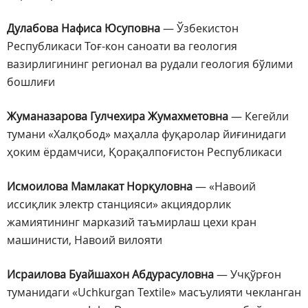
Дулабова Нафиса Юсуповна
— Ўзбекистон
Республикаси Тоғ-кон саноати ва геология
вазирлигининг регионал ва рудали геология бўлими
бошлиғи
Жуманазарова Гулчехира Жумахметовна
— Кегейли
тумани «Халқобод» маҳалла фуқаролар йиғинидаги
ҳоким ёрдамчиси, Қорақалпоғистон Республикаси
Исмоилова Мамлакат Норқуловна
— «Навоий
иссиқлик электр станцияси» акциядорлик
жамиятининг марказий таъмирлаш цехи кран
машинисти, Навоий вилояти
Исраилова Буайшахон Абдурасуловна
— Учқўрғон
туманидаги «Uchkurgan Textile» масъулияти чекланган