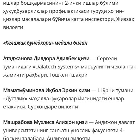
ишлар бошқармасининг 2-ички ишлар бўлими
ҳуқуқбузарликлар профилактикаси гуруҳи хотин-
қизлар масалалари бўйича катта инспектори, Жиззах
вилояти
«Келажак бунёдкори» медали билан
Атаджанова Дилдора Адилбек қизи
— Сергели
туманидаги «Dalatech Systems» масъулияти чекланган
жамияти раҳбари, Тошкент шаҳри
Маматмўминова Иқбол Эркин қизи
— Шўрчи тумани
«Дўстлик» маҳалла фуқаролар йиғинидаги ёшлар
етакчиси, Сурхондарё вилояти
Машрабова Мухлиса Алижон қизи
— Андижон давлат
университетининг санъатшунослик факультети 4-
босқич талабаси, Андижон вилояти