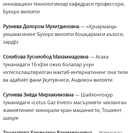
инновацион технологиялар кафедраси профессори,
Бухоро вилояти
Рузиева Дилором Мухитдиновна
— «Ҳунарманд»
уюшмасининг Бухоро вилояти бошқармаси аъзоси,
зардўз
Сохибова Хусниобод Махаммадовна
— Асака
туманидаги 16-кўзи ожиз болалар учун
ихтисослаштирилган мактаб-интернатининг она тили
ва адабиёт фани ўқитувчиси, Андижон вилояти
Супиева Зиёда Мирхакимовна
— Шайхонтоҳур
туманидаги «Lotus Gaz Invest» масъулияти чекланган
жамиятининг минорали кран машинисти, Тошкент
шаҳри
Тошматова Хакимахон Рахимжоновна
— Наманган