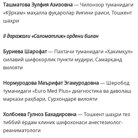
Ташматова Зулфия Азизовна
— Чилонзор туманидаги
«Кўркам» маҳалла фуқаролар йиғини раиси, Тошкент
шаҳри
II даражали «Саломатлик» ордени билан
Буриева Шарофат
— Пахтачи туманидаги «Ҳакимқул»
оилавий шифокорлик пункти мудири, Самарқанд
вилояти
Нормуродова Маърифат
Эгамуродовна
— Шеробод
туманидаги «Euro Med Plus» диагностика ва даволаш
маркази раҳбари, Сурхондарё вилояти
Холбоева Гулноз Бахадировна
— Тошкент шаҳри тез
тиббий ёрдам клиник шифохонаси анестезиолог-
реаниматологи