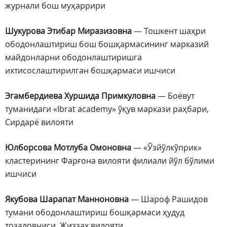
журнали бош муҳаррири
Шукурова Этибар Миразизовна
— Тошкент шаҳри
ободонлаштириш бош бошқармасининг марказий
майдонларни ободонлаштиришга
ихтисослаштирилган бошқармаси ишчиси
Эгамбердиева Хуршида Примкуловна
— Боёвут
туманидаги «Ibrat aсademy» ўқув маркази раҳбари,
Сирдарё вилояти
Юлборсова Мотлуба Омоновна
— «Ўзйўлкўприк»
кластерининг Фарғона вилояти филиали йўл бўлими
ишчиси
Якубова Шарапат Манноновна
— Шароф Рашидов
тумани ободонлаштириш бошқармаси ҳудуд
тозаловчиси, Жиззах вилояти