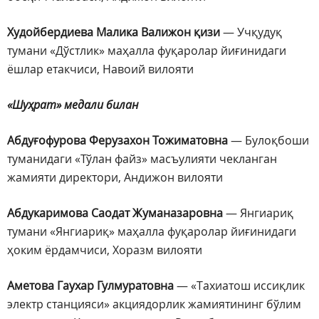
Худойбердиева Малика Валижон қизи
— Учқудуқ
тумани «Дўстлик» маҳалла фуқаролар йиғинидаги
ёшлар етакчиси, Навоий вилояти
«Шуҳрат» медали билан
Абдуғофурова Ферузахон Тожиматовна
— Булоқбоши
туманидаги «Тўлан файз» масъулияти чекланган
жамияти директори, Андижон вилояти
Абдукаримова Саодат Жуманазаровна
— Янгиариқ
тумани «Янгиариқ» маҳалла фуқаролар йиғинидаги
ҳоким ёрдамчиси, Хоразм вилояти
Аметова Гаухар Гулмуратовна
— «Тахиатош иссиқлик
электр станцияси» акциядорлик жамиятининг бўлим