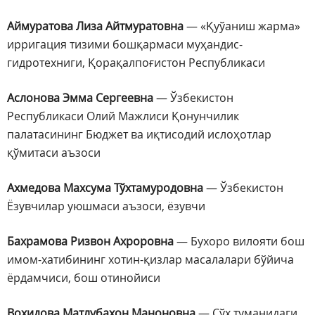
Аймуратова Лиза Айтмуратовна
— «Қуўаниш жарма»
ирригация тизими бошқармаси муҳандис-
гидротехниги, Қорақалпоғистон Республикаси
Аслонова Эмма Сергеевна
— Ўзбекистон
Республикаси Олий Мажлиси Қонунчилик
палатасининг Бюджет ва иқтисодий ислоҳотлар
қўмитаси аъзоси
Ахмедова Махсума Тўхтамуродовна
— Ўзбекистон
Ёзувчилар уюшмаси аъзоси, ёзувчи
Бахрамова Ризвон Ахроровна
— Бухоро вилояти бош
имом-хатибининг хотин-қизлар масалалари бўйича
ёрдамчиси, бош отинойиси
Вохидова Матлубахон Маноновна
— Сўх туманидаги