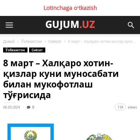
Lotinchaga oʻtkazish
Домой
Ўзбекистон
Сиёсат
8 март – Халқаро хотин-қизлар куни муносабати билан мукофотлаш тўғрисида
Ўзбекистон
Сиёсат
8 март – Халқаро хотин-
қизлар куни муносабати
билан мукофотлаш
тўғрисида
06.03.2024
0
118
views