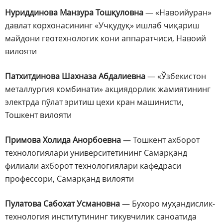
Нуриддинова Манзура
Тошқуловна
— «Навоийуран»
давлат корхонасининг «Учқудуқ» ишлаб чиқариш
майдони геотехнологик кони аппаратчиси, Навоий
вилояти
Патхитдинова Шахназа Абдалиевна
— «Ўзбекистон
металлургия комбинати» акциядорлик жамиятининг
электрда пўлат эритиш цехи кран машинисти,
Тошкент вилояти
Примова Холида Анорбоевна
— Тошкент ахборот
технологиялари университетининг Самарқанд
филиали ахборот технологиялари кафедраси
профессори, Самарқанд вилояти
Пулатова Сабохат Усмановна
— Бухоро муҳандислик-
технология институтининг тикувчилик саноатида