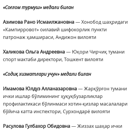
«Соғлом турмуш» медали билан
Азимова Рано Исмаилжановна
— Хонобод шаҳридаги
«Кампирровот» оилавий шифокорлик пункти
патронаж ҳамшираси, Андижон вилояти
Халикова Ольга Андреевна
— Юқори Чирчиқ тумани
спорт мактаби директори, Тошкент вилояти
«Содиқ хизматлари учун» медали билан
Имамова Юлдуз Алланазаровна
— Жарқўрғон тумани
ички ишлар бўлимининг ҳуқуқбузарликлар
профилактикаси бўлинмаси хотин-қизлар масалалари
бўйича катта инспектори, Сурхондарё вилояти
Расулова Гулбахор Обидовна
— Жиззах шаҳар ички