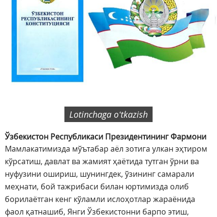
Lotinchaga oʻtkazish
Ўзбекистон Республикаси Президентининг Фармони
Мамлакатимизда мўътабар аёл зотига улкан эҳтиром
кўрсатиш, давлат ва жамият ҳаётида тутган ўрни ва
нуфузини ошириш, шунингдек, ўзининг самарали
меҳнати, бой тажрибаси билан юртимизда олиб
борилаётган кенг кўламли ислоҳотлар жараёнида
фаол қатнашиб, Янги Ўзбекистонни барпо этиш,