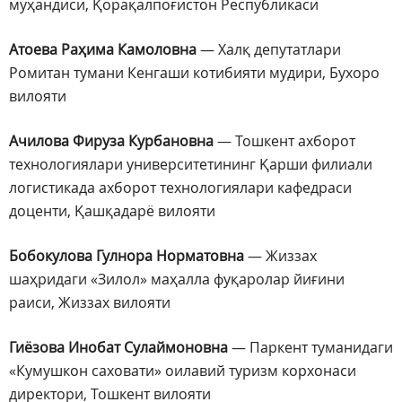
муҳандиси, Қорақалпоғистон Республикаси
Атоева Раҳима Камоловна
— Халқ депутатлари
Ромитан тумани Кенгаши котибияти мудири, Бухоро
вилояти
Ачилова Фируза Курбановна
— Тошкент ахборот
технологиялари университетининг Қарши филиали
логистикада ахборот технологиялари кафедраси
доценти, Қашқадарё вилояти
Бобокулова Гулнора Норматовна
— Жиззах
шаҳридаги «Зилол» маҳалла фуқаролар йиғини
раиси, Жиззах вилояти
Гиёзова Инобат Сулаймоновна
—
Паркент туманидаги
«Кумушкон саховати» оилавий туризм корхонаси
директори, Тошкент вилояти