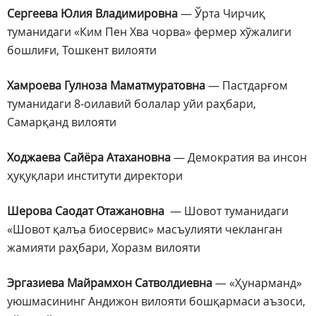
Сергеева Юлия Владимировна
— Ўрта Чирчиқ
туманидаги «Ким Пен Хва чорва» фермер хўжалиги
бошлиғи, Тошкент вилояти
Хамроева Гулноза Маматмуратовна
— Пастдарғом
туманидаги 8-оилавий болалар уйи раҳбари,
Самарқанд вилояти
Ходжаева Сайёра Атахановна
— Демократия ва инсон
ҳуқуқлари институти директори
Шерова Саодат Отажановна
— Шовот туманидаги
«Шовот қалъа биосервис» масъулияти чекланган
жамияти раҳбари, Хоразм вилояти
Эргазиева Майрамхон Сатволдиевна
— «Ҳунарманд»
уюшмасининг Андижон вилояти бошқармаси аъзоси,