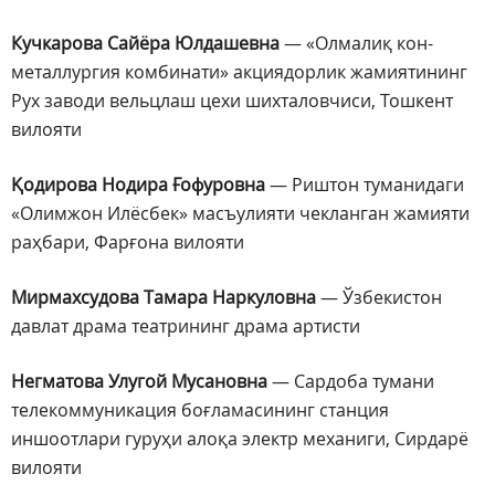
Кучкарова Сайёра Юлдашевна
— «Олмалиқ кон-
металлургия комбинати» акциядорлик жамиятининг
Рух заводи вельцлаш цехи шихталовчиси, Тошкент
вилояти
Қодирова Нодира Ғофуровна
— Риштон туманидаги
«Олимжон Илёсбек» масъулияти чекланган жамияти
раҳбари, Фарғона вилояти
Мирмахсудова Тамара Наркуловна
— Ўзбекистон
давлат драма театрининг драма артисти
Негматова Улугой Мусановна
— Сардоба тумани
телекоммуникация боғламасининг станция
иншоотлари гуруҳи алоқа электр механиги, Сирдарё
вилояти