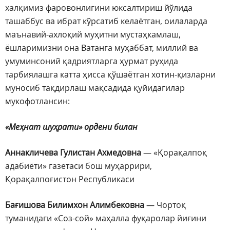
халқимиз фаровонлигини юксалтириш йўлида
ташаббус ва ибрат кўрсатиб келаётган, оилаларда
маънавий-ахлоқий муҳитни мустаҳкамлаш,
ёшларимизни она Ватанга муҳаббат, миллий ва
умуминсоний қадриятларга ҳурмат руҳида
тарбиялашга катта ҳисса қўшаётган хотин-қизларни
муносиб тақдирлаш мақсадида қуйидагилар
мукофотлансин:
«Меҳнат шуҳрати» ордени билан
Аннакличева Гулистан Ахмедовна
— «Қорақалпоқ
адабиёти» газетаси бош муҳаррири,
Қорақалпоғистон Республикаси
Бағишова Билимхон Алимбековна
— Чортоқ
туманидаги «Соз-сой» маҳалла фуқаролар йиғини