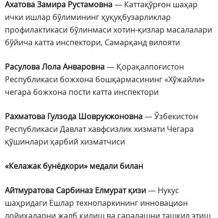
Ахатова Замира Рустамовна
— Каттақўрғон шаҳар
ички ишлар бўлимининг ҳуқуқбузарликлар
профилактикаси бўлинмаси хотин-қизлар масалалари
бўйича катта инспектори, Самарқанд вилояти
Расулова Лола Анваровна
— Қорақалпоғистон
Республикаси божхона бошқармасининг «Хўжайли»
чегара божхона пости катта инспектори
Рахматова Гулзода Шоврукжоновна
— Ўзбекистон
Республикаси Давлат хавфсизлик хизмати Чегара
қўшинлари ҳарбий хизматчиси
«Келажак бунёдкори» медали билан
Айтмуратова Сарбиназ Елмурат қизи
— Нукус
шаҳридаги Ёшлар технопаркининг инновацион
лойиҳаларни жалб қилиш ва саралашни ташкил этиш