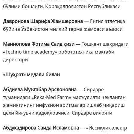
бўлими бошлиғи, Қорақалпоғистон Республикаси
Давронова Шарифа Жамшеровна
— Енгил атлетика
бўйича Ўзбекистон миллий терма жамоаси аъзоси
Маннопова Фотима Саид қизи
— Тошкент шаҳридаги
«Techno time academy» робототехника мактаби
директори
«Шуҳрат» медали билан
Абдиева Муътабар Арслоновна
— Сирдарё
туманидаги «Reka-Med Farm» масъулияти чекланган
жамиятининг инфузион эритмалар ишлаб чиқариш
цехи йиғувчи-қадоқловчиси, Сирдарё вилояти
Абдукадирова Саида Исламовна
— «Иссиқлик электр