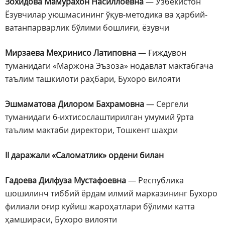
Зохидова Мамурахон Насиллоевна
— Ўзбекистон
Ёзувчилар уюшмасининг ўқув-методика ва ҳарбий-
ватанпарварлик бўлими бошлиғи, ёзувчи
Мирзаева Меҳринисо Латиповна
— Ғиждувон
туманидаги «Маржона Эъзоза» нодавлат мактабгача
таълим ташкилоти раҳбари, Бухоро вилояти
Эшмаматова Дилором Бахрамовна
— Сергели
туманидаги 6-ихтисослаштирилган умумий ўрта
таълим мактаби директори, Тошкент шаҳри
II даражали «Саломатлик» ордени билан
Гадоева Дилфуза Мустафоевна
— Республика
шошилинч тиббий ёрдам илмий марказининг Бухоро
филиали оғир куйиш жароҳатлари бўлими катта
ҳамшираси, Бухоро вилояти