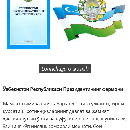
Lotinchaga oʻtkazish
Ўзбекистон Республикаси Президентининг фармони
Мамлакатимизда мўътабар аёл зотига улкан эҳтиром
кўрсатиш, хотин-қизларнинг давлат ва жамият
ҳаётида тутган ўрни ва нуфузини ошириш, шунингдек,
ўзининг кўп йиллик самарали меҳнати, бой