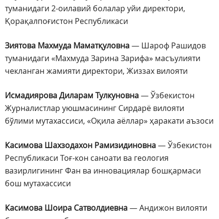
туманидаги 2-оилавий болалар уйи директори,
Қорақалпоғистон Республикаси
Зиятова Махмуда Маматқуловна
— Шароф Рашидов
туманидаги «Махмуда Зарина Зарифа» масъулияти
чекланган жамияти директори, Жиззах вилояти
Исмадиярова Диларам Тулкуновна
— Ўзбекистон
Журналистлар уюшмасининг Сирдарё вилояти
бўлими мутахассиси, «Оқила аёллар» ҳаракати аъзоси
Касимова Шахзодахон Рамизидиновна
— Ўзбекистон
Республикаси Тоғ-кон саноати ва геология
вазирлигининг Фан ва инновациялар бошқармаси
бош мутахассиси
Касимова Шоира Сатволдиевна
— Андижон вилояти