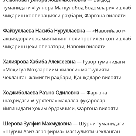
туманидаги «Гулнора Матқулобод бодомлари» ишлаб
чиқариш кооперацияси раҳбари, Фарғона вилояти
Файзуллаева Насиба Нуруллаевна
— «Навоийазот»
акциядорлик жамиятининг полипропилен қоп ишлаб
чиқариш цехи оператори, Навоий вилояти
Халиярова Хабиба Алексеевна
— Ғузор туманидаги
«Моҳигул Моҳларойим жилоси» масъулияти
чекланган жамияти раҳбари, Қашқадарё вилояти
Ходжиболаева Раъно Одиловна
— Фарғона
шаҳридаги «Сурхтепа» маҳалла фуқаролар
йиғинидаги ҳоким ёрдамчиси, Фарғона вилояти
Шерова Зулфия Махмудовна
— Шўрчи туманидаги
«Шўрчи Азиз агрофирма» масъулияти чекланган