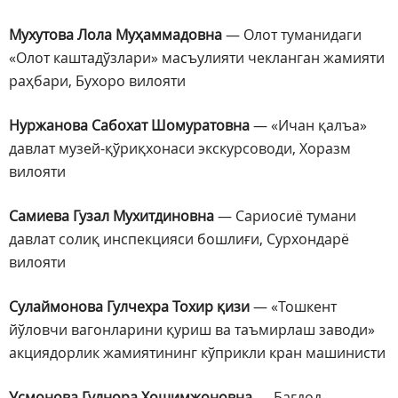
Мухутова Лола Муҳаммадовна
— Олот туманидаги
«Олот каштадўзлари» масъулияти чекланган жамияти
раҳбари, Бухоро вилояти
Нуржанова Сабохат Шомуратовна
— «Ичан қалъа»
давлат музей-қўриқхонаси экскурсоводи, Хоразм
вилояти
Самиева Гузал Мухитдиновна
— Сариосиё тумани
давлат солиқ инспекцияси бошлиғи, Сурхондарё
вилояти
Сулаймонова Гулчехра Тохир қизи
— «Тошкент
йўловчи вагонларини қуриш ва таъмирлаш заводи»
акциядорлик жамиятининг кўприкли кран машинисти
Усмонова Гулнора Хошимжоновна
— Бағдод