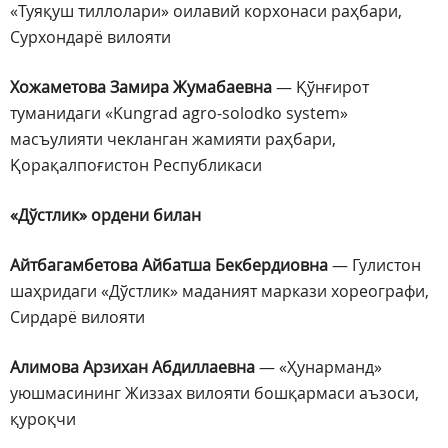
«Туяқуш тиллолари» оилавий корхонаси раҳбари,
Сурхондарё вилояти
Хожаметова Замира Жумабаевна
— Қўнғирот
туманидаги «Kungrad agro-solodko system»
масъулияти чекланган жамияти раҳбари,
Қорақалпоғистон Республикаси
«Дўстлик» ордени билан
Айтбагамбетова Айбатша Бекбердиовна
— Гулистон
шаҳридаги «Дўстлик» маданият маркази хореографи,
Сирдарё вилояти
Алимова Арзихан Абдиллаевна
— «Ҳунарманд»
уюшмасининг Жиззах вилояти бошқармаси аъзоси,
қуроқчи