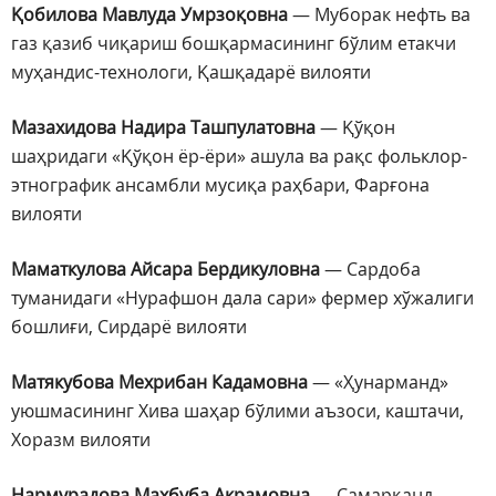
Қобилова Мавлуда Умрзоқовна
— Муборак нефть ва
газ қазиб чиқариш бошқармасининг бўлим етакчи
муҳандис-технологи, Қашқадарё вилояти
Мазахидова Надира Ташпулатовна
— Қўқон
шаҳридаги «Қўқон ёр-ёри» ашула ва рақс фольклор-
этнографик ансамбли мусиқа раҳбари, Фарғона
вилояти
Маматкулова Айсара Бердикуловна
— Сардоба
туманидаги «Нурафшон дала сари» фермер хўжалиги
бошлиғи, Сирдарё вилояти
Матякубова Мехрибан Кадамовна
— «Ҳунарманд»
уюшмасининг Хива шаҳар бўлими аъзоси, каштачи,
Хоразм вилояти
Нармурадова Махбуба Акрамовна
— Самарқанд