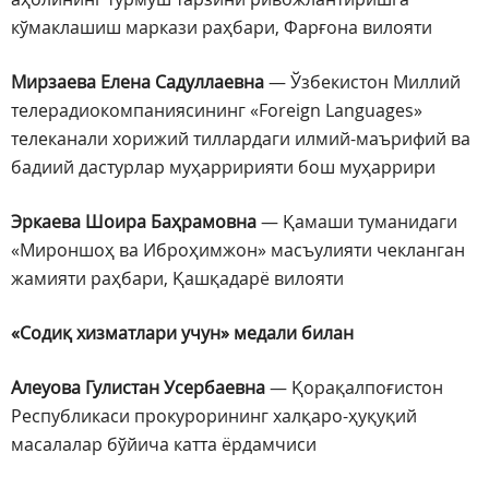
кўмаклашиш маркази раҳбари, Фарғона вилояти
Мирзаева Елена Садуллаевна
— Ўзбекистон Миллий
телерадиокомпаниясининг «Foreign Languages»
телеканали хорижий тиллардаги илмий-маърифий ва
бадиий дастурлар муҳарририяти бош муҳаррири
Эркаева Шоира Баҳрамовна
— Қамаши туманидаги
«Мироншоҳ ва Иброҳимжон» масъулияти чекланган
жамияти раҳбари, Қашқадарё вилояти
«Содиқ хизматлари учун» медали билан
Алеуова Гулистан Усербаевна
— Қорақалпоғистон
Республикаси прокурорининг халқаро-ҳуқуқий
масалалар бўйича катта ёрдамчиси