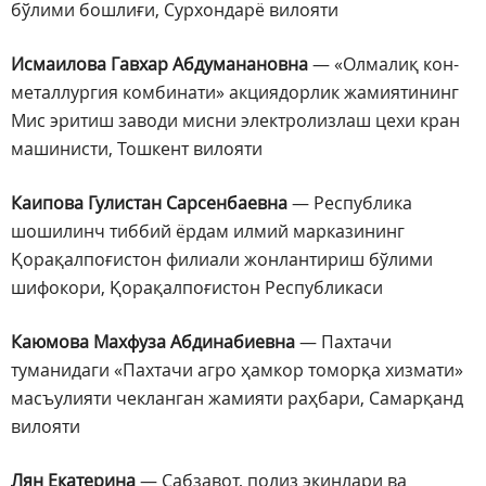
бўлими бошлиғи, Сурхондарё вилояти
Исмаилова Гавхар Абдуманановна
— «Олмалиқ кон-
металлургия комбинати» акциядорлик жамиятининг
Мис эритиш заводи мисни электролизлаш цехи кран
машинисти, Тошкент вилояти
Каипова Гулистан Сарсенбаевна
— Республика
шошилинч тиббий ёрдам илмий марказининг
Қорақалпоғистон филиали жонлантириш бўлими
шифокори, Қорақалпоғистон Республикаси
Каюмова Махфуза Абдинабиевна
— Пахтачи
туманидаги «Пахтачи агро ҳамкор томорқа хизмати»
масъулияти чекланган жамияти раҳбари, Самарқанд
вилояти
Лян Екатерина
— Сабзавот, полиз экинлари ва