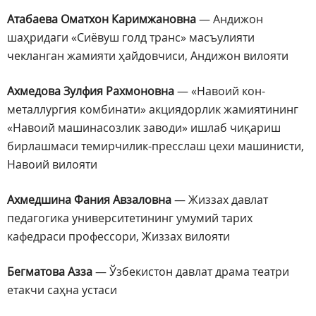
Атабаева Оматхон Каримжановна
— Андижон
шаҳридаги «Сиёвуш голд транс» масъулияти
чекланган жамияти ҳайдовчиси, Андижон вилояти
Ахмедова Зулфия Рахмоновна
— «Навоий кон-
металлургия комбинати» акциядорлик жамиятининг
«Навоий машинасозлик заводи» ишлаб чиқариш
бирлашмаси темирчилик-пресслаш цехи машинисти,
Навоий вилояти
Ахмедшина Фания Авзаловна
— Жиззах давлат
педагогика университетининг умумий тарих
кафедраси профессори, Жиззах вилояти
Бегматова Азза
— Ўзбекистон давлат драма театри
етакчи саҳна устаси