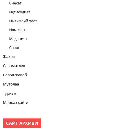
Сиёсат
Иқтисодиёт
Ижтимоий ҳаёт
Илм-фан
Маданият
Спорт
Жаҳон
Саломатлик
Савол-жавоб
Мутолаа
Туризм
Марказ ҳаёти
САЙТ АРХИВИ