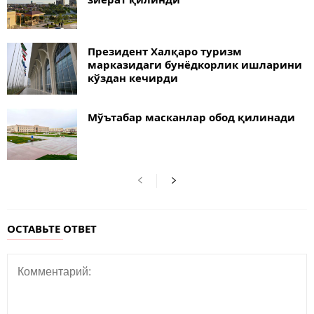
Президент Халқаро туризм
марказидаги бунёдкорлик ишларини
кўздан кечирди
Мўътабар масканлар обод қилинади
ОСТАВЬТЕ ОТВЕТ