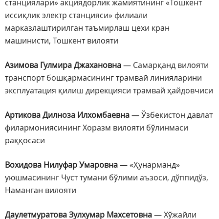
станциялари» акциядорлик жамиятининг «Тошкент
иссиқлик электр станцияси» филиали
марказлаштирилган таъмирлаш цехи кран
машинисти, Тошкент вилояти
Азимова Гулмира Джахановна
— Самарқанд вилояти
транспорт бошқармасининг трамвай линияларини
эксплуатация қилиш дирекцияси трамвай ҳайдовчиси
Артикова Дилноза Илхомбаевна
— Ўзбекистон давлат
филармониясининг Хоразм вилояти бўлинмаси
раққосаси
Вохидова Нилуфар Умаровна
— «Ҳунарманд»
уюшмасининг Чуст тумани бўлими аъзоси, дўппидўз,
Наманган вилояти
Даулетмуратова Зулхумар Махсетовна
— Хўжайли