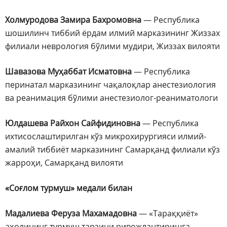
Холмуродова Замира Бахромовна
— Республика
шошилинч тиббий ёрдам илмий марказининг Жиззах
филиали неврология бўлими мудири, Жиззах вилояти
Шавазова Муҳаббат Исматовна
— Республика
перинатал марказининг чақалоқлар анестезиология
ва реанимация бўлими анестезиолог-реаниматологи
Юлдашева Райхон Сайфидиновна
— Республика
ихтисослаштирилган кўз микрохирургияси илмий-
амалий тиббиёт марказининг Самарқанд филиали кўз
жарроҳи, Самарқанд вилояти
«Соғлом турмуш» медали билан
Мадалиева Феруза Махамадовна
— «Тараққиёт»
аҳолининг турмуш тарзини ривожлантиришга