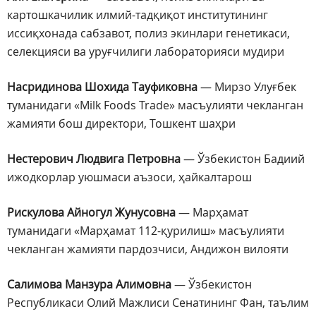
картошкачилик илмий-тадқиқот институтининг
иссиқхонада сабзавот, полиз экинлари генетикаси,
селекцияси ва уруғчилиги лабораторияси мудири
Насридинова Шохида Тауфиковна
— Мирзо Улуғбек
туманидаги «Milk Foods Trade» масъулияти чекланган
жамияти бош директори, Тошкент шаҳри
Нестерович Людвига Петровна
— Ўзбекистон Бадиий
ижодкорлар уюшмаси аъзоси, ҳайкалтарош
Рискулова Айногул Жунусовна
— Марҳамат
туманидаги «Марҳамат 112-қурилиш» масъулияти
чекланган жамияти пардозчиси, Андижон вилояти
Салимова Манзура Алимовна
— Ўзбекистон
Республикаси Олий Мажлиси Сенатининг Фан, таълим