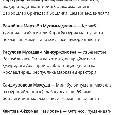
шаҳар ободонлаштириш бошқармасининг
фаррошлар бригадаси бошлиғи, Самарқанд вилояти
Ражабова Марҳабо Мухаммадиевна
— Қоракўл
туманидаги «Хосиятли Қоракўл нури» масъулияти
чекланган жамияти таъсисчиси, Бухоро вилояти
Расулова Муқаддам Мансуржоновна
— Ўзбекистон
Республикаси Оила ва хотин-қизлар қўмитаси
ҳузуридаги Аёлларни реабилитация қилиш ва
мослаштириш республика маркази директори
Саидмуродова Максуда
— Мингбулоқ тумани маҳалла
ва нуронийларни қўллаб-қувватлаш бўлими
бошлиғининг маслаҳатчиси, Наманган вилояти
Хаитова Айжомал Назировна
— Олтинсой туманидаги