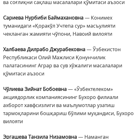
ва соғлиқни сақлаш масалалари қўмитаси аъзоси
Сариева Нурбиби Баймахановна
— Конимех
туманидаги «Қоракўл Учтепа сур» масъулияти
чекланган жамияти чўпони, Навоий вилояти
Халбаева Дилрабо Джурабековна
— Ўзбекистон
Республикаси Олий Мажлиси Қонунчилик
палатасининг Аграр ва сув хўжалиги масалалари
қўмитаси аъзоси
Чўлиева Зийнат Бобоевна
— «Ўзбектелеком»
акциядорлик компаниясининг Бухоро филиали
ахборот хавфсизлиги ва маълумотлар узатиш
тармоқларини бошқариш бўлими муҳандиси, Бухоро
вилояти
Эргашева Танзила Низамовна
— Наманган