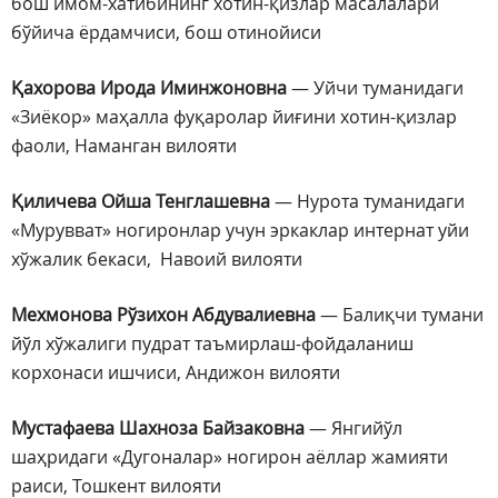
бош имом-хатибининг хотин-қизлар масалалари
бўйича ёрдамчиси, бош отинойиси
Қахорова Ирода Иминжоновна
— Уйчи туманидаги
«Зиёкор» маҳалла фуқаролар йиғини хотин-қизлар
фаоли, Наманган вилояти
Қиличева Ойша Тенглашевна
— Нурота туманидаги
«Мурувват» ногиронлар учун эркаклар интернат уйи
хўжалик бекаси, Навоий вилояти
Мехмонова Рўзихон Абдувалиевна
— Балиқчи тумани
йўл хўжалиги пудрат таъмирлаш-фойдаланиш
корхонаси ишчиси, Андижон вилояти
Мустафаева Шахноза Байзаковна
— Янгийўл
шаҳридаги «Дугоналар» ногирон аёллар жамияти
раиси, Тошкент вилояти