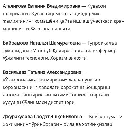
Аталикова Евгения Владимировна
— Қувасой
шаҳридаги «Қувасойцемент» акциядорлик
жамиятининг хомашёни қайта ишлаш участкаси кран
машинисти, Фарғона вилояти
Байрамова Наталья Шамуратовна
— Тупроққалъа
туманидаги «Матёқуб Қодир» чорвачилик фермер
хўжалиги технологи, Хоразм вилояти
Васильева Татьяна Александровна
—
«Ўзаэронавигация маркази» давлат унитар
корхонасининг Ҳаводаги ҳаракатни бошқариш
автоматлаштирилган тизими Тошкент маркази
ҳудудий бўлинмаси диспетчери
Джуракулова Саодат Эшқобиловна
— Бойсун тумани
ҳокимининг ўринбосари – оила ва хотин-қизлар