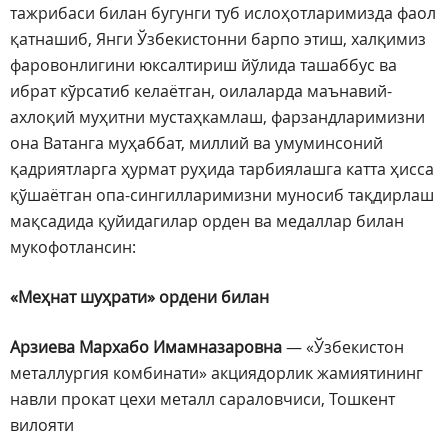
тажрибаси билан бугунги туб ислоҳотларимизда фаол
қатнашиб, Янги Ўзбекистонни барпо этиш, халқимиз
фаровонлигини юксалтириш йўлида ташаббус ва
ибрат кўрсатиб келаётган, оилаларда маънавий-
ахлоқий муҳитни мустаҳкамлаш, фарзандларимизни
она Ватанга муҳаббат, миллий ва умуминсоний
қадриятларга ҳурмат руҳида тарбиялашга катта ҳисса
қўшаётган опа-сингилларимизни муносиб тақдирлаш
мақсадида қуйидагилар орден ва медаллар билан
мукофотлансин:
«Меҳнат шуҳрати» ордени билан
Арзиева Мархабо Имамназаровна
— «Ўзбекистон
металлургия комбинати» акциядорлик жамиятининг
навли прокат цехи металл сараловчиси, Тошкент
вилояти