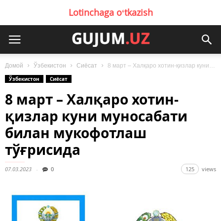
Lotinchaga oʻtkazish
Домой
Ўзбекистон
Сиёсат
8 март – Халқаро хотин-қизлар куни муносабати билан мукофотлаш тўғрисида
Ўзбекистон
Сиёсат
8 март – Халқаро хотин-
қизлар куни муносабати
билан мукофотлаш
тўғрисида
07.03.2023
0
125
views