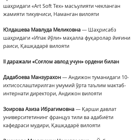
шаҳридаги «Art Soft Tex» масъулияти чекланган
жамияти тикувчиси, Наманган вилояти
Юлдашева Мавлуда Меликовна
— Шаҳрисабз
шаҳридаги «Ипак йўли» маҳалла фуқаролар йиғини
раиси, Қашқадарё вилояти
II даражали «Соғлом авлод учун» ордени билан
Дадабоева Манзурахон
— Андижон туманидаги 10-
ихтисослаштирилган умумий ўрта таълим мактаб-
интернати директори, Андижон вилояти
Зоирова Азиза Ибрагимовна
— Қарши давлат
университетининг француз тили ва адабиёти
кафедраси мудири, Қашқадарё вилояти