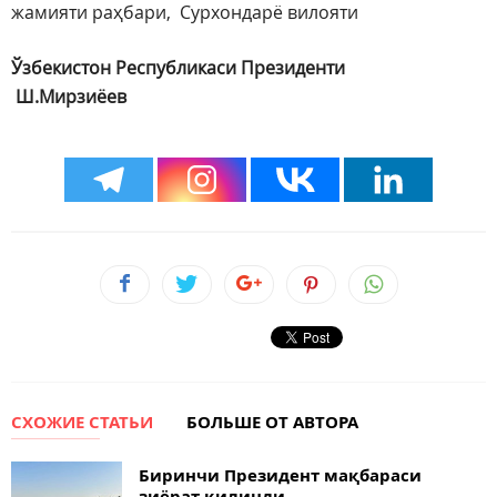
жамияти раҳбари, Сурхондарё вилояти
Ўзбекистон Республикаси Президенти
Ш.Мирзиёев
СХОЖИЕ СТАТЬИ
БОЛЬШЕ ОТ АВТОРА
Биринчи Президент мақбараси
зиёрат қилинди