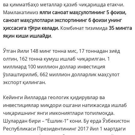
ва қимматбаҳо металлар қазиб чиқаришда етакчи.
Мамлакатимиз
ялпи саноат маҳсулотининг 5 фоизи,
саноат маҳсулотлари экспортининг 6 фоизи унинг
ҳиссасига тўғри келади.
Комбинат тизимида
35 мингга
яқин киши ишлайди
.
Ўтган йили 148 минг тонна мис, 17 тоннадан зиёд
олтин, 162 тонна кумуш ишлаб чиқарилган. 1
миллиард 100 миллион доллар инвестиция
ўзлаштирилиб, 662 миллион долларлик маҳсулот
экспорт қилинган.
Кейинги йилларда геологик қидирувлар ва
инвестициялар миқдори ошгани натижасида ишлаб
чиқаришнинг янги имкониятлари топилмоқда.
Шулардан бири – “Ёшлик-1” кони. Бу ерда Ўзбекистон
Республикаси Президентининг 2017 йил 1 мартдаги