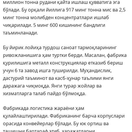
миллион тонна рудани қайта ишлаш қувватига эга
бўлади. Бу орқали йиллига 917 минг тонна мис ва 2,5
минг тонна молибден концентратлари ишлаб
чиқарилади. 5 минг 600 кишининг бандлиги
таъминланади.
Бу йирик лойиҳа турдош саноат тармоқларининг
ривожланишига ҳам туртки берди. Масалан, фабрика
қурилишига металл конструкциялар етказиб бериш
учун 6 та завод ишга туширилди. Муҳандислик,
дастурий таъминот ва касб-ҳунар таълими янги
даражага чиқмоқда. Янги турар жойлар ва
хизматларга талаб пайдо бўлмоқда.
Фабрикада логистика жараёни ҳам
қулайлаштирилади. Фабриканинг барча корпуслари
орасида конвейерлар бўлади. Бу юк ортиш ва
ташишни бартараф этиб, харажатларни