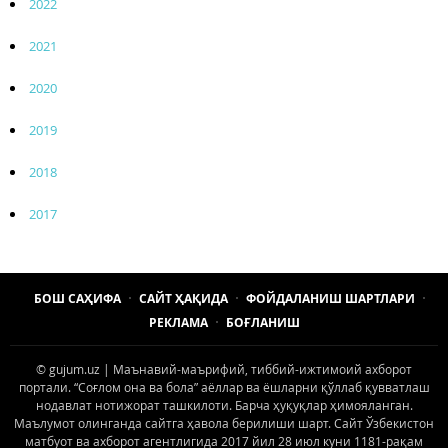
2022
2021
2020
2019
2018
2017
БОШ САҲИФА
САЙТ ҲАҚИДА
ФОЙДАЛАНИШ ШАРТЛАРИ
РЕКЛАМА
БОҒЛАНИШ
© gujum.uz | Маънавий-маърифий, тиббий-ижтимоий ахборот
портали. “Соғлом она ва бола” аёллар ва ёшларни қўллаб қувватлаш
нодавлат нотижорат ташкилоти. Барча ҳуқуқлар ҳимояланган.
Маълумот олинганда сайтга ҳавола берилиши шарт. Сайт Ўзбекистон
матбуот ва ахборот агентлигида 2017 йил 28 июл куни 1181-рақам