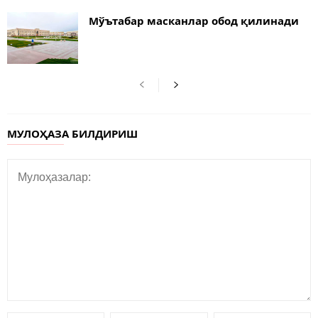
Мўътабар масканлар обод қилинади
МУЛОҲАЗА БИЛДИРИШ