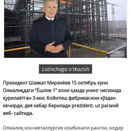
Lotinchaga oʻtkazish
Президент Шавкат Мирзиёев 15 октябрь куни
Олмалиқдаги “Ёшлик-1” кони ҳамда унинг негизида
қурилаётган 3-мис бойитиш фабрикасини кўздан
кечирди, дея хабар берилади prezident. uz расмий
веб- сайтида.
Олмалиқ кон-металлургия комбинати рангли, нодир