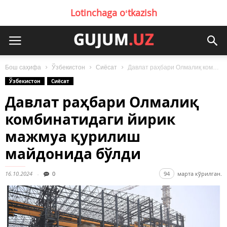
Lotinchaga oʻtkazish
Бош саҳифа
Ўзбекистон
Сиёсат
Давлат раҳбари Олмалиқ комбинатидаги йирик мажмуа қурилиш майдонида бўлди
Ўзбекистон
Сиёсат
Давлат раҳбари Олмалиқ
комбинатидаги йирик
мажмуа қурилиш
майдонида бўлди
16.10.2024
0
94
марта кўрилган.