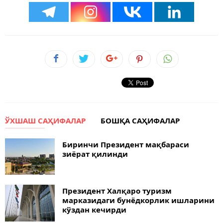
ЎХШАШ САҲИФАЛАР
БОШҚА САҲИФАЛАР
Биринчи Президент мақбараси
зиёрат қилинди
Президент Халқаро туризм
марказидаги бунёдкорлик ишларини
кўздан кечирди