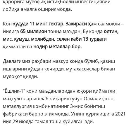
қарорига мувофиқ истиқболли инвестициявий
лойиҳа амалга оширилмоқда.
Кон ҳ
удуди 11 минг гектар.
Захираси ҳ
ам салмоқли –
йилига
65 миллион
тонна маъдан. Бу конда
олтин,
мис, кумуш, молибден, селен каби 13 турда
ги
қимматли ва
нодир металлар бор.
Давлатимиз раҳбари мазкур конда бўлиб, қазиш
ишларини кўздан кечирди, мутахассислар билан
мулоқот қилди.
“Ёшлик-1” кони маъданларидан юқори қийматли
маҳсулотлар ишлаб чиқариш учун Олмалиқ кон-
металлургия комбинатининг 3-мис бойитиш
фабрикаси барпо этилмоқда. Унинг қурилишига 2021
йил 29 июлда тамал тоши қўйилган эди.