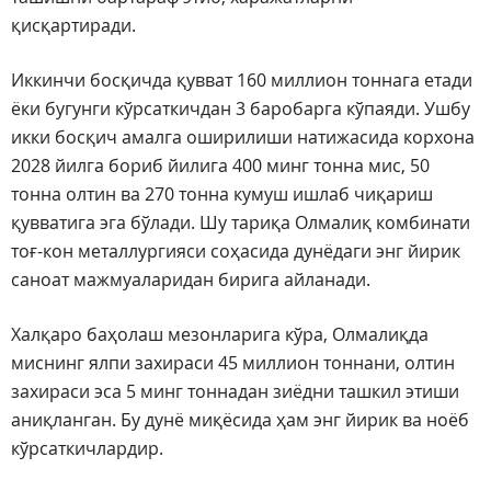
қисқартиради.
Иккинчи босқичда қувват 160 миллион тоннага етади
ёки бугунги кўрсаткичдан 3 баробарга кўпаяди. Ушбу
икки босқич амалга оширилиши натижасида корхона
2028 йилга бориб йилига 400 минг тонна мис, 50
тонна олтин ва 270 тонна кумуш ишлаб чиқариш
қувватига эга бўлади. Шу тариқа Олмалиқ комбинати
тоғ-кон металлургияси соҳасида дунёдаги энг йирик
саноат мажмуаларидан бирига айланади.
Халқаро баҳолаш мезонларига кўра, Олмалиқда
миснинг ялпи захираси 45 миллион тоннани, олтин
захираси эса 5 минг тоннадан зиёдни ташкил этиши
аниқланган. Бу дунё миқёсида ҳам энг йирик ва ноёб
кўрсаткичлардир.