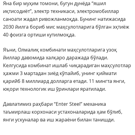
Яна бир муҳим томони, бугун дунёда “яшил
иқтисодиёт”, электр техникаси, электромобиллар
саноати жадал ривожланмоқда. Бунинг натижасида
2030 йилга бориб мис маҳсулотларига бўлган эҳтиёж
40 фоизга ортиши кутилмоқда.
Яъни, Олмалиқ комбинати маҳсулотларига узоқ
йиллар давомида халқаро даражада бўлади.
Келгусида комбинат ишлаб чиқарадиган маҳсулотлар
ҳажми 3 мартадан зиёд кўпайиб, унинг қиймати
қарийб 8 миллиард долларга етади. 11 мингта янги,
юқори технологик иш ўринлари яратилади.
Давлатимиз раҳбари “Enter Steel” механика
таъмирлаш корхонаси устахоналарида ҳам бўлиб,
янги ускуналар ва иш жараёни билан танишди.