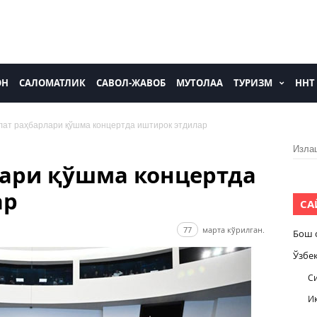
ОН
САЛОМАТЛИК
САВОЛ-ЖАВОБ
МУТОЛАА
ТУРИЗМ
ННТ
лат раҳбарлари қўшма концертда иштирок этдилар
Изла
лари қўшма концертда
ар
СА
77
марта кўрилган.
Бош 
Ўзбе
С
И