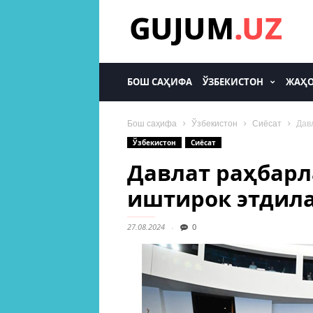
gujum.uz
БОШ САҲИФА
ЎЗБЕКИСТОН
ЖАҲ
Бош саҳифа
Ўзбекистон
Сиёсат
Дав
Ўзбекистон
Сиёсат
Давлат раҳбар
иштирок этдил
27.08.2024
0