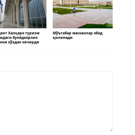
ент Халқаро туризм
Мўътабар масканлар обод
идаги бунёдкорлик
қилинади
ини кўздан кечирди