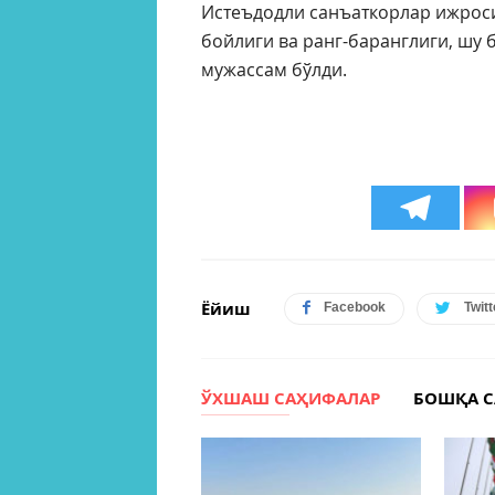
Истеъдодли санъаткорлар ижрос
бойлиги ва ранг-баранглиги, шу 
мужассам бўлди.
Ёйиш
Facebook
Twitt
ЎХШАШ САҲИФАЛАР
БОШҚА 