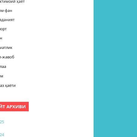
жтимоий ҳаёт
лм-фан
аданият
порт
н
матлик
л-жавоб
лаа
зм
аз ҳаёти
ЙТ АРХИВИ
25
24