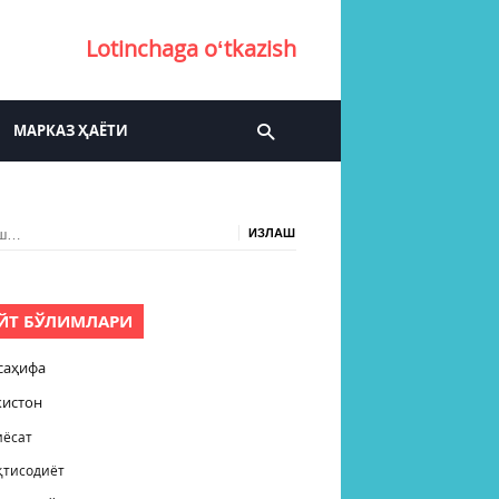
Lotinchaga oʻtkazish
МАРКАЗ ҲАЁТИ
ш:
ЙТ БЎЛИМЛАРИ
саҳифа
кистон
иёсат
қтисодиёт