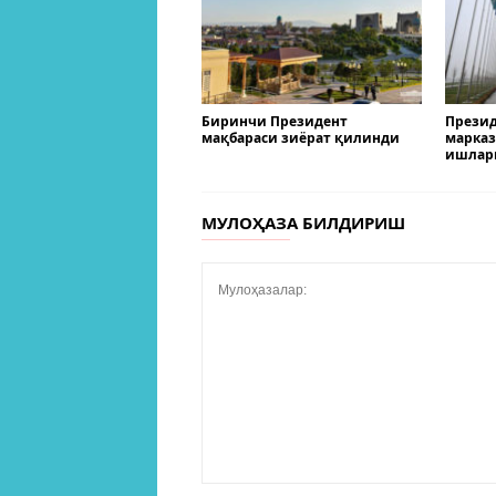
Биринчи Президент
Презид
мақбараси зиёрат қилинди
марказ
ишлар
МУЛОҲАЗА БИЛДИРИШ