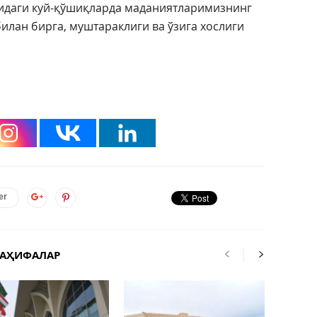
идаги куй-қўшиқларда маданиятларимизнинг
билан бирга, муштараклиги ва ўзига хослиги
er
САҲИФАЛАР