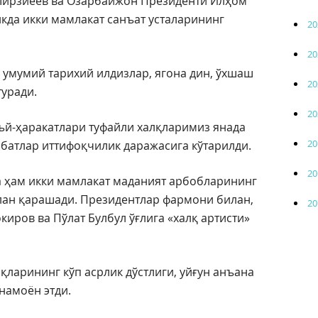
Мирзиёев ва Озарбайжон Президенти Илҳом
кда икки мамлакат санъат усталарининг
20
20
 умумий тарихий илдизлар, ягона дин, ўхшаш
20
туради.
20
ъй-ҳаракатлари туфайли халқларимиз янада
20
батлар иттифоқчилик даражасига кўтарилди.
20
 ҳам икки мамлакат маданият арбобларининг
илан қарашади. Президентлар фармони билан,
20
иров ва Пўлат Булбул ўғлига «халқ артисти»
қларининг кўп асрлик дўстлиги, уйғун анъана
намоён этди.