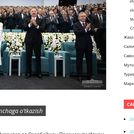
И
И
М
С
Жаҳо
Сало
Саво
Муто
Тури
Марк
СА
inchaga oʻtkazish
20
20