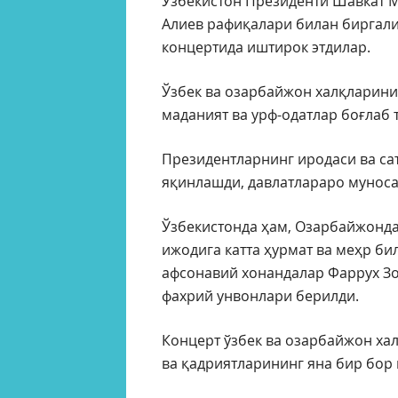
Ўзбекистон Президенти Шавкат 
Алиев рафиқалари билан биргали
концертида иштирок этдилар.
Ўзбек ва озарбайжон халқларини
маданият ва урф-одатлар боғлаб 
Президентларнинг иродаси ва са
яқинлашди, давлатлараро муноса
Ўзбекистонда ҳам, Озарбайжонда
ижодига катта ҳурмат ва меҳр б
афсонавий хонандалар Фаррух Зок
фахрий унвонлари берилди.
Концерт ўзбек ва озарбайжон хал
ва қадриятларининг яна бир бор 