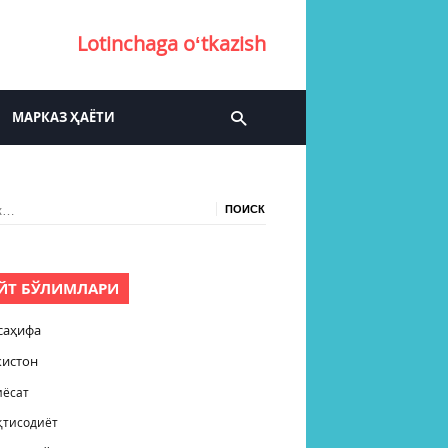
Lotinchaga oʻtkazish
МАРКАЗ ҲАЁТИ
:
ЙТ БЎЛИМЛАРИ
саҳифа
кистон
иёсат
қтисодиёт