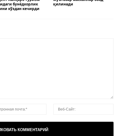
идаги бунёдкорлик
қилинади
ини кўздан кечирди