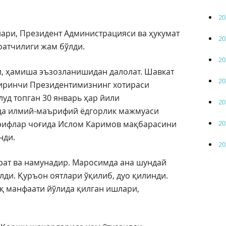
20
ари, Президент Администрацияси ва ҳукумат
20
оатчилиги жам бўлди.
20
ги, ҳамиша эъзозланишидан далолат. Шавкат
20
иринчи Президентимизнинг хотираси
уд топган 30 январь ҳар йили
20
да илмий-маърифий ёдгорлик мажмуаси
20
шрифлар чоғида Ислом Каримов мақбарасини
нди.
20
брат ва намунадир. Маросимда ана шундай
ди. Қуръон оятлари ўқилиб, дуо қилинди.
қ манфаати йўлида қилган ишлари,