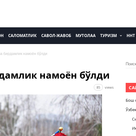
ОН
САЛОМАТЛИК
САВОЛ-ЖАВОБ
МУТОЛАА
ТУРИЗМ
ННТ
ва бирдамлик намоён бўлди
Найти
дамлик намоён бўлди
СА
85
views
Бош 
Ўзбе
С
И