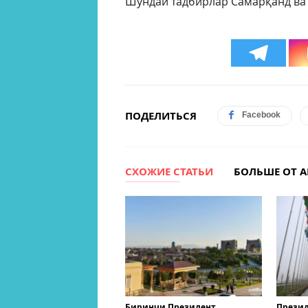
Шундай тадбирлар Самарқанд ва
ПОДЕЛИТЬСЯ
Facebook
СХОЖИЕ СТАТЬИ
БОЛЬШЕ ОТ А
Биринчи Президент
Презид