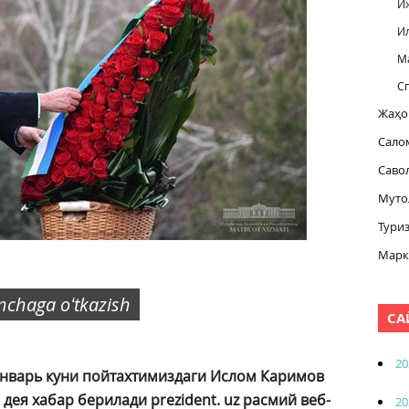
И
И
М
С
Жаҳо
Сало
Саво
Муто
Тури
Марк
inchaga oʻtkazish
СА
20
январь куни пойтахтимиздаги Ислом Каримов
дея хабар берилади prezident. uz расмий веб-
20