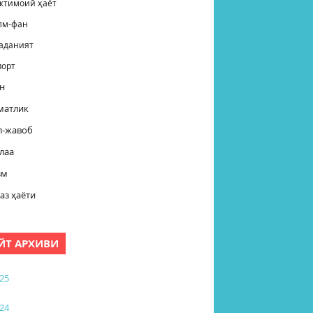
жтимоий ҳаёт
лм-фан
аданият
порт
н
матлик
л-жавоб
лаа
зм
аз ҳаёти
ЙТ АРХИВИ
25
24