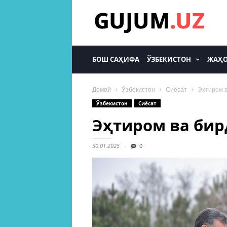
gujum.uz
БОШ САҲИФА
ЎЗБЕКИСТОН
ЖАҲ
Домой
Ўзбекистон
Сиёсат
Эҳтиром 
Ўзбекистон
Сиёсат
Эҳтиром ва бир
30.01.2025
0