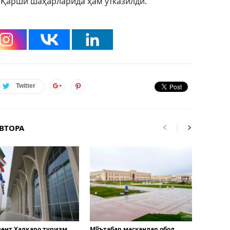
 Қарши шаҳарларида ҳам ўтказилди.
Twitter
ВТОРА
ент Халқаро туризм
Мўътабар масканлар обод