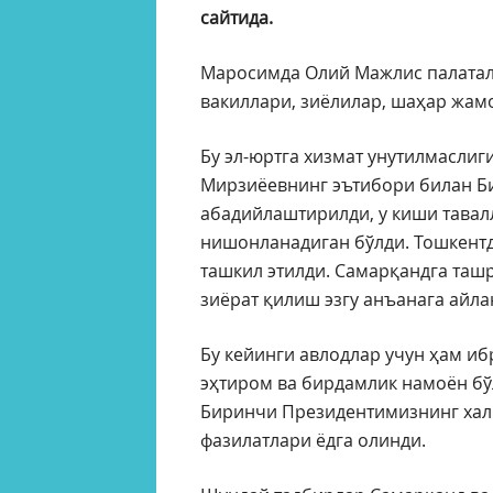
сайтида.
Маросимда Олий Мажлис палатал
вакиллари, зиёлилар, шаҳар жам
Бу эл-юртга хизмат унутилмасли
Мирзиёевнинг эътибори билан Б
абадийлаштирилди, у киши тавалл
нишонланадиган бўлди. Тошкент
ташкил этилди. Самарқандга та
зиёрат қилиш эзгу анъанага айла
Бу кейинги авлодлар учун ҳам и
эҳтиром ва бирдамлик намоён бўл
Биринчи Президентимизнинг хал
фазилатлари ёдга олинди.