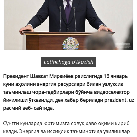
Lotinchaga oʻtkazish
Президент Шавкат Мирзиёев раислигида 16 январь
куни аҳолини энергия ресурслари билан узлуксиз
таъминлаш чора-тадбирлари бўйича видеоселектор
йиғилиши ўтказилди, дея хабар берилади prezident. uz
расмий веб- сайтида.
Сўнгги кунларда юртимизга совуқ ҳаво оқими кириб
келди. Энергия ва иссиқлик таъминотида узилишлар