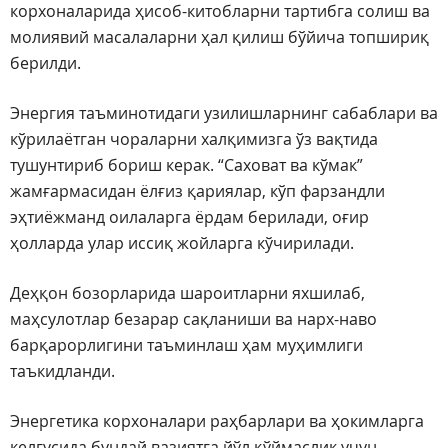
корхоналарида ҳисоб-китобларни тартибга солиш ва
молиявий масалаларни ҳал қилиш бўйича топшириқ
берилди.
Энергия таъминотидаги узилишларнинг сабаблари ва
кўрилаётган чораларни халқимизга ўз вақтида
тушунтириб бориш керак. “Саховат ва кўмак”
жамғармасидан ёлғиз қариялар, кўп фарзандли
эҳтиёжманд оилаларга ёрдам берилади, оғир
ҳолларда улар иссиқ жойларга кўчирилади.
Деҳқон бозорларида шароитларни яхшилаб,
маҳсулотлар безарар сақланиши ва нарх-наво
барқарорлигини таъминлаш ҳам муҳимлиги
таъкидланди.
Энергетика корхоналари раҳбарлари ва ҳокимларга
келгусида бундай вазиятга йўл қўймаслик учун