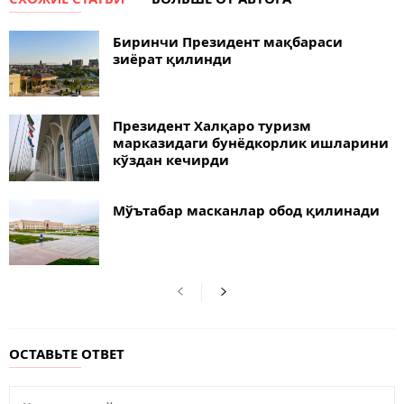
Биринчи Президент мақбараси
зиёрат қилинди
Президент Халқаро туризм
марказидаги бунёдкорлик ишларини
кўздан кечирди
Мўътабар масканлар обод қилинади
ОСТАВЬТЕ ОТВЕТ