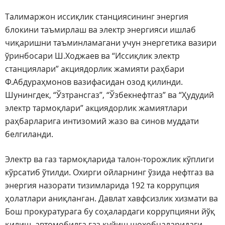
Талимаржон иссиқлик станциясининг энергия
блокини таъмирлаш ва электр энергияси ишлаб
чиқаришни таъминламагани учун энергетика вазири
ўринбосари Ш.Ходжаев ва “Иссиқлик электр
станциялари” акциядорлик жамияти раҳбари
Ф.Абдураҳмонов вазифасидан озод қилинди.
Шунингдек, “Ўзтрансгаз”, “Ўзбекнефтгаз” ва “Ҳудудий
электр тармоқлари” акциядорлик жамиятлари
раҳбарларига интизомий жазо ва синов муддати
белгиланди.
Электр ва газ тармоқларида талон-торожлик кўплиги
кўрсатиб ўтилди. Охирги ойларнинг ўзида нефтгаз ва
энергия назорати тизимларида 192 та коррупция
ҳолатлари аниқланган. Давлат хавфсизлик хизмати ва
Бош прокуратурага бу соҳалардаги коррупцияни йўқ
қилиш, автомобилга газ қуйиш шохобчаларидаги