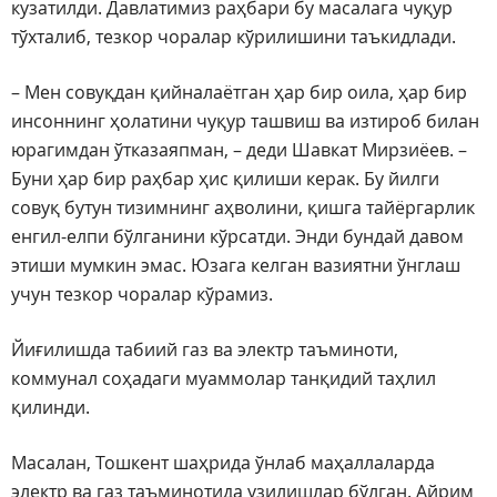
кузатилди. Давлатимиз раҳбари бу масалага чуқур
тўхталиб, тезкор чоралар кўрилишини таъкидлади.
– Мен совуқдан қийналаётган ҳар бир оила, ҳар бир
инсоннинг ҳолатини чуқур ташвиш ва изтироб билан
юрагимдан ўтказаяпман, – деди Шавкат Мирзиёев. –
Буни ҳар бир раҳбар ҳис қилиши керак. Бу йилги
совуқ бутун тизимнинг аҳволини, қишга тайёргарлик
енгил-елпи бўлганини кўрсатди. Энди бундай давом
этиши мумкин эмас. Юзага келган вазиятни ўнглаш
учун тезкор чоралар кўрамиз.
Йиғилишда табиий газ ва электр таъминоти,
коммунал соҳадаги муаммолар танқидий таҳлил
қилинди.
Масалан, Тошкент шаҳрида ўнлаб маҳаллаларда
электр ва газ таъминотида узилишлар бўлган. Айрим