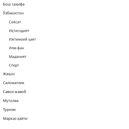
Бош саҳифа
Ўзбекистон
Сиёсат
Иқтисодиёт
Ижтимоий ҳаёт
Илм-фан
Маданият
Спорт
Жаҳон
Саломатлик
Савол-жавоб
Мутолаа
Туризм
Марказ ҳаёти