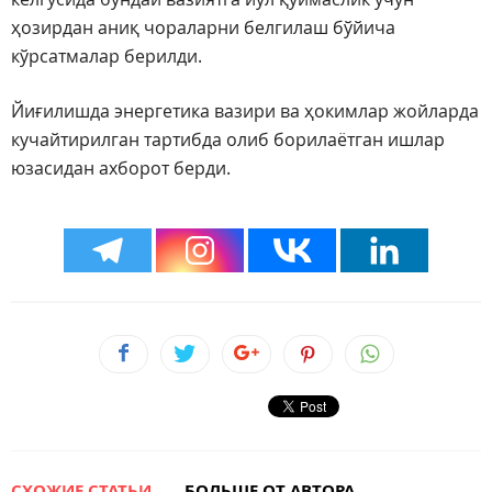
ҳозирдан аниқ чораларни белгилаш бўйича
кўрсатмалар берилди.
Йиғилишда энергетика вазири ва ҳокимлар жойларда
кучайтирилган тартибда олиб борилаётган ишлар
юзасидан ахборот берди.
СХОЖИЕ СТАТЬИ
БОЛЬШЕ ОТ АВТОРА