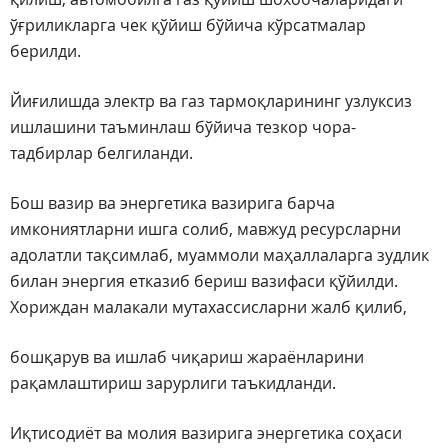
ўғриликларга чек қўйиш бўйича кўрсатмалар
берилди.
Йиғилишда электр ва газ тармоқларининг узлуксиз
ишлашини таъминлаш бўйича тезкор чора-
тадбирлар белгиланди.
Бош вазир ва энергетика вазирига барча
имкониятларни ишга солиб, мавжуд ресурсларни
адолатли тақсимлаб, муаммоли маҳаллаларга зудлик
билан энергия етказиб бериш вазифаси қўйилди.
Хориждан малакали мутахассисларни жалб қилиб,
бошқарув ва ишлаб чиқариш жараёнларини
рақамлаштириш зарурлиги таъкидланди.
Иқтисодиёт ва молия вазирига энергетика соҳаси