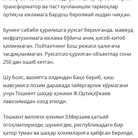
трансформатор ва паст кучланишли тармоқлар
ортиқча юкламага бардош беролмай ишдан чиққан.
Бунинг сабаби қурилишга рухсат берилганда, мавжуд
инфратузилмага юклама бўйича аниқ ҳисоб-китоб
қилинмаган. Пойтахтнинг Бош режаси ҳалигача
тасдиқланмаган. Рухсатсиз қурилган объектлар сони
250 дан ошиб кетган.
Шу боис, вазиятга олдиндан баҳо бериб, қиш
мавсумига лозим даражада тайёргарлик кўрмагани
учун Тошкент шаҳар ҳокими Ж.Ортиқхўжаев
лавозимидан озод этилди.
Тошкент вилояти ҳокими З.Мирзаев қатъий
огоҳлантирилди, шунингдек, республикадаги бир
қатор туман ва шаҳар ҳокимларига ҳайфсан берилди.