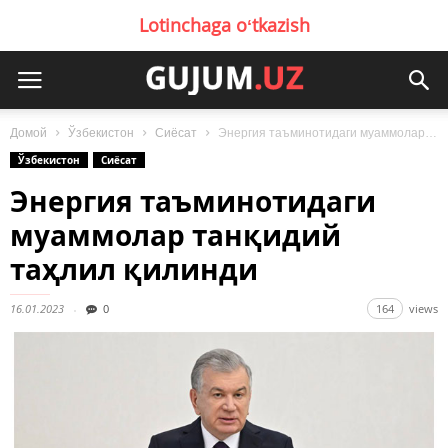
Lotinchaga oʻtkazish
Домой
Ўзбекистон
Сиёсат
Энергия таъминотидаги муаммолар танқидий таҳлил қилинди
Ўзбекистон
Сиёсат
Энергия таъминотидаги
муаммолар танқидий
таҳлил қилинди
16.01.2023
0
164
views