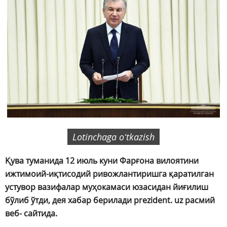
Lotinchaga oʻtkazish
Қува туманида 12 июль куни Фарғона вилоятини
ижтимоий-иқтисодий ривожлантиришга қаратилган
устувор вазифалар муҳокамаси юзасидан йиғилиш
бўлиб ўтди, дея хабар берилади prezident. uz расмий
веб- сайтида.