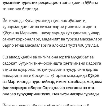
туманини туристик рекреацион зона
қилиш бўйича
топшириқ берилди.
Йиғилишда Қува туманида қишлоқ хўжалиги,
ҳунармандчилик ва хизматларни ривожлантириш,
Қўқон ва Марғилон шаҳарларида кўп қаватли уйлар,
саноат корхоналари, маданият ва туризм масканлари
барпо этиш масалаларига алоҳида тўхталиб ўтилди.
Ёш авлод қалби ва онгига она юртга муҳаббат ва
садоқат, бугунги тинч-осойишта ҳаётимизни қадрига
етиш ва шукроналик туйғуларини чуқур сингдириш
ишларини янги босқичга кўтариш мақсадида
Қўқон
ва Марғилонда нуронийлар, имом-хатиблар, маҳалла
фаолларидан иборат Оқсоқоллар кенгаши ва ота-
оналар гуруҳларини тузиш таклифи илгари сурилди.
Йиғилганлар ушбу таклифни қўллаб-қувватлаб,