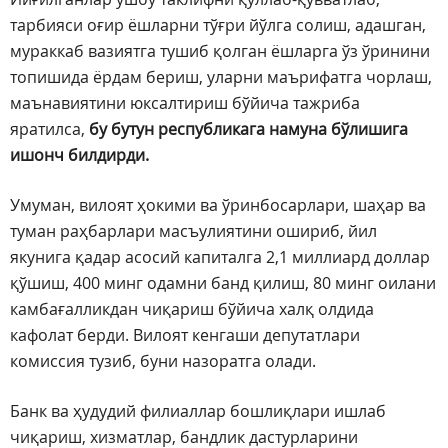
тарбияси оғир ёшларни тўғри йўлга солиш, адашган,
мураккаб вазиятга тушиб қолган ёшларга ўз ўринини
топишида ёрдам бериш, уларни маърифатга чорлаш,
маънавиятини юксалтириш бўйича тажриба
яратилса,
бу бутун республикага намуна бўлишига
ишонч билдирди.
Умуман, вилоят ҳокими ва ўринбосарлари, шаҳар ва
туман раҳбарлари масъулиятини ошириб, йил
якунига қадар асосий капиталга 2,1 миллиард доллар
қўшиш, 400 минг одамни банд қилиш, 80 минг оилани
камбағалликдан чиқариш бўйича халқ олдида
кафолат берди. Вилоят кенгаши депутатлари
комиссия тузиб, буни назоратга олади.
Банк ва ҳудудий филиаллар бошлиқлари ишлаб
чиқариш, хизматлар, бандлик дастурларини