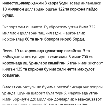
инвестициялар ҳажми
3 карра ўсди
. Товар айланмаси
10 миллион
доллардан ошган
122 та корхона пайдо
бўлди.
Экспорт ҳам ошаяпти. Бу кўрсаткич ўтган йили 722
миллион долларни ташкил этди. Фарғоналик
корхоналар
60 та янги бозорга кириб борди.
Лекин
19 та корхонада қувватлар пасайган
.
3 та
лойиҳа
ни ишга тушириш
кечиккан
.
6 минг 700 та
корхонада иш ўринлари камайган
. Ўтган йили экспорт
қилган
135 та корхона бу йил ҳали четга маҳсулот
сотмаган
.
Вилоят саноат ўсиши бўйича республикада энг охирги
ўринда. Шунча шароит бўла туриб, Фарғонада ўтган
йили бор-йўғи 220 миллион долларлик мева-сабзавот