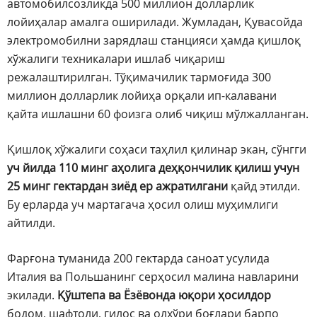
автомобилсозликда 500 миллион долларлик
лойиҳалар амалга оширилади. Жумладан, Қувасойда
электромобилни зарядлаш станцияси ҳамда қишлоқ
хўжалиги техникалари ишлаб чиқариш
режалаштирилган. Тўқимачилик тармоғида 300
миллион долларлик лойиҳа орқали ип-калавани
қайта ишлашни 60 фоизга олиб чиқиш мўлжалланган.
Қишлоқ хўжалиги соҳаси таҳлил қилинар экан, сўнгги
уч йилда 110 минг аҳолига деҳқончилик қилиш учун
25 минг гектардан зиёд ер ажратилгани
қайд этилди.
Бу ерларда уч мартагача ҳосил олиш муҳимлиги
айтилди.
Фарғона туманида 200 гектарда саноат усулида
Италия ва Польшанинг серҳосил малина навларини
экилади.
Қўштепа ва Ёзёвонда юқори ҳосилдор
бодом, шафтоли, гилос ва олхўри боғлари барпо