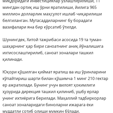
миқдоридаги инвестициялар ўзлаштирилиши, 11
мингдан ортиқ иш ўрни яратилиши, йилига 965
миллион долларлик маҳсулот ишлаб чиқарилиши
белгиланган. Мутасаддиларнинг бу борадаги
вазифалари яна бир кўрсатиб ўтилди.
Шунингдек, Хитой тажрибаси асосида 19 та туман-
шаҳарнинг ҳар бири саноатнинг аниқ йўналишига
ихтисослаштирилиб, саноат зоналари ташкил
қилинади.
Юқори қўшилган қиймат яратиш ва иш ўринларини
кўпайтириш шарти билан қўшимча 1 минг 210 гектар
ер ажратилади. Бунинг учун вилоят ҳокимлиги
ҳузурида дирекция ташкил қилиниб, ушбу ерлар
унинг ихтиёрига берилади. Маҳаллий тадбиркорлар
саноат зоналаридаги биноларни ижарага ёки
муддатли сотиб олиши мумкин бўлади.