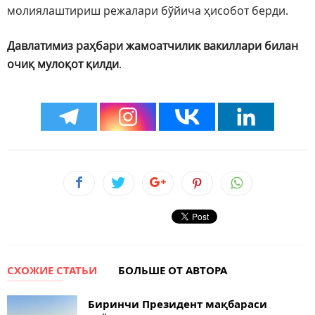
молиялаштириш режалари бўйича ҳисобот берди.
Давлатимиз раҳбари жамоатчилик вакиллари билан
очиқ мулоқот қилди
.
СХОЖИЕ СТАТЬИ
БОЛЬШЕ ОТ АВТОРА
Биринчи Президент мақбараси