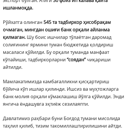
экспорт бўлган. Атиги
30 фоиз ип калава қайта
ишланмоқда.
Рўйхатга олинган
545 та тадбиркор ҳисобрақам
очмаган, мингдан ошиғи банк орқали айланма
қилмаган.
Шу боис ишчилар тўлаётган даромад
солиғининг ярмини туман бюджетида қолдириш
масаласи қўйилди. Бу орқали туманда манфаат
кўпайиши, тадбиркорларни
“соядан”
чиқариши
айтилди.
Мамлакатимизда камбағалликни қисқартириш
бўйича кўп ишлар қилинди. Ишсиз ва муҳтожларга
банк-молия орқали кўмаклашиш йўлга қўйилди. Энди
янгича ёндашувга эҳтиёж сезилаяпти.
Давлатимиз раҳбари буни Боғдод тумани мисолида
таҳлил қилиб, тизим такомиллаштирилишини айтди.