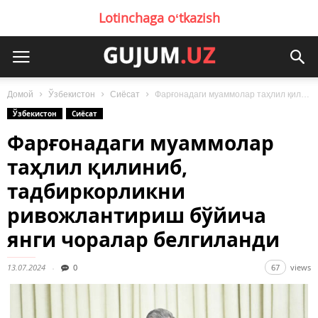
Lotinchaga oʻtkazish
Домой
Ўзбекистон
Сиёсат
Фарғонадаги муаммолар таҳлил қилиниб, тадбиркорликни ривожлантириш бўйича янги чоралар белгиланди
Ўзбекистон
Сиёсат
Фарғонадаги муаммолар
таҳлил қилиниб,
тадбиркорликни
ривожлантириш бўйича
янги чоралар белгиланди
13.07.2024
0
67
views