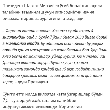
Президент Шавкат Мирзиёев ўсиб бораётган аҳоли
талабини таъминлаш учун иқтисодиётни изчил
ривожлантириш зарурлигини таъкидлади.
– Фарғона катта вилоят. Ҳозирги кунда аҳоли
4
миллион
дан ошди. Бундай ўсиш билан 2030 йилга бориб
5
миллионга етади
. Бу айтишга осон. Лекин бу рақам
ортида қанча масъулият ва жавобгарлик бор. Ҳар йили
янги боғча ва мактаблар, уйлар қуриш, юз минглаб иш
ўринлари яратиш зарур. Шунинг учун ҳозирги
таҳликали замонда қандай қилиб иқтисодиётимизни
барқарор қиламиз, деган савол ҳаммамизни қийнаши
керак,
– деди Президент.
Сўнгги етти йилда вилоятда катта ўзгаришлар бўлди.
Йўл, сув, ер, уй-жой, таълим ва тиббиёт
инфратузилмаси яхшиланди. Киритилган