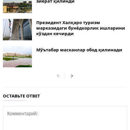
зиёрат қилинди
Президент Халқаро туризм
марказидаги бунёдкорлик ишларини
кўздан кечирди
Мўътабар масканлар обод қилинади
ОСТАВЬТЕ ОТВЕТ