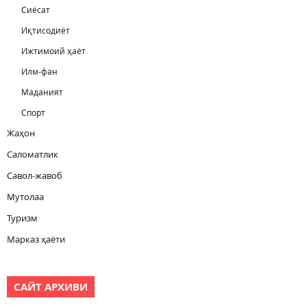
Сиёсат
Иқтисодиёт
Ижтимоий ҳаёт
Илм-фан
Маданият
Спорт
Жаҳон
Саломатлик
Савол-жавоб
Мутолаа
Туризм
Марказ ҳаёти
САЙТ АРХИВИ