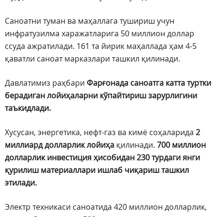
Саноатни туман ва маҳаллага тушириш учун
инфратузилма харажатларига 50 миллион доллар
ссуда ажратилади. 161 та йирик маҳаллада ҳам 4-5
қаватли саноат марказлари ташкил қилинади.
Давлатимиз раҳбари
Фарғонада саноатга катта туртки
берадиган лойиҳаларни кўпайтириш зарурлигини
таъкидлади.
Хусусан, энергетика, нефт-газ ва кимё соҳаларида
2
миллиард долларлик лойиҳа
қилинади.
700 миллион
долларлик инвестиция ҳисобидан 230 турдаги янги
қурилиш материаллари ишлаб чиқариш ташкил
этилади.
Электр техникаси саноатида 420 миллион долларлик,