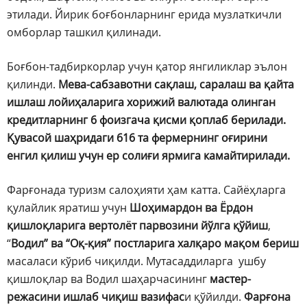
этилади. Йирик боғбонларнинг ерида музлаткичли
омборлар ташкил қилинади.
Боғбон-тадбиркорлар учун қатор янгиликлар эълон
қилинди.
Мева-сабзавотни сақлаш, саралаш ва қайта
ишлаш лойиҳаларига хорижий валютада олинган
кредитларнинг 6 фоизгача қисми қоплаб берилади.
Қувасой шаҳридаги 616 та фермернинг оғирини
енгил қилиш учун ер солиғи ярмига камайтирилади.
Фарғонада туризм салоҳияти ҳам катта. Сайёҳларга
қулайлик яратиш учун
Шоҳимардон ва Ёрдон
қишлоқларига вертолёт парвозини йўлга қўйиш
,
“
Водил” ва “Оқ-қия” постларига халқаро мақом бериш
масаласи кўриб чиқилди. Мутасаддиларга ушбу
қишлоқлар ва Водил шаҳарчасининг
мастер-
режасини ишлаб чиқиш вазифас
и қўйилди.
Фарғона