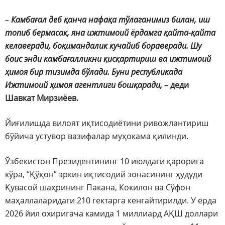
–
Камбағал деб қанча нафақа тўлаганимиз билан, иш
топиб бермасак, яна ижтимоий ёрдамга қайта-қайта
келаверади, боқимандалик кучайиб бораверади. Шу
боис энди камбағалликни қисқартириш ва ижтимоий
ҳимоя бир тизимда бўлади. Буни республикада
Ижтимоий ҳимоя агентлиги бошқаради,
– деди
Шавкат Мирзиёев.
Йиғилишда вилоят иқтисодиётини ривожлантириш
бўйича устувор вазифалар муҳокама қилинди.
Ўзбекистон Президентининг 10 июлдаги қарорига
кўра, “Қўқон” эркин иқтисодий зонасининг ҳудуди
Қувасой шаҳрининг Пакана, Кокилон ва Сўфон
маҳаллаларидаги 210 гектарга кенгайтирилди. У ерда
2026 йил охиригача камида 1 миллиард АҚШ доллари