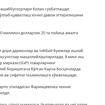
ташаббускорлари билан суҳбатлашди.
ўллаб-қувватлаш изчил давом эттирилишини
20 миллион долларлик 20 та лойиҳа амалга
ли дори-дармонлар ва тиббий буюмлар ишлаб
аҳсулотлар маҳаллийлаштирилади, 8 минг иш
р маркази (GxP) товарларнинг
тиб боришигача бўлган барча босқичларда
ик ва сифатни таъминлашга кўмаклашади.
арпо этиладиган Фармацевтика техник
рилди.
она, спорт мажмуаси, ўқитувчилар ва чет эллик