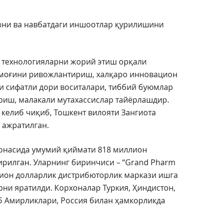
зни ва навбатдаги иншоотлар қурилишини
 технологияларни жорий этиш орқали
моғини ривожлантириш, халқаро инновацион
 сифатли дори воситалари, тиббий буюмлар
риш, малакали мутахассислар тайёрлашдир.
 келиб чиқиб, Тошкент вилояти Зангиота
 ажратилган.
 зонасида умумий қиймати 818 миллион
ирилган. Уларнинг биринчиси – “Grand Pharm
ллион долларлик дистрибюторлик маркази ишга
рни яратилди. Корхоналар Туркия, Ҳиндистон,
б Амирликлари, Россия билан ҳамкорликда