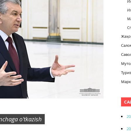
И
И
М
С
Жаҳо
Сало
Саво
Муто
Тури
Марк
СА
20
inchaga oʻtkazish
20