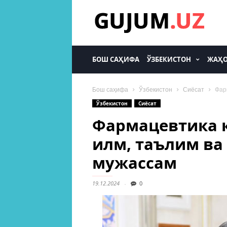
gujum.uz
БОШ САҲИФА
ЎЗБЕКИСТОН
ЖАҲ
Бош саҳифа
Ўзбекистон
Сиёсат
Фар
Ўзбекистон
Сиёсат
Фармацевтика 
илм, таълим в
мужассам
19.12.2024
0