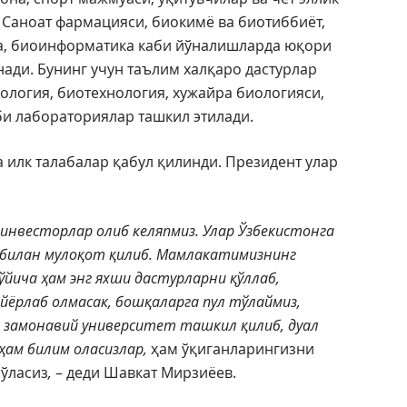
 Саноат фармацияси, биокимё ва биотиббиёт,
а, биоинформатика каби йўналишларда юқори
ади. Бунинг учун таълим халқаро дастурлар
ология, биотехнология, хужайра биологияси,
би лабораториялар ташкил этилади.
 илк талабалар қабул қилинди. Президент улар
инвесторлар олиб келяпмиз. Улар Ўзбекистонга
р билан мулоқот қилиб. Мамлакатимизнинг
ўйича ҳам энг яхши дастурларни қўллаб,
йёрлаб олмасак, бошқаларга пул тўлаймиз,
ун замонавий университет ташкил қилиб, дуал
 ҳам билим оласизлар,
ҳам ўқиганларингизни
бўласиз
,
– деди Шавкат Мирзиёев.