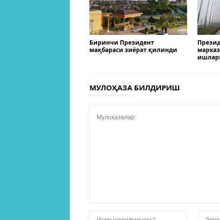
Биринчи Президент
Презид
мақбараси зиёрат қилинди
марказ
ишлар
МУЛОҲАЗА БИЛДИРИШ