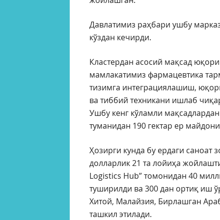
жойлашган.
Давлатимиз раҳбари ушбу марка
кўздан кечирди.
Кластердан асосий мақсад юқори
мамлакатимиз фармацевтика тар
тизимга интеграциялашиш, юқори
ва тиббий техникани ишлаб чиқа
Ушбу кенг кўламли мақсадлардан
туманидан 190 гектар ер майдони
Ҳозирги кунда бу ердаги саноат
долларлик 21 та лойиҳа жойлашт
Logistics Hub” томонидан 40 ми
туширилди ва 300 дан ортиқ иш ў
Хитой, Малайзия, Бирлашган Ара
ташкил этилади.