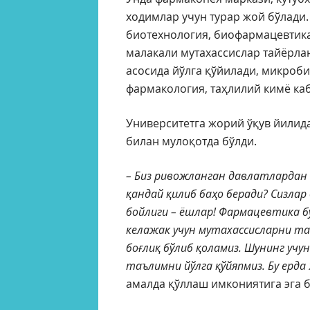
ходимлар учун турар жой бўлади.
биотехнология, биофармацевтик
малакали мутахассислар тайёрлан
асосида йўлга қўйилади, микроби
фармакология, таҳлилий кимё ка
Университетга жорий ўқув йилида
билан мулоқотда бўлди.
– Биз ривожланган давлатлардан 
қандай қилиб баҳо беради? Сизла
бойлиги – ёшлар! Фармацевтика б
келажак учун мутахассисларни та
боғлиқ бўлиб қоламиз. Шунинг уч
таълимни йўлга қўйяпмиз. Бу ерда
амалда қўллаш имкониятига эга 