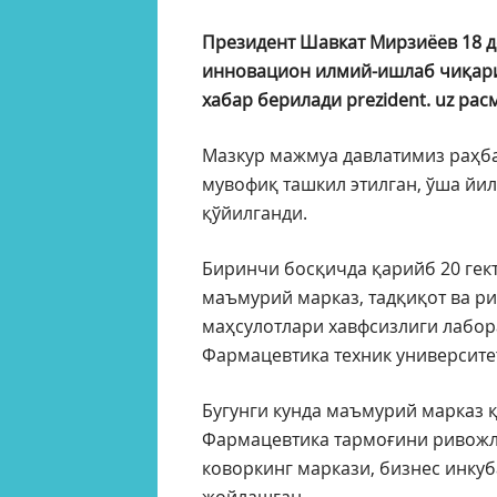
Президент Шавкат Мирзиёев 18 де
инновацион илмий-ишлаб чиқари
хабар берилади prezident. uz рас
Мазкур мажмуа давлатимиз раҳба
мувофиқ ташкил этилган, ўша йи
қўйилганди.
Биринчи босқичда қарийб 20 гек
маъмурий марказ, тадқиқот ва р
маҳсулотлари хавфсизлиги лабор
Фармацевтика техник университе
Бугунги кунда маъмурий марказ қ
Фармацевтика тармоғини ривожл
коворкинг маркази, бизнес инкуб