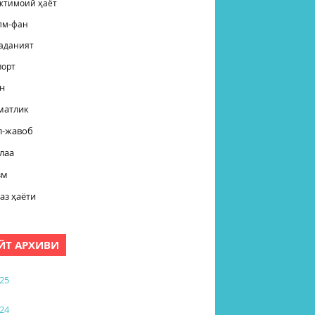
жтимоий ҳаёт
лм-фан
аданият
порт
н
матлик
л-жавоб
лаа
зм
аз ҳаёти
ЙТ АРХИВИ
25
24