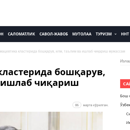
ОН
САЛОМАТЛИК
САВОЛ-ЖАВОБ
МУТОЛАА
ТУРИЗМ
ННТ
мацевтика кластерида бошқарув, илм, таълим ва ишлаб чиқариш мужассам
Изла
кластерида бошқарув,
а ишлаб чиқариш
СА
Бош 
Ўзбе
86
марта кўрилган.
С
И