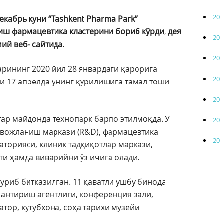
20
кабрь куни “Tashkent Pharma Park”
ш фармацевтика кластерини бориб кўрди, дея
20
мий веб- сайтида.
20
рининг 2020 йил 28 январдаги қарорига
20
ли 17 апрелда унинг қурилишига тамал тоши
20
тар майдонда технопарк барпо этилмоқда. У
20
ивожланиш маркази (R&D), фармацевтика
20
аторияси, клиник тадқиқотлар маркази,
ти ҳамда виварийни ўз ичига олади.
уриб битказилган. 11 қаватли ушбу бинода
антириш агентлиги, конференция зали,
атор, кутубхона, соҳа тарихи музейи