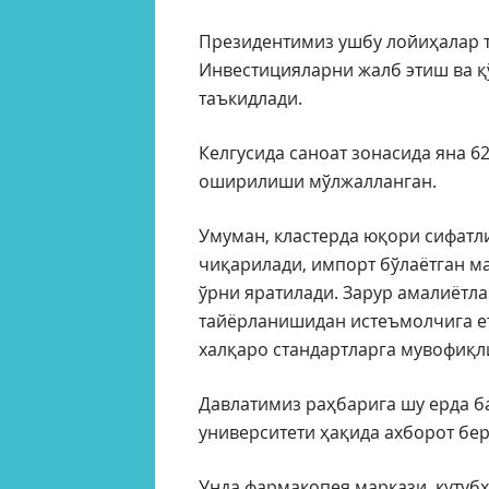
Президентимиз ушбу лойиҳалар 
Инвестицияларни жалб этиш ва қ
таъкидлади.
Келгусида саноат зонасида яна 6
оширилиши мўлжалланган.
Умуман, кластерда юқори сифат
чиқарилади, импорт бўлаётган м
ўрни яратилади. Зарур амалиётла
тайёрланишидан истеъмолчига е
халқаро стандартларга мувофиқл
Давлатимиз раҳбарига шу ерда б
университети ҳақида ахборот бе
Унда фармакопея маркази, кутубх