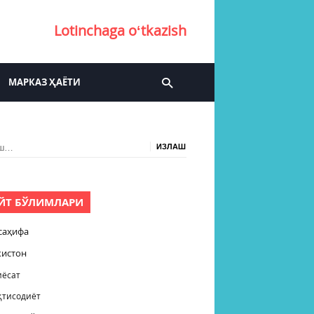
Lotinchaga oʻtkazish
МАРКАЗ ҲАЁТИ
ш:
ЙТ БЎЛИМЛАРИ
саҳифа
кистон
иёсат
қтисодиёт