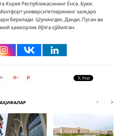
га Корея Республикасининг Ёнсе, Буюк
Монтфорт университетларининг халқаро
ари берилади. Шунингдек, Данди, Пусан ва
мий ҳамкорлик йўлга қўйилган.
er
САҲИФАЛАР