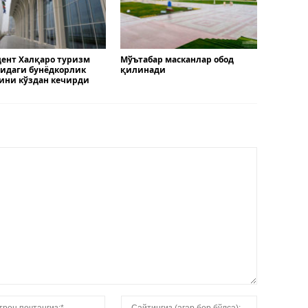
ент Халқаро туризм
Мўътабар масканлар обод
идаги бунёдкорлик
қилинади
ини кўздан кечирди