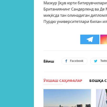
Мазкур ўқув юрти битирувчилари
Британиянинг Сандерленд ва Де 
миқёсда тан олинадиган дипломл
Пурдю университетлари билан ил
Ёйиш
Facebook
Twitt
ЎХШАШ САҲИФАЛАР
БОШҚА 