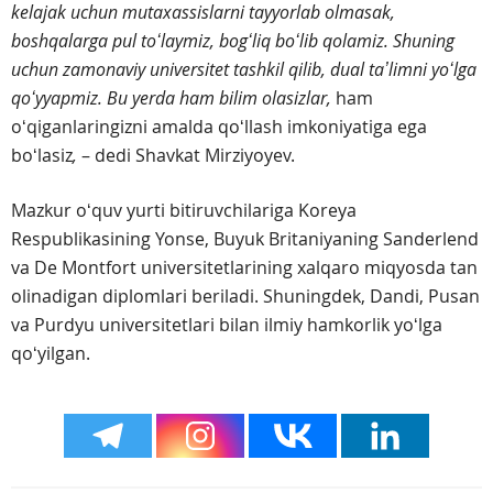
kelajak uchun mutaxassislarni tayyorlab olmasak,
boshqalarga pul toʻlaymiz, bogʻliq boʻlib qolamiz. Shuning
uchun zamonaviy universitet tashkil qilib, dual taʼlimni yoʻlga
qoʻyyapmiz. Bu yerda ham bilim olasizlar,
ham
oʻqiganlaringizni amalda qoʻllash imkoniyatiga ega
boʻlasiz
,
– dedi Shavkat Mirziyoyev.
Mazkur oʻquv yurti bitiruvchilariga Koreya
Respublikasining Yonse, Buyuk Britaniyaning Sanderlend
va De Montfort universitetlarining xalqaro miqyosda tan
olinadigan diplomlari beriladi. Shuningdek, Dandi, Pusan
va Purdyu universitetlari bilan ilmiy hamkorlik yoʻlga
qoʻyilgan.