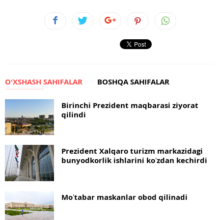
OʻXSHASH SAHIFALAR
BOSHQA SAHIFALAR
Birinchi Prezident maqbarasi ziyorat
qilindi
Prezident Xalqaro turizm markazidagi
bunyodkorlik ishlarini koʻzdan kechirdi
Moʻtabar maskanlar obod qilinadi