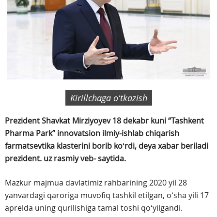
Kirillchaga oʻtkazish
Prezident Shavkat Mirziyoyev 18 dekabr kuni “Tashkent
Pharma Park” innovatsion ilmiy-ishlab chiqarish
farmatsevtika klasterini borib koʻrdi, deya xabar beriladi
prezident. uz rasmiy veb- saytida.
Mazkur majmua davlatimiz rahbarining 2020 yil 28
yanvardagi qaroriga muvofiq tashkil etilgan, oʻsha yili 17
aprelda uning qurilishiga tamal toshi qoʻyilgandi.