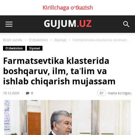
Kirillchaga oʻtkazish
Bosh sahifa
Oʻzbekiston
Siyosat
Farmatsevtika klasterida boshqaruv, ilm, taʼlim va ishlab chiqarish mujassam
Oʻzbekiston
Siyosat
Farmatsevtika klasterida
boshqaruv, ilm, taʼlim va
ishlab chiqarish mujassam
19.12.2024
0
87
marta koʻrilgan.