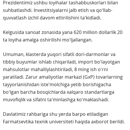
Prezidentimiz ushbu loyihalar tashabbuskorlari bilan
suhbatlashdi. Investitsiyalarni jalb etish va qoʻllab-
quvvatlash izchil davom ettirilishini taʼkidladi.
Kelgusida sanoat zonasida yana 620 million dollarlik 20
ta loyiha amalga oshirilishi moʻljallangan.
Umuman, klasterda yuqori sifatli dori-darmonlar va
tibbiy buyumlar ishlab chiqariladi, import boʻlayotgan
mahsulotlar mahalliylashtiriladi, 8 ming ish oʻrni
yaratiladi. Zarur amaliyotlar markazi (GxP) tovarlarning
tayyorlanishidan isteʼmolchiga yetib borishigacha
boʻlgan barcha bosqichlarda xalqaro standartlarga
muvofiqlik va sifatni taʼminlashga koʻmaklashadi.
Davlatimiz rahbariga shu yerda barpo etiladigan
Farmatsevtika texnik universiteti haqida axborot berildi.