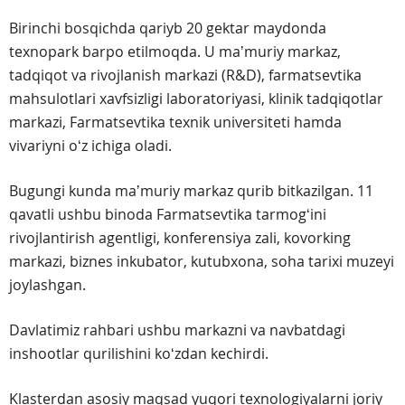
Birinchi bosqichda qariyb 20 gektar maydonda
texnopark barpo etilmoqda. U maʼmuriy markaz,
tadqiqot va rivojlanish markazi (R&D), farmatsevtika
mahsulotlari xavfsizligi laboratoriyasi, klinik tadqiqotlar
markazi, Farmatsevtika texnik universiteti hamda
vivariyni oʻz ichiga oladi.
Bugungi kunda maʼmuriy markaz qurib bitkazilgan. 11
qavatli ushbu binoda Farmatsevtika tarmogʻini
rivojlantirish agentligi, konferensiya zali, kovorking
markazi, biznes inkubator, kutubxona, soha tarixi muzeyi
joylashgan.
Davlatimiz rahbari ushbu markazni va navbatdagi
inshootlar qurilishini koʻzdan kechirdi.
Klasterdan asosiy maqsad yuqori texnologiyalarni joriy