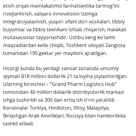
etish orqali mamlakatimiz farmatsevtika tarmogʻini
rivojlantirish, xalqaro innovatsion tizimga
integratsiyalashish, yuqori sifatli dori vositalari, tibbiy
buyumlar va tibbiy texnikani ishlab chiqarish, malakali
mutaxassislar tayyorlashdir. Ushbu keng koʻlamli
maqsadlardan kelib chiqib, Toshkent viloyati Zangiota
tumanidan 190 gektar yer maydoni ajratilgan.
Hozirgi kunda bu yerdagi sanoat zonasida umumiy
qiymati 818 million dollarlik 21 ta loyiha joylashtirilgan.
Ularning birinchisi – “Grand Pharm Logistics Hub”
tomonidan 40 million dollarlik distribyutorlik markazi
ishga tushirildi va 300 dan ortiq ish oʻrni yaratildi.
Korxonalar Turkiya, Hindiston, Xitoy, Malayziya,
Birlashgan Arab Amirliklari, Rossiya bilan hamkorlikda
tashkil etiladi.