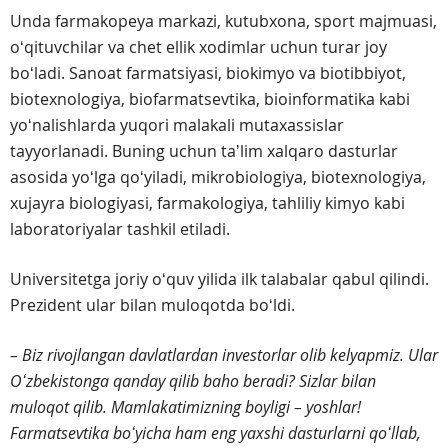
Unda farmakopeya markazi, kutubxona, sport majmuasi,
oʻqituvchilar va chet ellik xodimlar uchun turar joy
boʻladi. Sanoat farmatsiyasi, biokimyo va biotibbiyot,
biotexnologiya, biofarmatsevtika, bioinformatika kabi
yoʻnalishlarda yuqori malakali mutaxassislar
tayyorlanadi. Buning uchun taʼlim xalqaro dasturlar
asosida yoʻlga qoʻyiladi, mikrobiologiya, biotexnologiya,
xujayra biologiyasi, farmakologiya, tahliliy kimyo kabi
laboratoriyalar tashkil etiladi.
Universitetga joriy oʻquv yilida ilk talabalar qabul qilindi.
Prezident ular bilan muloqotda boʻldi.
– Biz rivojlangan davlatlardan investorlar olib kelyapmiz. Ular
Oʻzbekistonga qanday qilib baho beradi? Sizlar bilan
muloqot qilib. Mamlakatimizning boyligi – yoshlar!
Farmatsevtika boʻyicha ham eng yaxshi dasturlarni qoʻllab,