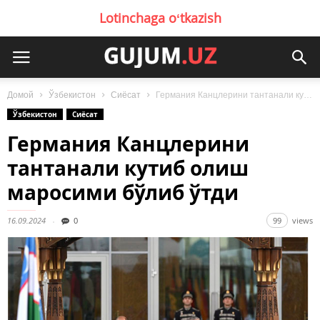
Lotinchaga oʻtkazish
Домой
Ўзбекистон
Сиёсат
Германия Канцлерини тантанали кутиб олиш маросими бўлиб ўтди
Ўзбекистон
Сиёсат
Германия Канцлерини
тантанали кутиб олиш
маросими бўлиб ўтди
16.09.2024
0
99
views