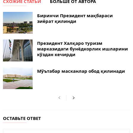
СХОЖИЕ СТАТЬИ
БОЛЬШЕ ОТ АВТОРА
Биринчи Президент мақбараси
зиёрат қилинди
Президент Халқаро туризм
марказидаги бунёдкорлик ишларини
кўздан кечирди
Мўътабар масканлар обод қилинади
ОСТАВЬТЕ ОТВЕТ