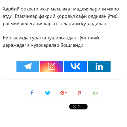
Ҳарбий оркестр икки мамлакат мадҳияларини ижро
этди. Етакчилар фахрий қоровул сафи олдидан ўтиб,
расмий делегациялар аъзоларини қутладилар.
Биргаликда суратга тушилгандан сўнг олий
даражадаги музокаралар бошланди.