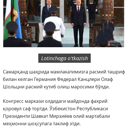
Lotinchaga oʻtkazish
Самарқанд шаҳрида мамлакатимизга расмий ташриф
билан келган Германия Федерал Канцлери Олаф
Шольцни расмий кутиб олиш маросими бўлди.
Конгресс маркази олдидаги майдонда фахрий
қоровул саф тортди. Ўзбекистон Республикаси
Президенти Шавкат Мирзиёев олий мартабали
меҳмонни шоҳсупага таклиф этди.