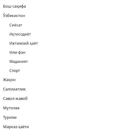
Бош саҳифа
Ўзбекистон
Сиёсат
Иқтисодиёт
Ижтимоий ҳаёт
Илм-фан
Маданият
Спорт
Жаҳон
Саломатлик
Савол-жавоб
Мутолаа
Туризм
Марказ ҳаёти