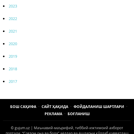
2023
2022
2021
2020
2019
2018
2017
БОШ САҲИФА
САЙТ ҲАҚИДА
ФОЙДАЛАНИШ ШАРТЛАРИ
РЕКЛАМА
БОҒЛАНИШ
© gujum.uz | Маънавий-маърифий, тиббий-ижтимоий ахборот
портали. “Соғлом она ва бола” аёллар ва ёшларни қўллаб қувватлаш