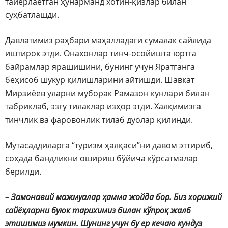
тайёрлаётган ҳунарманд хотин-қизлар билан
суҳбатлашди.
Давлатимиз раҳбари маҳалладаги сумалак сайлида
иштирок этди. Онахонлар тинч-осойишта юртга
байрамлар ярашишини, бунинг учун Яратганга
беҳисоб шукур қилишларини айтишди. Шавкат
Мирзиёев уларни муборак Рамазон кунлари билан
табриклаб, эзгу тилаклар изҳор этди. Халқимизга
тинчлик ва фаровонлик тилаб дуолар қилинди.
Мутасаддиларга “туризм ҳалқаси”ни давом эттириб,
соҳада бандликни ошириш бўйича кўрсатмалар
берилди.
–
Замонавий мажмуалар ҳамма жойда бор. Биз хорижий
сайёҳларни буюк тарихимиз билан кўпроқ жалб
этишимиз мумкин. Шунинг учун бу ер кечаю кундуз