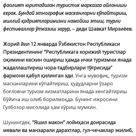
фаолият юритадиган туристик марказга айланиши
керак. Бундай этнографик масканларни кўпайтириш,
миллий қадриятларимизни намойиш этиш, турли
фестиваллар ўтказиш зарур,
– деди Шавкат Мирзиёев.
Жорий йил 12 январда Ўзбекистон Республикаси
Президентининг “Республикага хорижий туристлар
оқимини кескин ошириш ҳамда ички туризмни янада
жадаллаштириш чора-тадбирлари тўғрисида”
фармони қабул қилинган эди
. Унга мувофиқ, туризм
масканларини кўпайтириш, ҳудудларни ўзаро
боғловчи туризм хизматларини янада кенгайтириш
бўйича иш олиб борилмоқда. Бунинг ижросини
Гулбозор мисолида ҳам кўриш мумкин.
Шунингдек,
“Яшил макон” лойиҳаси доирасида
мевали ва манзарали дарахтлар, гул-чечаклар экилиб,