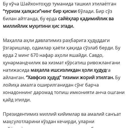
Бу кўча Шайхонтоҳур туманида ташкил этилаётган
“туризм ҳалқаси”нинг бир қисми
бўлади. Бир сўз
билан айтганда, бу ерда
сайёҳлар қадимийлик ва
миллийлик муҳитини ҳис этади.
Маҳалла аҳли давлатимиз раҳбарига ҳудуддаги
ўзгаришлар, одамлар ҳаёти ҳақида сўзлаб берди. Бу
ерда 2 минг 670 нафар аҳоли яшайди. Савдо,
ҳунармандчилик ва хизмат кўрсатиш ривожлангани
натижасида
маҳалла ишсизликдан ҳоли ҳудуд
га
айланган.
“Хавфсиз ҳудуд” тизими жорий этилган.
Бу
лойиҳа амалга оширилганидан сўнг барча
хонадоннинг даромад топиш имконияти анча ошгани
қайд этилди.
Президентимиз миллий кийимлар ва амалий санъат
маҳсулотларини кўздан кечирди, уларни