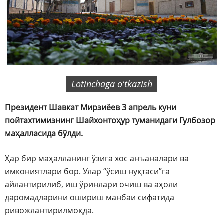
Lotinchaga oʻtkazish
Президент Шавкат Мирзиёев 3 апрель куни
пойтахтимизнинг Шайхонтоҳур туманидаги Гулбозор
маҳалласида бўлди.
Ҳар бир маҳалланинг ўзига хос анъаналари ва
имкониятлари бор. Улар “ўсиш нуқтаси”га
айлантирилиб, иш ўринлари очиш ва аҳоли
даромадларини ошириш манбаи сифатида
ривожлантирилмоқда.