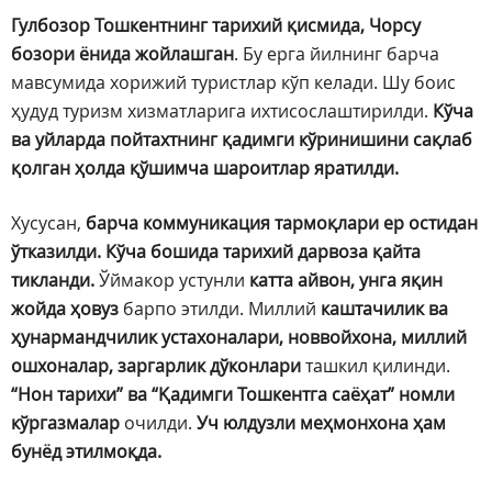
Гулбозор Тошкентнинг тарихий қисмида, Чорсу
бозори ёнида жойлашган
. Бу ерга йилнинг барча
мавсумида хорижий туристлар кўп келади. Шу боис
ҳудуд туризм хизматларига ихтисослаштирилди.
Кўча
ва уйларда пойтахтнинг қадимги кўринишини сақлаб
қолган ҳолда қўшимча шароитлар яратилди.
Хусусан,
барча коммуникация тармоқлари ер остидан
ўтказилди. Кўча бошида тарихий дарвоза қайта
тикланди.
Ўймакор устунли
катта айвон, унга яқин
жойда ҳовуз
барпо этилди. Миллий
каштачилик ва
ҳунармандчилик устахоналари, новвойхона, миллий
ошхоналар, заргарлик дўконлари
ташкил қилинди.
“Нон тарихи” ва “Қадимги Тошкентга саёҳат” номли
кўргазмалар
очилди.
Уч юлдузли меҳмонхона ҳам
бунёд этилмоқда.