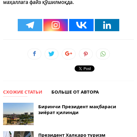
маҳаллага файз қўшилмоқда.
СХОЖИЕ СТАТЬИ
БОЛЬШЕ ОТ АВТОРА
Биринчи Президент мақбараси
зиёрат қилинди
Президент Халқаро туризм