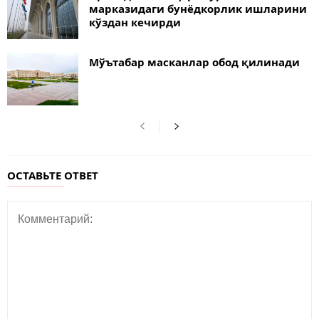
марказидаги бунёдкорлик ишларини
кўздан кечирди
Мўътабар масканлар обод қилинади
ОСТАВЬТЕ ОТВЕТ