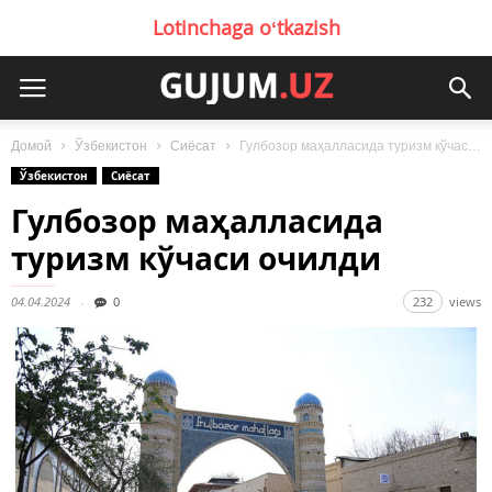
Lotinchaga oʻtkazish
Домой
Ўзбекистон
Сиёсат
Гулбозор маҳалласида туризм кўчаси очилди
Ўзбекистон
Сиёсат
Гулбозор маҳалласида
туризм кўчаси очилди
04.04.2024
0
232
views