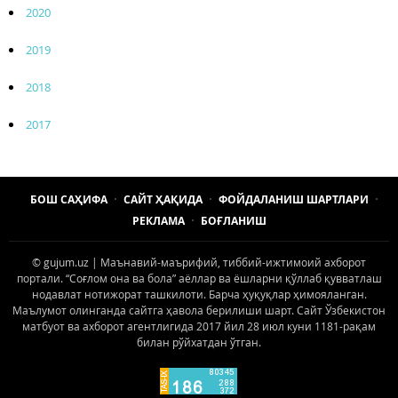
2020
2019
2018
2017
БОШ САҲИФА
САЙТ ҲАҚИДА
ФОЙДАЛАНИШ ШАРТЛАРИ
РЕКЛАМА
БОҒЛАНИШ
© gujum.uz | Маънавий-маърифий, тиббий-ижтимоий ахборот
портали. “Соғлом она ва бола” аёллар ва ёшларни қўллаб қувватлаш
нодавлат нотижорат ташкилоти. Барча ҳуқуқлар ҳимояланган.
Маълумот олинганда сайтга ҳавола берилиши шарт. Сайт Ўзбекистон
матбуот ва ахборот агентлигида 2017 йил 28 июл куни 1181-рақам
билан рўйхатдан ўтган.