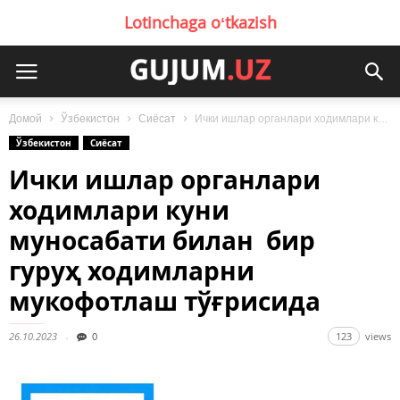
Lotinchaga oʻtkazish
Домой
Ўзбекистон
Сиёсат
Ички ишлар органлари ходимлари куни муносабати билан бир гуруҳ ходимларни мукофотлаш тўғрисида
Ўзбекистон
Сиёсат
Ички ишлар органлари
ходимлари куни
муносабати билан бир
гуруҳ ходимларни
мукофотлаш тўғрисида
26.10.2023
0
123
views