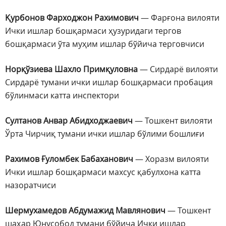
Қурбонов Фарходжон Рахимович
— Фарғона вилояти
Ички ишлар бошқармаси ҳузуридаги тергов
бошқармаси ўта муҳим ишлар бўйича терговчиси
Норқўзиева Шахло Примқуловна
— Сирдарё вилояти
Сирдарё тумани ички ишлар бошқармаси пробация
бўлинмаси катта инспектори
Султанов Анвар Абидходжаевич
— Тошкент вилояти
Ўрта Чирчиқ тумани ички ишлар бўлими бошлиғи
Рахимов Ғуломбек Бабаханович
— Хоразм вилояти
Ички ишлар бошқармаси махсус қабулхона катта
назоратчиси
Шермухамедов Абдумажид Мавлянович
— Тошкент
шаҳар Юнусобод тумани бўйича Ички ишлар