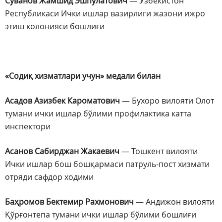
Суванов Жамшид Эшпулатович
— Ўзбекистон
Республикаси Ички ишлар вазирлиги жазони ижро
этиш колонияси бошлиғи
«Содиқ хизматлари учун» медали билан
Асадов Азизбек Кароматович
— Бухоро вилояти Олот
тумани ички ишлар бўлими профилактика катта
инспектори
Асанов Сабирджан Жакаевич
— Тошкент вилояти
Ички ишлар бош бошқармаси патруль-пост хизмати
отряди сафдор ходими
Баҳромов Бектемир Рахмонович
— Андижон вилояти
Қўрғонтепа тумани ички ишлар бўлими бошлиғи