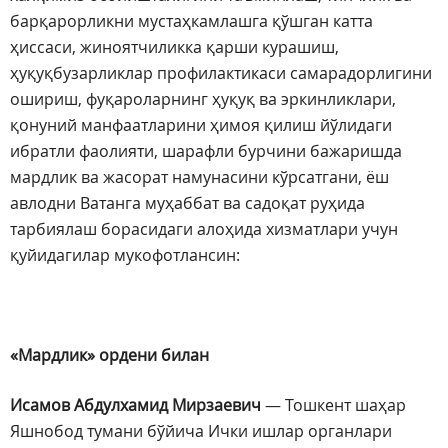
барқарорликни мустаҳкамлашга қўшган катта
ҳиссаси, жиноятчиликка қарши курашиш,
ҳуқуқбузарликлар профилактикаси самарадорлигини
ошириш, фуқароларнинг ҳуқуқ ва эркинликлари,
қонуний манфаатларини ҳимоя қилиш йўлидаги
ибратли фаолияти, шарафли бурчини бажаришда
мардлик ва жасорат намунасини кўрсатгани, ёш
авлодни Ватанга муҳаббат ва садоқат руҳида
тарбиялаш борасидаги алоҳида хизматлари учун
қуйидагилар мукофотлансин:
«Мардлик» ордени билан
Исамов Абдулхамид Мирзаевич
— Тошкент шаҳар
Яшнобод тумани бўйича Ички ишлар органлари