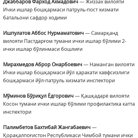
Джаббаров Фарход Ахмадович
— Жиззах вилояти
Ички ишлар бошқармаси патруль-пост хизмати
батальони сафдор ходими
Ишпулатов Аббос Нурмаматович
— Самарқанд
вилояти Пастдарғом тумани ички ишлар бўлими 2-
ички ишлар бўлинмаси бошлиғи
Мирахмедов Аброр Онарбоевич
— Наманган вилояти
Ички ишлар бошқармаси йўл ҳаракати хавфсизлиги
бошқармаси йўл-патруль хизмати инспектори
Мўминов Бўриқул Ёдгорович
— Қашқадарё вилояти
Косон тумани ички ишлар бўлими профилактика катта
инспектори
Палимбетов Бахтибай Жангабаевич
—
Қорақалпоғистон Республикаси Чимбой тумани ички