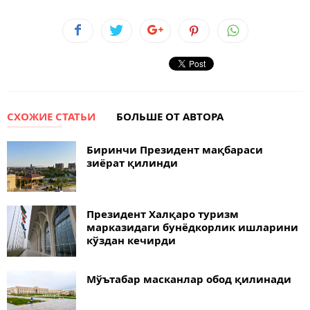
СХОЖИЕ СТАТЬИ
БОЛЬШЕ ОТ АВТОРА
Биринчи Президент мақбараси
зиёрат қилинди
Президент Халқаро туризм
марказидаги бунёдкорлик ишларини
кўздан кечирди
Мўътабар масканлар обод қилинади