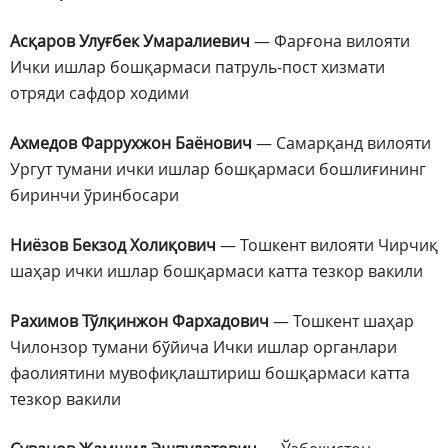
Асқаров Улуғбек Умаралиевич
— Фарғона вилояти
Ички ишлар бошқармаси патруль-пост хизмати
отряди сафдор ходими
Ахмедов Фаррухжон Баёнович
— Самарқанд вилояти
Ургут тумани ички ишлар бошқармаси бошлиғининг
биринчи ўринбосари
Ниёзов Бекзод Холиқович
— Тошкент вилояти Чирчиқ
шаҳар ички ишлар бошқармаси катта тезкор вакили
Рахимов Тўлқинжон Фархадович
— Тошкент шаҳар
Чилонзор тумани бўйича Ички ишлар органлари
фаолиятини мувофиқлаштириш бошқармаси катта
тезкор вакили