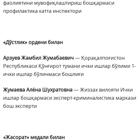
фаолиятини мувофиқлаштириш бошқармаси
профилактика катта инспектори
«Дўстлик» ордени билан
Арзуев Жамбил Жумабаевич
— Қорақалпоғистон
Республикаси Қўнғирот тумани ички ишлар бўлими 1-
ички ишлар бўлинмаси бошлиғи
Жумаева Алёна Шухратовна
— Жиззах вилояти Ички
ишлар бошқармаси эксперт-криминалистика маркази
бош эксперти
«Жасорат» медали билан