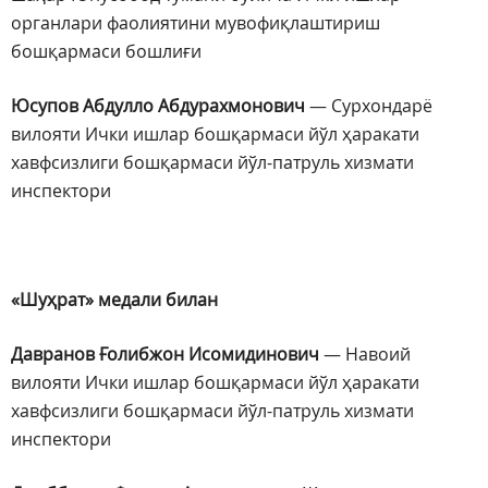
органлари фаолиятини мувофиқлаштириш
бошқармаси бошлиғи
Юсупов Абдулло Абдурахмонович
— Сурхондарё
вилояти Ички ишлар бошқармаси йўл ҳаракати
хавфсизлиги бошқармаси йўл-патруль хизмати
инспектори
«Шуҳрат» медали билан
Давранов Ғолибжон Исомидинович
— Навоий
вилояти Ички ишлар бошқармаси йўл ҳаракати
хавфсизлиги бошқармаси йўл-патруль хизмати
инспектори