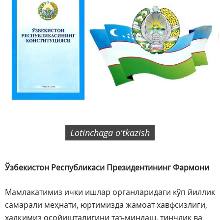
Lotinchaga oʻtkazish
Ўзбекистон Республикаси Президентининг Фармони
Мамлакатимиз ички ишлар органларидаги кўп йиллик
самарали меҳнати, юртимизда жамоат хавфсизлиги,
халқимиз осойишталигини таъминлаш, тинчлик ва