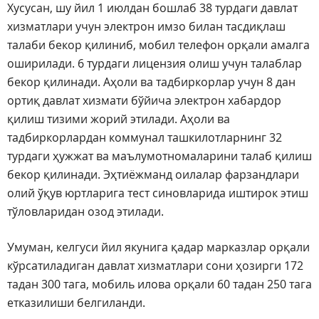
Хусусан, шу йил 1 июлдан бошлаб 38 турдаги давлат
хизматлари учун электрон имзо билан тасдиқлаш
талаби бекор қилиниб, мобил телефон орқали амалга
оширилади. 6 турдаги лицензия олиш учун талаблар
бекор қилинади. Аҳоли ва тадбиркорлар учун 8 дан
ортиқ давлат хизмати бўйича электрон хабардор
қилиш тизими жорий этилади. Аҳоли ва
тадбиркорлардан коммунал ташкилотларнинг 32
турдаги ҳужжат ва маълумотномаларини талаб қилиш
бекор қилинади. Эҳтиёжманд оилалар фарзандлари
олий ўқув юртларига тест синовларида иштирок этиш
тўловларидан озод этилади.
Умуман, келгуси йил якунига қадар марказлар орқали
кўрсатиладиган давлат хизматлари сони ҳозирги 172
тадан 300 тага, мобиль илова орқали 60 тадан 250 тага
етказилиши белгиланди.