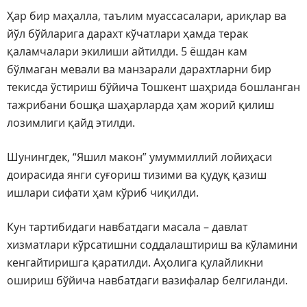
Ҳар бир маҳалла, таълим муассасалари, ариқлар ва
йўл бўйларига дарахт кўчатлари ҳамда терак
қаламчалари экилиши айтилди. 5 ёшдан кам
бўлмаган мевали ва манзарали дарахтларни бир
текисда ўстириш бўйича Тошкент шаҳрида бошланган
тажрибани бошқа шаҳарларда ҳам жорий қилиш
лозимлиги қайд этилди.
Шунингдек, “Яшил макон” умуммиллий лойиҳаси
доирасида янги суғориш тизими ва қудуқ қазиш
ишлари сифати ҳам кўриб чиқилди.
Кун тартибидаги навбатдаги масала – давлат
хизматлари кўрсатишни соддалаштириш ва кўламини
кенгайтиришга қаратилди. Аҳолига қулайликни
ошириш бўйича навбатдаги вазифалар белгиланди.