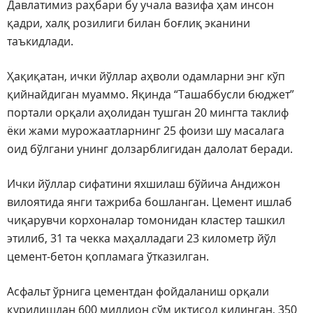
Давлатимиз раҳбари бу учала вазифа ҳам инсон
қадри, халқ розилиги билан боғлиқ эканини
таъкидлади.
Ҳақиқатан, ички йўллар аҳволи одамларни энг кўп
қийнайдиган муаммо. Яқинда “Ташаббусли бюджет”
портали орқали аҳолидан тушган 20 мингта таклиф
ёки жами мурожаатларнинг 25 фоизи шу масалага
оид бўлгани унинг долзарблигидан далолат беради.
Ички йўллар сифатини яхшилаш бўйича Андижон
вилоятида янги тажриба бошланган. Цемент ишлаб
чиқарувчи корхоналар томонидан кластер ташкил
этилиб, 31 та чекка маҳалладаги 23 километр йўл
цемент-бетон қопламага ўтказилган.
Асфальт ўрнига цементдан фойдаланиш орқали
қурилишдан 600 миллион сўм иқтисод қилинган, 350