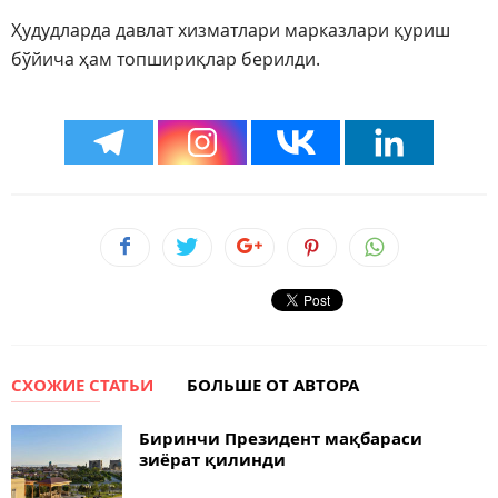
Ҳудудларда давлат хизматлари марказлари қуриш
бўйича ҳам топшириқлар берилди.
СХОЖИЕ СТАТЬИ
БОЛЬШЕ ОТ АВТОРА
Биринчи Президент мақбараси
зиёрат қилинди