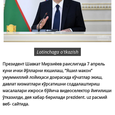
Lotinchaga oʻtkazish
Президент Шавкат Мирзиёев раислигида 7 апрель
куни ички йўлларни яхшилаш, “Яшил макон”
умуммиллий лойиҳаси доирасида кўчатлар экиш,
давлат хизматлари кўрсатишни соддалаштириш
масалалари ижроси бўйича видеоселектор йиғилиши
ўтказилди, дея хабар берилади prezident. uz расмий
веб- сайтида.