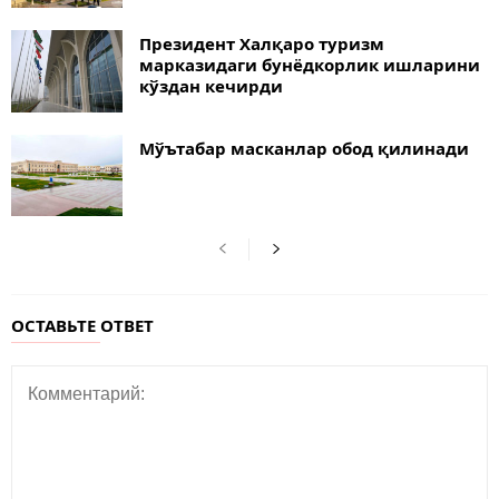
Президент Халқаро туризм
марказидаги бунёдкорлик ишларини
кўздан кечирди
Мўътабар масканлар обод қилинади
ОСТАВЬТЕ ОТВЕТ