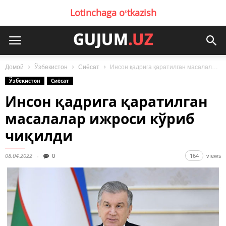
Lotinchaga oʻtkazish
Домой
Ўзбекистон
Сиёсат
Инсон қадрига қаратилган масалалар ижроси кўриб чиқилди
Ўзбекистон
Сиёсат
Инсон қадрига қаратилган
масалалар ижроси кўриб
чиқилди
08.04.2022
0
164
views