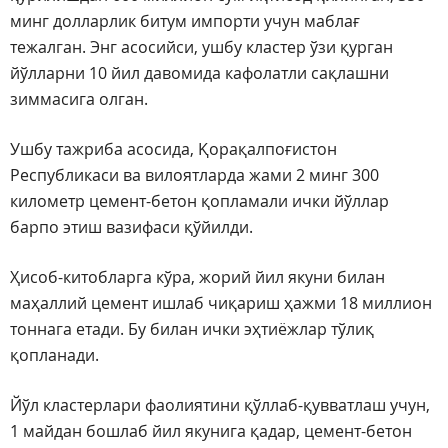
минг долларлик битум импорти учун маблағ
тежалган. Энг асосийси, ушбу кластер ўзи қурган
йўлларни 10 йил давомида кафолатли сақлашни
зиммасига олган.
Ушбу тажриба асосида, Қорақалпоғистон
Республикаси ва вилоятларда жами 2 минг 300
километр цемент-бетон қопламали ички йўллар
барпо этиш вазифаси қўйилди.
Ҳисоб-китобларга кўра, жорий йил якуни билан
маҳаллий цемент ишлаб чиқариш ҳажми 18 миллион
тоннага етади. Бу билан ички эҳтиёжлар тўлиқ
қопланади.
Йўл кластерлари фаолиятини қўллаб-қувватлаш учун,
1 майдан бошлаб йил якунига қадар, цемент-бетон