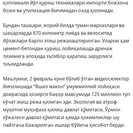
қопламали йўл қуриш техникалари импорти божхона
божи ва утилизация йиғимидан озод қилинади.
Бундан ташқари, жорий йилда туман марказлари ва
шаҳарларда 670 километр пиёда ва велосипед
йўлаклари барпо этиш режалаштирилган. Уларни ҳам
цемент-бетондан қуриш, лойиҳалашда дренаж
тизимига алоҳида эътибор қаратиш зарурлиги
таъкидланди.
Маълумки, 2 февраль куни бўлиб ўтган видеоселектор
йиғилишида “Яшил макон” умуммиллий лойиҳаси
доирасида ҳозирги баҳор мавсумида 125 миллион туп
кўчат экиш режа қилиган эди. Экология ва атроф-
муҳитни муҳофаза қилиш давлат қўмитаси, Ўрмон
хўжалиги давлат қўмитаси ҳамда ҳокимликлар шу
пайтгача бажарилган ишлар бўйича ҳисобот берди.