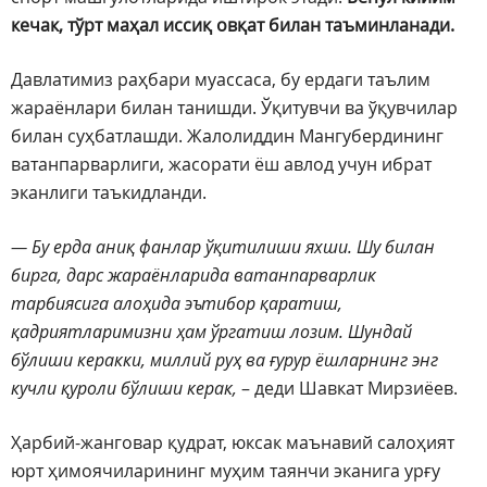
кечак, тўрт маҳал иссиқ овқат билан таъминланади.
Давлатимиз раҳбари муассаса, бу ердаги таълим
жараёнлари билан танишди. Ўқитувчи ва ўқувчилар
билан суҳбатлашди. Жалолиддин Мангубердининг
ватанпарварлиги, жасорати ёш авлод учун ибрат
эканлиги таъкидланди.
— Бу ерда аниқ фанлар ўқитилиши яхши. Шу билан
бирга, дарс жараёнларида ватанпарварлик
тарбиясига алоҳида эътибор қаратиш,
қадриятларимизни ҳам ўргатиш лозим. Шундай
бўлиши керакки, миллий руҳ ва ғурур ёшларнинг энг
кучли қуроли бўлиши керак,
– деди Шавкат Мирзиёев.
Ҳарбий-жанговар қудрат, юксак маънавий салоҳият
юрт ҳимоячиларининг муҳим таянчи эканига урғу