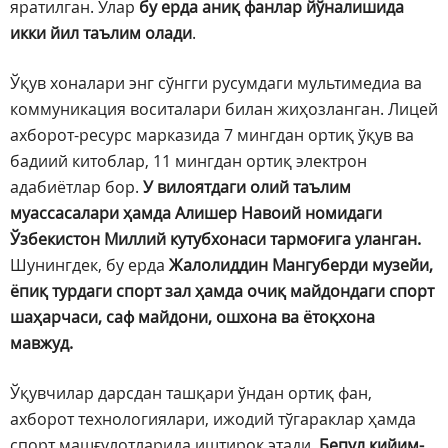
яратилган. Улар
бу ерда аниқ фанлар йўналишида
икки йил таълим олади
.
Ўқув хоналари энг сўнгги русумдаги мультимедиа ва
коммуникация воситалари билан жиҳозланган. Лицей
ахборот-ресурс марказида 7 мингдан ортиқ ўқув ва
бадиий китоблар, 11 мингдан ортиқ электрон
адабиётлар бор.
У вилоятдаги олий таълим
муассасалари ҳамда Алишер Навоий номидаги
Ўзбекистон Миллий кутубхонаси тармоғига уланган.
Шунингдек, бу ерда
Жалолиддин Мангуберди музейи,
ёпиқ турдаги спорт зал ҳамда очиқ майдондаги спорт
шаҳарчаси, саф майдони, ошхона ва ётоқхона
мавжуд.
Ўқувчилар дарсдан ташқари ўндан ортиқ фан,
ахборот технологиялари, ижодий тўгараклар ҳамда
спорт машғулотларида иштирок этади.
Бепул кийим-