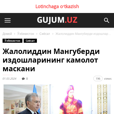
Lotinchaga oʻtkazish
Домой
Ўзбекистон
Сиёсат
Жалолиддин Мангуберди издошларининг камолот маскани
Ўзбекистон
Сиёсат
Жалолиддин Мангуберди
издошларининг камолот
маскани
01.03.2024
0
196
views