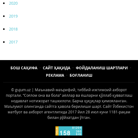
2020
2019
2018
2017
БОШ САҲИФА
САЙТ ҲАҚИДА
ФОЙДАЛАНИШ ШАРТЛАРИ
РЕКЛАМА
БОҒЛАНИШ
© gujum.uz | Маънавий-маърифий, тиббий-ижтимоий ахборот
портали. “Соғлом она ва бола” аёллар ва ёшларни қўллаб қувватлаш
нодавлат нотижорат ташкилоти. Барча ҳуқуқлар ҳимояланган.
Маълумот олинганда сайтга ҳавола берилиши шарт. Сайт Ўзбекистон
матбуот ва ахборот агентлигида 2017 йил 28 июл куни 1181-рақам
билан рўйхатдан ўтган.