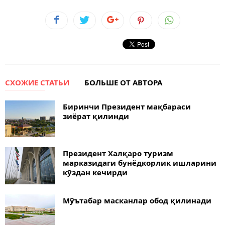
СХОЖИЕ СТАТЬИ
БОЛЬШЕ ОТ АВТОРА
Биринчи Президент мақбараси
зиёрат қилинди
Президент Халқаро туризм
марказидаги бунёдкорлик ишларини
кўздан кечирди
Мўътабар масканлар обод қилинади