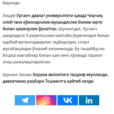
берилди.
Лицей
Урганч давлат университети ҳамда Чирчиқ
олий танк қўмондонлик-муҳандислик билим юрти
билан ҳамкорлик ўрнатган
. Шунингдек, Урганч
шаҳридаги 3-умумтаълим мактаби ўқувчилари билан
ҳарбий-ватанпарварлик тадбирлари, спорт
мусобақалари ўтказиб келинмоқда. Бу ташаббусни
бошқа мактаблар билан ҳам кенг кўламда ташкил
этиш режалаштирилган.
Шунинг билан
Хоразм вилоятига ташриф якунланди,
давлатимиз раҳбари Тошкентга қайтиб келди.