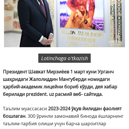
Lotinchaga oʻtkazish
Президент Шавкат Мирзиёев 1 март куни Урганч
шаҳридаги Жалолиддин Мангуберди номидаги
ҳарбий-академик лицейни бориб кўрди, дея хабар
берилади prezident. uz расмий веб- сайтида.
Таълим муассасаси
2023-2024 ўқув йилидан фаолият
бошлаган
. 300 ўринли замонавий бинода ёшларнинг
таълим-тарбия олиши учун барча шароитлар