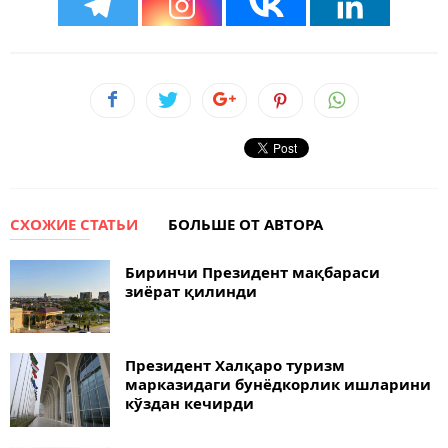
СХОЖИЕ СТАТЬИ
БОЛЬШЕ ОТ АВТОРА
Биринчи Президент мақбараси
зиёрат қилинди
Президент Халқаро туризм
марказидаги бунёдкорлик ишларини
кўздан кечирди