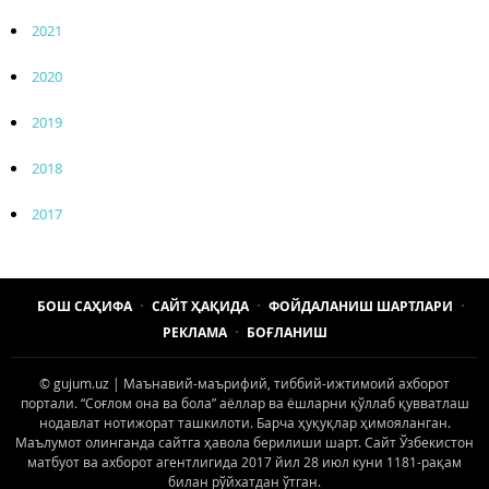
2021
2020
2019
2018
2017
БОШ САҲИФА
САЙТ ҲАҚИДА
ФОЙДАЛАНИШ ШАРТЛАРИ
РЕКЛАМА
БОҒЛАНИШ
© gujum.uz | Маънавий-маърифий, тиббий-ижтимоий ахборот
портали. “Соғлом она ва бола” аёллар ва ёшларни қўллаб қувватлаш
нодавлат нотижорат ташкилоти. Барча ҳуқуқлар ҳимояланган.
Маълумот олинганда сайтга ҳавола берилиши шарт. Сайт Ўзбекистон
матбуот ва ахборот агентлигида 2017 йил 28 июл куни 1181-рақам
билан рўйхатдан ўтган.