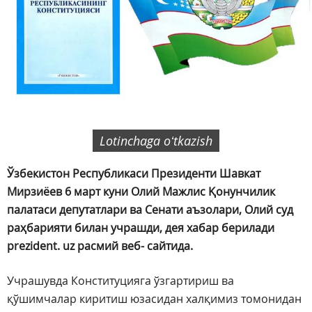
Lotinchaga oʻtkazish
Ўзбекистон Республикаси Президенти Шавкат
Мирзиёев 6 март куни Олий Мажлис Қонунчилик
палатаси депутатлари ва Сенати аъзолари, Олий суд
раҳбарияти билан учрашди, дея хабар берилади
prezident. uz расмий веб- сайтида.
Учрашувда Конституцияга ўзгартириш ва
қўшимчалар киритиш юзасидан халқимиз томонидан