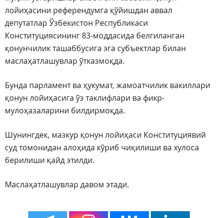
лойиҳасини референдумга қўйишдан аввал
депутатлар Ўзбекистон Республикаси
Конституциясининг 83-моддасида белгиланган
қонунчилик ташаббусига эга субъектлар билан
маслаҳатлашувлар ўтказмоқда.
Бунда парламент ва ҳукумат, жамоатчилик вакиллари
қонун лойиҳасига ўз таклифлари ва фикр-
мулоҳазаларини билдирмоқда.
Шунингдек, мазкур қонун лойиҳаси Конституциявий
суд томонидан алоҳида кўриб чиқилиши ва хулоса
берилиши қайд этилди.
Маслаҳатлашувлар давом этади.