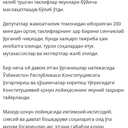
келиб тушган таклифлар якунлари бўйича
маслаҳатлашув бўлиб ўтди.
Депутатлар жамоатчилик томонидан юборилган 200
мингдан ортиқ таклифларнинг ҳар бирини синчиклаб
ўрганиб чиқишди, бунда халқаро тажриба ҳам
инобатга олинди, турли соҳалардан етук
мутахассислар ва экспертлар жалб этилди.
Бир неча ой давом этган ўрганишлар натижасида
Ўзбекистон Республикаси Конституциясига
ўзгартириш ва қўшимчалар киритиш тўғрисидаги
Конституциявий қонун лойиҳасининг якуний таҳрири
тайёрланди.
Мазкур қонун лойиҳасида ижтимоий-иқтисодий,
сиёсий ва давлат бошқаруви соҳаларига оид ўта
муҳим ўзгаришлар акс этгани сабабли қонун