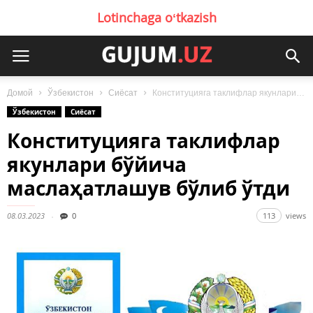
Lotinchaga oʻtkazish
Домой
Ўзбекистон
Сиёсат
Конституцияга таклифлар якунлари бўйича маслаҳатлашув бўлиб ўтди
Ўзбекистон
Сиёсат
Конституцияга таклифлар
якунлари бўйича
маслаҳатлашув бўлиб ўтди
08.03.2023
0
113
views