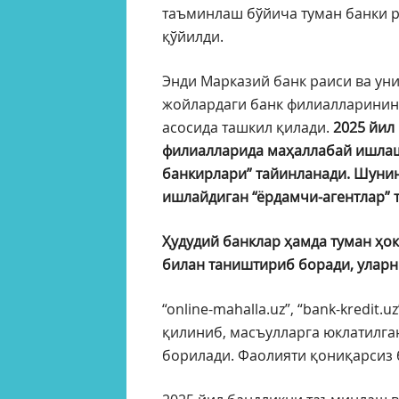
таъминлаш бўйича туман банки р
қўйилди.
Энди Марказий банк раиси ва ун
жойлардаги банк филиалларинин
асосида ташкил қилади.
2025 йил 
филиалларида маҳаллабай ишлаш 
банкирлари” тайинланади. Шунин
ишлайдиган “ёрдамчи-агентлар” 
Ҳудудий банклар ҳамда туман ҳо
билан таништириб боради, уларн
“online-mahalla.uz”, “bank-kredit.
қилиниб, масъулларга юклатилга
борилади. Фаолияти қониқарсиз 