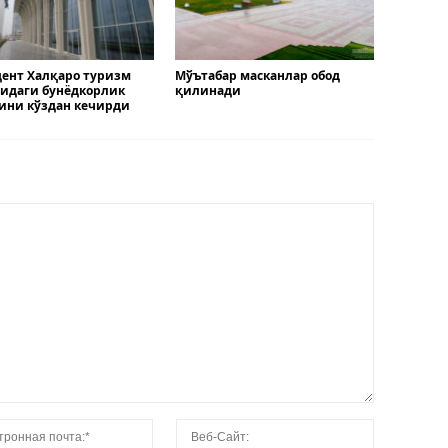
ент Халқаро туризм
Мўътабар масканлар обод
идаги бунёдкорлик
қилинади
ини кўздан кечирди