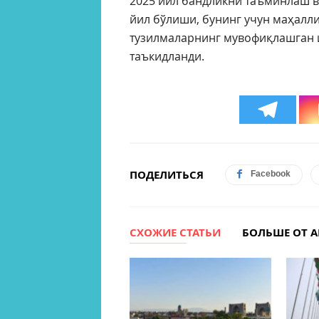
2025 йил бандликни таъминлаш в
йил бўлиши, бунинг учун маҳалл
тузилмаларнинг мувофиқлашган
таъкидланди.
ПОДЕЛИТЬСЯ
Facebook
СХОЖИЕ СТАТЬИ
БОЛЬШЕ ОТ А