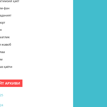
жтимоий ҳаёт
лм-фан
аданият
порт
н
матлик
л-жавоб
лаа
зм
аз ҳаёти
ЙТ АРХИВИ
25
24