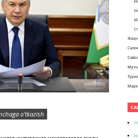
И
И
М
С
Жаҳо
Сало
Саво
Муто
Тури
Марк
СА
inchaga oʻtkazish
20
20