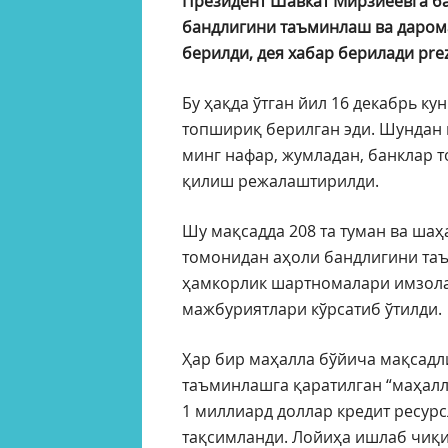
Президент Шавкат Мирзиёевга б
бандлигини таъминлаш ва даром
берилди, дея хабар берилади prez
Бу ҳақда ўтган йил 16 декабрь к
топшириқ берилган эди. Шундан 
минг нафар, жумладан, банклар 
қилиш режалаштирилди.
Шу мақсадда 208 та туман ва ша
томонидан аҳоли бандлигини т
ҳамкорлик шартномалари имзолан
мажбуриятлари кўрсатиб ўтилди.
Ҳар бир маҳалла бўйича мақсадл
таъминлашга қаратилган “маҳалл
1 миллиард доллар кредит ресурс
тақсимланди. Лойиҳа ишлаб чиқи