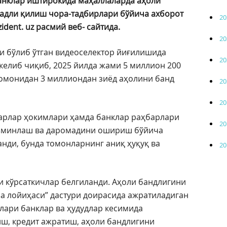
анклар иштирокида маҳаллаларда аҳоли
адли қилиш чора-тадбирлари бўйича ахборот
20
ident. uz расмий веб- сайтида.
20
уни бўлиб ўтган видеоселектор йиғилишида
20
келиб чиқиб, 2025 йилда жами 5 миллион 200
томонидан 3 миллиондан зиёд аҳолини банд
20
20
ҳарлар ҳокимлари ҳамда банклар раҳбарлари
20
аъминлаш ва даромадини ошириш бўйича
ди, бунда томонларнинг аниқ ҳуқуқ ва
20
и кўрсаткичлар белгиланди. Аҳоли бандлигини
а лойиҳаси” дастури доирасида ажратиладиган
лари банклар ва ҳудудлар кесимида
ш, кредит ажратиш, аҳоли бандлигини