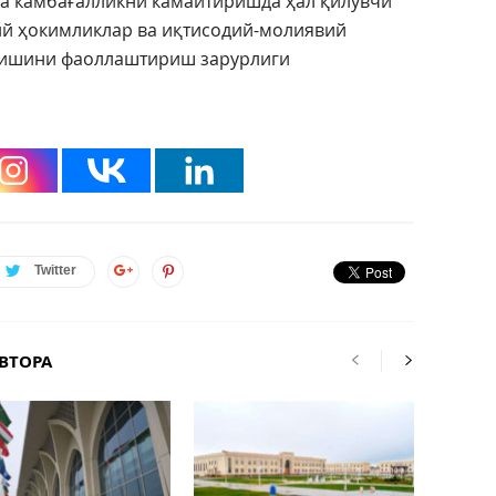
а камбағалликни камайтиришда ҳал қилувчи
ий ҳокимликлар ва иқтисодий-молиявий
 ишини фаоллаштириш зарурлиги
Twitter
ВТОРА