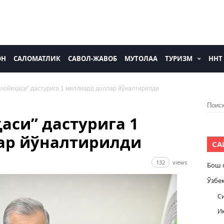
ОН
САЛОМАТЛИК
САВОЛ-ЖАВОБ
МУТОЛАА
ТУРИЗМ
ННТ
лойиҳаси” дастурига 1 миллиард доллар йўналтирилди
Найти
аси” дастурига 1
ар йўналтирилди
СА
132
views
Бош 
Ўзбе
С
И