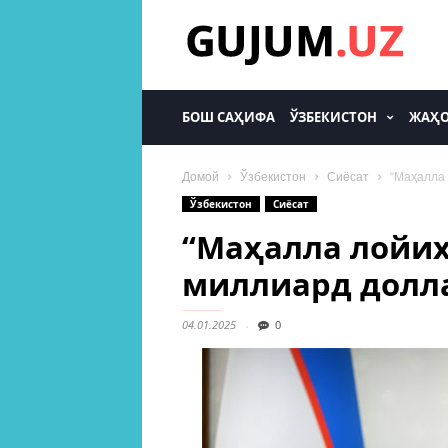
gujum.uz
БОШ САҲИФА
ЎЗБЕКИСТОН
ЖАҲ
Домой
Ўзбекистон
Сиёсат
“Маҳалла 
Ўзбекистон
Сиёсат
“Маҳалла лойиҳ
миллиард долл
04.01.2025
0