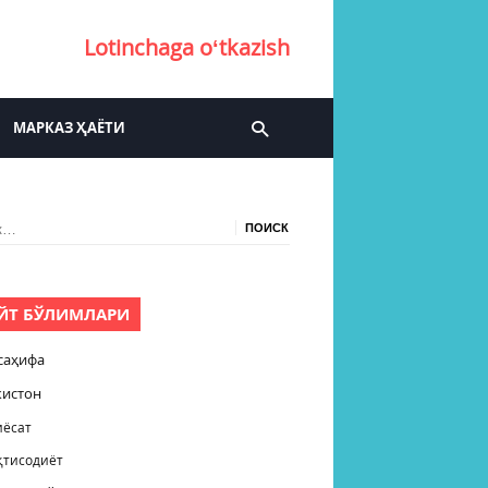
Lotinchaga oʻtkazish
МАРКАЗ ҲАЁТИ
:
ЙТ БЎЛИМЛАРИ
саҳифа
кистон
иёсат
қтисодиёт