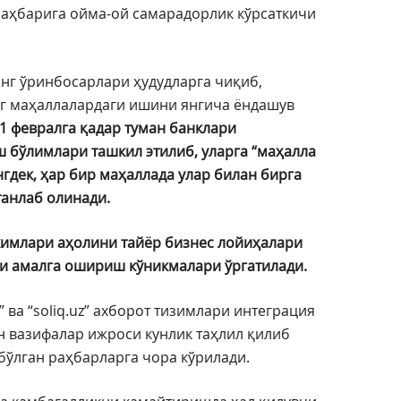
аҳбарига ойма-ой самарадорлик кўрсаткичи
инг ўринбосарлари ҳудудларга чиқиб,
г маҳаллалардаги ишини янгича ёндашув
1 февралга қадар туман банклари
бўлимлари ташкил этилиб, уларга “маҳалла
гдек, ҳар бир маҳаллада улар билан бирга
танлаб олинади.
кимлари аҳолини тайёр бизнес лойиҳалари
и амалга ошириш кўникмалари ўргатилади.
uz” ва “soliq.uz” ахборот тизимлари интеграция
н вазифалар ижроси кунлик таҳлил қилиб
бўлган раҳбарларга чора кўрилади.