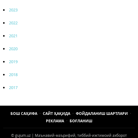
2023
2022
2021
2020
2019
2018
2017
БОШ САҲИФА
САЙТ ҲАҚИДА
ФОЙДАЛАНИШ ШАРТЛАРИ
РЕКЛАМА
БОҒЛАНИШ
© gujum.uz | Маънавий-маърифий, тиббий-ижтимоий ахборот