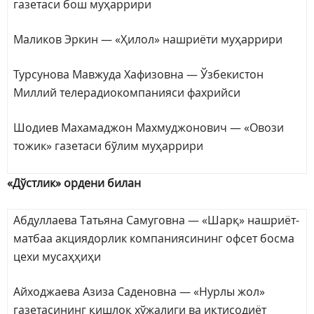
газетаси бош муҳаррири
Маликов Эркин — «Ҳилол» нашриёти муҳаррири
Турсунова Мавжуда Хафизовна — Ўзбекистон
Миллий телерадиокомпанияси фахрийси
Шодиев Махамаджон Махмуджонович — «Овози
тожик» газетаси бўлим муҳаррири
«Дўстлик» ордени билан
Абдуллаева Татьяна Самуговна — «Шарқ» нашриёт-
матбаа акциядорлик компаниясининг офсет босма
цехи мусаҳҳиҳи
Айходжаева Азиза Саденовна — «Нурлы жол»
газетасининг қишлоқ хўжалиги ва иқтисодиёт