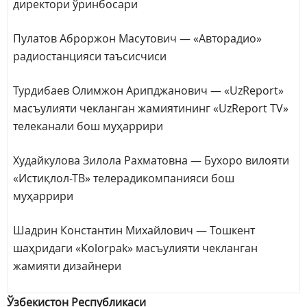
директори ўринбосари
Пулатов Аброржон Масутович — «Авторадио»
радиостанцияси таъсисчиси
Турдибаев Олимжон Арипджанович — «UzReport»
масъулияти чекланган жамиятининг «UzReport TV»
телеканали бош муҳаррири
Худайкулова Зилола Рахматовна — Бухоро вилояти
«Истиқлол-ТВ» телерадикомпанияси бош
муҳаррири
Шадрин Константин Михайлович — Тошкент
шаҳридаги «Kolorpak» масъулияти чекланган
жамияти дизайнери
Ўзбекистон Республикаси