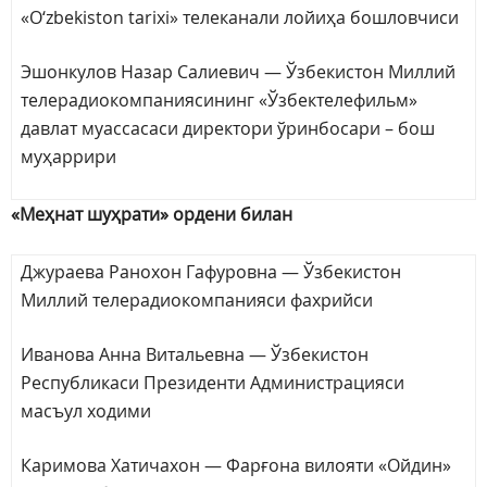
«O‘zbekiston tarixi» телеканали лойиҳа бошловчиси
Эшонкулов Назар Салиевич — Ўзбекистон Миллий
телерадиокомпаниясининг «Ўзбектелефильм»
давлат муассасаси директори ўринбосари – бош
муҳаррири
«Меҳнат шуҳрати» ордени билан
Джураева Ранохон Гафуровна — Ўзбекистон
Миллий телерадиокомпанияси фахрийси
Иванова Анна Витальевна — Ўзбекистон
Республикаси Президенти Администрацияси
масъул ходими
Каримова Хатичахон — Фарғона вилояти «Ойдин»