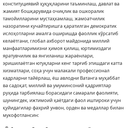
конституциявий ҳуқуқларини таъминлаш, давлат ва
жамият бошқарувида очиқлик ва ошкоралик
тамойилларини мустаҳкамлаш, жамоатчилик
назоратини кучайтиришга қаратилган демократик
ислоҳотларни амалга оширишда фаоллик кўрсатиб
келаётгани, глобал ахборот майдонида миллий
манфаатларимизни ҳимоя қилиш, юртимиздаги
яратувчилик ва янгиланиш жараёнлари,
эришилаётган ютуқларни кенг тарғиб этишдаги катта
хизматлари, соҳа учун малакали профессионал
кадрларни тайёрлаш, ёш авлодни Ватанга муҳаббат
ва садоқат, миллий ва умуминсоний қадриятлар
руҳида тарбиялаш борасидаги самарали фаолияти,
шунингдек, ижтимоий ҳаётдаги фаол иштироки учун
қуйидагилар фахрий унвон, орден ва медаллар билан
мукофотлансин: