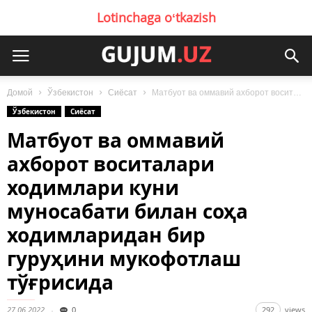
Lotinchaga oʻtkazish
Домой
Ўзбекистон
Сиёсат
Матбуот ва оммавий ахборот воситалари ходимлари куни муносабати билан соҳа ходимларидан бир...
Ўзбекистон
Сиёсат
Матбуот ва оммавий
ахборот воситалари
ходимлари куни
муносабати билан соҳа
ходимларидан бир
гуруҳини мукофотлаш
тўғрисида
27.06.2022
0
292
views