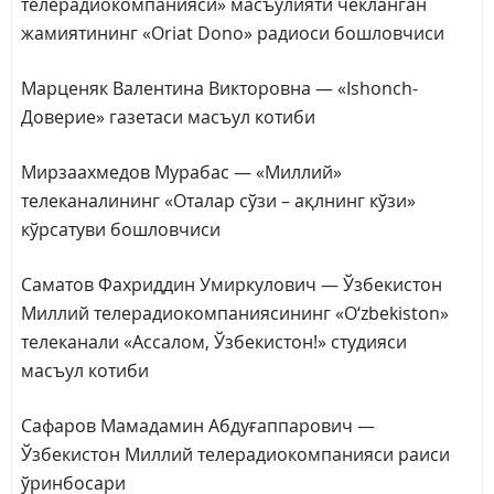
телерадиокомпанияси» масъулияти чекланган
жамиятининг «Oriat Dono» радиоси бошловчиси
Марценяк Валентина Викторовна — «Ishonch-
Доверие» газетаси масъул котиби
Мирзаахмедов Мурабас — «Миллий»
телеканалининг «Оталар сўзи – ақлнинг кўзи»
кўрсатуви бошловчиси
Саматов Фахриддин Умиркулович — Ўзбекистон
Миллий телерадиокомпаниясининг «O‘zbekiston»
телеканали «Ассалом, Ўзбекистон!» студияси
масъул котиби
Сафаров Мамадамин Абдуғаппарович —
Ўзбекистон Миллий телерадиокомпанияси раиси
ўринбосари