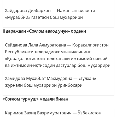
Хайдарова Дилбархон — Наманган вилояти
«Мураббий» газетаси бош муҳаррири
II даражали «Соғлом авлод учун» ордени
Сейданова Лала Алмуратовна — Қорақалпоғистон
Республикаси телерадиокомпаниясининг
«Қорақалпоғистон» телеканали ижтимоий-сиёсий
ва ижтимоий-иқтисодий дастурлар бош муҳаррири
Хамидова Мухаббат Махмудовна — «Гулхан»
журнали бош муҳаррири ўринбосари
«Соғлом турмуш» медали билан
Каримов Захид Бахримуратович — Ўзбекистон