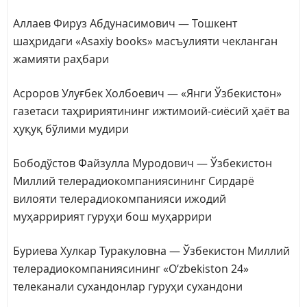
Аллаев Фируз Абдунасимович — Тошкент
шаҳридаги «Asaxiy books» масъулияти чекланган
жамияти раҳбари
Асроров Улуғбек Холбоевич — «Янги Ўзбекистон»
газетаси таҳририятининг ижтимоий-сиёсий ҳаёт ва
ҳуқуқ бўлими мудири
Бободўстов Файзулла Муродович — Ўзбекистон
Миллий телерадиокомпаниясининг Сирдарё
вилояти телерадиокомпанияси ижодий
муҳарририят гуруҳи бош муҳаррири
Буриева Хулкар Туракуловна — Ўзбекистон Миллий
телерадиокомпаниясининг «O‘zbekiston 24»
телеканали сухандонлар гуруҳи сухандони