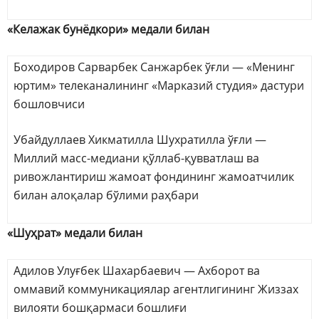
«Келажак бунёдкори» медали билан
Боходиров Сарварбек Санжарбек ўғли — «Менинг
юртим» телеканалининг «Марказий студия» дастури
бошловчиси
Убайдуллаев Хикматилла Шухратилла ўғли —
Миллий масс-медиани қўллаб-қувватлаш ва
ривожлантириш жамоат фондининг жамоатчилик
билан алоқалар бўлими раҳбари
«Шуҳрат» медали билан
Адилов Улуғбек Шахарбаевич — Ахборот ва
оммавий коммуникациялар агентлигининг Жиззах
вилояти бошқармаси бошлиғи