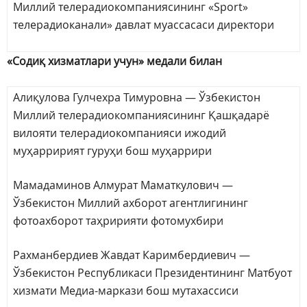
Миллий телерадиокомпаниясининг «Sport»
телерадиоканали» давлат муассасаси директори
«Содиқ хизматлари учун» медали билан
Алиқулова Гулчехра Тимуровна — Ўзбекистон
Миллий телерадиокомпаниясининг Қашқадарё
вилояти телерадиокомпанияси ижодий
муҳарририят гуруҳи бош муҳаррири
Мамадаминов Алмурат Маматкулович —
Ўзбекистон Миллий ахборот агентлигининг
фотоахборот таҳририяти фотомухбири
Рахманбердиев Жавдат Каримбердиевич —
Ўзбекистон Республикаси Президентининг Матбуот
хизмати Медиа-маркази бош мутахассиси