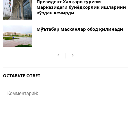
Президент Халқаро туризм
марказидаги бунёдкорлик ишларини
кўздан кечирди
Мўътабар масканлар обод қилинади
ОСТАВЬТЕ ОТВЕТ