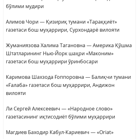
бўлими мудири
Алимов Чори — Қизириқ тумани «Тараққиёт»
газетаси бош муҳаррири, Сурхондарё вилояти
Жуманиязова Халима Тагановна — Америка Қўшма
Штатларининг Нью-Йорк шаҳри «Маконим»
газетаси бош муҳаррири ўринбосари
Каримова Шахзода Ғоппоровна — Балиқчи тумани
«Ғалаба» газетаси бош муҳаррири, Андижон
вилояти
Ли Сергей Алексеевич — «Народное слово»
газетасининг иқтисодиёт бўлими муҳаррири
Магдиев Баходир Кабул-Кариевич — «Oriat»