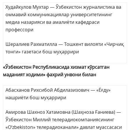
Худайкулов Мухтар — Ўзбекистон журналистика ва
оммавий коммуникациялар университетининг
медиа назарияси ва амалиёти кафедраси
профессори
Шералиев Рахматилла — Тошкент вилояти «Чирчиқ
тонги» газетаси бош муҳаррири
«Ўзбекистон Республикасида хизмат кўрсатган
маданият ходими» фахрий унвони билан
Абасханов Рихсибой Абдилазизович — «Ёғду»
нашриёти бош муҳаррири
Амирова Шахноз Хатамовна (Шаҳноза Ғаниева) —
Ўзбекистон Миллий телерадиокомпаниясининг
«О‘zbekiston» телерадиоканали» давлат муассасаси