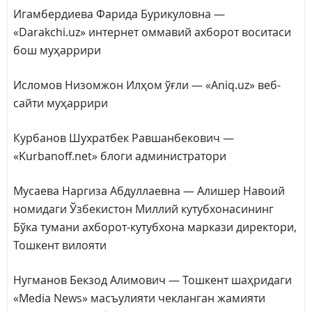
Игамбердиева Фарида Бурикуловна —
«Darakchi.uz» интернет оммавий ахборот воситаси
бош муҳаррири
Исломов Низомжон Илҳом ўғли — «Aniq.uz» веб-
сайти муҳаррири
Курбанов Шухратбек Равшанбекович —
«Kurbanoff.net» блоги администратори
Мусаева Наргиза Абдуллаевна — Алишер Навоий
номидаги Ўзбекистон Миллий кутубхонасининг
Бўка тумани ахборот-кутубхона маркази директори,
Тошкент вилояти
Нугманов Бекзод Алимович — Тошкент шаҳридаги
«Media News» масъулияти чекланган жамияти