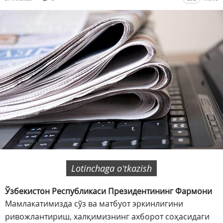
Lotinchaga oʻtkazish
Ўзбекистон Республикаси Президентининг Фармони
Мамлакатимизда сўз ва матбуот эркинлигини
ривожлантириш, халқимизнинг ахборот соҳасидаги