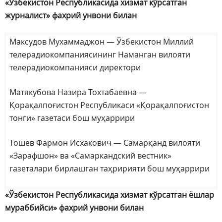
«Ўзбекистон Республикасида хизмат кўрсатган
журналист» фахрий унвони билан
Максудов Мухаммаджон — Ўзбекистон Миллий
телерадиокомпаниясининг Наманган вилояти
телерадиокомпанияси директори
Матякубова Назира Тохтабаевна —
Қорақалпоғистон Республикаси «Қорақалпоғистон
тонги» газетаси бош муҳаррири
Тошев Фармон Исхакович — Самарқанд вилояти
«Зарафшон» ва «Самаркандский вестник»
газеталари бирлашган таҳририяти бош муҳаррири
«Ўзбекистон Республикасида хизмат кўрсатган ёшлар
мураббийси» фахрий унвони билан