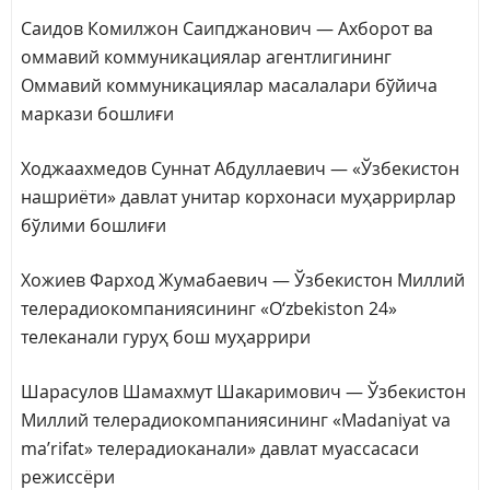
Саидов Комилжон Саипджанович — Ахборот ва
оммавий коммуникациялар агентлигининг
Оммавий коммуникациялар масалалари бўйича
маркази бошлиғи
Ходжаахмедов Суннат Абдуллаевич — «Ўзбекистон
нашриёти» давлат унитар корхонаси муҳаррирлар
бўлими бошлиғи
Хожиев Фарход Жумабаевич — Ўзбекистон Миллий
телерадиокомпаниясининг «O‘zbekiston 24»
телеканали гуруҳ бош муҳаррири
Шарасулов Шамахмут Шакаримович — Ўзбекистон
Миллий телерадиокомпаниясининг «Madaniyat va
ma’rifat» телерадиоканали» давлат муассасаси
режиссёри