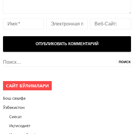
Найти:
САЙТ БЎЛИМЛАРИ
Бош саҳифа
Ўзбекистон
Сиёсат
Иқтисодиёт