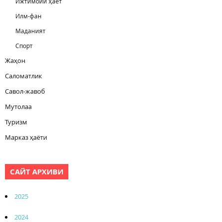
Ижтимоий ҳаёт
Илм-фан
Маданият
Спорт
Жаҳон
Саломатлик
Савол-жавоб
Мутолаа
Туризм
Марказ ҳаёти
САЙТ АРХИВИ
2025
2024