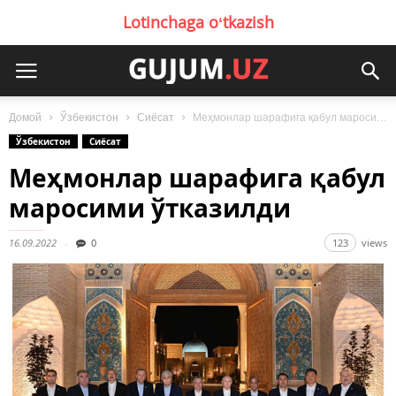
Lotinchaga oʻtkazish
Домой
Ўзбекистон
Сиёсат
Меҳмонлар шарафига қабул маросими ўтказилди
Ўзбекистон
Сиёсат
Меҳмонлар шарафига қабул
маросими ўтказилди
16.09.2022
0
123
views