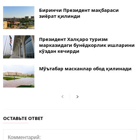
Биринчи Президент мақбараси
зиёрат қилинди
Президент Халқаро туризм
марказидаги бунёдкорлик ишларини
кўздан кечирди
Мўътабар масканлар обод қилинади
ОСТАВЬТЕ ОТВЕТ