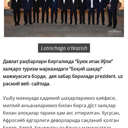
Lotinchaga oʻtkazish
Давлат раҳбарлари биргаликда “Буюк ипак йўли”
халқаро туризм марказидаги “Боқий шаҳар”
мажмуасига борди, дея хабар берилади prezident. uz
расмий веб- сайтида.
Ушбу мажмуада қадимий шаҳарларимиз қиёфаси,
миллий анъаналаримиз билан бирга дўст халқлар
билан алоқалар тарихи ҳам акс эттирилган. Хусусан,
Афросиёб ёдгорлиги деворларида сақланиб қолган
Корея, Хитой, Ҳиндистон ва бошқа мамлакатлар