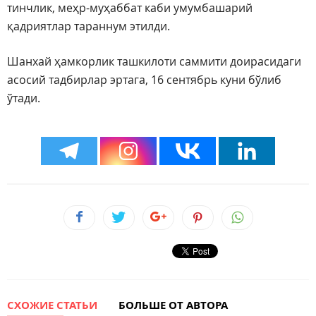
тинчлик, меҳр-муҳаббат каби умумбашарий
қадриятлар тараннум этилди.
Шанхай ҳамкорлик ташкилоти саммити доирасидаги
асосий тадбирлар эртага, 16 сентябрь куни бўлиб
ўтади.
СХОЖИЕ СТАТЬИ
БОЛЬШЕ ОТ АВТОРА