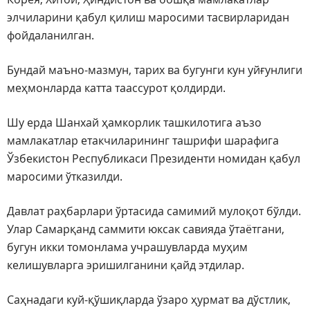
элчиларини қабул қилиш маросими тасвирларидан
фойдаланилган.
Бундай маъно-мазмун, тарих ва бугунги кун уйғунлиги
меҳмонларда катта таассурот қолдирди.
Шу ерда Шанхай ҳамкорлик ташкилотига аъзо
мамлакатлар етакчиларининг ташрифи шарафига
Ўзбекистон Республикаси Президенти номидан қабул
маросими ўтказилди.
Давлат раҳбарлари ўртасида самимий мулоқот бўлди.
Улар Самарқанд саммити юксак савияда ўтаётгани,
бугун икки томонлама учрашувларда муҳим
келишувларга эришилганини қайд этдилар.
Саҳнадаги куй-қўшиқларда ўзаро ҳурмат ва дўстлик,