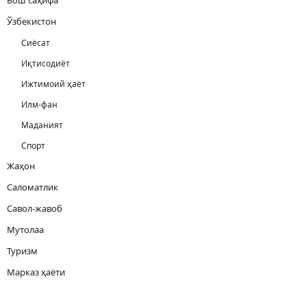
Ўзбекистон
Сиёсат
Иқтисодиёт
Ижтимоий ҳаёт
Илм-фан
Маданият
Спорт
Жаҳон
Саломатлик
Савол-жавоб
Мутолаа
Туризм
Марказ ҳаёти