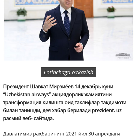
Lotinchaga oʻtkazish
Президент Шавкат Мирзиёев 14 декабрь куни
“Uzbekistan airways” акциядорлик жамиятини
трансформация қилишга оид таклифлар тақдимоти
билан танишди, дея хабар берилади prezident. uz
расмий веб- сайтида.
Давлатимиз раҳбарининг 2021 йил 30 апрелдаги