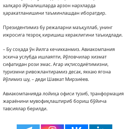
халқаро йўналишларда арзон нархларда
ҳаракатланишини таъминлашдан иборатдир.
Президентимиз бу режаларни маъқуллаб, унинг
ижросига тезроқ киришиш кераклигини таъкидлади.
– Бу соҳада ўн йилга кечикканмиз. Авиакомпания
эскича услубда ишлаяпти, йўловчилар хизмат
сифатидан рози эмас. Агар иқтисодиётимизни,
туризмни ривожлантирамиз десак, яккаю ягона
йўлимиз шу, – деди Шавкат Мирзиёев.
Авиакомпанияда лойиҳа офиси тузиб, транформация
жараёнини мувофиқлаштириб бориш бўйича
тавсиялар берилди.