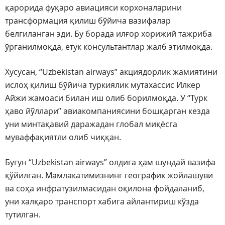
қарорида фуқаро авиацияси корхоналарини
трансформация қилиш бўйича вазифалар
белгиланган эди. Бу борада илғор хорижий тажриба
ўрганилмоқда, етук консультантлар жалб этилмоқда.
Хусусан, “Uzbekistan airways” акциядорлик жамиятини
ислоҳ қилиш бўйича туркиялик мутахассис Илкер
Айжи жамоаси билан иш олиб борилмоқда. У “Турк
ҳаво йўллари” авиакомпаниясини бошқарган кезда
уни минтақавий даражадан глобал миқёсга
муваффақиятли олиб чиққан.
Бугун “Uzbekistan airways” олдига ҳам шундай вазифа
қўйилган. Мамлакатимизнинг географик жойлашуви
ва соҳа инфратузилмасидан оқилона фойдаланиб,
уни халқаро транспорт хабига айлантириш кўзда
тутилган.