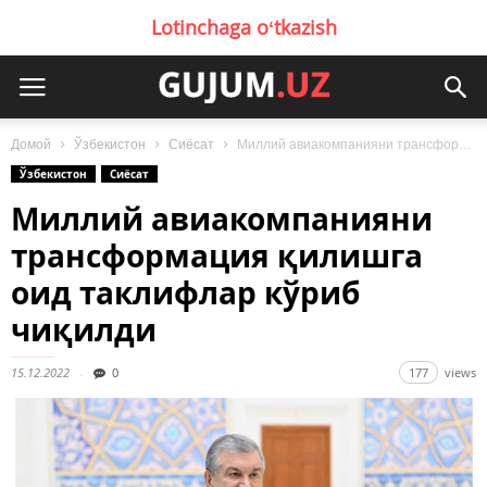
Lotinchaga oʻtkazish
Домой
Ўзбекистон
Сиёсат
Миллий авиакомпанияни трансформация қилишга оид таклифлар кўриб чиқилди
Ўзбекистон
Сиёсат
Миллий авиакомпанияни
трансформация қилишга
оид таклифлар кўриб
чиқилди
15.12.2022
0
177
views