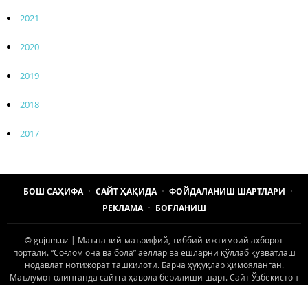
2021
2020
2019
2018
2017
БОШ САҲИФА
САЙТ ҲАҚИДА
ФОЙДАЛАНИШ ШАРТЛАРИ
РЕКЛАМА
БОҒЛАНИШ
© gujum.uz | Маънавий-маърифий, тиббий-ижтимоий ахборот
портали. “Соғлом она ва бола” аёллар ва ёшларни қўллаб қувватлаш
нодавлат нотижорат ташкилоти. Барча ҳуқуқлар ҳимояланган.
Маълумот олинганда сайтга ҳавола берилиши шарт. Сайт Ўзбекистон
матбуот ва ахборот агентлигида 2017 йил 28 июл куни 1181-рақам
билан рўйхатдан ўтган.