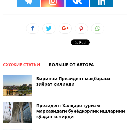
СХОЖИЕ СТАТЬИ
БОЛЬШЕ ОТ АВТОРА
Биринчи Президент мақбараси
зиёрат қилинди
Президент Халқаро туризм
марказидаги бунёдкорлик ишларини
кўздан кечирди