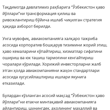
Тақдимотда давлатимиз раҳбарига “Ўзбекистон ҳаво
йўллари”ни трансформация қилиш ва
ривожлантириш бўйича ишлаб чиқилган стратегия
ҳақида ахборот берилди.
Унга мувофиқ, авиакомпанияга халқаро тажриба
асосида корпоратив бошқарув тизимини жорий этиш,
ҳаво кемаларини кўпайтириш, хизматлар сифатини
ошириш ва юк ташиш тармоғини кенгайтириш
чоралари кўрилади. Хорижий инвесторларни жалб
этган ҳолда авиакомпанияни жаҳон стандартлари
асосида хусусийлаштириш ишлари якунига
етказилади.
Булардан кўзланган асосий мақсад “Ўзбекистон ҳаво
йўллари”ни етакчи минтақавий авиакомпанияга
айлантириш, шунингдек, аҳолининг маҳаллий ва