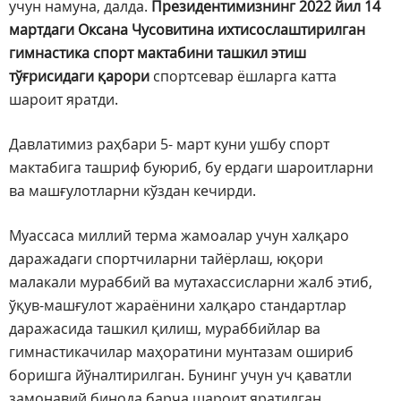
учун намуна, далда.
Президентимизнинг 2022 йил 14
мартдаги Оксана Чусовитина ихтисослаштирилган
гимнастика спорт мактабини ташкил этиш
тўғрисидаги
қарори
спортсевар ёшларга катта
шароит яратди.
Давлатимиз раҳбари 5- март куни ушбу спорт
мактабига ташриф буюриб, бу ердаги шароитларни
ва машғулотларни кўздан кечирди.
Муассаса миллий терма жамоалар учун халқаро
даражадаги спортчиларни тайёрлаш, юқори
малакали мураббий ва мутахассисларни жалб этиб,
ўқув-машғулот жараёнини халқаро стандартлар
даражасида ташкил қилиш, мураббийлар ва
гимнастикачилар маҳоратини мунтазам ошириб
боришга йўналтирилган. Бунинг учун уч қаватли
замонавий бинода барча шароит яратилган.