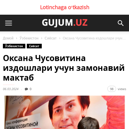
Lotinchaga oʻtkazish
Домой
Ўзбекистон
Сиёсат
Оксана Чусовитина издошлари учун замонавий мактаб
Ўзбекистон
Сиёсат
Оксана Чусовитина
издошлари учун замонавий
мактаб
06.03.2024
0
98
views