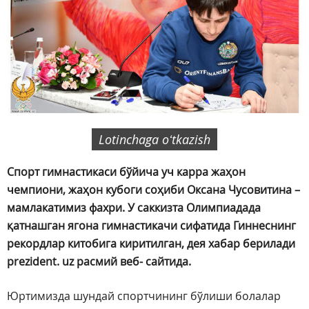
Lotinchaga oʻtkazish
Спорт гимнастикаси бўйича уч карра жаҳон
чемпиони, жаҳон кубоги соҳиби Оксана Чусовитина –
мамлакатимиз фахри. У саккизта Олимпиадада
қатнашган ягона гимнастикачи сифатида Гиннеснинг
рекордлар китобига киритилган, дея хабар берилади
prezident. uz расмий веб- сайтида.
Юртимизда шундай спортчининг бўлиши болалар