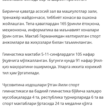
Биринчи қаватда асосий зал ва машғулотлар зали,
тренажёр майдончаси, тиббиёт хонаси ва ошхона
жойлашган. Тепа қаватлардан 165 ўринли ётоқхона,
меҳмонхона, информатика ва маънавият хоналари
ўрин олган. Мактаб Германиядан келтирилган спорт
анжомлари ва жиҳозлари билан таъминланган.
Гимнастика мактаби 5-11-синфлардаги 105 нафар
ўқувчига мўлжалланган. Бугунги кунда 91 нафар ўғил-
қиз маҳоратини оширмоқда. Уларга иккита хорижий
тил ҳам ўргатилади.
Чусовитина издошлари ўтган йили спорт
гимнастикаси ва бадиий гимнастика бўйича халқаро
мусобақаларда 4 та, республика турнирларида 6 та ва
спорт мактаблари ўртасида 24 та медални қўлга