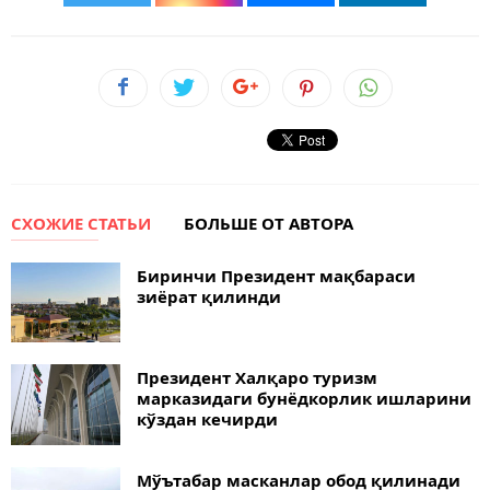
СХОЖИЕ СТАТЬИ
БОЛЬШЕ ОТ АВТОРА
Биринчи Президент мақбараси
зиёрат қилинди
Президент Халқаро туризм
марказидаги бунёдкорлик ишларини
кўздан кечирди
Мўътабар масканлар обод қилинади