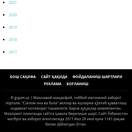
2021
2020
2019
2018
2017
БОШ САҲИФА
САЙТ ҲАҚИДА
ФОЙДАЛАНИШ ШАРТЛАРИ
РЕКЛАМА
БОҒЛАНИШ
© gujum.uz | Маънавий-маърифий, тиббий-ижтимоий ахборот
портали. “Соғлом она ва бола” аёллар ва ёшларни қўллаб қувватлаш
нодавлат нотижорат ташкилоти. Барча ҳуқуқлар ҳимояланган.
Маълумот олинганда сайтга ҳавола берилиши шарт. Сайт Ўзбекистон
матбуот ва ахборот агентлигида 2017 йил 28 июл куни 1181-рақам
билан рўйхатдан ўтган.