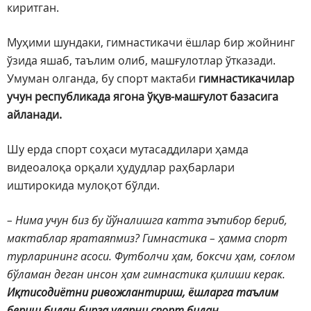
киритган.
Муҳими шундаки, гимнастикачи ёшлар бир жойнинг
ўзида яшаб, таълим олиб, машғулотлар ўтказади.
Умуман олганда, бу спорт мактаби
гимнастикачилар
учун республикада ягона ўқув-машғулот базасига
айланади.
Шу ерда спорт соҳаси мутасаддилари ҳамда
видеоалоқа орқали ҳудудлар раҳбарлари
иштирокида мулоқот бўлди.
– Нима учун биз бу йўналишга катта эътибор бериб,
мактаблар яратаяпмиз? Гимнастика – ҳамма спорт
турларининг асоси. Футболчи ҳам, боксчи ҳам, соғлом
бўламан деган инсон ҳам гимнастика қилиши керак.
Иқтисодиётни ривожлантириш, ёшларга таълим
бериш билан бирга уларни спорт билан