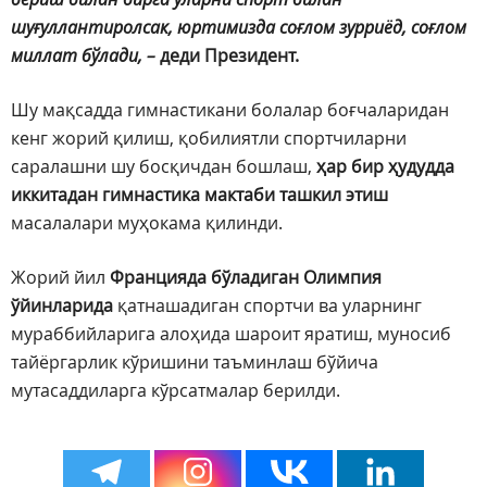
шуғуллантиролсак, юртимизда соғлом зурриёд, соғлом
миллат бўлади, –
деди Президент.
Шу мақсадда гимнастикани болалар боғчаларидан
кенг жорий қилиш, қобилиятли спортчиларни
саралашни шу босқичдан бошлаш,
ҳар бир ҳудудда
иккитадан гимнастика мактаби ташкил этиш
масалалари муҳокама қилинди.
Жорий йил
Францияда бўладиган Олимпия
ўйинларида
қатнашадиган спортчи ва уларнинг
мураббийларига алоҳида шароит яратиш, муносиб
тайёргарлик кўришини таъминлаш бўйича
мутасаддиларга кўрсатмалар берилди.