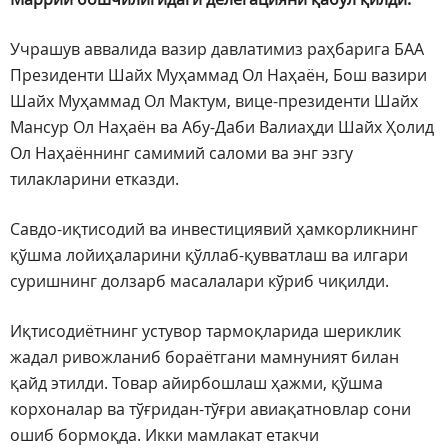
Учрашув аввалида вазир давлатимиз раҳбарига БАА
Президенти Шайх Муҳаммад Ол Наҳаён, Бош вазири
Шайх Муҳаммад Ол Мактум, вице-президенти Шайх
Мансур Ол Наҳаён ва Абу-Даби Валиаҳди Шайх Ҳолид
Ол Наҳаённинг самимий саломи ва энг эзгу
тилакларини етказди.
Савдо-иқтисодий ва инвестициявий ҳамкорликнинг
қўшма лойиҳаларини қўллаб-қувватлаш ва илгари
суришнинг долзарб масалалари кўриб чиқилди.
Иқтисодиётнинг устувор тармоқларида шериклик
жадал ривожланиб бораётгани мамнуният билан
қайд этилди. Товар айирбошлаш ҳажми, қўшма
корхоналар ва тўғридан-тўғри авиақатновлар сони
ошиб бормоқда. Икки мамлакат етакчи