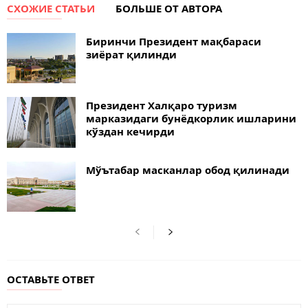
СХОЖИЕ СТАТЬИ
БОЛЬШЕ ОТ АВТОРА
Биринчи Президент мақбараси
зиёрат қилинди
Президент Халқаро туризм
марказидаги бунёдкорлик ишларини
кўздан кечирди
Мўътабар масканлар обод қилинади
ОСТАВЬТЕ ОТВЕТ