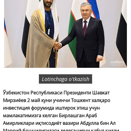
Lotinchaga oʻtkazish
Ўзбекистон Республикаси Президенти Шавкат
Мирзиёев 2 май куни учинчи Тошкент халқаро
инвестиция форумида иштирок этиш учун
мамлакатимизга келган Бирлашган Араб
Амирликлари иқтисодиёт вазири Абдулла бин Ал
Маррий бошчилигидаги делегацияни қабул қилди.