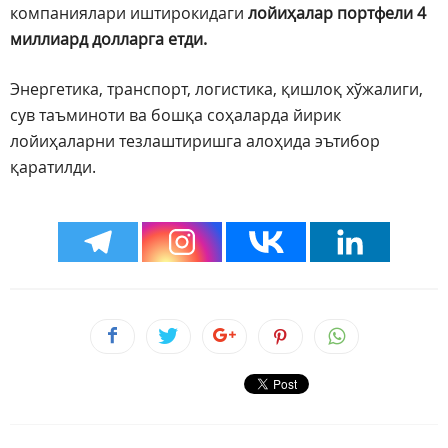
компаниялари иштирокидаги
лойиҳалар портфели 4
миллиард долларга етди.
Энергетика, транспорт, логистика, қишлоқ хўжалиги,
сув таъминоти ва бошқа соҳаларда йирик
лойиҳаларни тезлаштиришга алоҳида эътибор
қаратилди.