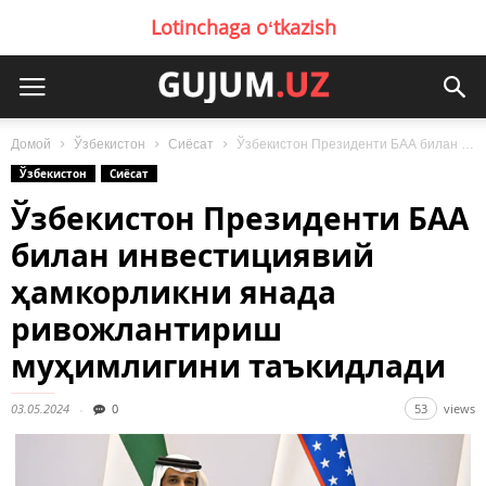
Lotinchaga oʻtkazish
Домой
Ўзбекистон
Сиёсат
Ўзбекистон Президенти БАА билан инвестициявий ҳамкорликни янада ривожлантириш муҳимлигини таъкидлади
Ўзбекистон
Сиёсат
Ўзбекистон Президенти БАА
билан инвестициявий
ҳамкорликни янада
ривожлантириш
муҳимлигини таъкидлади
03.05.2024
0
53
views