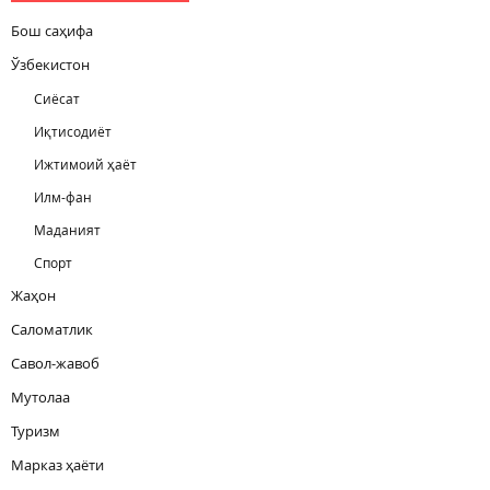
Бош саҳифа
Ўзбекистон
Сиёсат
Иқтисодиёт
Ижтимоий ҳаёт
Илм-фан
Маданият
Спорт
Жаҳон
Саломатлик
Савол-жавоб
Мутолаа
Туризм
Марказ ҳаёти