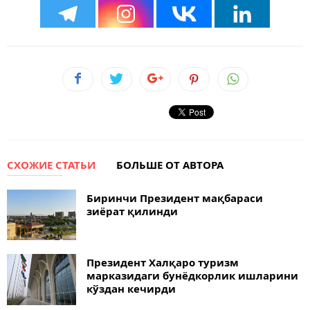
СХОЖИЕ СТАТЬИ
БОЛЬШЕ ОТ АВТОРА
Биринчи Президент мақбараси
зиёрат қилинди
Президент Халқаро туризм
марказидаги бунёдкорлик ишларини
кўздан кечирди