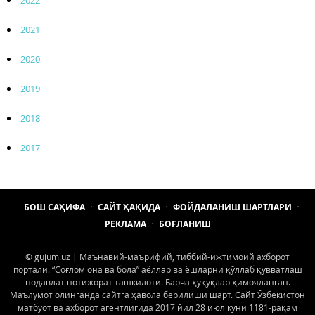
2021
2020
2019
2018
2017
БОШ САҲИФА
САЙТ ҲАҚИДА
ФОЙДАЛАНИШ ШАРТЛАРИ
РЕКЛАМА
БОҒЛАНИШ
© gujum.uz | Маънавий-маърифий, тиббий-ижтимоий ахборот
портали. “Соғлом она ва бола” аёллар ва ёшларни қўллаб қувватлаш
нодавлат нотижорат ташкилоти. Барча ҳуқуқлар ҳимояланган.
Маълумот олинганда сайтга ҳавола берилиши шарт. Сайт Ўзбекистон
матбуот ва ахборот агентлигида 2017 йил 28 июл куни 1181-рақам