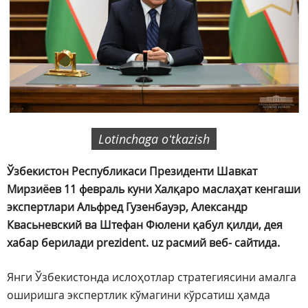
Lotinchaga oʻtkazish
Ўзбекистон Республикаси Президенти Шавкат
Мирзиёев 11 февраль куни Халқаро маслаҳат кенгаши
экспертлари Альфред Гузенбауэр, Александр
Квасьневский ва Штефан Фюлени қабул қилди, дея
хабар берилади prezident. uz расмий веб- сайтида.
Янги Ўзбекистонда ислоҳотлар стратегиясини амалга
оширишга экспертлик кўмагини кўрсатиш ҳамда