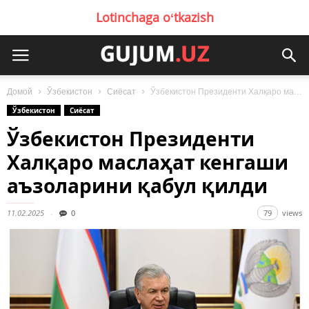
Lotinchaga oʻtkazish
Домой
Ўзбекистон
Сиёсат
Ўзбекистон Президенти Халқаро маслаҳат кенгаши аъзоларини қабул қилди
Ўзбекистон
Сиёсат
Ўзбекистон Президенти
Халқаро маслаҳат кенгаши
аъзоларини қабул қилди
11.02.2025
0
79
views