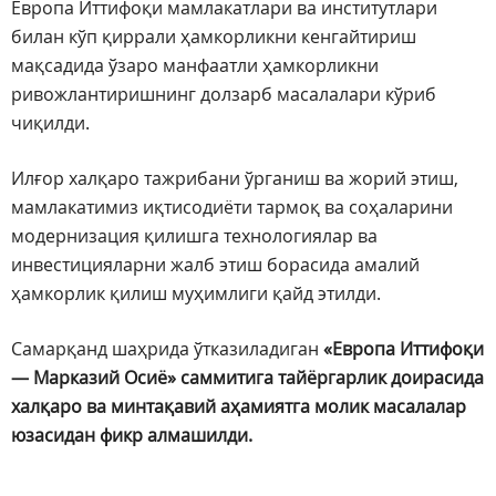
Европа Иттифоқи мамлакатлари ва институтлари
билан кўп қиррали ҳамкорликни кенгайтириш
мақсадида ўзаро манфаатли ҳамкорликни
ривожлантиришнинг долзарб масалалари кўриб
чиқилди.
Илғор халқаро тажрибани ўрганиш ва жорий этиш,
мамлакатимиз иқтисодиёти тармоқ ва соҳаларини
модернизация қилишга технологиялар ва
инвестицияларни жалб этиш борасида амалий
ҳамкорлик қилиш муҳимлиги қайд этилди.
Самарқанд шаҳрида ўтказиладиган
«Европа Иттифоқи
— Марказий Осиё» саммитига тайёргарлик доирасида
халқаро ва минтақавий аҳамиятга молик масалалар
юзасидан фикр алмашилди.