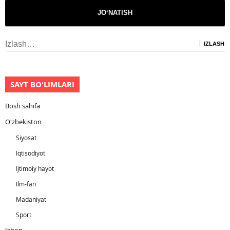
Izlash:
SAYT BOʻLIMLARI
Bosh sahifa
Oʻzbekiston
Siyosat
Iqtisodiyot
Ijtimoiy hayot
Ilm-fan
Madaniyat
Sport
Jahon