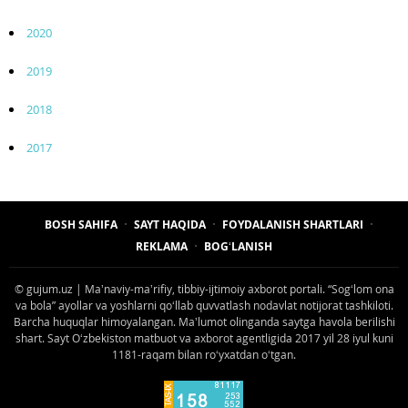
2020
2019
2018
2017
BOSH SAHIFA
SAYT HAQIDA
FOYDALANISH SHARTLARI
REKLAMA
BOGʻLANISH
© gujum.uz | Maʼnaviy-maʼrifiy, tibbiy-ijtimoiy axborot portali. “Sogʻlom ona
va bola” ayollar va yoshlarni qoʻllab quvvatlash nodavlat notijorat tashkiloti.
Barcha huquqlar himoyalangan. Maʼlumot olinganda saytga havola berilishi
shart. Sayt Oʻzbekiston matbuot va axborot agentligida 2017 yil 28 iyul kuni
1181-raqam bilan roʻyxatdan oʻtgan.