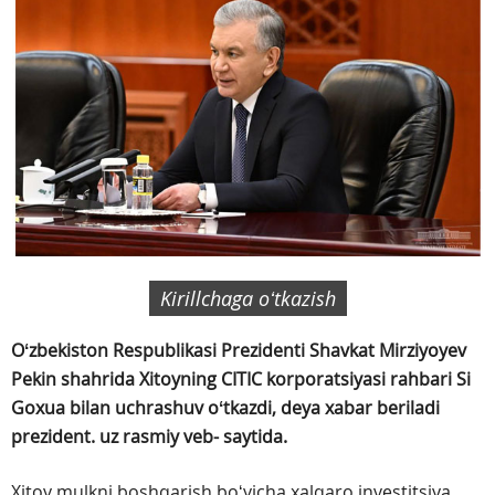
Kirillchaga oʻtkazish
Oʻzbekiston Respublikasi Prezidenti Shavkat Mirziyoyev
Pekin shahrida Xitoyning CITIC korporatsiyasi rahbari Si
Goxua bilan uchrashuv oʻtkazdi, deya xabar beriladi
prezident. uz rasmiy veb- saytida.
Xitoy mulkni boshqarish boʻyicha xalqaro investitsiya