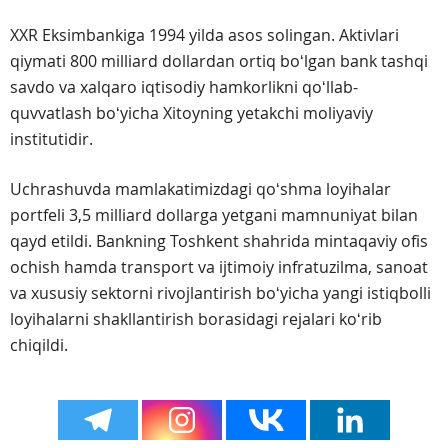
XXR Eksimbankiga 1994 yilda asos solingan. Aktivlari
qiymati 800 milliard dollardan ortiq boʻlgan bank tashqi
savdo va xalqaro iqtisodiy hamkorlikni qoʻllab-
quvvatlash boʻyicha Xitoyning yetakchi moliyaviy
institutidir.
Uchrashuvda mamlakatimizdagi qoʻshma loyihalar
portfeli 3,5 milliard dollarga yetgani mamnuniyat bilan
qayd etildi. Bankning Toshkent shahrida mintaqaviy ofis
ochish hamda transport va ijtimoiy infratuzilma, sanoat
va xususiy sektorni rivojlantirish boʻyicha yangi istiqbolli
loyihalarni shakllantirish borasidagi rejalari koʻrib
chiqildi.