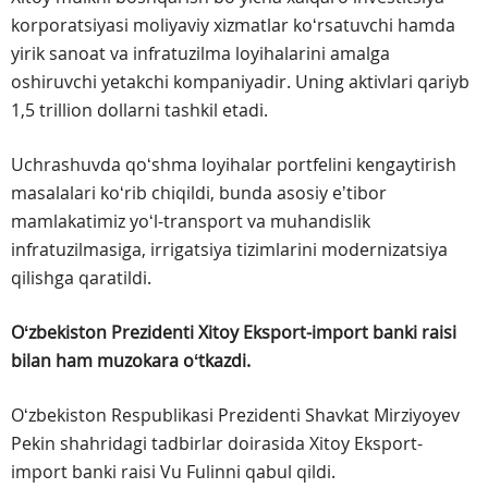
korporatsiyasi moliyaviy xizmatlar koʻrsatuvchi hamda
yirik sanoat va infratuzilma loyihalarini amalga
oshiruvchi yetakchi kompaniyadir. Uning aktivlari qariyb
1,5 trillion dollarni tashkil etadi.
Uchrashuvda qoʻshma loyihalar portfelini kengaytirish
masalalari koʻrib chiqildi, bunda asosiy eʼtibor
mamlakatimiz yoʻl-transport va muhandislik
infratuzilmasiga, irrigatsiya tizimlarini modernizatsiya
qilishga qaratildi.
Oʻzbekiston Prezidenti Xitoy Eksport-import banki raisi
bilan ham muzokara oʻtkazdi.
Oʻzbekiston Respublikasi Prezidenti Shavkat Mirziyoyev
Pekin shahridagi tadbirlar doirasida Xitoy Eksport-
import banki raisi Vu Fulinni qabul qildi.