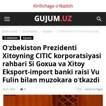
Kirillchaga oʻtkazish
Bosh sahifa
Oʻzbekiston
Siyosat
Oʻzbekiston Prezidenti Xitoyning CITIC korporatsiyasi rahbari Si Goxua va Xitoy Eksport-import banki...
Oʻzbekiston
Siyosat
Oʻzbekiston Prezidenti
Xitoyning CITIC korporatsiyasi
rahbari Si Goxua va Xitoy
Eksport-import banki raisi Vu
Fulin bilan muzokara oʻtkazdi
25.01.2024
0
114
marta koʻrilgan.