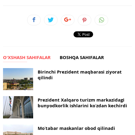
OʻXSHASH SAHIFALAR
BOSHQA SAHIFALAR
Birinchi Prezident maqbarasi ziyorat
qilindi
Prezident Xalqaro turizm markazidagi
bunyodkorlik ishlarini koʻzdan kechirdi
Moʻtabar maskanlar obod qilinadi