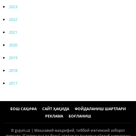
2023
2022
2021
2020
2019
2018
2017
БОШ САҲИФА
САЙТ ҲАҚИДА
ФОЙДАЛАНИШ ШАРТЛАРИ
РЕКЛАМА
БОҒЛАНИШ
© gujum.uz | Маънавий-маърифий, тиббий-ижтимоий ахборот
портали. “Соғлом она ва бола” аёллар ва ёшларни қўллаб қувватлаш