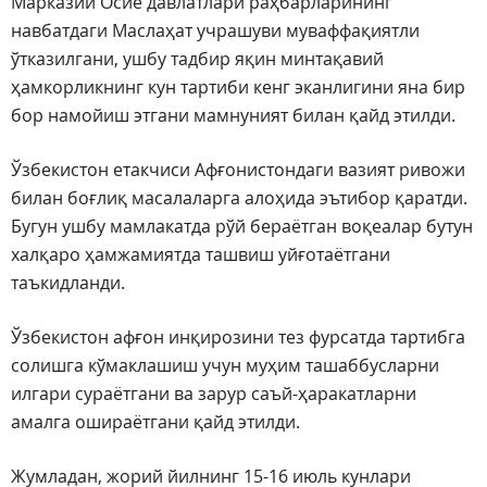
Марказий Осиё давлатлари раҳбарларининг
навбатдаги Маслаҳат учрашуви муваффақиятли
ўтказилгани, ушбу тадбир яқин минтақавий
ҳамкорликнинг кун тартиби кенг эканлигини яна бир
бор намойиш этгани мамнуният билан қайд этилди.
Ўзбекистон етакчиси Афғонистондаги вазият ривожи
билан боғлиқ масалаларга алоҳида эътибор қаратди.
Бугун ушбу мамлакатда рўй бераётган воқеалар бутун
халқаро ҳамжамиятда ташвиш уйғотаётгани
таъкидланди.
Ўзбекистон афғон инқирозини тез фурсатда тартибга
солишга кўмаклашиш учун муҳим ташаббусларни
илгари сураётгани ва зарур саъй-ҳаракатларни
амалга ошираётгани қайд этилди.
Жумладан, жорий йилнинг 15-16 июль кунлари