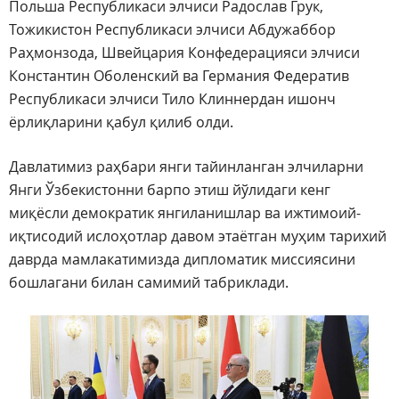
Польша Республикаси элчиси Радослав Грук,
Тожикистон Республикаси элчиси Абдужаббор
Раҳмонзода, Швейцария Конфедерацияси элчиси
Константин Оболенский ва Германия Федератив
Республикаси элчиси Тило Клиннердан ишонч
ёрлиқларини қабул қилиб олди.
Давлатимиз раҳбари янги тайинланган элчиларни
Янги Ўзбекистонни барпо этиш йўлидаги кенг
миқёсли демократик янгиланишлар ва ижтимоий-
иқтисодий ислоҳотлар давом этаётган муҳим тарихий
даврда мамлакатимизда дипломатик миссиясини
бошлагани билан самимий табриклади.