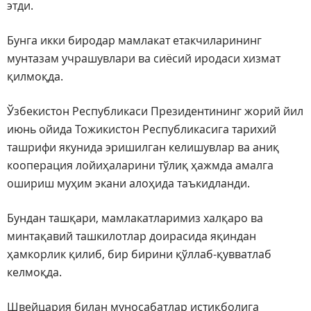
этди.
Бунга икки биродар мамлакат етакчиларининг
мунтазам учрашувлари ва сиёсий иродаси хизмат
қилмоқда.
Ўзбекистон Республикаси Президентининг жорий йил
июнь ойида Тожикистон Республикасига тарихий
ташрифи якунида эришилган келишувлар ва аниқ
кооперация лойиҳаларини тўлиқ ҳажмда амалга
ошириш муҳим экани алоҳида таъкидланди.
Бундан ташқари, мамлакатларимиз халқаро ва
минтақавий ташкилотлар доирасида яқиндан
ҳамкорлик қилиб, бир бирини қўллаб-қувватлаб
келмоқда.
Швейцария билан муносабатлар истиқболига