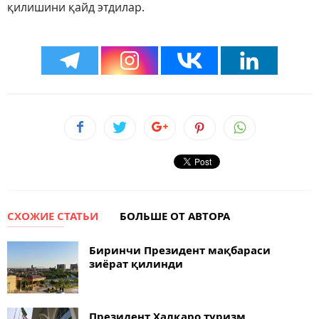
қилишини қайд этдилар.
СХОЖИЕ СТАТЬИ
БОЛЬШЕ ОТ АВТОРА
Биринчи Президент мақбараси
зиёрат қилинди
Президент Халқаро туризм