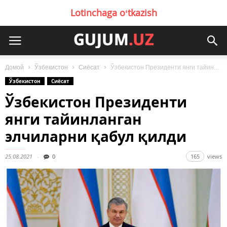
Lotinchaga oʻtkazish
Домой
Ўзбекистон
Сиёсат
Ўзбекистон Президенти янги тайинланган элчиларни қабул қилди
Ўзбекистон
Сиёсат
Ўзбекистон Президенти
янги тайинланган
элчиларни қабул қилди
25.08.2021
0
165
views