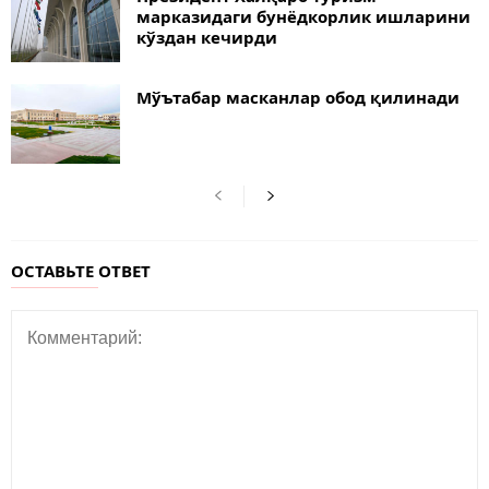
марказидаги бунёдкорлик ишларини
кўздан кечирди
Мўътабар масканлар обод қилинади
ОСТАВЬТЕ ОТВЕТ