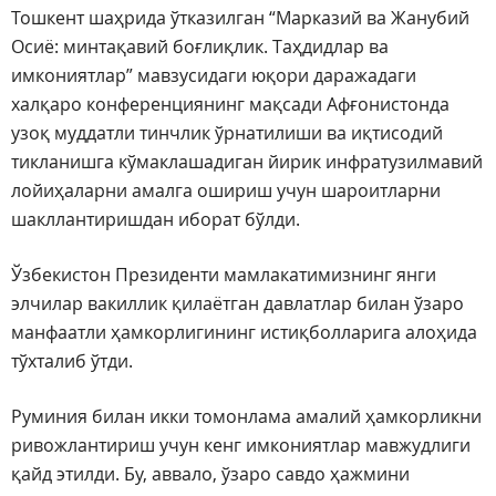
Тошкент шаҳрида ўтказилган “Марказий ва Жанубий
Осиё: минтақавий боғлиқлик. Таҳдидлар ва
имкониятлар” мавзусидаги юқори даражадаги
халқаро конференциянинг мақсади Афғонистонда
узоқ муддатли тинчлик ўрнатилиши ва иқтисодий
тикланишга кўмаклашадиган йирик инфратузилмавий
лойиҳаларни амалга ошириш учун шароитларни
шакллантиришдан иборат бўлди.
Ўзбекистон Президенти мамлакатимизнинг янги
элчилар вакиллик қилаётган давлатлар билан ўзаро
манфаатли ҳамкорлигининг истиқболларига алоҳида
тўхталиб ўтди.
Руминия билан икки томонлама амалий ҳамкорликни
ривожлантириш учун кенг имкониятлар мавжудлиги
қайд этилди. Бу, аввало, ўзаро савдо ҳажмини