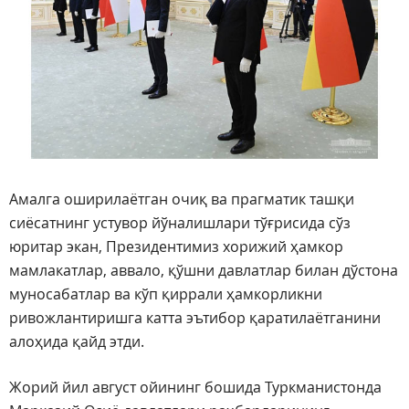
Амалга оширилаётган очиқ ва прагматик ташқи
сиёсатнинг устувор йўналишлари тўғрисида сўз
юритар экан, Президентимиз хорижий ҳамкор
мамлакатлар, аввало, қўшни давлатлар билан дўстона
муносабатлар ва кўп қиррали ҳамкорликни
ривожлантиришга катта эътибор қаратилаётганини
алоҳида қайд этди.
Жорий йил август ойининг бошида Туркманистонда