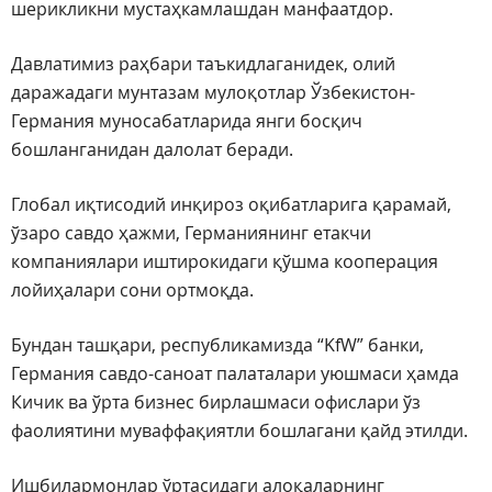
шерикликни мустаҳкамлашдан манфаатдор.
Давлатимиз раҳбари таъкидлаганидек, олий
даражадаги мунтазам мулоқотлар Ўзбекистон-
Германия муносабатларида янги босқич
бошланганидан далолат беради.
Глобал иқтисодий инқироз оқибатларига қарамай,
ўзаро савдо ҳажми, Германиянинг етакчи
компаниялари иштирокидаги қўшма кооперация
лойиҳалари сони ортмоқда.
Бундан ташқари, республикамизда “KfW” банки,
Германия савдо-саноат палаталари уюшмаси ҳамда
Кичик ва ўрта бизнес бирлашмаси офислари ўз
фаолиятини муваффақиятли бошлагани қайд этилди.
Ишбилармонлар ўртасидаги алоқаларнинг