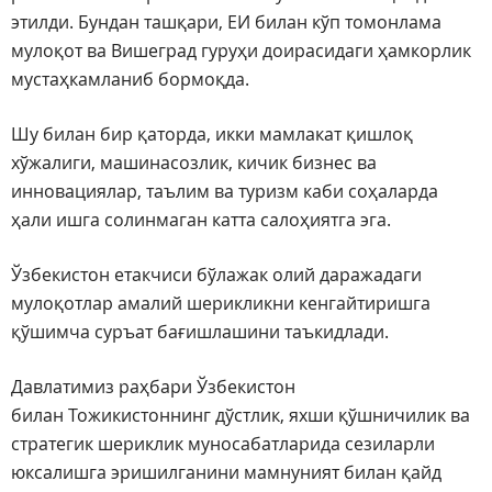
этилди. Бундан ташқари, ЕИ билан кўп томонлама
мулоқот ва Вишеград гуруҳи доирасидаги ҳамкорлик
мустаҳкамланиб бормоқда.
Шу билан бир қаторда, икки мамлакат қишлоқ
хўжалиги, машинасозлик, кичик бизнес ва
инновациялар, таълим ва туризм каби соҳаларда
ҳали ишга солинмаган катта салоҳиятга эга.
Ўзбекистон етакчиси бўлажак олий даражадаги
мулоқотлар амалий шерикликни кенгайтиришга
қўшимча суръат бағишлашини таъкидлади.
Давлатимиз раҳбари Ўзбекистон
билан Тожикистоннинг дўстлик, яхши қўшничилик ва
стратегик шериклик муносабатларида сезиларли
юксалишга эришилганини мамнуният билан қайд