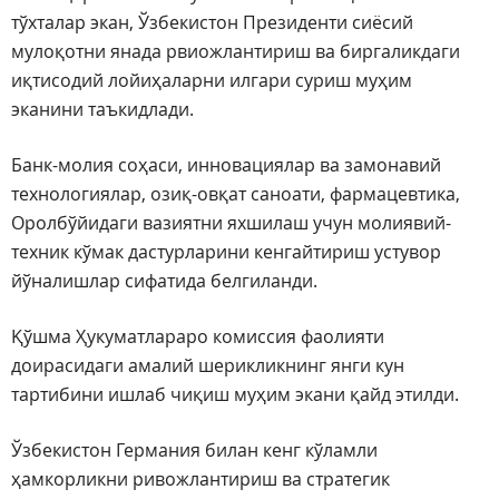
тўхталар экан, Ўзбекистон Президенти сиёсий
мулоқотни янада рвиожлантириш ва биргаликдаги
иқтисодий лойиҳаларни илгари суриш муҳим
эканини таъкидлади.
Банк-молия соҳаси, инновациялар ва замонавий
технологиялар, озиқ-овқат саноати, фармацевтика,
Оролбўйидаги вазиятни яхшилаш учун молиявий-
техник кўмак дастурларини кенгайтириш устувор
йўналишлар сифатида белгиланди.
Қўшма Ҳукуматлараро комиссия фаолияти
доирасидаги амалий шерикликнинг янги кун
тартибини ишлаб чиқиш муҳим экани қайд этилди.
Ўзбекистон Германия билан кенг кўламли
ҳамкорликни ривожлантириш ва стратегик