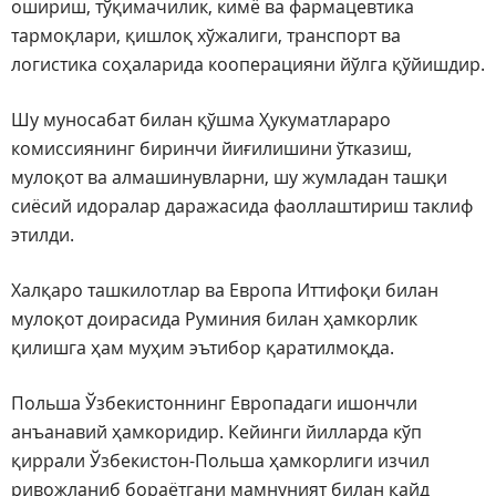
ошириш, тўқимачилик, кимё ва фармацевтика
тармоқлари, қишлоқ хўжалиги, транспорт ва
логистика соҳаларида кооперацияни йўлга қўйишдир.
Шу муносабат билан қўшма Ҳукуматлараро
комиссиянинг биринчи йиғилишини ўтказиш,
мулоқот ва алмашинувларни, шу жумладан ташқи
сиёсий идоралар даражасида фаоллаштириш таклиф
этилди.
Халқаро ташкилотлар ва Европа Иттифоқи билан
мулоқот доирасида Руминия билан ҳамкорлик
қилишга ҳам муҳим эътибор қаратилмоқда.
Польша Ўзбекистоннинг Европадаги ишончли
анъанавий ҳамкоридир. Кейинги йилларда кўп
қиррали Ўзбекистон-Польша ҳамкорлиги изчил
ривожланиб бораётгани мамнуният билан қайд