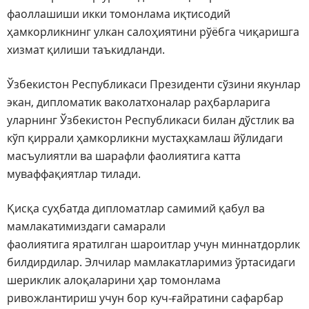
фаоллашиши икки томонлама иқтисодий
ҳамкорликнинг улкан салоҳиятини рўёбга чиқаришга
хизмат қилиши таъкидланди.
Ўзбекистон Республикаси Президенти сўзини якунлар
экан, дипломатик ваколатхоналар раҳбарларига
уларнинг Ўзбекистон Республикаси билан дўстлик ва
кўп қиррали ҳамкорликни мустаҳкамлаш йўлидаги
масъулиятли ва шарафли фаолиятига катта
муваффақиятлар тилади.
Қисқа суҳбатда дипломатлар самимий қабул ва
мамлакатимиздаги самарали
фаолиятига яратилган шароитлар учун миннатдорлик
билдирдилар. Элчилар мамлакатларимиз ўртасидаги
шериклик алоқаларини ҳар томонлама
ривожлантириш учун бор куч-ғайратини сафарбар