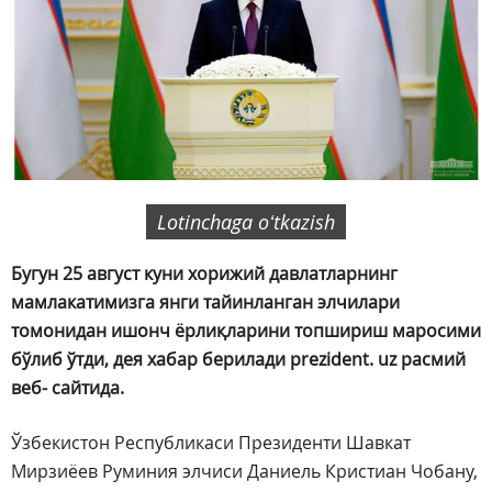
Lotinchaga oʻtkazish
Бугун 25 август куни хорижий давлатларнинг
мамлакатимизга янги тайинланган элчилари
томонидан ишонч ёрлиқларини топшириш маросими
бўлиб ўтди, дея хабар берилади prezident. uz расмий
веб- сайтида.
Ўзбекистон Республикаси Президенти Шавкат
Мирзиёев Руминия элчиси Даниель Кристиан Чобану,