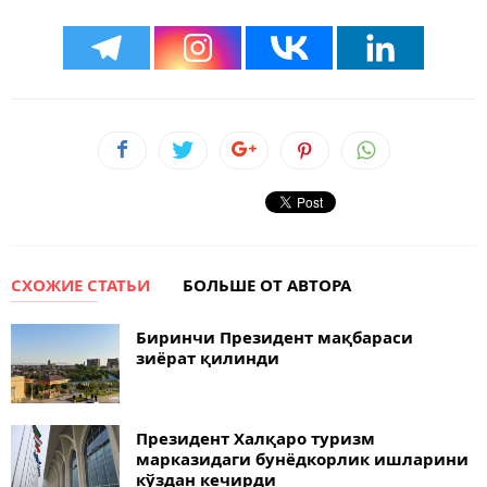
СХОЖИЕ СТАТЬИ
БОЛЬШЕ ОТ АВТОРА
Биринчи Президент мақбараси
зиёрат қилинди
Президент Халқаро туризм
марказидаги бунёдкорлик ишларини
кўздан кечирди