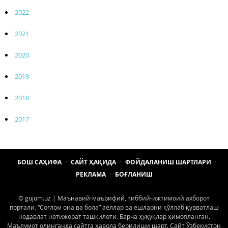
2022
2021
2020
2019
2018
2017
БОШ САҲИФА
САЙТ ҲАҚИДА
ФОЙДАЛАНИШ ШАРТЛАРИ
РЕКЛАМА
БОҒЛАНИШ
© gujum.uz | Маънавий-маърифий, тиббий-ижтимоий ахборот
портали. “Соғлом она ва бола” аёллар ва ёшларни қўллаб қувватлаш
нодавлат нотижорат ташкилоти. Барча ҳуқуқлар ҳимояланган.
Маълумот олинганда сайтга ҳавола берилиши шарт. Сайт Ўзбекистон