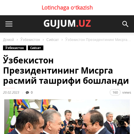
Lotinchaga oʻtkazish
Домой
Ўзбекистон
Сиёсат
Ўзбекистон Президентининг Мисрга расмий ташрифи бошланди
Ўзбекистон
Сиёсат
Ўзбекистон
Президентининг Мисрга
расмий ташрифи бошланди
20.02.2023
0
160
views