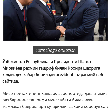
Lotinchaga oʻtkazish
Ўзбекистон Республикаси Президенти Шавкат
Мирзиёев расмий ташриф билан Қоҳира шаҳрига
келди, дея хабар берилади prezident. uz расмий веб-
сайтида.
Миср пойтахтининг халқаро аэропортида давлатимиз
раҳбарининг ташрифи муносабати билан икки
мамлакат байроқлари кўтарилди, фахрий қоровул саф