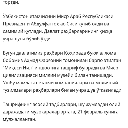
тортди.
Ўзбекистон етакчисини Миср Араб Республикаси
Президенти Абдулфаттоҳ ас-Сиси кутиб олди ва
самимий қутлади. Давлат раҳбарларининг қисқа
учрашуви бўлиб ўтди.
Бугун давлатимиз раҳбари Қоҳирада буюк аллома
бобомиз Аҳмад Фарғоний томонидан барпо этилган
“Миқёси Нил” иншоотига ташриф буюради ва Миср
цивилизацияси миллий музейи билан танишади.
Ушбу мамлакат етакчи компаниялари ва молиявий
тузилмалари раҳбарлари билан учрашув ўтказилади.
Ташрифнинг асосий тадбирлари, шу жумладан олий
даражадаги музокаралар эртага, 21 февраль кунига
мўлжалланган.