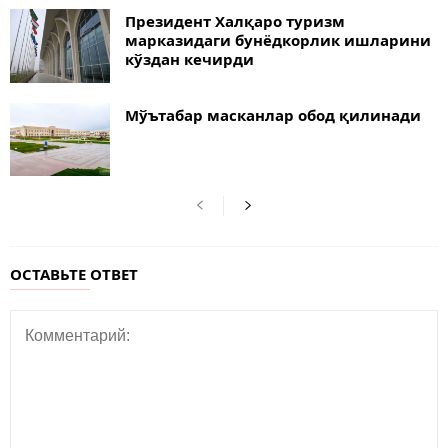
Президент Халқаро туризм
марказидаги бунёдкорлик ишларини
кўздан кечирди
Мўътабар масканлар обод қилинади
ОСТАВЬТЕ ОТВЕТ