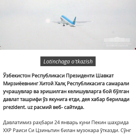
Lotinchaga oʻtkazish
Ўзбекистон Республикаси Президенти Шавкат
Мирзиёевнинг Хитой Халқ Республикасига самарали
учрашувлар ва эришилган келишувларга бой бўлган
давлат ташрифи ўз якунига етди, дея хабар берилади
prezident. uz расмий веб- сайтида.
Давлатимиз раҳбари 24 январь куни Пекин шаҳрида
ХХР Раиси Си Цзиньпин билан музокара ўтказди. Сўнг