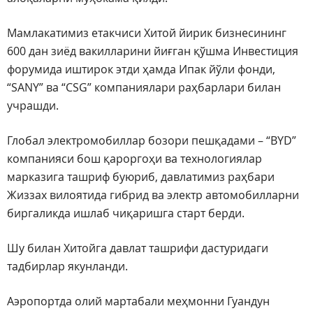
Мамлакатимиз етакчиси Хитой йирик бизнесининг
600 дан зиёд вакилларини йиғган қўшма Инвестиция
форумида иштирок этди ҳамда Ипак йўли фонди,
“SANY” ва “CSG” компаниялари раҳбарлари билан
учрашди.
Глобал электромобиллар бозори пешқадами – “BYD”
компанияси бош қароргоҳи ва технологиялар
марказига ташриф буюриб, давлатимиз раҳбари
Жиззах вилоятида гибрид ва электр автомобилларни
биргаликда ишлаб чиқаришга старт берди.
Шу билан Хитойга давлат ташрифи дастуридаги
тадбирлар якунланди.
Аэропортда олий мартабали меҳмонни Гуандун