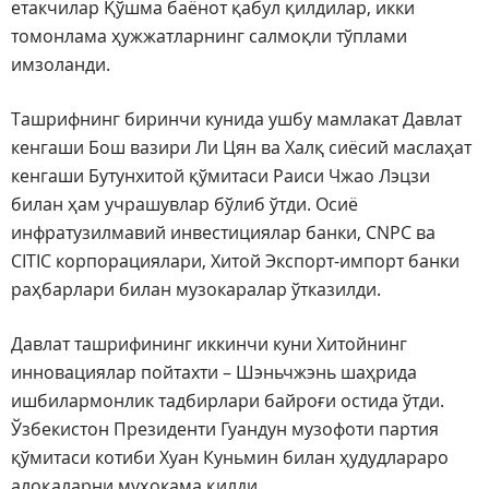
етакчилар Қўшма баёнот қабул қилдилар, икки
томонлама ҳужжатларнинг салмоқли тўплами
имзоланди.
Ташрифнинг биринчи кунида ушбу мамлакат Давлат
кенгаши Бош вазири Ли Цян ва Халқ сиёсий маслаҳат
кенгаши Бутунхитой қўмитаси Раиси Чжао Лэцзи
билан ҳам учрашувлар бўлиб ўтди. Осиё
инфратузилмавий инвестициялар банки, CNPC ва
CITIC корпорациялари, Хитой Экспорт-импорт банки
раҳбарлари билан музокаралар ўтказилди.
Давлат ташрифининг иккинчи куни Хитойнинг
инновациялар пойтахти – Шэньчжэнь шаҳрида
ишбилармонлик тадбирлари байроғи остида ўтди.
Ўзбекистон Президенти Гуандун музофоти партия
қўмитаси котиби Хуан Куньмин билан ҳудудлараро
алоқаларни муҳокама қилди.