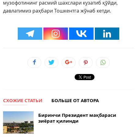
музофотининг расмий шахслари кузатиб қўйди,
давлатимиз раҳбари Тошкентга жўнаб кетди.
СХОЖИЕ СТАТЬИ
БОЛЬШЕ ОТ АВТОРА
Биринчи Президент мақбараси
зиёрат қилинди