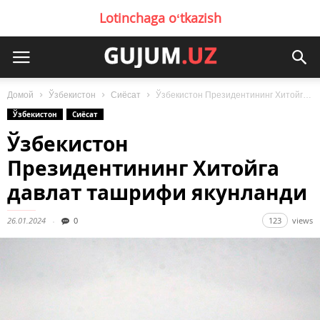
Lotinchaga oʻtkazish
Домой
Ўзбекистон
Сиёсат
Ўзбекистон Президентининг Хитойга давлат ташрифи якунланди
Ўзбекистон
Сиёсат
Ўзбекистон
Президентининг Хитойга
давлат ташрифи якунланди
26.01.2024
0
123
views