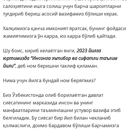
салоҳиятини ишга солиш учун барча шароитларни
туғдириб бериш асосий вазифамиз бўлиши керак.
Халқимизга қанча имконият яратсак, бунинг фойдаси
жамиятимизга ўн карра, юз карра бўлиб қайтади.
Шу боис, кириб келаётган янги,
2023 йилга
юртимизда “Инсонга эътибор ва сифатли таълим
йили”
, деб ном беришни таклиф қиламан.
Нима учун йилга бундай ном беряпмиз?
Биз Ўзбекистонда олиб борилаётган давлат
сиёсатининг марказида инсон ва унинг
манфаатларини таъминлашни устувор вазифа этиб
белгиладик. Бу сиёсат бир йил билан чекланиб
қолмаслиги, доимо бардавом бўлиши барчамизга