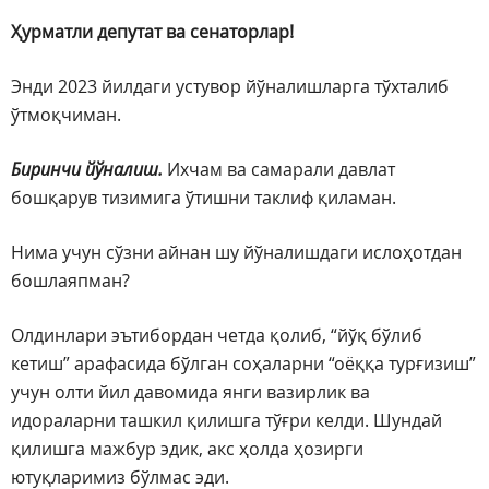
Ҳурматли депутат ва сенаторлар!
Энди 2023 йилдаги устувор йўналишларга тўхталиб
ўтмоқчиман.
Биринчи йўналиш.
Ихчам ва самарали давлат
бошқарув тизимига ўтишни таклиф қиламан.
Нима учун сўзни айнан шу йўналишдаги ислоҳотдан
бошлаяпман?
Олдинлари эътибордан четда қолиб, “йўқ бўлиб
кетиш” арафасида бўлган соҳаларни “оёққа турғизиш”
учун олти йил давомида янги вазирлик ва
идораларни ташкил қилишга тўғри келди. Шундай
қилишга мажбур эдик, акс ҳолда ҳозирги
ютуқларимиз бўлмас эди.