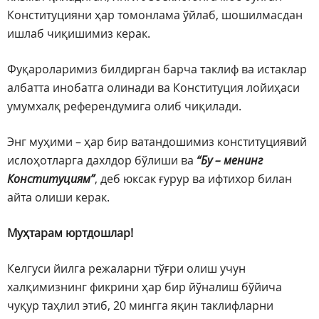
Конституцияни ҳар томонлама ўйлаб, шошилмасдан
ишлаб чиқишимиз керак.
Фуқароларимиз билдирган барча таклиф ва истаклар
албатта инобатга олинади ва Конституция лойиҳаси
умумхалқ референдумига олиб чиқилади.
Энг муҳими – ҳар бир ватандошимиз конституциявий
ислоҳотларга дахлдор бўлиши ва
“Бу – менинг
Конституциям”
, деб юксак ғурур ва ифтихор билан
айта олиши керак.
Муҳтарам юртдошлар!
Келгуси йилга режаларни тўғри олиш учун
халқимизнинг фикрини ҳар бир йўналиш бўйича
чуқур таҳлил этиб, 20 мингга яқин таклифларни