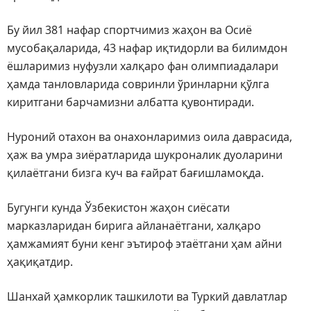
Бу йил 381 нафар спортчимиз жаҳон ва Осиё
мусобақаларида, 43 нафар иқтидорли ва билимдон
ёшларимиз нуфузли халқаро фан олимпиадалари
ҳамда танловларида совринли ўринларни қўлга
киритгани барчамизни албатта қувонтиради.
Нуроний отахон ва онахонларимиз оила даврасида,
ҳаж ва умра зиёратларида шукроналик дуоларини
қилаётгани бизга куч ва ғайрат бағишламоқда.
Бугунги кунда Ўзбекистон жаҳон сиёсати
марказларидан бирига айланаётгани, халқаро
ҳамжамият буни кенг эътироф этаётгани ҳам айни
ҳақиқатдир.
Шанхай ҳамкорлик ташкилоти ва Туркий давлатлар