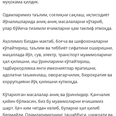
муҳокама қилдик.
Одамларимиз таълим, соғлиқни сақлаш, иқтисодиёт
йўналишларида аниқ-аниқ масалаларни кўтариб,
улар бўйича тизимли ечимларни ҳам таклиф этмоқда.
Аҳолимиз биздан мактаб, боғча ва шифохоналарни
кўпайтириш, таълим ва тиббиёт сифатини оширишни,
маҳаллада йўл, сув, электр, транспорт муаммоларини
ҳал қилишни, иш ўринларини кўпайтириш,
тадбиркорликка янги имкониятлар яратишни,
адолатни таъминлаш, оворагарчилик, бюрократия ва
коррупцияни йўқ қилишни кутмоқда.
Кўтарилган масалалар аниқ ва ўринлидир. Қанчалик
қийин бўлмасин, биз бу муаммоларни ечишимиз
шарт. Ҳеч ким четдан келиб, буларни ҳал қилиб
бермайди. Одамларимизнинг ташаббуси, шижоати ва