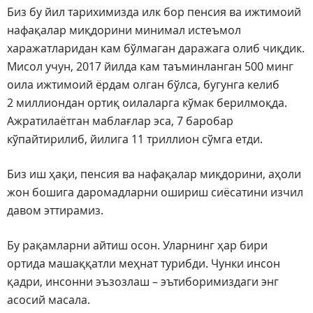
Биз бу йил тарихимизда илк бор пенсия ва ижтимоий
нафақалар миқдорини минимал истеъмол
харажатларидан кам бўлмаган даражага олиб чиқдик.
Мисол учун, 2017 йилда кам таъминланган 500 минг
оила ижтимоий ёрдам олган бўлса, бугунга келиб
2 миллиондан ортиқ оилаларга кўмак берилмоқда.
Ажратилаётган маблағлар эса, 7 баробар
кўпайтирилиб, йилига 11 триллион сўмга етди.
Биз иш ҳақи, пенсия ва нафақалар миқдорини, аҳоли
жон бошига даромадларни ошириш сиёсатини изчил
давом эттирамиз.
Бу рақамларни айтиш осон. Уларнинг ҳар бири
ортида машаққатли меҳнат турибди. Чунки инсон
қадри, инсонни эъзозлаш – эътиборимиздаги энг
асосий масала.