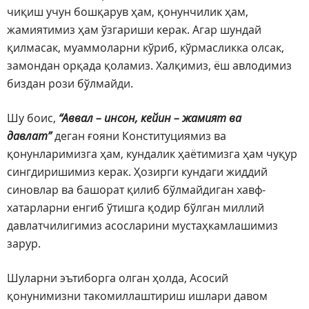
чиқиш учун бошқарув ҳам, қонунчилик ҳам,
жамиятимиз ҳам ўзгариши керак. Агар шундай
қилмасак, муаммоларни кўриб, кўрмасликка олсак,
замондан орқада қоламиз. Халқимиз, ёш авлодимиз
биздан рози бўлмайди.
Шу боис,
“Аввал – инсон, кейин – жамият ва
давлат”
деган ғояни Конституциямиз ва
қонунларимизга ҳам, кундалик ҳаётимизга ҳам чуқур
сингдиришимиз керак. Ҳозирги кундаги жиддий
синовлар ва башорат қилиб бўлмайдиган хавф-
хатарларни енгиб ўтишга қодир бўлган миллий
давлатчилигимиз асосларини мустаҳкамлашимиз
зарур.
Шуларни эътиборга олган ҳолда, Асосий
қонунимизни такомиллаштириш ишлари давом