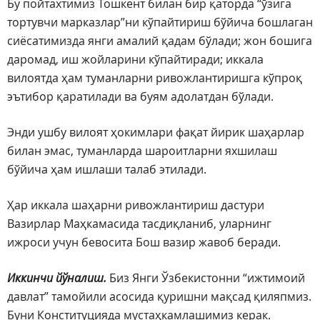
Бу пойтахтимиз Тошкент билан бир қаторда “ўзига
тортувчи марказлар”ни кўпайтириш бўйича бошлаган
сиёсатимизда янги амалий қадам бўлади; жон бошига
даромад, иш жойларини кўпайтиради; иккала
вилоятда ҳам туманларни ривожлантиришга кўпроқ
эътибор қаратилади ва буям адолатдан бўлади.
Энди ушбу вилоят ҳокимлари фақат йирик шаҳарлар
билан эмас, туманларда шароитларни яхшилаш
бўйича ҳам ишлаши талаб этилади.
Ҳар иккала шаҳарни ривожлантириш дастури
Вазирлар Маҳкамасида тасдиқланиб, уларнинг
ижроси учун бевосита Бош вазир жавоб беради.
Иккинчи йўналиш.
Биз Янги Ўзбекистонни “ижтимоий
давлат” тамойили асосида қуришни мақсад қиляпмиз.
Буни Конституцияда мустаҳкамлашимиз керак.