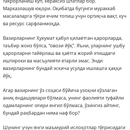
такрорланиш кўп, кераксиз штатлар бор.
Марказлашув юқори. Оқибатда бугунги мураккаб
масалаларга тўғри ечим топиш учун ортиқча вақт, куч
ва ресурс сарфланмоқда.
Вазирларнинг Ҳукумат қабул қилаётган қарорларда,
таъбир жоиз бўлса, “овози йўқ”. Яъни, уларнинг ушбу
қарорларни тайёрлаш ва ҳаётга жорий этишдаги
иштироки ва масъулияти етарли эмас. Энди
вазирларнинг бундай эскича усулда ишлашга ҳаққи
йўқ.
Агар вазирнинг ўз соҳаси бўйича узоқни кўзлаган
аниқ ёндашувлари бўлмаса, унинг фаолияти туфайли
одамларнинг оғири енгил бўлмаса, ўзингиз айтинг,
бундай раҳбардан нима наф бор?
Шунинг учун янги маъмурий ислоҳотлар тўғрисидаги