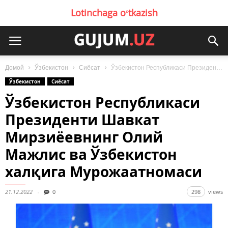
Lotinchaga oʻtkazish
Домой
Ўзбекистон
Сиёсат
Ўзбекистон Республикаси Президенти Шавкат Мирзиёевнинг Олий Мажлис ва Ўзбекистон халқига Мурожаатномаси
Ўзбекистон
Сиёсат
Ўзбекистон Республикаси
Президенти Шавкат
Мирзиёевнинг Олий
Мажлис ва Ўзбекистон
халқига Мурожаатномаси
21.12.2022
0
298
views