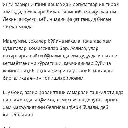
Янги вазирни тайинлашда ҳам депутатлар иштирок
этмоқда, режалари билан танишиб, маъқуллаяпти.
Лекин, афсуски, кейинчалик фақат танқид билан
чекланмоқда.
Маълумки, соҳалар бўйича иккала палатада ҳам
қўмиталар, комиссиялар бор. Аслида, улар
вазирларга қайси йўналишда ёки ҳудудда иш яхши
кетмаётганини кўрсатиши, камчиликлар бўйича
жойига чиқиб, аҳоли фикрини ўрганиб, масалага
биргаликда ечим топишлари лозим.
Шу боис, вазир фаолиятини самарали ташкил этишда
парламентдаги қўмита, комиссия ва депутатларнинг
ҳам масъулиятини белгилаш тўғри бўлади, деб
ҳисоблайман.