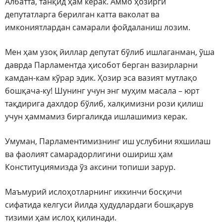
Албатта, танқид ҳам керак. Аммо ҳозирги
депутатларга берилган катта ваколат ва
имкониятлардан самарали фойдаланиш лозим.
Мен ҳам узоқ йиллар депутат бўлиб ишлаганман, ўша
даврда Парламентда ҳисобот берган вазирларни
камдан-кам кўрар эдик. Ҳозир эса вазият мутлақо
бошқача-ку! Шунинг учун энг муҳим масала – юрт
тақдирига дахлдор бўлиб, халқимизни рози қилиш
учун ҳаммамиз биргаликда ишлашимиз керак.
Умуман, Парламентимизнинг иш услубини яхшилаш
ва фаолият самарадорлигини ошириш ҳам
Конституциямизда ўз аксини топиши зарур.
Маъмурий ислоҳотларнинг иккинчи босқичи
сифатида келгуси йилда ҳудудлардаги бошқарув
тизими ҳам ислоҳ қилинади.