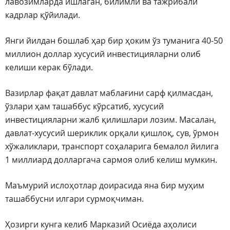
лавозимларда ишлаган, билимли ва тажрибали
кадрлар қўйилади.
Янги йилдан бошлаб ҳар бир ҳоким ўз туманига 40-50
миллион доллар хусусий инвестицияларни олиб
келиши керак бўлади.
Вазирлар фақат давлат маблағини сарф қилмасдан,
ўзлари ҳам ташаббус кўрсатиб, хусусий
инвестицияларни жалб қилишлари лозим. Масалан,
давлат-хусусий шериклик орқали қишлоқ, сув, ўрмон
хўжаликлари, транспорт соҳаларига бемалол йилига
1 миллиард долларгача сармоя олиб келиш мумкин.
Маъмурий ислоҳотлар доирасида яна бир муҳим
ташаббусни илгари сурмоқчиман.
Ҳозирги кунга келиб Марказий Осиёда аҳолиси