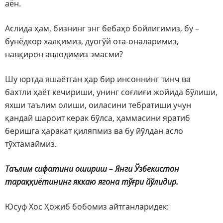
аён.
Аслида ҳам, бизнинг энг бебаҳо бойлигимиз, бу –
бунёдкор халқимиз, дуогўй ота-оналаримиз,
навқирон авлодимиз эмасми?
Шу юртда яшаётган ҳар бир инсоннинг тинч ва
бахтли ҳаёт кечириши, унинг соғлиғи жойида бўлиши,
яхши таълим олиши, оиласини тебратиши учун
қандай шароит керак бўлса, ҳаммасини яратиб
беришга ҳаракат қиляпмиз ва бу йўлдан асло
тўхтамаймиз.
Таълим сифатини ошириш – Янги Ўзбекистон
тараққиётининг яккаю ягона тўғри йўлидир.
Юсуф Хос Ҳожиб бобомиз айтганларидек: