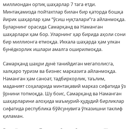
миллиондан ортиқ шаҳарлар 7 тага етди.
Минтақамизда пойтахтлар билан бир қаторда бошқа
йирик шаҳарлар ҳам “ўсиш нуқталари”га айланмоқда.
Буларнинг орасида Самарқанд ва Наманган
шаҳарлари ҳам бор. Уларнинг ҳар бирида аҳоли сони
бир миллионга етмоқда. Иккала шаҳарда ҳам улкан
бунёдкорлик ишлари амалга оширилмоқда.
Самарқанд шаҳри дунё танийдиган мегаполисга,
халқаро туризм ва бизнес марказига айланмоқда.
Наманган ҳам саноат, тадбиркорлик, таълим,
маданият соҳаларида минтақавий марказ сифатида ўз
ўрнини топмоқда. Шу боис, Самарқанд ва Наманган
шаҳарларини алоҳида маъмурий-ҳудудий бирликлар
сифатида республика бўйсунувига ўтказишни таклиф
қиламан.