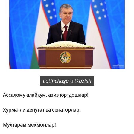
Lotinchaga oʻtkazish
Ассалому алайкум, азиз юртдошлар!
Ҳурматли депутат ва сенаторлар!
Муҳтарам меҳмонлар!