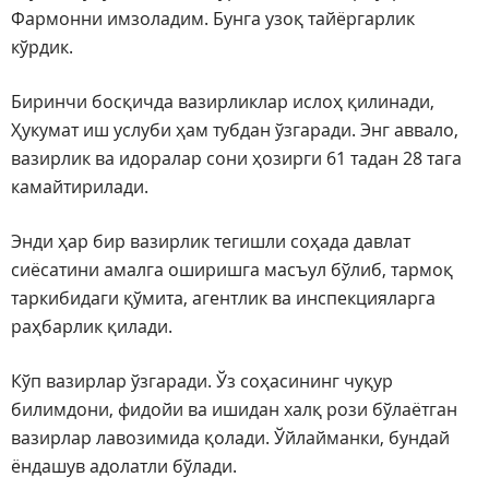
Фармонни имзоладим. Бунга узоқ тайёргарлик
кўрдик.
Биринчи босқичда вазирликлар ислоҳ қилинади,
Ҳукумат иш услуби ҳам тубдан ўзгаради. Энг аввало,
вазирлик ва идоралар сони ҳозирги 61 тадан 28 тага
камайтирилади.
Энди ҳар бир вазирлик тегишли соҳада давлат
сиёсатини амалга оширишга масъул бўлиб, тармоқ
таркибидаги қўмита, агентлик ва инспекцияларга
раҳбарлик қилади.
Кўп вазирлар ўзгаради. Ўз соҳасининг чуқур
билимдони, фидойи ва ишидан халқ рози бўлаётган
вазирлар лавозимида қолади. Ўйлайманки, бундай
ёндашув адолатли бўлади.