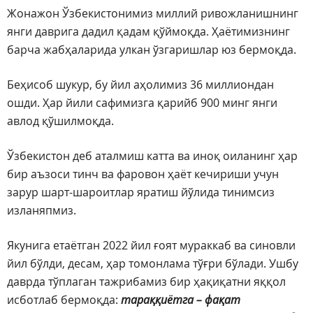
Жонажон Ўзбекистонимиз миллий ривожланишнинг
янги даврига дадил қадам қўймоқда. Ҳаётимизнинг
барча жабҳаларида улкан ўзгаришлар юз бермоқда.
Беҳисоб шукур, бу йил аҳолимиз 36 миллиондан
ошди. Ҳар йили сафимизга қарийб 900 минг янги
авлод қўшилмоқда.
Ўзбекистон деб аталмиш катта ва иноқ оиланинг ҳар
бир аъзоси тинч ва фаровон ҳаёт кечириши учун
зарур шарт-шароитлар яратиш йўлида тинимсиз
изланяпмиз.
Якунига етаётган 2022 йил ғоят мураккаб ва синовли
йил бўлди, десам, ҳар томонлама тўғри бўлади. Ушбу
даврда тўплаган тажрибамиз бир ҳақиқатни яққол
исботлаб бермоқда:
тараққиётга – фақат