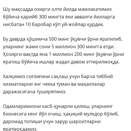
Шу мақсадда охирги олти йилда мамлакатимиз
бўйича қарийб 300 мингта ёки аввалги йилларга
нисбатан 10 баробар кўп уй-жойлар қурдик.
Бу даврда қўшимча 500 минг ўқувчи ўрни яратилиб,
уларнинг жами сони 5 миллион 300 мингга етди.
Ҳозирги вақтда яна 1 миллион 200 минг ўқувчи ўрни
яратиш бўйича ишлар жадал давом эттирилмоқда.
Халқимиз соғлиғини сақлаш учун барча тиббий
хизматларни энг чекка туман ва маҳаллалар
даражасигача туширяпмиз.
Одамларимизни касб-ҳунарли қилиш, уларнинг
бизнесига кенг йўл очиш, ҳақиқий мулкдор бўлиб,
даромад топиши учун зарур шароитларни
яратмоқдамиз.