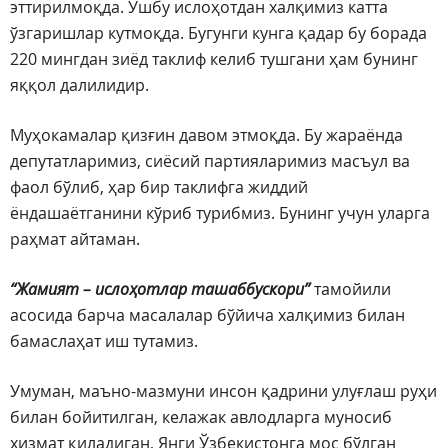
эттирилмоқда. Ушбу ислоҳотдан халқимиз катта
ўзгаришлар кутмоқда. Бугунги кунга қадар бу борада
220 мингдан зиёд таклиф келиб тушгани ҳам бунинг
яққол далилидир.
Муҳокамалар қизғин давом этмоқда. Бу жараёнда
депутатларимиз, сиёсий партияларимиз масъул ва
фаол бўлиб, ҳар бир таклифга жиддий
ёндашаётганини кўриб турибмиз. Бунинг учун уларга
раҳмат айтаман.
“Жамият – ислоҳотлар ташаббускори”
тамойили
асосида барча масалалар бўйича халқимиз билан
бамаслаҳат иш тутамиз.
Умуман, маъно-мазмуни инсон қадрини улуғлаш руҳи
билан бойитилган, келажак авлодларга муносиб
хизмат қиладиган, Янги Ўзбекистонга мос бўлган