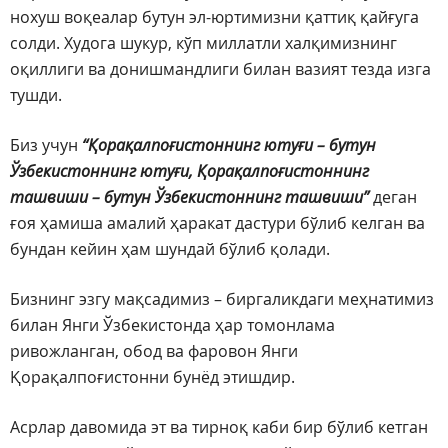
нохуш воқеалар бутун эл-юртимизни қаттиқ қайғуга
солди. Худога шукур, кўп миллатли халқимизнинг
оқиллиги ва донишмандлиги билан вазият тезда изга
тушди.
Биз учун
“Қорақалпоғистоннинг ютуғи – бутун
Ўзбекистоннинг ютуғи, Қорақалпоғистоннинг
ташвиши – бутун Ўзбекистоннинг ташвиши”
деган
ғоя ҳамиша амалий ҳаракат дастури бўлиб келган ва
бундан кейин ҳам шундай бўлиб қолади.
Бизнинг эзгу мақсадимиз – биргаликдаги меҳнатимиз
билан Янги Ўзбекистонда ҳар томонлама
ривожланган, обод ва фаровон Янги
Қорақалпоғистонни бунёд этишдир.
Асрлар давомида эт ва тирноқ каби бир бўлиб кетган