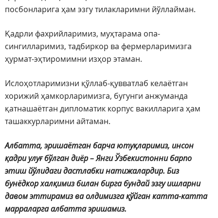
посбонларига ҳам эзгу тилакларимни йўллайман.
Қадрли фахрийларимиз, муҳтарама опа-
сингилларимиз, тадбиркор ва фермерларимизга
ҳурмат-эҳтиромимни изҳор этаман.
Ислоҳотларимизни қўллаб-қувватлаб келаётган
хорижий ҳамкорларимизга, бугунги анжуманда
қатнашаётган дипломатик корпус вакилларига ҳам
ташаккурларимни айтаман.
Албатта, эришаётган барча ютуқларимиз, инсон
қадри улуғ бўлган диёр – Янги Ўзбекистонни барпо
этиш йўлидаги дастлабки натижалардир. Биз
бунёдкор халқимиз билан бирга бундай эзгу ишларни
давом эттирамиз ва олдимизга қўйган катта-катта
марраларга албатта эришамиз.