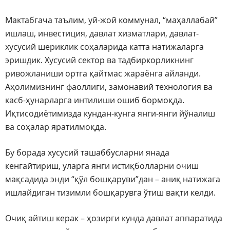
Мактабгача таълим, уй-жой коммунал, “маҳаллабай”
ишлаш, инвестиция, давлат хизматлари, давлат-
хусусий шериклик соҳаларида катта натижаларга
эришдик. Хусусий сектор ва тадбиркорликнинг
ривожланиши ортга қайтмас жараёнга айланди.
Аҳолимизнинг фаоллиги, замонавий технология ва
касб-ҳунарларга интилиши ошиб бормоқда.
Иқтисодиётимизда кундан-кунга янги-янги йўналиш
ва соҳалар яратилмоқда.
Бу борада хусусий ташаббусларни янада
кенгайтириш, уларга янги истиқболларни очиш
мақсадида энди “қўл бошқаруви”дан – аниқ натижага
ишлайдиган тизимли бошқарувга ўтиш вақти келди.
Очиқ айтиш керак – ҳозирги кунда давлат аппаратида