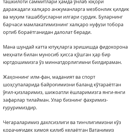
ташкилоти саммитлари ҳамда ўнлаб юқори
даражадаги халқаро анжуманларга мезбонлик қилдик
ва муҳим ташаббусларни илгари сурдик. Буларнинг
барчаси мамлакатимизнинг халқаро нуфузи тобора
ортиб бораётганидан далолат беради.
Мана шундай катта ютуқларга эришишда фидокорона
меҳнати билан муносиб ҳисса қўшган ҳар бир
юртдошимизга ўз миннатдорлигимни билдираман.
Жаҳоннинг илм-фан, маданият ва спорт
шоҳсупаларида байроғимизни баланд кўтараётган
ўғил-қизларимиз, шижоатли ёшларимизга янги-янги
зафарлар тилайман. Улар бизнинг фахримиз-
ғуруримиздир.
Чегараларимиз дахлсизлиги ва тинчлигимизни кўз
қорачиғидек ҳимоя қилиб келаётган Ватанимиз