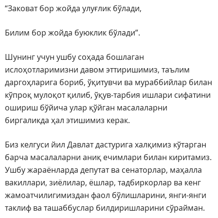
“Заковат бор жойда улуғлик бўлади,
Билим бор жойда буюклик бўлади”.
Шунинг учун ушбу соҳада бошлаган
ислоҳотларимизни давом эттиришимиз, таълим
даргоҳларига бориб, ўқитувчи ва мураббийлар билан
кўпроқ мулоқот қилиб, ўқув-тарбия ишлари сифатини
ошириш бўйича улар қўйган масалаларни
биргаликда ҳал этишимиз керак.
Биз келгуси йил Давлат дастурига халқимиз кўтарган
барча масалаларни аниқ ечимлари билан киритамиз.
Ушбу жараёнларда депутат ва сенаторлар, маҳалла
вакиллари, зиёлилар, ёшлар, тадбиркорлар ва кенг
жамоатчилигимиздан фаол бўлишларини, янги-янги
таклиф ва ташаббуслар билдиришларини сўрайман.