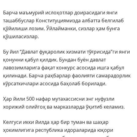
Барча маъмурий ислоҳотлар доирасидаги янги
ташаббуслар Конституциямизда албатта белгилаб
қўйилиши лозим. Ўйлайманки, сизлар ҳам бунга
қўшиласизлар.
Бу йил “Давлат фуқаролик хизмати тўғрисида”ги янги
қонунни қабул қилдик. Бундан буён давлат
лавозимларига фақат конкурс асосида ишга қабул
қилинади. Барча раҳбарлар фаолияти самарадорлик
кўрсаткичлари асосида баҳолаб борилади.
Ҳар йили 500 нафар мутахассисни энг нуфузли
хорижий олийгоҳ ва марказларда ўқитиб келамиз.
Келгуси икки йилда ҳар бир туман ва шаҳар
ҳокимлигига республика идораларида юқори