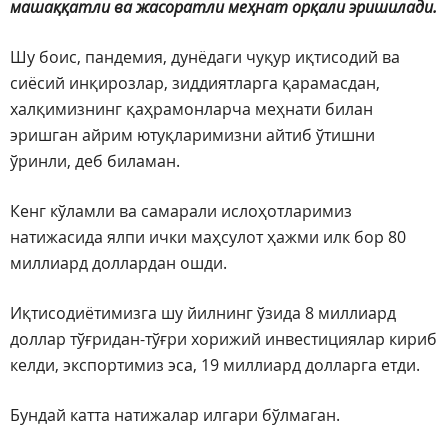
машаққатли ва жасоратли меҳнат орқали эришилади.
Шу боис, пандемия, дунёдаги чуқур иқтисодий ва
сиёсий инқирозлар, зиддиятларга қарамасдан,
халқимизнинг қаҳрамонларча меҳнати билан
эришган айрим ютуқларимизни айтиб ўтишни
ўринли, деб биламан.
Кенг кўламли ва самарали ислоҳотларимиз
натижасида ялпи ички маҳсулот ҳажми илк бор 80
миллиард доллардан ошди.
Иқтисодиётимизга шу йилнинг ўзида 8 миллиард
доллар тўғридан-тўғри хорижий инвестициялар кириб
келди, экспортимиз эса, 19 миллиард долларга етди.
Бундай катта натижалар илгари бўлмаган.