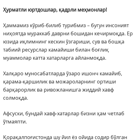
Ҳурматли юртдошлар, қадрли меҳмонлар!
Ҳаммамиз кўриб-билиб турибмиз – бугун инсоният
ниҳоятда мураккаб даврни бошидан кечирмоқда. Ер
юзида иқлимнинг кескин ўзгариши, сув ва бошқа
табиий ресурслар камайиши билан боғлиқ
муаммолар катта хатарларга айланмоқда.
Халқаро муносабатларда ўзаро ишонч камайиб,
қарама-қаршилик ва можароларнинг ортиши
барқарорлик ва ривожланишга жиддий хавф
солмоқда.
Афсуски, бундай хавф-хатарлар бизни ҳам четлаб
ўтмаяпти.
Қорақалпоғистонда шу йил ёз ойида содир бўлган