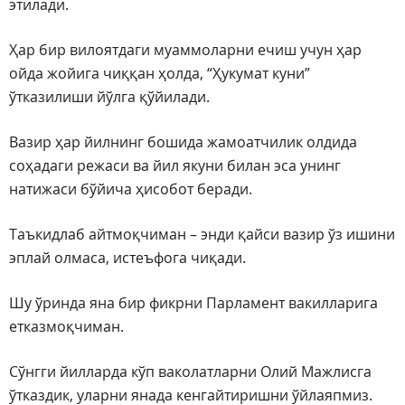
этилади.
Ҳар бир вилоятдаги муаммоларни ечиш учун ҳар
ойда жойига чиққан ҳолда, “Ҳукумат куни”
ўтказилиши йўлга қўйилади.
Вазир ҳар йилнинг бошида жамоатчилик олдида
соҳадаги режаси ва йил якуни билан эса унинг
натижаси бўйича ҳисобот беради.
Таъкидлаб айтмоқчиман – энди қайси вазир ўз ишини
эплай олмаса, истеъфога чиқади.
Шу ўринда яна бир фикрни Парламент вакилларига
етказмоқчиман.
Сўнгги йилларда кўп ваколатларни Олий Мажлисга
ўтказдик, уларни янада кенгайтиришни ўйлаяпмиз.