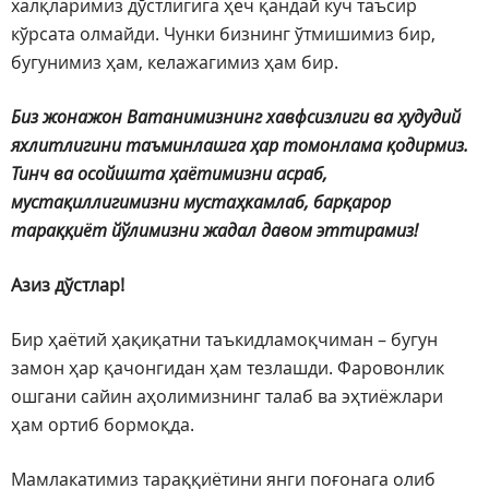
халқларимиз дўстлигига ҳеч қандай куч таъсир
кўрсата олмайди. Чунки бизнинг ўтмишимиз бир,
бугунимиз ҳам, келажагимиз ҳам бир.
Биз жонажон Ватанимизнинг хавфсизлиги ва ҳудудий
яхлитлигини таъминлашга ҳар томонлама қодирмиз.
Тинч ва осойишта ҳаётимизни асраб,
мустақиллигимизни мустаҳкамлаб, барқарор
тараққиёт йўлимизни жадал давом эттирамиз!
Азиз дўстлар!
Бир ҳаётий ҳақиқатни таъкидламоқчиман – бугун
замон ҳар қачонгидан ҳам тезлашди. Фаровонлик
ошгани сайин аҳолимизнинг талаб ва эҳтиёжлари
ҳам ортиб бормоқда.
Мамлакатимиз тараққиётини янги поғонага олиб