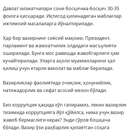
Давлат хизматчилари сони босқичма-босқич 30-35
фоизга қисқаради. Иқтисод қилинадиган маблағлар
ижтимоий масалаларга йўналтирилади.
Ҳар бир вазирнинг сиёсий мақоми, Президент,
парламент ва жамоатчилик олдидаги масъулияти
оширилади. Бунга мос равишда жавобгарлиги ҳам
кучайтирилади. Уларга аҳоли муаммоларини ҳал
қилиш учун етарли ваколат ва маблағ берилади.
Вазирликлар фаолиятида очиқлик, қонунийлик,
натижадорлик ва сифат асосий мезон бўлади.
Биз коррупция ҳақида кўп гапирамиз, лекин вазирлик
тизимида коррупцияга йўл қўйилса, нима учун вазир
жавоб бермаслиги керак? Энди сўров бошқача
бўлади. Вазир ўзи раҳбарлик қилаётган соҳага