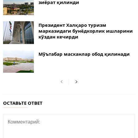
зиёрат қилинди
Президент Халқаро туризм
марказидаги бунёдкорлик ишларини
кўздан кечирди
Мўътабар масканлар обод қилинади
ОСТАВЬТЕ ОТВЕТ