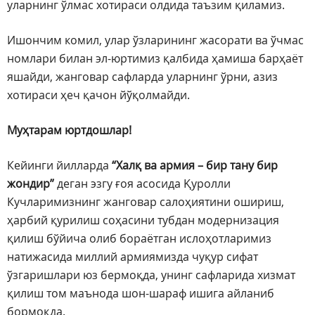
уларнинг ўлмас хотираси олдида таъзим қиламиз.
Ишончим комил, улар ўзларининг жасорати ва ўчмас
номлари билан эл-юртимиз қалбида ҳамиша барҳаёт
яшайди, жанговар сафларда уларнинг ўрни, азиз
хотираси ҳеч қачон йўқолмайди.
Муҳтарам юртдошлар!
Кейинги йилларда
“Халқ ва армия – бир тану бир
жондир”
деган эзгу ғоя асосида Қуролли
Кучларимизнинг жанговар салоҳиятини ошириш,
ҳарбий қурилиш соҳасини тубдан модернизация
қилиш бўйича олиб бораётган ислоҳотларимиз
натижасида миллий армиямизда чуқур сифат
ўзгаришлари юз бермоқда, унинг сафларида хизмат
қилиш том маънода шон-шараф ишига айланиб
бормоқда.