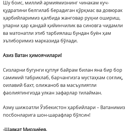
Шу боис, миллий армиямизнинг чинакам куч-
қудратини белгилаб берадиган қўрқмас ва довюрак
ҳарбийларимиз қалбида жанговар руҳни ошириш,
уларни ҳар қандай қийинчилик ва синовга чидамли
ва матонатли этиб тарбиялаш бундан буён ҳам
эътиборимиз марказида бўлади.
Азиз Ватан ҳимоячилари!
Сизларни бугунги қутлуғ байрам билан яна бир бор
самимий табриклаб, барчангизга мустаҳкам соғлиқ,
оилавий бахт, олижаноб ва масъулиятли
фаолиятингизда улкан зафарлар тилайман.
Азму шижоатли Ўзбекистон ҳарбийлари – Ватанимиз
посбонларига шон-шарафлар бўлсин!
-Шавкат Мирзиёев,