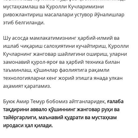
мустаҳкамлаш ва Қуролли Кучларимизни
ривожлантириш масалалари устувор йўналишлар
этиб белгиланди.
Шу асосда мамлакатимизнинг ҳарбий-илмий ва
ишлаб чиқариш салоҳиятини кучайтириш, Қуролли
Кучларнинг жанговар шайлигини ошириш, уларни
замонавий қурол-яроғ ва ҳарбий техника билан
таъминлаш, қўшинлар фаолиятига рақамли
технологияларни кенг жорий этишга янада улкан
аҳамият қаратамиз.
Буюк Амир Темур бобомиз айтганларидек,
ғалаба
тақдирини аввало қўшиннинг жанговар руҳи ва
тайёргарлиги, маънавий қудрати ва мустаҳкам
иродаси ҳал қилади.