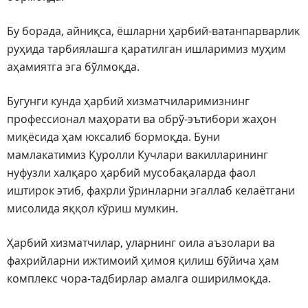
Бу борада, айниқса, ёшларни ҳарбий-ватанпарварлик
руҳида тарбиялашга қаратилган ишларимиз муҳим
аҳамиятга эга бўлмоқда.
Бугунги кунда ҳарбий хизматчиларимизнинг
профессионал маҳорати ва обрў-эътибори жаҳон
миқёсида ҳам юксалиб бормоқда. Буни
мамлакатимиз Қуролли Кучлари вакилларининг
нуфузли халқаро ҳарбий мусобақаларда фаол
иштирок этиб, фахрли ўринларни эгаллаб келаётгани
мисолида яққол кўриш мумкин.
Ҳарбий хизматчилар, уларнинг оила аъзолари ва
фахрийларни ижтимоий ҳимоя қилиш бўйича ҳам
комплекс чора-тадбирлар амалга оширилмоқда.