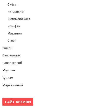
Сиёсат
Иқтисодиёт
Ижтимоий ҳаёт
Илм-фан
Маданият
Спорт
Жаҳон
Саломатлик
Савол-жавоб
Мутолаа
Туризм
Марказ ҳаёти
САЙТ АРХИВИ