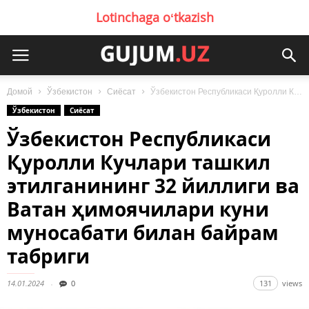
Lotinchaga oʻtkazish
Домой
Ўзбекистон
Сиёсат
Ўзбекистон Республикаси Қуролли Кучлари ташкил этилганининг 32 йиллиги ва Ватан ҳимоячилари куни...
Ўзбекистон
Сиёсат
Ўзбекистон Республикаси
Қуролли Кучлари ташкил
этилганининг 32 йиллиги ва
Ватан ҳимоячилари куни
муносабати билан байрам
табриги
14.01.2024
0
131
views