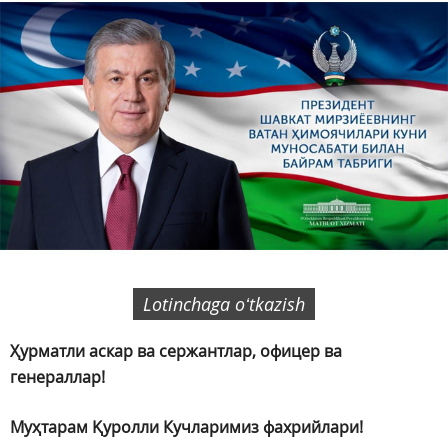
Lotinchaga oʻtkazish
Ҳурматли аскар ва сержантлар, офицер ва
генераллар!
Муҳтарам Қуролли Кучларимиз фахрийлари!