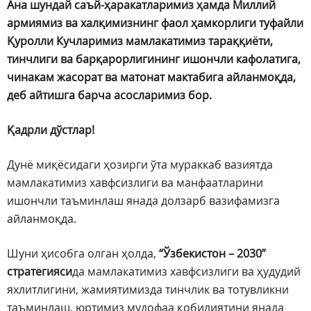
Ана шундай саъй-ҳаракатларимиз ҳамда Миллий
армиямиз ва халқимизнинг фаол ҳамкорлиги туфайли
Қуролли Кучларимиз мамлакатимиз тараққиёти,
тинчлиги ва барқарорлигининг ишончли кафолатига,
чинакам жасорат ва матонат мактабига айланмоқда,
деб айтишга барча асосларимиз бор.
Қадрли дўстлар!
Дунё миқёсидаги ҳозирги ўта мураккаб вазиятда
мамлакатимиз хавфсизлиги ва манфаатларини
ишончли таъминлаш янада долзарб вазифамизга
айланмоқда.
Шуни ҳисобга олган ҳолда,
“Ўзбекистон – 2030”
стратегияси
да мамлакатимиз хавфсизлиги ва ҳудудий
яхлитлигини, жамиятимизда тинчлик ва тотувликни
таъминлаш, юртимиз мудофаа қобилиятини янада