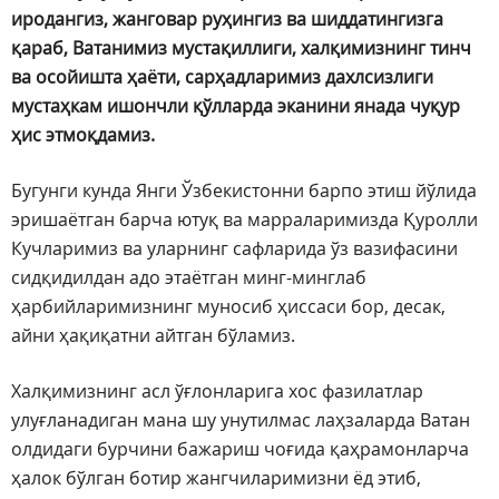
иродангиз, жанговар руҳингиз ва шиддатингизга
қараб, Ватанимиз мустақиллиги, халқимизнинг тинч
ва осойишта ҳаёти, сарҳадларимиз дахлсизлиги
мустаҳкам ишончли қўлларда эканини янада чуқур
ҳис этмоқдамиз.
Бугунги кунда Янги Ўзбекистонни барпо этиш йўлида
эришаётган барча ютуқ ва марраларимизда Қуролли
Кучларимиз ва уларнинг сафларида ўз вазифасини
сидқидилдан адо этаётган минг-минглаб
ҳарбийларимизнинг муносиб ҳиссаси бор, десак,
айни ҳақиқатни айтган бўламиз.
Халқимизнинг асл ўғлонларига хос фазилатлар
улуғланадиган мана шу унутилмас лаҳзаларда Ватан
олдидаги бурчини бажариш чоғида қаҳрамонларча
ҳалок бўлган ботир жангчиларимизни ёд этиб,