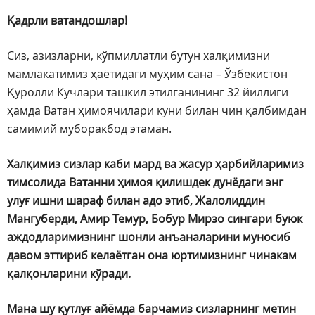
Қадрли ватандошлар!
Сиз, азизларни, кўпмиллатли бутун халқимизни
мамлакатимиз ҳаётидаги муҳим сана – Ўзбекистон
Қуролли Кучлари ташкил этилганининг 32 йиллиги
ҳамда Ватан ҳимоячилари куни билан чин қалбимдан
самимий муборакбод этаман.
Халқимиз сизлар каби мард ва жасур ҳарбийларимиз
тимсолида Ватанни ҳимоя қилишдек дунёдаги энг
улуғ ишни шараф билан адо этиб, Жалолиддин
Мангуберди, Амир Темур, Бобур Мирзо сингари буюк
аждодларимизнинг шонли анъаналарини муносиб
давом эттириб келаётган она юртимизнинг чинакам
қалқонларини кўради.
Мана шу қутлуғ айёмда барчамиз сизларнинг метин