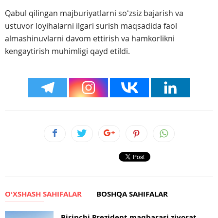
Qabul qilingan majburiyatlarni soʻzsiz bajarish va
ustuvor loyihalarni ilgari surish maqsadida faol
almashinuvlarni davom ettirish va hamkorlikni
kengaytirish muhimligi qayd etildi.
OʻXSHASH SAHIFALAR
BOSHQA SAHIFALAR
Birinchi Prezident maqbarasi ziyorat