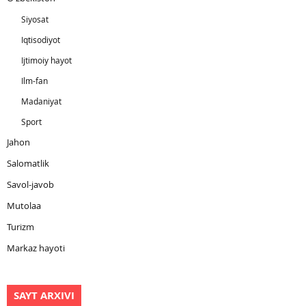
Siyosat
Iqtisodiyot
Ijtimoiy hayot
Ilm-fan
Madaniyat
Sport
Jahon
Salomatlik
Savol-javob
Mutolaa
Turizm
Markaz hayoti
SAYT ARXIVI