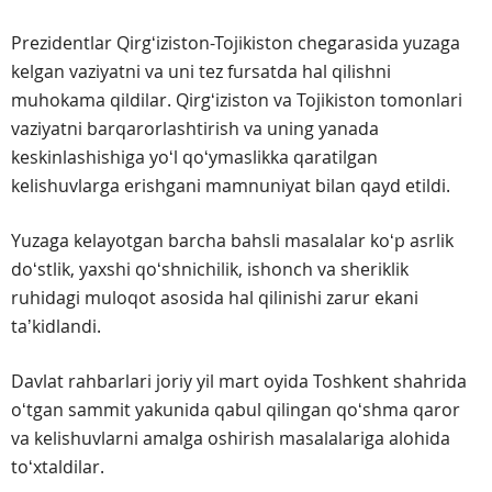
Prezidentlar Qirgʻiziston-Tojikiston chegarasida yuzaga
kelgan vaziyatni va uni tez fursatda hal qilishni
muhokama qildilar. Qirgʻiziston va Tojikiston tomonlari
vaziyatni barqarorlashtirish va uning yanada
keskinlashishiga yoʻl qoʻymaslikka qaratilgan
kelishuvlarga erishgani mamnuniyat bilan qayd etildi.
Yuzaga kelayotgan barcha bahsli masalalar koʻp asrlik
doʻstlik, yaxshi qoʻshnichilik, ishonch va sheriklik
ruhidagi muloqot asosida hal qilinishi zarur ekani
taʼkidlandi.
Davlat rahbarlari joriy yil mart oyida Toshkent shahrida
oʻtgan sammit yakunida qabul qilingan qoʻshma qaror
va kelishuvlarni amalga oshirish masalalariga alohida
toʻxtaldilar.