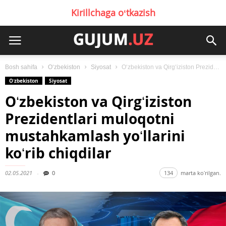
Kirillchaga oʻtkazish
Bosh sahifa
Oʻzbekiston
Siyosat
Oʻzbekiston va Qirgʻiziston Prezidentlari muloqotni mustahkamlash yoʻllarini koʻrib chiqdilar
Oʻzbekiston
Siyosat
Oʻzbekiston va Qirgʻiziston
Prezidentlari muloqotni
mustahkamlash yoʻllarini
koʻrib chiqdilar
02.05.2021
0
134
marta koʻrilgan.