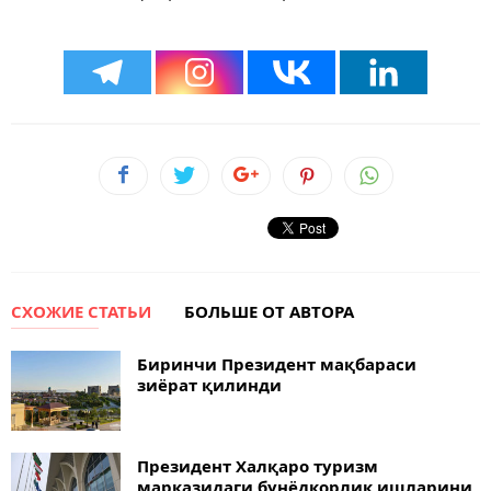
СХОЖИЕ СТАТЬИ
БОЛЬШЕ ОТ АВТОРА
Биринчи Президент мақбараси
зиёрат қилинди
Президент Халқаро туризм
марказидаги бунёдкорлик ишларини