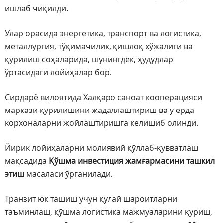
ишлаб чиқилди.
Улар орасида энергетика, транспорт ва логистика,
металлургия, тўқимачилик, қишлоқ хўжалиги ва
қурилиш соҳаларида, шунингдек, ҳудудлар
ўртасидаги лойиҳалар бор.
Сирдарё вилоятида Халқаро саноат кооперацияси
маркази қурилишини жадаллаштириш ва у ерда
корхоналарни жойлаштиришга келишиб олинди.
Йирик лойиҳаларни молиявий қўллаб-қувватлаш
мақсадида
Қўшма инвестиция жамғармасини ташкил
этиш
масаласи ўрганилади.
Транзит юк ташиш учун қулай шароитларни
таъминлаш, қўшма логистика мажмуаларини қуриш,