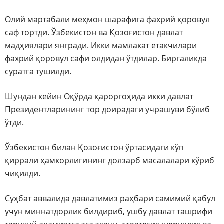
Олий мартабали меҳмон шарафига фахрий қоровул
саф тортди. Ўзбекистон ва Қозоғистон давлат
мадҳиялари янгради. Икки мамлакат етакчилари
фахрий қоровул сафи олдидан ўтдилар. Биргаликда
суратга тушилди.
Шундан кейин Оқўрда қароргоҳида икки давлат
Президентларининг тор доирадаги учрашуви бўлиб
ўтди.
Ўзбекистон билан Қозоғистон ўртасидаги кўп
қиррали ҳамкорлигининг долзарб масалалари кўриб
чиқилди.
Суҳбат аввалида давлатимиз раҳбари самимий қабул
учун миннатдорлик билдириб, ушбу давлат ташрифи