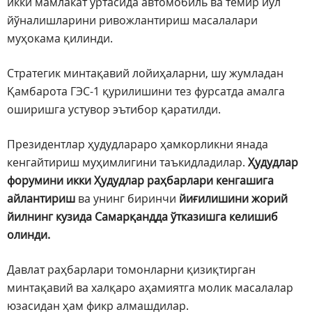
икки мамлакат ўртасида автомобиль ва темир йўл
йўналишларини ривожлантириш масалалари
муҳокама қилинди.
Стратегик минтақавий лойиҳаларни, шу жумладан
Қамбарота ГЭС-1 қурилишини тез фурсатда амалга
оширишга устувор эътибор қаратилди.
Президентлар ҳудудлараро ҳамкорликни янада
кенгайтириш муҳимлигини таъкидладилар.
Ҳудудлар
форумини икки Ҳудудлар раҳбарлари кенгашига
айлантириш
ва унинг биринчи
йиғилишини жорий
йилнинг кузида Самарқандда ўтказишга келишиб
олинди.
Давлат раҳбарлари томонларни қизиқтирган
минтақавий ва халқаро аҳамиятга молик масалалар
юзасидан ҳам фикр алмашдилар.