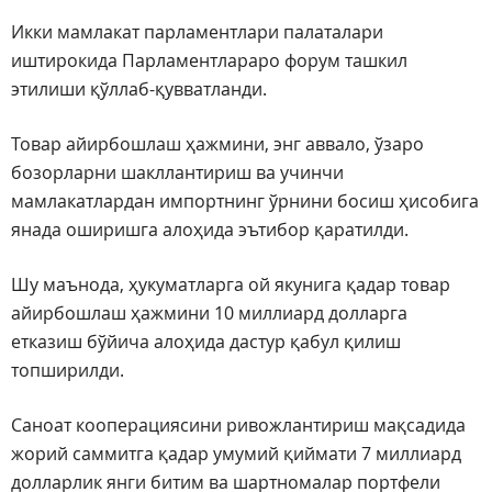
Икки мамлакат парламентлари палаталари
иштирокида Парламентлараро форум ташкил
этилиши қўллаб-қувватланди.
Товар айирбошлаш ҳажмини, энг аввало, ўзаро
бозорларни шакллантириш ва учинчи
мамлакатлардан импортнинг ўрнини босиш ҳисобига
янада оширишга алоҳида эътибор қаратилди.
Шу маънода, ҳукуматларга ой якунига қадар товар
айирбошлаш ҳажмини 10 миллиард долларга
етказиш бўйича алоҳида дастур қабул қилиш
топширилди.
Саноат кооперациясини ривожлантириш мақсадида
жорий саммитга қадар умумий қиймати 7 миллиард
долларлик янги битим ва шартномалар портфели