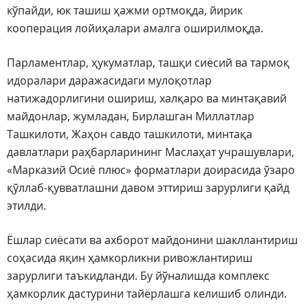
кўпайди, юк ташиш ҳажми ортмоқда, йирик
кооперация лойиҳалари амалга оширилмоқда.
Парламентлар, ҳукуматлар, ташқи сиёсий ва тармоқ
идоралари даражасидаги мулоқотлар
натижадорлигини ошириш, халқаро ва минтақавий
майдонлар, жумладан, Бирлашган Миллатлар
Ташкилоти, Жаҳон савдо ташкилоти, минтақа
давлатлари раҳбарларининг Маслаҳат учрашувлари,
«Марказий Осиё плюс» форматлари доирасида ўзаро
қўллаб-қувватлашни давом эттириш зарурлиги қайд
этилди.
Ёшлар сиёсати ва ахборот майдонини шакллантириш
соҳасида яқин ҳамкорликни ривожлантириш
зарурлиги таъкидланди. Бу йўналишда комплекс
ҳамкорлик дастурини тайёрлашга келишиб олинди.