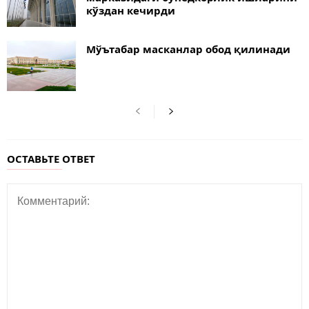
кўздан кечирди
Мўътабар масканлар обод қилинади
ОСТАВЬТЕ ОТВЕТ