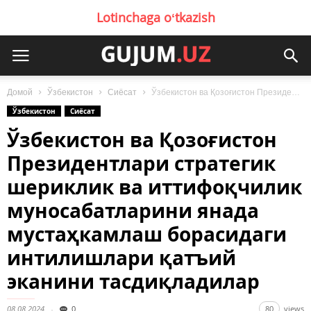
Lotinchaga oʻtkazish
Домой
Ўзбекистон
Сиёсат
Ўзбекистон ва Қозоғистон Президентлари стратегик шериклик ва иттифоқчилик муносабатларини янада мустаҳкамлаш борасидаги...
Ўзбекистон
Сиёсат
Ўзбекистон ва Қозоғистон
Президентлари стратегик
шериклик ва иттифоқчилик
муносабатларини янада
мустаҳкамлаш борасидаги
интилишлари қатъий
эканини тасдиқладилар
08.08.2024
0
80
views