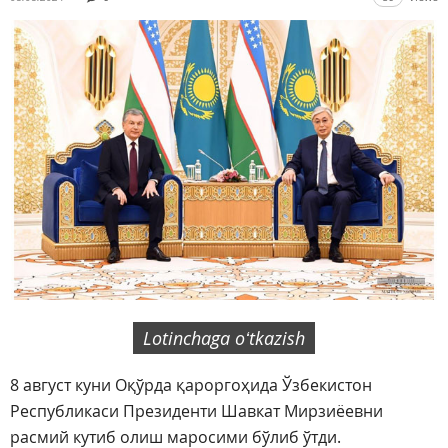
Lotinchaga oʻtkazish
8 август куни Оқўрда қароргоҳида Ўзбекистон
Республикаси Президенти Шавкат Мирзиёевни
расмий кутиб олиш маросими бўлиб ўтди.