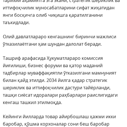
тарихий аҳамиятга эга экани, стратегик шериклик ва
иттифоқчилик муносабатларини сифат жиҳатидан
янги босқичга олиб чиқишга қаратилганини
таъкидлади.
Олий давлатлараро кенгашнинг биринчи мажлиси
ўтказилаётгани ҳам шундан далолат беради.
Ташриф арафасида Ҳукуматлараро комиссия
йиғилиши, бизнес форуми ва қатор маданий
тадбирлар муваффақиятли ўтказилгани мамнуният
билан қайд этилди. 2034 йилга қадар стратегик
шериклик ва иттифоқчилик дастури тайёрланди,
ташқи сиёсат идоралари раҳбарлари раислигидаги
кенгаш ташкил этилмоқда.
Кейинги йилларда товар айирбошлаш ҳажми икки
баробар, қўшма корхоналар сони беш баробар