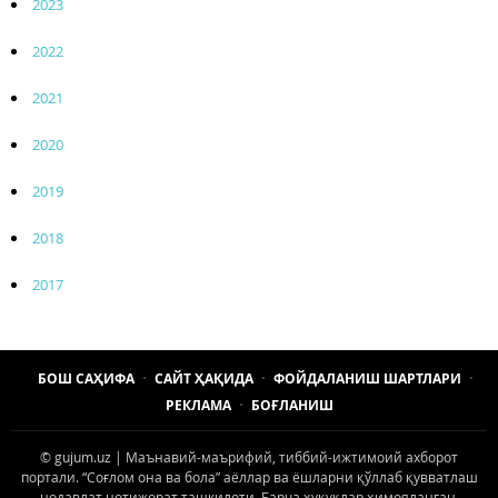
2023
2022
2021
2020
2019
2018
2017
БОШ САҲИФА
САЙТ ҲАҚИДА
ФОЙДАЛАНИШ ШАРТЛАРИ
РЕКЛАМА
БОҒЛАНИШ
© gujum.uz | Маънавий-маърифий, тиббий-ижтимоий ахборот
портали. “Соғлом она ва бола” аёллар ва ёшларни қўллаб қувватлаш
нодавлат нотижорат ташкилоти. Барча ҳуқуқлар ҳимояланган.