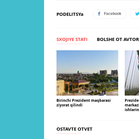
PODELITSYa
Facebook
SXOJIYE STATI
BOLSHE OT AVTO
Birinchi Prezident maqbarasi
Prezide
ziyorat qilindi
markaz
ishlari
OSTAVTE OTVET