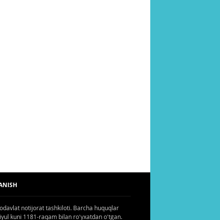
ANISH
odavlat notijorat tashkiloti. Barcha huquqlar
iyul kuni 1181-raqam bilan roʻyxatdan oʻtgan.