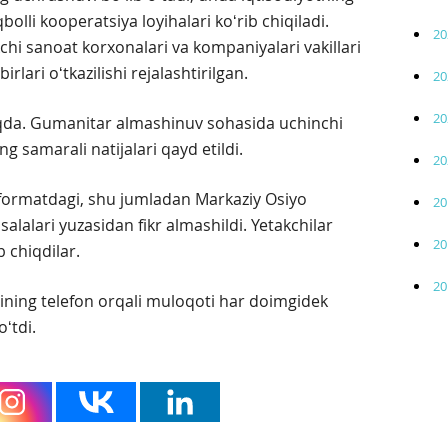
bolli kooperatsiya loyihalari koʻrib chiqiladi.
20
hi sanoat korxonalari va kompaniyalari vakillari
rlari oʻtkazilishi rejalashtirilgan.
20
20
da. Gumanitar almashinuv sohasida uchinchi
g samarali natijalari qayd etildi.
20
formatdagi, shu jumladan Markaziy Osiyo
20
lalari yuzasidan fikr almashildi. Yetakchilar
20
b chiqdilar.
20
rining telefon orqali muloqoti har doimgidek
ʻtdi.