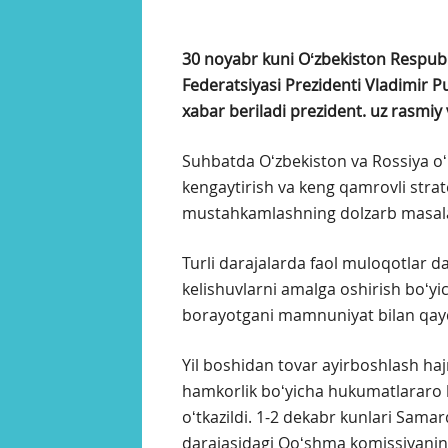
30 noyabr kuni Oʻzbekiston Respubl
Federatsiyasi Prezidenti Vladimir Pu
xabar beriladi prezident. uz rasmiy 
Suhbatda Oʻzbekiston va Rossiya oʻr
kengaytirish va keng qamrovli strat
mustahkamlashning dolzarb masala
Turli darajalarda faol muloqotlar 
kelishuvlarni amalga oshirish boʻyi
borayotgani mamnuniyat bilan qayd 
Yil boshidan tovar ayirboshlash haj
hamkorlik boʻyicha hukumatlararo k
oʻtkazildi. 1-2 dekabr kunlari Sama
darajasidagi Qoʻshma komissiyaning