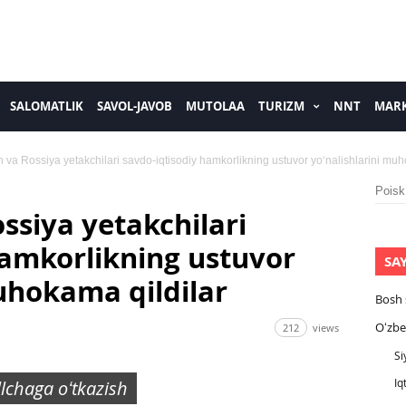
SALOMATLIK
SAVOL-JAVOB
MUTOLAA
TURIZM
NNT
MARK
 va Rossiya yetakchilari savdo-iqtisodiy hamkorlikning ustuvor yoʻnalishlarini muh
Nayti:
ssiya yetakchilari
hamkorlikning ustuvor
SA
muhokama qildilar
Bosh 
Oʻzbe
212
views
Si
Iq
illchaga oʻtkazish