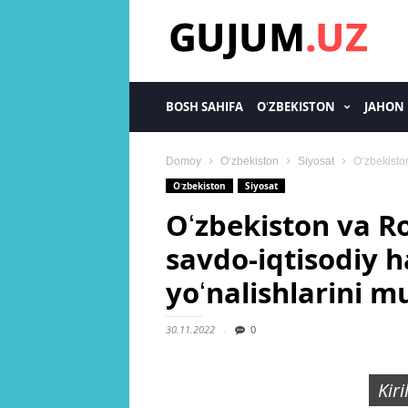
gujum.uz
BOSH SAHIFA
OʻZBEKISTON
JAHON
Domoy
Oʻzbekiston
Siyosat
Oʻzbekiston
Oʻzbekiston
Siyosat
Oʻzbekiston va Ro
savdo-iqtisodiy 
yoʻnalishlarini 
30.11.2022
0
Kir