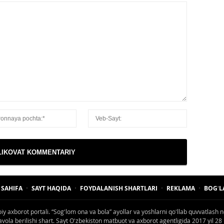
 SAHIFA
SAYT HAQIDA
FOYDALANISH SHARTLARI
REKLAMA
BOGʻL
oiy axborot portali. “Sogʻlom ona va bola” ayollar va yoshlarni qoʻllab quvvatlash n
la berilishi shart. Sayt Oʻzbekiston matbuot va axborot agentligida 2017 yil 28 