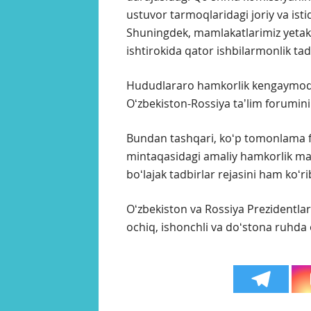
ustuvor tarmoqlaridagi joriy va istiq
Shuningdek, mamlakatlarimiz yetakc
ishtirokida qator ishbilarmonlik tadbi
Hududlararo hamkorlik kengaymoq
Oʻzbekiston-Rossiya taʼlim foruminin
Bundan tashqari, koʻp tomonlama 
mintaqasidagi amaliy hamkorlik masa
boʻlajak tadbirlar rejasini ham koʻri
Oʻzbekiston va Rossiya Prezidentla
ochiq, ishonchli va doʻstona ruhda o