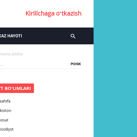
Kirillchaga oʻtkazish
AZ HAYOTI
okama qildilar
YT BOʻLIMLARI
sahifa
kiston
yosat
tisodiyot