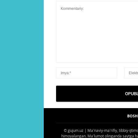
BOSH
© gujum.uz | Maʼnaviy-maʼrifiy, tibbiy-ijtim
himoyalangan. Maʼlumot olinganda saytga havo