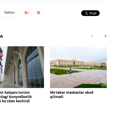
Twitter
RA
nt Xalqaro turizm
Moʻtabar maskanlar obod
idagi bunyodkorlik
qilinadi
ni koʻzdan kechirdi