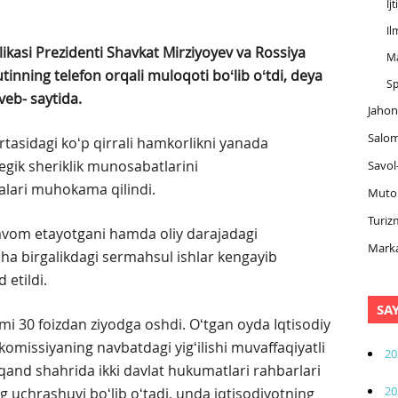
Ij
Il
ikasi Prezidenti Shavkat Mirziyoyev va Rossiya
M
tinning telefon orqali muloqoti boʻlib oʻtdi, deya
Sp
veb- saytida.
Jahon
Salom
tasidagi koʻp qirrali hamkorlikni yanada
egik sheriklik munosabatlarini
Savol
lari muhokama qilindi.
Muto
Turiz
davom etayotgani hamda oliy darajadagi
Marka
cha birgalikdagi sermahsul ishlar kengayib
etildi.
SA
mi 30 foizdan ziyodga oshdi. Oʻtgan oyda Iqtisodiy
omissiyaning navbatdagi yigʻilishi muvaffaqiyatli
20
rqand shahrida ikki davlat hukumatlari rahbarlari
20
 uchrashuvi boʻlib oʻtadi, unda iqtisodiyotning