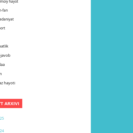
timoiy hayot
m-fan
adaniyat
ort
atlik
-javob
laa
m
z hayoti
YT ARXIVI
25
24