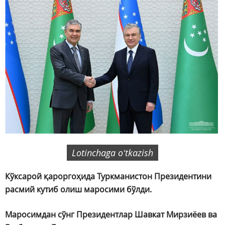
Lotinchaga oʻtkazish
Кўксарой қароргоҳида Туркманистон Президентини
расмий кутиб олиш маросими бўлди.
Маросимдан сўнг Президентлар Шавкат Мирзиёев ва