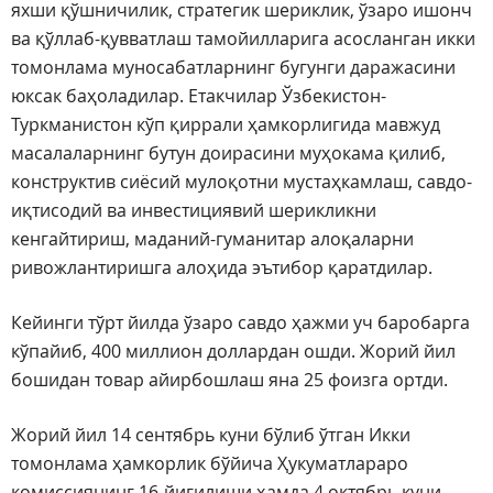
яхши қўшничилик, стратегик шериклик, ўзаро ишонч
ва қўллаб-қувватлаш тамойилларига асосланган икки
томонлама муносабатларнинг бугунги даражасини
юксак баҳоладилар. Етакчилар Ўзбекистон-
Туркманистон кўп қиррали ҳамкорлигида мавжуд
масалаларнинг бутун доирасини муҳокама қилиб,
конструктив сиёсий мулоқотни мустаҳкамлаш, савдо-
иқтисодий ва инвестициявий шерикликни
кенгайтириш, маданий-гуманитар алоқаларни
ривожлантиришга алоҳида эътибор қаратдилар.
Кейинги тўрт йилда ўзаро савдо ҳажми уч баробарга
кўпайиб, 400 миллион доллардан ошди. Жорий йил
бошидан товар айирбошлаш яна 25 фоизга ортди.
Жорий йил 14 сентябрь куни бўлиб ўтган Икки
томонлама ҳамкорлик бўйича Ҳукуматлараро
комиссиянинг 16-йиғилиши ҳамда 4 октябрь куни