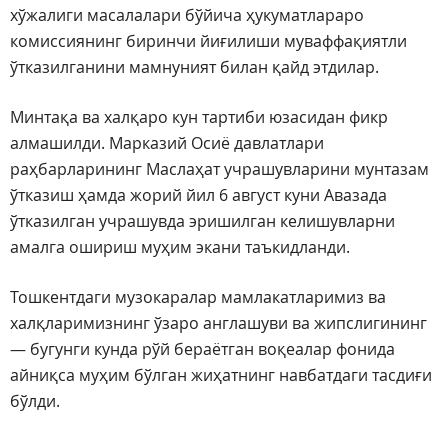
хўжалиги масалалари бўйича ҳукуматлараро
комиссиянинг биринчи йиғилиши муваффақиятли
ўтказилганини мамнуният билан қайд этдилар.
Минтақа ва халқаро кун тартиби юзасидан фикр
алмашилди. Марказий Осиё давлатлари
раҳбарларининг Маслаҳат учрашувларини мунтазам
ўтказиш ҳамда жорий йил 6 август куни Авазада
ўтказилган учрашувда эришилган келишувларни
амалга ошириш муҳим экани таъкидланди.
Тошкентдаги музокаралар мамлакатларимиз ва
халқларимизнинг ўзаро англашуви ва жипслигининг
— бугунги кунда рўй бераётган воқеалар фонида
айниқса муҳим бўлган жиҳатнинг навбатдаги тасдиғи
бўлди.