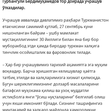
Гурбангули Бердимуҳамедов тор доирада учрашув
ўтказдилар.
Учрашув аввалида давлатимиз раҳбари Туркманистон
етакчисини самимий қутлаб, 27 сентябрь куни
нишонланган байрам – ушбу мамлакат
мустақиллигининг 30 йиллиги билан яна бир бор
муборакбод этди ҳамда биродар туркман халқига
тинчлик-осойишталик ва фаровонлик тилади.
– Ҳар бир учрашувимиз тарихий аҳамиятга эга муҳим
воқеадир. Барча эришилган келишувлар ҳаётга
татбиқ этилди ва халқларимизга хизмат қилмоқда.
Бугун шериклигимизнинг долзарб масалаларини
батафсил муҳокама қилиш ва узоқ муддатли
истиқболга янги “ўсиш нуқталарини” белгилаб олиш
учун яхши имконият бўлади. Сизнинг ташрифингиз
минтақавий ва халқаро майдонда ҳамкорликни