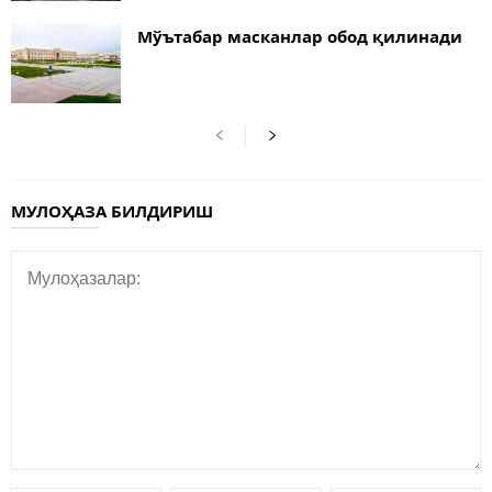
Мўътабар масканлар обод қилинади
МУЛОҲАЗА БИЛДИРИШ