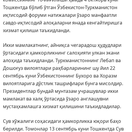
Тошкентда бўлиб ўтган Ўзбекистон-Туркманистон
иқтисодий форуми натижалари ўзаро манфаатли
савдо-иқтисодий алоқаларни янада кенгайтиришга
хизмат қилиши таъкидланди.
Икки мамлакатнинг, айниқса чегарадош ҳудудлари
ўртасидаги ҳамкорликнинг салоҳияти улкан экани
алоҳида таъкидланди. Туркманистоннинг Лебап ва
Дошоғуз вилоятлари раҳбарларининг шу йил 22
сентябрь куни Ўзбекистоннинг Бухоро ва Хоразм
вилоятларига дўстлик ташрифлари бунга мисолдир.
Президентлар бундай мунтазам учрашувлар икки
мамлакат ва халқ ўртасида ўзаро англашувни
мустаҳкамлашга хизмат қилишини таъкидладилар.
Сув хўжалиги соҳасидаги ҳамкорликка юқори баҳо
берилди. Томонлар 13 сентябрь куни Тошкентда Сув