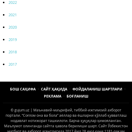
2022
2021
2020
2019
2018
2017
БОШ САҲИФА
САЙТ ҲАҚИДА
ФОЙДАЛАНИШ ШАРТЛАРИ
РЕКЛАМА
БОҒЛАНИШ
© gujum.uz | Маънавий-маърифий, тиббий-ижтимоий ахборот
портали. “Соғлом она ва бола” аёллар ва ёшларни қўллаб қувватлаш
нодавлат нотижорат ташкилоти. Барча ҳуқуқлар ҳимояланган.
Маълумот олинганда сайтга ҳавола берилиши шарт. Сайт Ўзбекистон
матбуот ва ахборот агентлигида 2017 йил 28 июл куни 1181-рақам