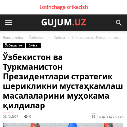
Lotinchaga oʻtkazish
Бош саҳифа
Ўзбекистон
Сиёсат
Ўзбекистон ва Туркманистон Президентлари стратегик шерикликни мустаҳкамлаш масалаларини муҳокама қилдилар
Ўзбекистон
Сиёсат
Ўзбекистон ва
Туркманистон
Президентлари стратегик
шерикликни мустаҳкамлаш
масалаларини муҳокама
қилдилар
05.10.2021
0
88
марта кўрилган.