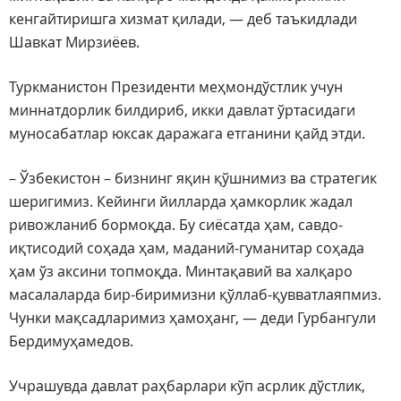
кенгайтиришга хизмат қилади, — деб таъкидлади
Шавкат Мирзиёев.
Туркманистон Президенти меҳмондўстлик учун
миннатдорлик билдириб, икки давлат ўртасидаги
муносабатлар юксак даражага етганини қайд этди.
– Ўзбекистон – бизнинг яқин қўшнимиз ва стратегик
шеригимиз. Кейинги йилларда ҳамкорлик жадал
ривожланиб бормоқда. Бу сиёсатда ҳам, савдо-
иқтисодий соҳада ҳам, маданий-гуманитар соҳада
ҳам ўз аксини топмоқда. Минтақавий ва халқаро
масалаларда бир-биримизни қўллаб-қувватлаяпмиз.
Чунки мақсадларимиз ҳамоҳанг, — деди Гурбангули
Бердимуҳамедов.
Учрашувда давлат раҳбарлари кўп асрлик дўстлик,