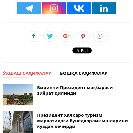
ЎХШАШ САҲИФАЛАР
БОШҚА САҲИФАЛАР
Биринчи Президент мақбараси
зиёрат қилинди
Президент Халқаро туризм
марказидаги бунёдкорлик ишларини
кўздан кечирди