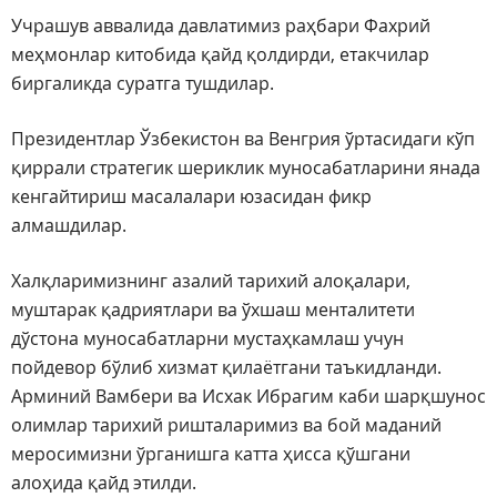
Учрашув аввалида давлатимиз раҳбари Фахрий
меҳмонлар китобида қайд қолдирди, етакчилар
биргаликда суратга тушдилар.
Президентлар Ўзбекистон ва Венгрия ўртасидаги кўп
қиррали стратегик шериклик муносабатларини янада
кенгайтириш масалалари юзасидан фикр
алмашдилар.
Халқларимизнинг азалий тарихий алоқалари,
муштарак қадриятлари ва ўхшаш менталитети
дўстона муносабатларни мустаҳкамлаш учун
пойдевор бўлиб хизмат қилаётгани таъкидланди.
Арминий Вамбери ва Исхак Ибрагим каби шарқшунос
олимлар тарихий ришталаримиз ва бой маданий
меросимизни ўрганишга катта ҳисса қўшгани
алоҳида қайд этилди.