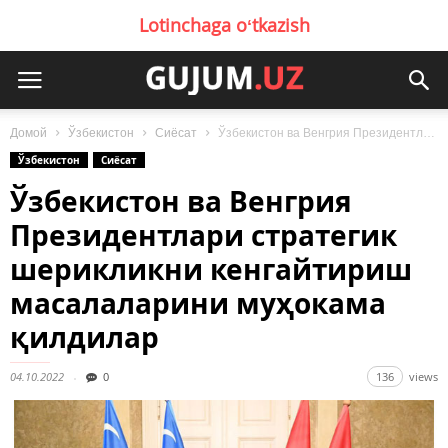
Lotinchaga oʻtkazish
Домой
Ўзбекистон
Сиёсат
Ўзбекистон ва Венгрия Президентлари стратегик шерикликни кенгайтириш масалаларини муҳокама қилдилар
Ўзбекистон
Сиёсат
Ўзбекистон ва Венгрия
Президентлари стратегик
шерикликни кенгайтириш
масалаларини муҳокама
қилдилар
04.10.2022
0
136
views