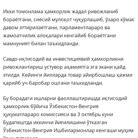
Икки томонлама ҳамкорлик жадал ривожланиб
бораётгани, сиёсий мулоқот чуқурлашиб, ўзаро кўмак
давом эттирилаётгани, парламентлараро ва
жамоатчилик алоқалари кенгайиб бораётгани
мамнуният билан таъкидланди.
Савдо-иқтисодий ва инвестициявий ҳамкорликни
ривожлантириш устувор аҳамиятга эга экани қайд
этилди. Кейинги йилларда товар айирбошлаш ҳажми
қарийб уч баробар ошгани таъкидланди.
Бу борадаги ишларни фаоллаштиришда иқтисодий
ҳамкорлик бўйича Ўзбекистон-Венгрия
ҳукуматлараро комиссияси ва 3 октябрь куни
Будапештда иккинчи йиғилишини ўтказган
Ўзбекистон-Венгрия Ишбилармонлар кенгаши муҳим