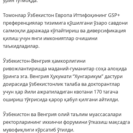
ўрин тутмоқда.
Томонлар Ўзбекистон Европа Иттифоқининг GSP+
преференциялар тизимига қўшилгани ўзаро савдони
салмоқли даражада кўпайтириш ва диверсификация
қилиш учун янги имкониятлар очишини
таъкидладилар.
Ўзбекистон-Венгрия ҳамкорлигини
ривожлантиришда маданий-гуманитар соҳа алоҳида
ўринга эга. Венгрия Ҳукумати “Хунгарикум” дастури
доирасида ўзбекистонлик талаба ва докторантлар
учун ҳар йили ажратиладиган квотани 170 тагача
ошириш тўғрисида қарор қабул қилгани айтилди.
Ўзбекистон ва Венгрия олий таълим муассасалари
ректорларининг иккинчи форумини ўтказиш мақсадга
мувофиқлиги кўрсатиб ўтилди.