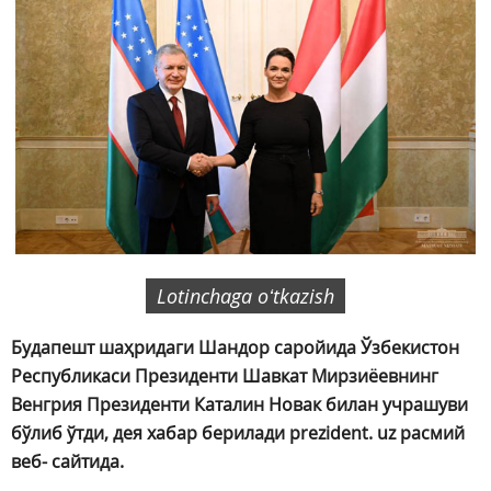
Lotinchaga oʻtkazish
Будапешт шаҳридаги Шандор саройида Ўзбекистон
Республикаси Президенти Шавкат Мирзиёевнинг
Венгрия Президенти Каталин Новак билан учрашуви
бўлиб ўтди, дея хабар берилади prezident. uz расмий
веб- сайтида.