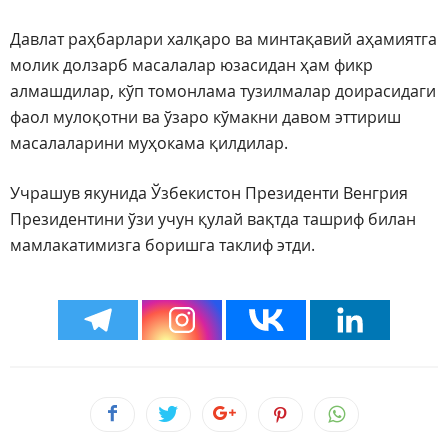
Давлат раҳбарлари халқаро ва минтақавий аҳамиятга
молик долзарб масалалар юзасидан ҳам фикр
алмашдилар, кўп томонлама тузилмалар доирасидаги
фаол мулоқотни ва ўзаро кўмакни давом эттириш
масалаларини муҳокама қилдилар.
Учрашув якунида Ўзбекистон Президенти Венгрия
Президентини ўзи учун қулай вақтда ташриф билан
мамлакатимизга боришга таклиф этди.