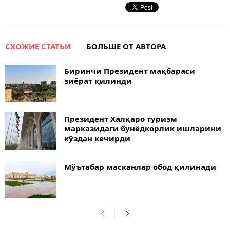
СХОЖИЕ СТАТЬИ
БОЛЬШЕ ОТ АВТОРА
Биринчи Президент мақбараси
зиёрат қилинди
Президент Халқаро туризм
марказидаги бунёдкорлик ишларини
кўздан кечирди
Мўътабар масканлар обод қилинади