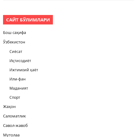
САЙТ БЎЛИМЛАРИ
Бош саҳифа
Ўзбекистон
Сиёсат
Иқтисодиёт
Ижтимоий ҳаёт
Илм-фан
Маданият
Спорт
Жаҳон
Саломатлик
Савол-жавоб
Мутолаа