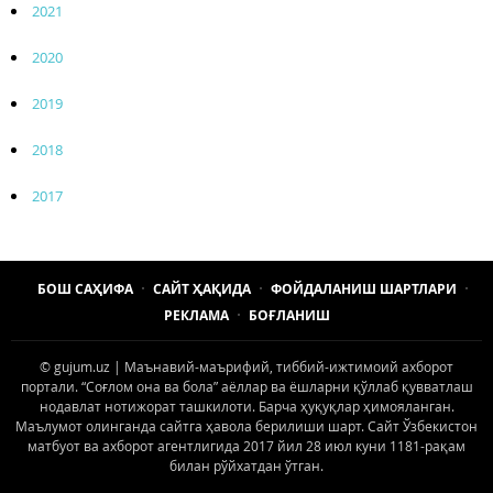
2021
2020
2019
2018
2017
БОШ САҲИФА
САЙТ ҲАҚИДА
ФОЙДАЛАНИШ ШАРТЛАРИ
РЕКЛАМА
БОҒЛАНИШ
© gujum.uz | Маънавий-маърифий, тиббий-ижтимоий ахборот
портали. “Соғлом она ва бола” аёллар ва ёшларни қўллаб қувватлаш
нодавлат нотижорат ташкилоти. Барча ҳуқуқлар ҳимояланган.
Маълумот олинганда сайтга ҳавола берилиши шарт. Сайт Ўзбекистон
матбуот ва ахборот агентлигида 2017 йил 28 июл куни 1181-рақам
билан рўйхатдан ўтган.