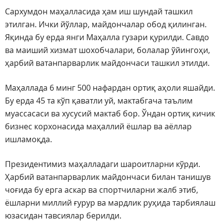
Сархумдон маҳалласида ҳам иш шундай ташкил
этилган. Ички йўллар, майдончалар обод қилинган.
Яқинда бу ерда янги Маҳалла гузари қурилди. Савдо
ва маиший хизмат шохобчалари, болалар ўйингоҳи,
ҳарбий ватанпарварлик майдончаси ташкил этилди.
Маҳаллада 6 минг 500 нафардан ортиқ аҳоли яшайди.
Бу ерда 45 та кўп қаватли уй, мактабгача таълим
муассасаси ва хусусий мактаб бор. Ўндан ортиқ кичик
бизнес корхонасида маҳаллий ёшлар ва аёллар
ишламоқда.
Президентимиз маҳалладаги шароитларни кўрди.
Ҳарбий ватанпарварлик майдончаси билан танишув
чоғида бу ерга аскар ва спортчиларни жалб этиб,
ёшларни миллий ғурур ва мардлик руҳида тарбиялаш
юзасидан тавсиялар берилди.