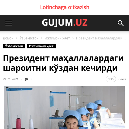
Lotinchaga oʻtkazish
Домой
Ўзбекистон
Ижтимоий ҳаёт
Президент маҳаллалардаги шароитни кўздан кечирди
Ўзбекистон
Ижтимоий ҳаёт
Президент маҳаллалардаги
шароитни кўздан кечирди
24.11.2021
0
136
views