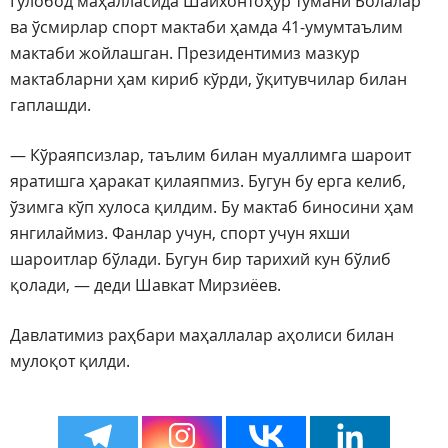
Гулобод маҳалласида Шайхонтоҳур тумани Болалар
ва ўсмирлар спорт мактаби ҳамда 41-умумтаълим
мактаби жойлашган. Президентимиз мазкур
мактабларни ҳам кириб кўрди, ўқитувчилар билан
гаплашди.
— Кўраяпсизлар, таълим билан муаллимга шароит
яратишга ҳаракат қилаяпмиз. Бугун бу ерга келиб,
ўзимга кўп хулоса қилдим. Бу мактаб биносини ҳам
янгилаймиз. Фанлар учун, спорт учун яхши
шароитлар бўлади. Бугун бир тарихий кун бўлиб
қолади, — деди Шавкат Мирзиёев.
Давлатимиз раҳбари маҳаллалар аҳолиси билан
мулоқот қилди.