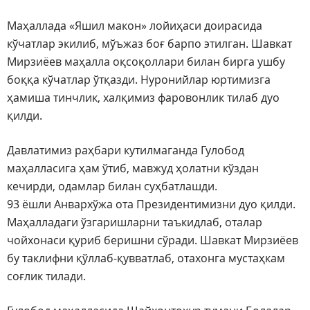
Маҳаллада «Яшил макон» лойиҳаси доирасида
кўчатлар экилиб, мўъжаз боғ барпо этилган. Шавкат
Мирзиёев маҳалла оқсоқоллари билан бирга ушбу
боққа кўчатлар ўтқазди. Нуронийлар юртимизга
ҳамиша тинчлик, халқимиз фаровонлик тилаб дуо
қилди.
Давлатимиз раҳбари кутилмаганда Гулобод
маҳалласига ҳам ўтиб, мавжуд ҳолатни кўздан
кечирди, одамлар билан суҳбатлашди.
93 ёшли Анвархўжа ота Президентимизни дуо қилди.
Маҳалладаги ўзгаришларни таъкидлаб, оталар
чойхонаси қуриб беришни сўради. Шавкат Мирзиёев
бу таклифни қўллаб-қувватлаб, отахонга мустаҳкам
соғлик тилади.