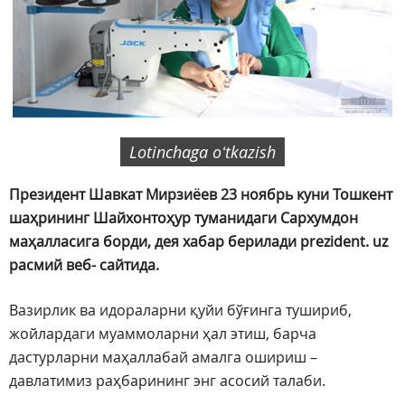
Lotinchaga oʻtkazish
Президент Шавкат Мирзиёев 23 ноябрь куни Тошкент
шаҳрининг Шайхонтоҳур туманидаги Сархумдон
маҳалласига борди, дея хабар берилади prezident. uz
расмий веб- сайтида.
Вазирлик ва идораларни қуйи бўғинга тушириб,
жойлардаги муаммоларни ҳал этиш, барча
дастурларни маҳаллабай амалга ошириш –
давлатимиз раҳбарининг энг асосий талаби.