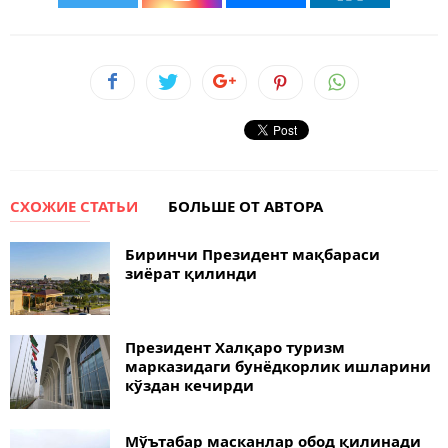
СХОЖИЕ СТАТЬИ
БОЛЬШЕ ОТ АВТОРА
Биринчи Президент мақбараси
зиёрат қилинди
Президент Халқаро туризм
марказидаги бунёдкорлик ишларини
кўздан кечирди
Мўътабар масканлар обод қилинади