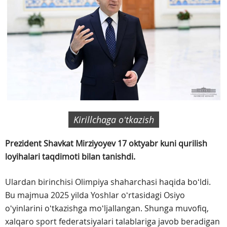
Kirillchaga oʻtkazish
Prezident Shavkat Mirziyoyev 17 oktyabr kuni qurilish
loyihalari taqdimoti bilan tanishdi.
Ulardan birinchisi Olimpiya shaharchasi haqida boʻldi.
Bu majmua 2025 yilda Yoshlar oʻrtasidagi Osiyo
oʻyinlarini oʻtkazishga moʻljallangan. Shunga muvofiq,
xalqaro sport federatsiyalari talablariga javob beradigan