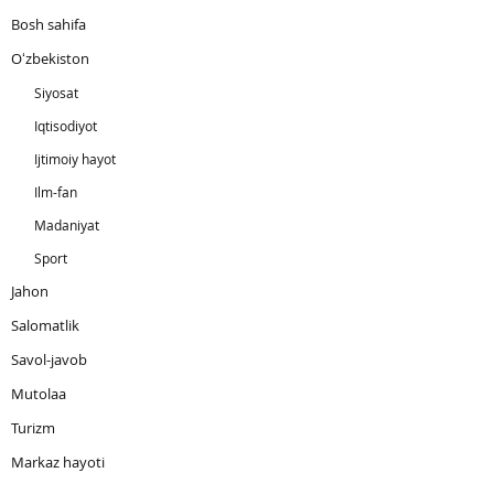
Bosh sahifa
Oʻzbekiston
Siyosat
Iqtisodiyot
Ijtimoiy hayot
Ilm-fan
Madaniyat
Sport
Jahon
Salomatlik
Savol-javob
Mutolaa
Turizm
Markaz hayoti