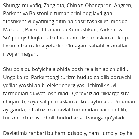
Shunga muvofiq, Zangiota, Chinoz, Ohangaron, Angren,
Parkent va Boʻstonliq tumanlarini bogʻlaydigan
“Toshkent viloyatining oltin halqasi” tashkil etilmoqda.
Masalan, Parkent tumanida Kumushkon, Zarkent va
Soʻqoq qishloqlari atrofida dam olish maskanlari koʻp.
Lekin infratuzilma yetarli boʻlmagani sababli xizmatlar
rivojlanmagan.
Shu bois bu boʻyicha alohida bosh reja ishlab chiqildi.
Unga koʻra, Parkentdagi turizm hududiga olib boruvchi
yoʻllar yaxshilanib, elektr energiyasi, ichimlik suvi
tarmoqlari quvvati oshiriladi. Qarovsiz adirliklarga suv
chiqarilib, soya-salqin maskanlar koʻpaytiriladi. Umuman
aytganda, infratuzilma davlat tomonidan barpo etilib,
turizm uchun istiqbolli hududlar auksionga qoʻyiladi.
Davlatimiz rahbari bu ham iqtisodiy, ham ijtimoiy loyiha