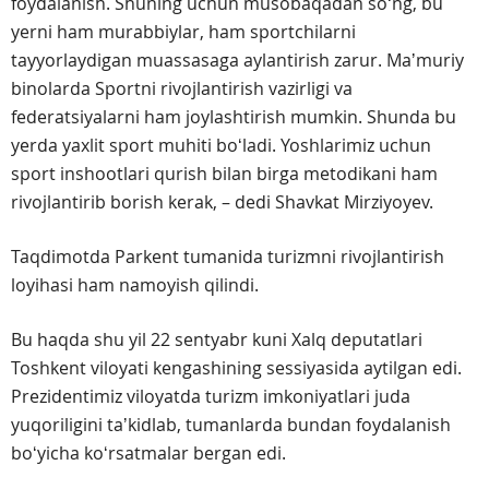
foydalanish. Shuning uchun musobaqadan soʻng, bu
yerni ham murabbiylar, ham sportchilarni
tayyorlaydigan muassasaga aylantirish zarur. Maʼmuriy
binolarda Sportni rivojlantirish vazirligi va
federatsiyalarni ham joylashtirish mumkin. Shunda bu
yerda yaxlit sport muhiti boʻladi. Yoshlarimiz uchun
sport inshootlari qurish bilan birga metodikani ham
rivojlantirib borish kerak, – dedi Shavkat Mirziyoyev.
Taqdimotda Parkent tumanida turizmni rivojlantirish
loyihasi ham namoyish qilindi.
Bu haqda shu yil 22 sentyabr kuni Xalq deputatlari
Toshkent viloyati kengashining sessiyasida aytilgan edi.
Prezidentimiz viloyatda turizm imkoniyatlari juda
yuqoriligini taʼkidlab, tumanlarda bundan foydalanish
boʻyicha koʻrsatmalar bergan edi.