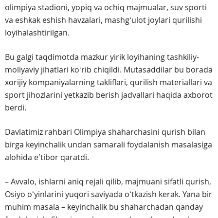
olimpiya stadioni, yopiq va ochiq majmualar, suv sporti
va eshkak eshish havzalari, mashgʻulot joylari qurilishi
loyihalashtirilgan.
Bu galgi taqdimotda mazkur yirik loyihaning tashkiliy-
moliyaviy jihatlari koʻrib chiqildi. Mutasaddilar bu borada
xorijiy kompaniyalarning takliflari, qurilish materiallari va
sport jihozlarini yetkazib berish jadvallari haqida axborot
berdi.
Davlatimiz rahbari Olimpiya shaharchasini qurish bilan
birga keyinchalik undan samarali foydalanish masalasiga
alohida eʼtibor qaratdi.
– Avvalo, ishlarni aniq rejali qilib, majmuani sifatli qurish,
Osiyo oʻyinlarini yuqori saviyada oʻtkazish kerak. Yana bir
muhim masala – keyinchalik bu shaharchadan qanday