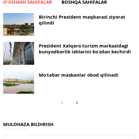
OʻXSHASH SAHIFALAR
BOSHQA SAHIFALAR
Birinchi Prezident maqbarasi ziyorat
qilindi
Prezident Xalqaro turizm markazidagi
bunyodkorlik ishlarini koʻzdan kechirdi
Moʻtabar maskanlar obod qilinadi
MULOHAZA BILDIRISH