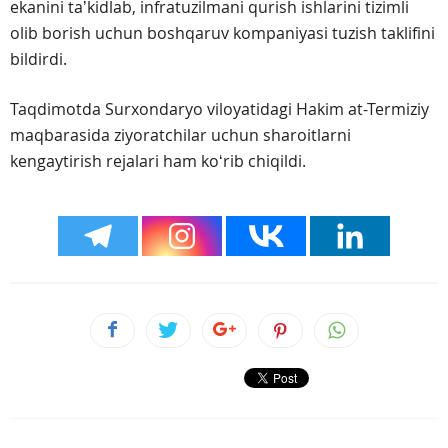
ekanini taʼkidlab, infratuzilmani qurish ishlarini tizimli
olib borish uchun boshqaruv kompaniyasi tuzish taklifini
bildirdi.
Taqdimotda Surxondaryo viloyatidagi Hakim at-Termiziy
maqbarasida ziyoratchilar uchun sharoitlarni
kengaytirish rejalari ham koʻrib chiqildi.