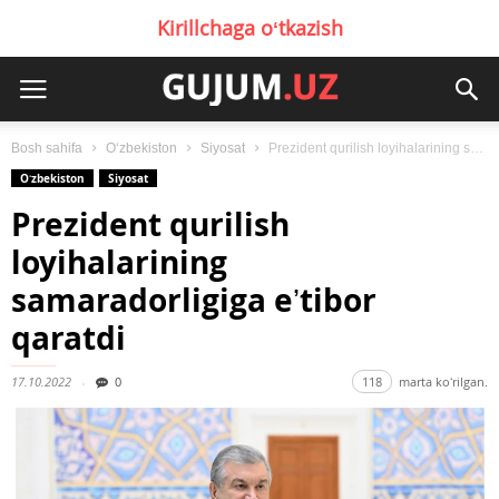
Kirillchaga oʻtkazish
Bosh sahifa
Oʻzbekiston
Siyosat
Prezident qurilish loyihalarining samaradorligiga eʼtibor qaratdi
Oʻzbekiston
Siyosat
Prezident qurilish
loyihalarining
samaradorligiga eʼtibor
qaratdi
17.10.2022
0
118
marta koʻrilgan.