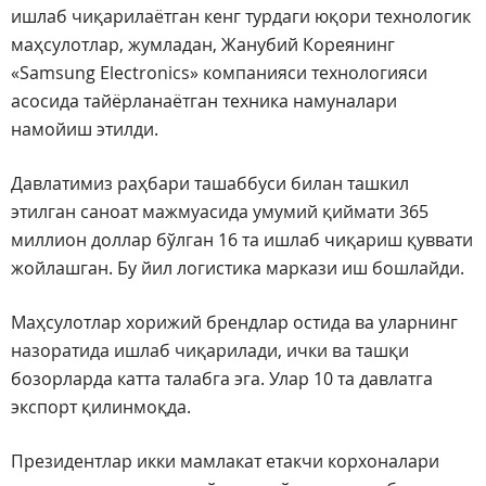
ишлаб чиқарилаётган кенг турдаги юқори технологик
маҳсулотлар, жумладан, Жанубий Кореянинг
«Samsung Electronics» компанияси технологияси
асосида тайёрланаётган техника намуналари
намойиш этилди.
Давлатимиз раҳбари ташаббуси билан ташкил
этилган саноат мажмуасида умумий қиймати 365
миллион доллар бўлган 16 та ишлаб чиқариш қуввати
жойлашган. Бу йил логистика маркази иш бошлайди.
Маҳсулотлар хорижий брендлар остида ва уларнинг
назоратида ишлаб чиқарилади, ички ва ташқи
бозорларда катта талабга эга. Улар 10 та давлатга
экспорт қилинмоқда.
Президентлар икки мамлакат етакчи корхоналари