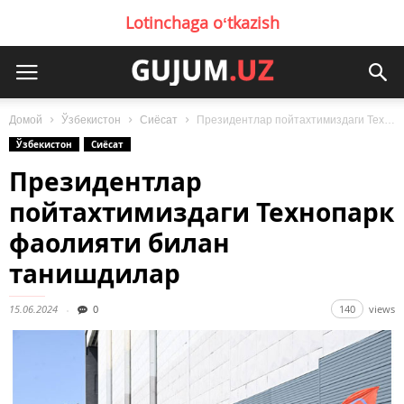
Lotinchaga oʻtkazish
Домой
Ўзбекистон
Сиёсат
Президентлар пойтахтимиздаги Технопарк фаолияти билан танишдилар
Ўзбекистон
Сиёсат
Президентлар
пойтахтимиздаги Технопарк
фаолияти билан
танишдилар
15.06.2024
0
140
views