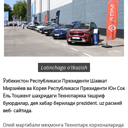
Lotinchaga oʻtkazish
Ўзбекистон Республикаси Президенти Шавкат
Мирзиёев ва Корея Республикаси Президенти Юн Сок
Ёль Тошкент шаҳридаги Технопаркка ташриф
буюрдилар, дея хабар берилади prezident. uz расмий
веб- сайтида.
Олий мартабали меҳмонга Технопарк корхоналарида