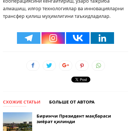
кооперациясини кенгайтириш, ўзаро тажриба
алмашиш, илғор технологиялар ва инновацияларни
трансфер қилиш муҳимлигини таъкидладилар.
СХОЖИЕ СТАТЬИ
БОЛЬШЕ ОТ АВТОРА
Биринчи Президент мақбараси
зиёрат қилинди