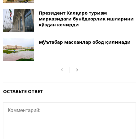
Президент Халқаро туризм
марказидаги бунёдкорлик ишларини
кўздан кечирди
Мўътабар масканлар обод қилинади
ОСТАВЬТЕ ОТВЕТ