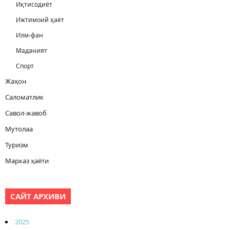
Иқтисодиёт
Ижтимоий ҳаёт
Илм-фан
Маданият
Спорт
Жаҳон
Саломатлик
Савол-жавоб
Мутолаа
Туризм
Марказ ҳаёти
САЙТ АРХИВИ
2025