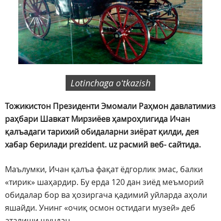
Lotinchaga oʻtkazish
Тожикистон Президенти Эмомали Раҳмон давлатимиз
раҳбари Шавкат Мирзиёев ҳамроҳлигида Ичан
қалъадаги тарихий обидаларни зиёрат қилди, дея
хабар берилади prezident. uz расмий веб- сайтида.
Маълумки, Ичан қалъа фақат ёдгорлик эмас, балки
«тирик» шаҳардир. Бу ерда 120 дан зиёд меъморий
обидалар бор ва ҳозиргача қадимий уйларда аҳоли
яшайди. Унинг «очиқ осмон остидаги музей» деб
аталиши шундан.