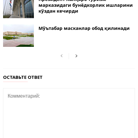
марказидаги бунёдкорлик ишларини
кўздан кечирди
Мўътабар масканлар обод қилинади
ОСТАВЬТЕ ОТВЕТ