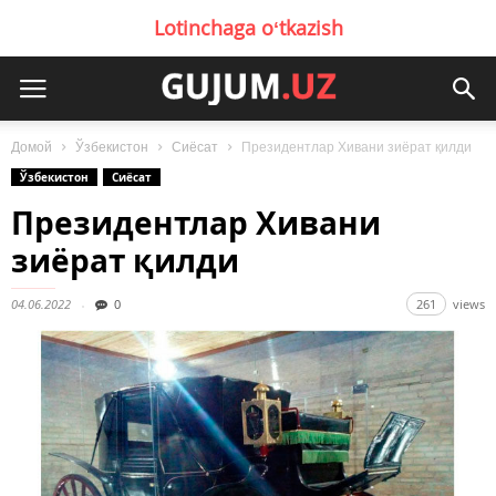
Lotinchaga oʻtkazish
Домой
Ўзбекистон
Сиёсат
Президентлар Хивани зиёрат қилди
Ўзбекистон
Сиёсат
Президентлар Хивани
зиёрат қилди
04.06.2022
0
261
views