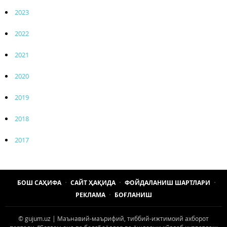
2023
2022
2021
2020
2019
2018
2017
БОШ САҲИФА
САЙТ ҲАҚИДА
ФОЙДАЛАНИШ ШАРТЛАРИ
РЕКЛАМА
БОҒЛАНИШ
© gujum.uz | Маънавий-маърифий, тиббий-ижтимоий ахборот