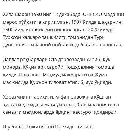
Хива шаҳри 1990 йил 12 декабрда ЮНЕСКО Маданий
мерос рўйхатига киритилган. 1997 йилда шаҳарнинг
2500 йиллик юбилейи нишонланган. 2020 йилда
Турксой халқаро ташкилоти томонидан Турк
дунёсининг маданий пойтахти, деб эълон қилинган.
Давлат раҳбарлари Ота дарвозадан кириб, Кўк
минора, Кўҳна арк саройи, Тошҳовлини томоша
қилди. Паҳлавон Маҳмуд мақбараси ва Жума
масжидида Қуръон тиловат этилиб, дуо ўқилди.
Хоразмнинг тарихи, илм-фан ривожига қўшган
ҳиссаси ҳақидаги маълумотлар, бой маданияти ва
санъати меҳмонларда ёрқин таассурот қолдирди.
Шу билан Тожикистон Президентининг