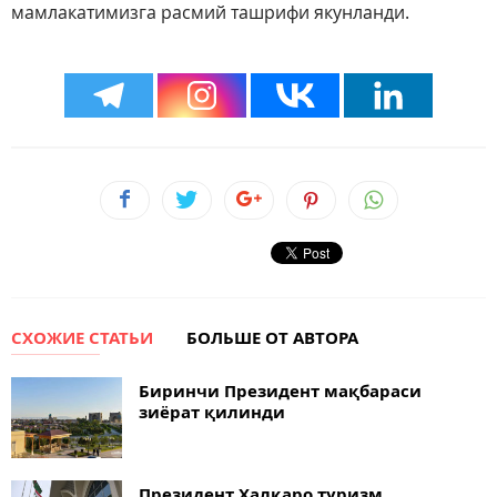
мамлакатимизга расмий ташрифи якунланди.
СХОЖИЕ СТАТЬИ
БОЛЬШЕ ОТ АВТОРА
Биринчи Президент мақбараси
зиёрат қилинди
Президент Халқаро туризм