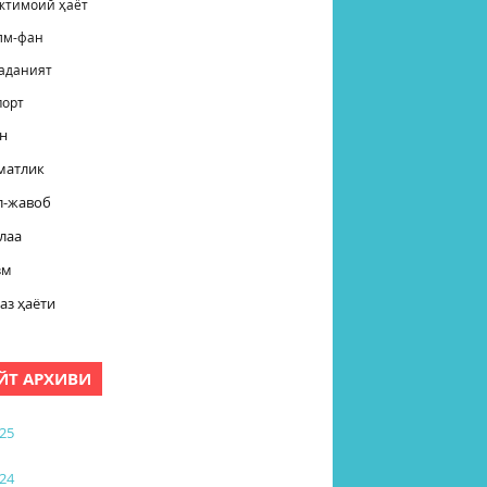
жтимоий ҳаёт
лм-фан
аданият
порт
н
матлик
л-жавоб
лаа
зм
аз ҳаёти
ЙТ АРХИВИ
25
24