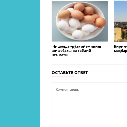
Нишолда –рўза айёмининг
Бирин
шифобахш ва табиий
мақбар
неъмати
ОСТАВЬТЕ ОТВЕТ