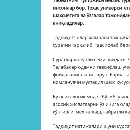
Табиатнинг гултожиси инсон. Тур
инсонлар бор. Техас университе
шахсиятига ва ўзгалар томонида
аниқладилар.
Тадқиқотчилар жамоаси тажрибас
суратни тарқатиб, тавсифлаб бер
Суратларда турли семизликдаги 7
Талабалар одамни тавсифлаш учун
фойдаланишлари зарур. Барча тав
номланувчи мустақил шахс хусуси
Бу психологик модел бўлиб, у и
асосий хислатларни ўз ичига олад
кўнгилли, меҳнаткаш, ғайратли к
Тадқиқот натижалари шуни кўрса