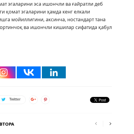
мат эгаларини эса ишончли ва ғайратли деб
ги қомат эгаларини ҳамда кенг елкали
шга мойиллигини, аксинча, ностандарт тана
 тортинчоқ ва ишончли кишилар сифатида қабул
Twitter
ВТОРА