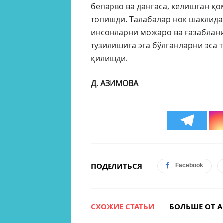
бепарво ва дангаса, келишган қо
топишди. Талабалар нок шаклида
инсонларни можаро ва ғазаблани
тузилишига эга бўлганларни эса
қилишди.
Д.
АЗИМОВА
ПОДЕЛИТЬСЯ
Facebook
СХОЖИЕ СТАТЬИ
БОЛЬШЕ ОТ А