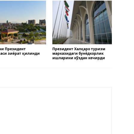
чи Президент
Президент Халқаро туризм
аси зиёрат қилинди
марказидаги бунёдкорлик
ишларини кўздан кечирди