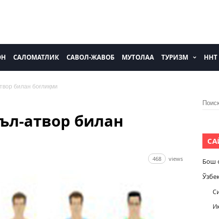
ОН
САЛОМАТЛИК
САВОЛ-ЖАВОБ
МУТОЛАА
ТУРИЗМ
ННТ
твор билан боғлиқми
Найти
ъл-атвор билан
СА
468
views
Бош 
Ўзбе
С
И