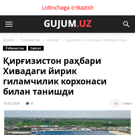
Lotinchaga oʻtkazish
Домой
Ўзбекистон
Сиёсат
Қирғизистон раҳбари Хивадаги йирик гиламчилик корхонаси билан танишди
Ўзбекистон
Сиёсат
Қирғизистон раҳбари
Хивадаги йирик
гиламчилик корхонаси
билан танишди
19.07.2024
0
102
views