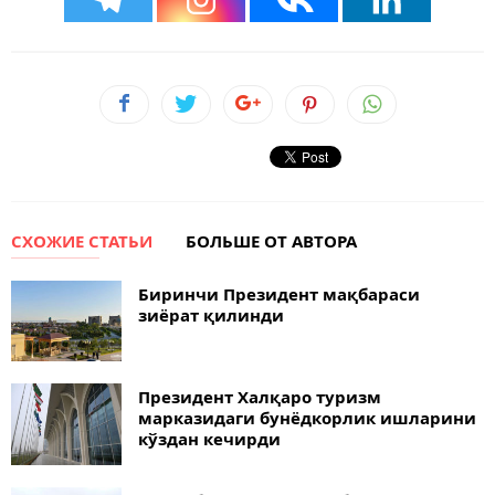
СХОЖИЕ СТАТЬИ
БОЛЬШЕ ОТ АВТОРА
Биринчи Президент мақбараси
зиёрат қилинди
Президент Халқаро туризм
марказидаги бунёдкорлик ишларини
кўздан кечирди