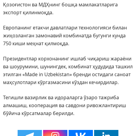
Қозоғистон ва МДҲнинг бошқа мамлакатларига
экспорт қилинмоқда.
Европанинг етакчи давлатлари технологияси билан
жиҳозланган замонавий комбинатда бугунги кунда
750 киши меҳнат қилмоқда.
Президентлар корхонанинг ишлаб чиқариш жараёни
ва шоурумини, шунингдек, комбинат ҳудудида ташкил
этилган «Made in Uzbekistan» бренди остидаги саноат
маҳсулотлари кўргазмасини кўздан кечирдилар.
Тегишли вазирлик ва идораларга ўзаро тажриба
алмашиш, кооперация ва савдони ривожлантириш
бўйича кўрсатмалар берилди.