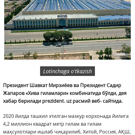
Lotinchaga oʻtkazish
Президент Шавкат Мирзиёев ва Президент Садир
Жапаров «Хива гиламлари» комбинатида бўлди, дея
хабар берилади prezident. uz расмий веб- сайтида.
2020 йилда ташкил этилган мазкур корхонада йилига
4,2 миллион квадрат метр гилам ва гилам
маҳсулотлари ишлаб чиқарилиб, Хитой, Россия, АҚШ,