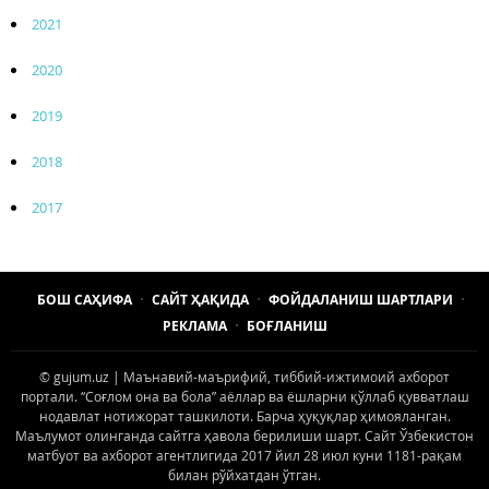
2021
2020
2019
2018
2017
БОШ САҲИФА
САЙТ ҲАҚИДА
ФОЙДАЛАНИШ ШАРТЛАРИ
РЕКЛАМА
БОҒЛАНИШ
© gujum.uz | Маънавий-маърифий, тиббий-ижтимоий ахборот
портали. “Соғлом она ва бола” аёллар ва ёшларни қўллаб қувватлаш
нодавлат нотижорат ташкилоти. Барча ҳуқуқлар ҳимояланган.
Маълумот олинганда сайтга ҳавола берилиши шарт. Сайт Ўзбекистон
матбуот ва ахборот агентлигида 2017 йил 28 июл куни 1181-рақам
билан рўйхатдан ўтган.