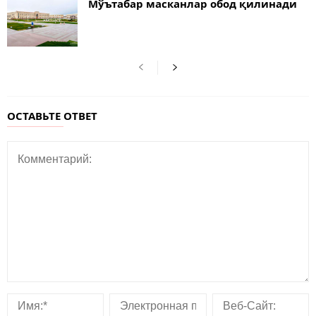
Мўътабар масканлар обод қилинади
ОСТАВЬТЕ ОТВЕТ