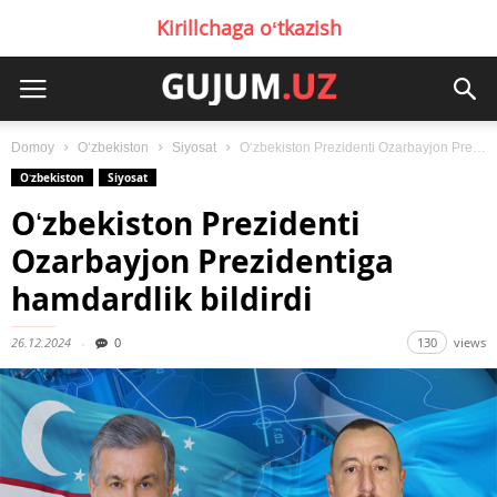
Kirillchaga oʻtkazish
Domoy
Oʻzbekiston
Siyosat
Oʻzbekiston Prezidenti Ozarbayjon Prezidentiga hamdardlik bildirdi
Oʻzbekiston
Siyosat
Oʻzbekiston Prezidenti
Ozarbayjon Prezidentiga
hamdardlik bildirdi
26.12.2024
0
130
views