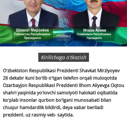
Kirillchaga oʻtkazish
Oʻzbekiston Respublikasi Prezidenti Shavkat Mirziyoyev
26 dekabr kuni boʻlib oʻtgan telefon orqali muloqotda
Ozarbayjon Respublikasi Prezidenti Ilhom Aliyevga Oqtou
shahri yaqinida yoʻlovchi samolyoti halokati oqibatida
koʻplab insonlar qurbon boʻlgani munosabati bilan
chuqur hamdardlik bildirdi, deya xabar beriladi
prezident. uz rasmiy veb- saytida.