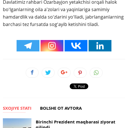
Davlatimiz rahbari Ozarbayjon yetakchisi orqali halok
boʻlganlarning oila aʼzolari va yaqinlariga samimiy
hamdardlik va dalda soʻzlarini yoʻlladi, jabrlanganlarning
barchasi tez fursatda sogʻayib ketishini tiladi.
SXOJIYE STATI
BOLSHE OT AVTORA
Birinchi Prezident maqbarasi ziyorat
qilindi