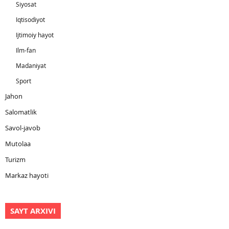
Siyosat
Iqtisodiyot
Ijtimoiy hayot
Ilm-fan
Madaniyat
Sport
Jahon
Salomatlik
Savol-javob
Mutolaa
Turizm
Markaz hayoti
SAYT ARXIVI