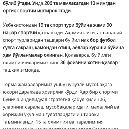
бўлиб ўтади. У
нда
206 та мамлакатдан 10 мингдан
ортиқ спортчи иштирок этади.
Ўзбекистондан
19 та спорт тури бўйича жами 90
нафар спортчи
қатнашади. Аҳамиятлиси, анъанавий
спорт турларидан ташқари бу йил
илк бор футбол,
сувга сакраш, камондан отиш, аёллар кураши бўйича
ҳам йўлланмалар олинган.
Қолаверса, бу йилги
олимпиячиларимизнинг
36 фоизини хотин-қизлар
ташкил этмоқда.
Терма жамоаларимиз ушбу нуфузли мусобақага
юқори даражада ҳозирлик кўрди. Ҳар бир спортчи
бўйича индивидуал стратегия қабул қилиниб,
уларнинг саралаш мусобақаларидаги, маҳаллий ва
хорижий ўқув-машғулотлардаги иштироки
таъминланди. 15 та олимпия ва паралимпия