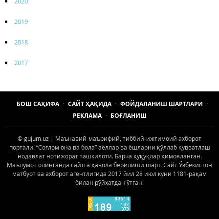
2020
2019
2018
2017
БОШ САҲИФА
САЙТ ҲАҚИДА
ФОЙДАЛАНИШ ШАРТЛАРИ
РЕКЛАМА
БОҒЛАНИШ
© gujum.uz | Маънавий-маърифий, тиббий-ижтимоий ахборот
портали. “Соғлом она ва бола” аёллар ва ёшларни қўллаб қувватлаш
нодавлат нотижорат ташкилоти. Барча ҳуқуқлар ҳимояланган.
Маълумот олинганда сайтга ҳавола берилиши шарт. Сайт Ўзбекистон
матбуот ва ахборот агентлигида 2017 йил 28 июл куни 1181-рақам
билан рўйхатдан ўтган.