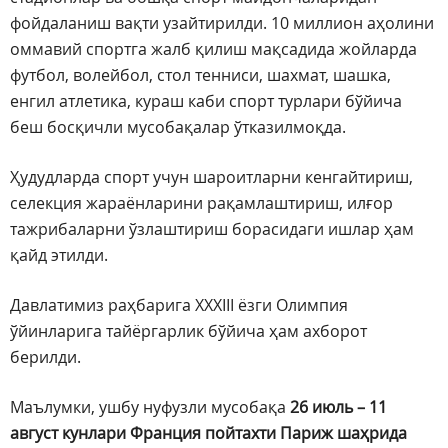
фойдаланиш вақти узайтирилди. 10 миллион аҳолини
оммавий спортга жалб қилиш мақсадида жойларда
футбол, волейбол, стол тенниси, шахмат, шашка,
енгил атлетика, кураш каби спорт турлари бўйича
беш босқичли мусобақалар ўтказилмоқда.
Ҳудудларда спорт учун шароитларни кенгайтириш,
селекция жараёнларини рақамлаштириш, илғор
тажрибаларни ўзлаштириш борасидаги ишлар ҳам
қайд этилди.
Давлатимиз раҳбарига XXXIII ёзги Олимпия
ўйинларига тайёргарлик бўйича ҳам ахборот
берилди.
Маълумки, ушбу нуфузли мусобақа
26 июль – 11
август кунлари Франция пойтахти Париж шаҳрида