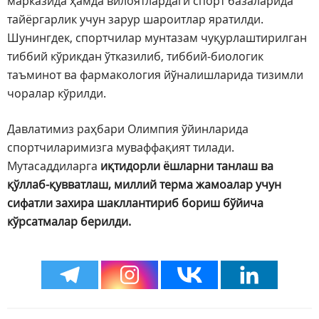
марказида ҳамда вилоятлардаги спорт базаларида
тайёргарлик учун зарур шароитлар яратилди.
Шунингдек, спортчилар мунтазам чуқурлаштирилган
тиббий кўрикдан ўтказилиб, тиббий-биологик
таъминот ва фармакология йўналишларида тизимли
чоралар кўрилди.
Давлатимиз раҳбари Олимпия ўйинларида
спортчиларимизга муваффақият тилади.
Мутасаддиларга
иқтидорли ёшларни танлаш ва
қўллаб-қувватлаш, миллий терма жамоалар учун
сифатли захира шакллантириб бориш бўйича
кўрсатмалар берилди.