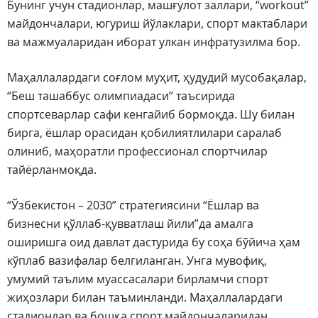
Бунинг учун стадионлар, машғулот заллари, “workout”
майдончалари, югуриш йўлаклари, спорт мактаблари
ва мажмуаларидан иборат улкан инфратузилма бор.
Маҳаллалардаги соғлом муҳит, ҳудудий мусобақалар,
“Беш ташаббус олимпиадаси” таъсирида
спортсеварлар сафи кенгайиб бормоқда. Шу билан
бирга, ёшлар орасидан қобилиятлилари саралаб
олиниб, маҳоратли профессионал спортчилар
тайёрланмоқда.
“Ўзбекистон – 2030” стратегиясини “Ёшлар ва
бизнесни қўллаб-қувватлаш йили”да амалга
оширишга оид давлат дастурида бу соҳа бўйича ҳам
кўплаб вазифалар белгиланган. Унга мувофиқ,
умумий таълим муассасалари бирламчи спорт
жиҳозлари билан таъминланди. Маҳаллалардаги
стадионлар ва бошқа спорт майдончаларидан