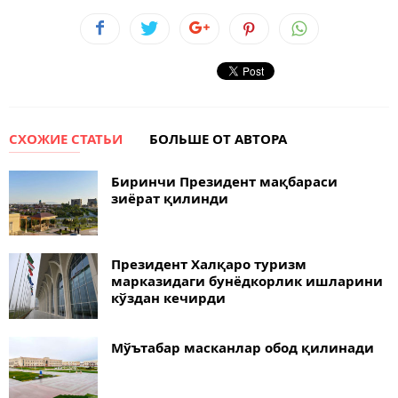
СХОЖИЕ СТАТЬИ
БОЛЬШЕ ОТ АВТОРА
Биринчи Президент мақбараси
зиёрат қилинди
Президент Халқаро туризм
марказидаги бунёдкорлик ишларини
кўздан кечирди
Мўътабар масканлар обод қилинади