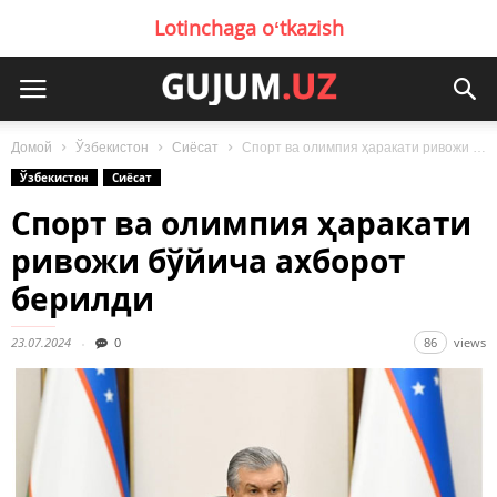
Lotinchaga oʻtkazish
Домой
Ўзбекистон
Сиёсат
Спорт ва олимпия ҳаракати ривожи бўйича ахборот берилди
Ўзбекистон
Сиёсат
Спорт ва олимпия ҳаракати
ривожи бўйича ахборот
берилди
23.07.2024
0
86
views