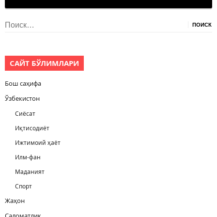
Найти:
САЙТ БЎЛИМЛАРИ
Бош саҳифа
Ўзбекистон
Сиёсат
Иқтисодиёт
Ижтимоий ҳаёт
Илм-фан
Маданият
Спорт
Жаҳон
Саломатлик