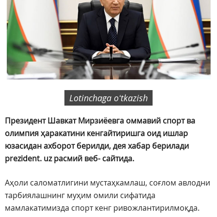
Lotinchaga oʻtkazish
Президент Шавкат Мирзиёевга оммавий спорт ва
олимпия ҳаракатини кенгайтиришга оид ишлар
юзасидан ахборот берилди, дея хабар берилади
prezident. uz расмий веб- сайтида.
Аҳоли саломатлигини мустаҳкамлаш, соғлом авлодни
тарбиялашнинг муҳим омили сифатида
мамлакатимизда спорт кенг ривожлантирилмоқда.