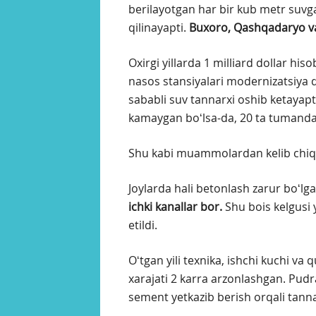
berilayotgan har bir kub metr suvg
qilinayapti.
Buxoro, Qashqadaryo v
Oxirgi yillarda 1 milliard dollar hi
nasos stansiyalari modernizatsiya qi
sababli suv tannarxi oshib ketayapt
kamaygan boʻlsa-da, 20 ta tumanda 
Shu kabi muammolardan kelib chiqib, 
Joylarda hali betonlash zarur boʻlg
ichki kanallar bor.
Shu bois kelgusi y
etildi.
Oʻtgan yili texnika, ishchi kuchi 
xarajati 2 karra arzonlashgan. Pudr
sement yetkazib berish orqali tanna