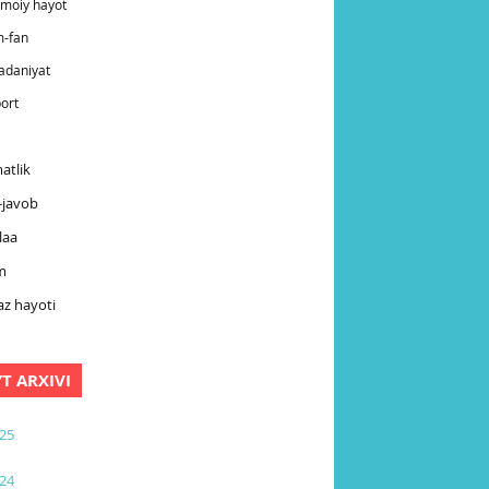
timoiy hayot
m-fan
adaniyat
ort
atlik
-javob
laa
m
z hayoti
YT ARXIVI
25
24