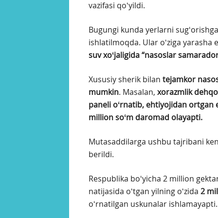
vazifasi qoʻyildi.
Bugungi kunda yerlarni sugʻorishga
ishlatilmoqda. Ular oʻziga yarasha e
suv xoʻjaligida “nasoslar samaradorlig
Xususiy sherik bilan
tejamkor nasos 
mumkin
. Masalan,
xorazmlik dehqo
paneli oʻrnatib, ehtiyojidan ortgan 
million soʻm daromad olayapti.
Mutasaddilarga ushbu tajribani keng
berildi.
Respublika boʻyicha 2 million gektar
natijasida oʻtgan yilning oʻzida
2 mi
oʻrnatilgan uskunalar ishlamayapti.