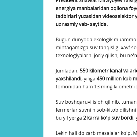
Prezident Shavkat Mirziyoyev raislig
energiya manbalaridan oqilona foy
tadbirlari yuzasidan videoselektor yi
uz rasmiy veb- saytida.
Bugun dunyoda ekologik muammolar,
mintaqamizga suv tanqisligi xavf s
texnologiyalarni joriy qilish, bu ne
Jumladan,
550 kilometr kanal va ar
yaxshilandi,
yiliga
450 million kub m
tomonidan ham 13 ming kilometr ic
Suv boshqaruvi isloh qilinib, tumanl
fermerlar suvni hisob-kitob qilishni 
bu yil yerga
2 karra koʻp suv bordi
,
Lekin hali dolzarb masalalar koʻp. 