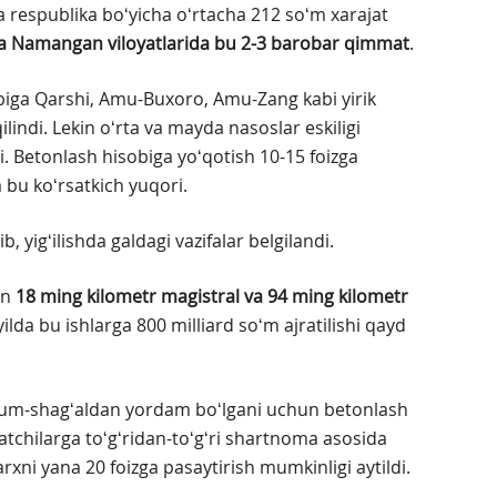
a respublika boʻyicha oʻrtacha 212 soʻm xarajat
a Namangan viloyatlarida bu 2-3 barobar qimmat
.
sobiga Qarshi, Amu-Buxoro, Amu-Zang kabi yirik
lindi. Lekin oʻrta va mayda nasoslar eskiligi
i. Betonlash hisobiga yoʻqotish 10-15 foizga
bu koʻrsatkich yuqori.
yigʻilishda galdagi vazifalar belgilandi.
an
18 ming kilometr magistral va 94 ming kilometr
ilda bu ishlarga 800 milliard soʻm ajratilishi qayd
va qum-shagʻaldan yordam boʻlgani uchun betonlash
atchilarga toʻgʻridan-toʻgʻri shartnoma asosida
rxni yana 20 foizga pasaytirish mumkinligi aytildi.