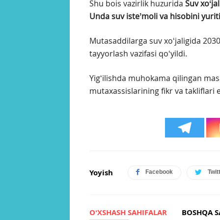
Shu bois vazirlik huzurida
Suv xoʻjal
Unda suv isteʼmoli va hisobini yurit
Mutasaddilarga suv xoʻjaligida 2030
tayyorlash vazifasi qoʻyildi.
Yigʻilishda muhokama qilingan masa
mutaxassislarining fikr va takliflari e
Yoyish
Facebook
Twit
OʻXSHASH SAHIFALAR
BOSHQA S