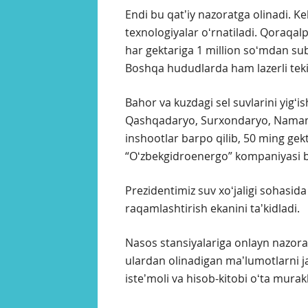
Endi bu qatʼiy nazoratga olinadi. K
texnologiyalar oʻrnatiladi. Qoraqal
har gektariga 1 million soʻmdan sub
Boshqa hududlarda ham lazerli tekis
Bahor va kuzdagi sel suvlarini yig
Qashqadaryo, Surxondaryo, Namang
inshootlar barpo qilib, 50 ming gek
“Oʻzbekgidroenergo” kompaniyasi bu b
Prezidentimiz suv xoʻjaligi sohasida 
raqamlashtirish ekanini taʼkidladi.
Nasos stansiyalariga onlayn nazorat 
ulardan olinadigan maʼlumotlarni jam
isteʼmoli va hisob-kitobi oʻta murak