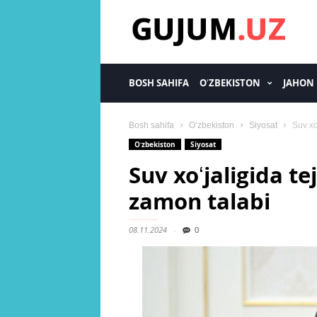
gujum.uz
BOSH SAHIFA
OʻZBEKISTON
JAHON
Bosh sahifa
Oʻzbekiston
Siyosat
Suv xo
Oʻzbekiston
Siyosat
Suv xoʻjaligida te
zamon talabi
08.11.2024
0