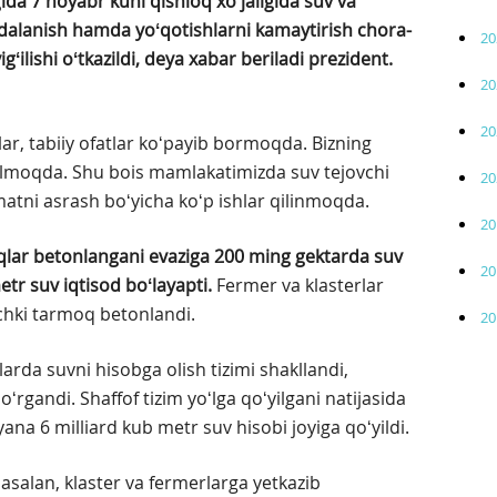
ida 7 noyabr kuni qishloq xoʻjaligida suv va
dalanish hamda yoʻqotishlarni kamaytirish chora-
20
gʻilishi oʻtkazildi, deya xabar beriladi prezident.
20
20
 tabiiy ofatlar koʻpayib bormoqda. Bizning
olmoqda. Shu bois mamlakatimizda suv tejovchi
20
ʼmatni asrash boʻyicha koʻp ishlar qilinmoqda.
20
iqlar betonlangani evaziga 200 ming gektarda suv
20
etr suv iqtisod boʻlayapti.
Fermer va klasterlar
hki tarmoq betonlandi.
20
arda suvni hisobga olish tizimi shakllandi,
oʻrgandi. Shaffof tizim yoʻlga qoʻyilgani natijasida
 yana 6 milliard kub metr suv hisobi joyiga qoʻyildi.
Masalan, klaster va fermerlarga yetkazib