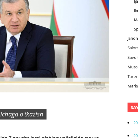
Ij
Il
M
Sp
Jahon
Salom
Savol
Muto
Turiz
Marka
SA
illchaga oʻtkazish
20
20