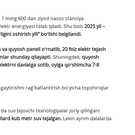
 1 ming 600 dan ziyod nasos stansiya
lektr energiyasi talab qiladi. Shu bois
2025 yil –
ini oshirish yili” boʻlishi belgilandi.
va quyosh paneli oʻrnatib, 20 foiz elektr tejash
nlar shunday qilayapti
. Shuningdek,
quyosh
elektrni
davlatga sotib, oyiga qoʻshimcha 7-8
aytirishni ragʻbatlantirish boʻyicha topshiriqlar
da suv tejovchi texnologiyalar joriy qilingani
lliard kub metr suv
tejalgan.
Lekin ayrim dalalarda