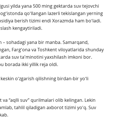
elgusi yilda yana 500 ming gektarda suv tejovchi
pogʻistonda qoʻllangan lazerli tekislangan yerning
sidiya berish tizimi endi Xorazmda ham boʻladi.
lash kengaytiriladi.
ʻish – sohadagi yana bir manba. Samarqand,
an, Fargʻona va Toshkent viloyatlarida shunday
tarda suv taʼminotini yaxshilash imkoni bor.
orada ikki yillik reja oldi.
keskin oʻzgarish qilishning birdan-bir yoʻli
va “aqlli suv” qurilmalari olib kelingan. Lekin
lab, tahlil qiladigan axborot tizimi yoʻq. Suv
kab.