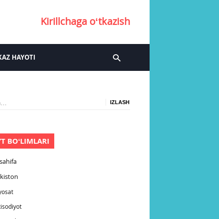
Kirillchaga oʻtkazish
AZ HAYOTI
:
YT BOʻLIMLARI
sahifa
kiston
yosat
tisodiyot