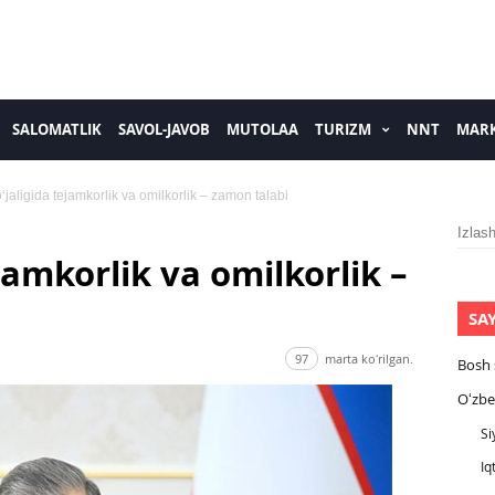
SALOMATLIK
SAVOL-JAVOB
MUTOLAA
TURIZM
NNT
MARK
ʻjaligida tejamkorlik va omilkorlik – zamon talabi
Izlash
jamkorlik va omilkorlik –
SA
97
marta koʻrilgan.
Bosh 
Oʻzbe
Si
Iq