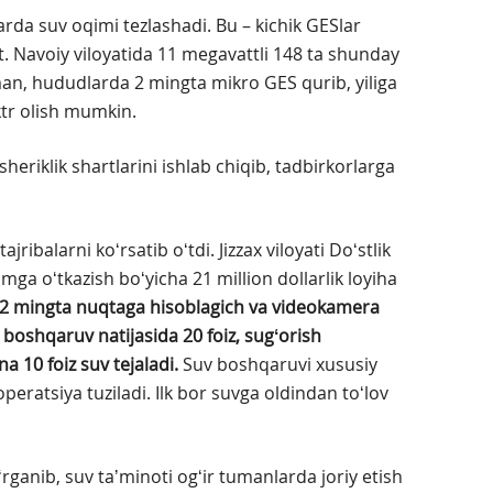
arda suv oqimi tezlashadi. Bu – kichik GESlar
at. Navoiy viloyatida 11 megavattli 148 ta shunday
n, hududlarda 2 mingta mikro GES qurib, yiliga
ktr olish mumkin.
eriklik shartlarini ishlab chiqib, tadbirkorlarga
ribalarni koʻrsatib oʻtdi. Jizzax viloyati Doʻstlik
mga oʻtkazish boʻyicha 21 million dollarlik loyiha
2 mingta nuqtaga hisoblagich va videokamera
oshqaruv natijasida 20 foiz, sugʻorish
a 10 foiz suv tejaladi.
Suv boshqaruvi xususiy
operatsiya tuziladi. Ilk bor suvga oldindan toʻlov
rganib, suv taʼminoti ogʻir tumanlarda joriy etish