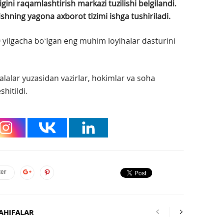
igini raqamlashtirish markazi tuzilishi belgilandi.
ishning yagona axborot tizimi ishga tushiriladi.
 yilgacha boʻlgan eng muhim loyihalar dasturini
lalar yuzasidan vazirlar, hokimlar va soha
shitildi.
ter
AHIFALAR