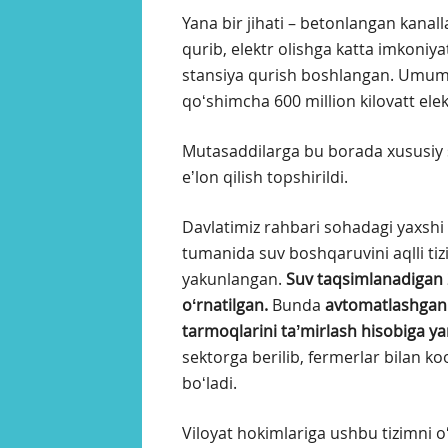
Yana bir jihati – betonlangan kanall
qurib, elektr olishga katta imkoniy
stansiya qurish boshlangan. Umuma
qoʻshimcha 600 million kilovatt ele
Mutasaddilarga bu borada xususiy sh
eʼlon qilish topshirildi.
Davlatimiz rahbari sohadagi yaxshi taj
tumanida suv boshqaruvini aqlli tizi
yakunlangan.
Suv taqsimlanadigan 
oʻrnatilgan.
Bunda
avtomatlashgan b
tarmoqlarini taʼmirlash hisobiga yan
sektorga berilib, fermerlar bilan ko
boʻladi.
Viloyat hokimlariga ushbu tizimni oʻ