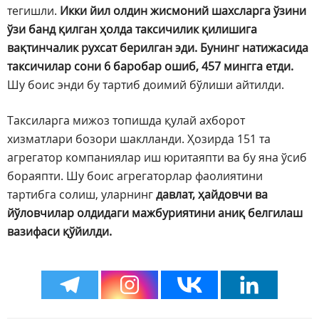
тегишли.
Икки йил олдин жисмоний шахсларга ўзини
ўзи банд қилган ҳолда таксичилик қилишига
вақтинчалик рухсат берилган эди. Бунинг натижасида
таксичилар сони 6 баробар ошиб, 457 мингга етди.
Шу боис энди бу тартиб доимий бўлиши айтилди.
Таксиларга мижоз топишда қулай ахборот
хизматлари бозори шаклланди. Ҳозирда 151 та
агрегатор компаниялар иш юритаяпти ва бу яна ўсиб
бораяпти. Шу боис агрегаторлар фаолиятини
тартибга солиш, уларнинг
давлат, ҳайдовчи ва
йўловчилар олдидаги мажбуриятини аниқ белгилаш
вазифаси қўйилди.