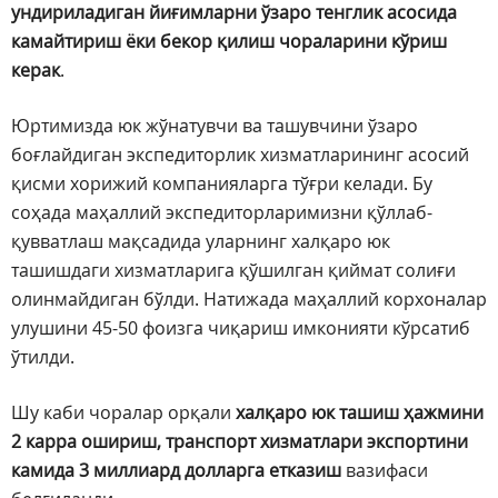
ундириладиган йиғимларни ўзаро тенглик асосида
камайтириш ёки бекор қилиш чораларини кўриш
керак
.
Юртимизда юк жўнатувчи ва ташувчини ўзаро
боғлайдиган экспедиторлик хизматларининг асосий
қисми хорижий компанияларга тўғри келади. Бу
соҳада маҳаллий экспедиторларимизни қўллаб-
қувватлаш мақсадида уларнинг халқаро юк
ташишдаги хизматларига қўшилган қиймат солиғи
олинмайдиган бўлди. Натижада маҳаллий корхоналар
улушини 45-50 фоизга чиқариш имконияти кўрсатиб
ўтилди.
Шу каби чоралар орқали
халқаро юк ташиш ҳажмини
2 карра ошириш, транспорт хизматлари экспортини
камида 3 миллиард долларга етказиш
вазифаси