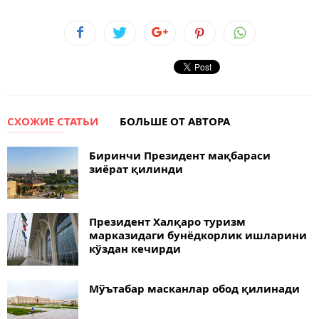
СХОЖИЕ СТАТЬИ
БОЛЬШЕ ОТ АВТОРА
Биринчи Президент мақбараси
зиёрат қилинди
Президент Халқаро туризм
марказидаги бунёдкорлик ишларини
кўздан кечирди
Мўътабар масканлар обод қилинади