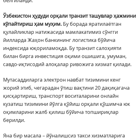
белгиланди.
Ўзбекистон ҳудуди орқали транзит ташувлар ҳажмини
кўпайтириш ҳам муҳим.
Бу борада яратилаётган
қулайликлар натижасида мамлакатимиз сўнгги
йилларда Жаҳон банкининг логистика бўйича
индексида юқориламоқда. Бу транзит салоҳияти
билан бирга инвестиция оқими ошишига, умуман,
савдо-иқтисодий алоқалар ривожига хизмат қилади.
Мутасаддиларга электрон навбат тизимини кенг
жорий этиб, чегарадан ўтиш вақтини 20 дақиқагача
қисқартириш, транспорт воситаларини онлайн
кузатиш тизимини йўлга қўйиш орқали қўшимча юк
оқимларини жалб қилиш бўйича топшириқлар
берилди.
Яна бир масала – йўналишсиз такси хизматларига