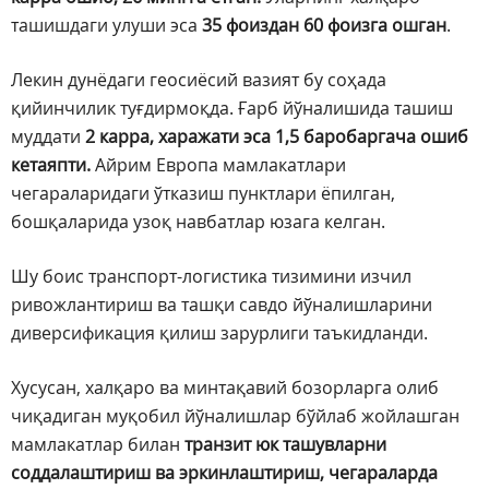
ташишдаги улуши эса
35 фоиздан 60 фоизга ошган
.
Лекин дунёдаги геосиёсий вазият бу соҳада
қийинчилик туғдирмоқда. Ғарб йўналишида ташиш
муддати
2 карра, харажати эса 1,5 баробаргача ошиб
кетаяпти.
Айрим Европа мамлакатлари
чегараларидаги ўтказиш пунктлари ёпилган,
бошқаларида узоқ навбатлар юзага келган.
Шу боис транспорт-логистика тизимини изчил
ривожлантириш ва ташқи савдо йўналишларини
диверсификация қилиш зарурлиги таъкидланди.
Хусусан, халқаро ва минтақавий бозорларга олиб
чиқадиган муқобил йўналишлар бўйлаб жойлашган
мамлакатлар билан
транзит юк ташувларни
соддалаштириш ва эркинлаштириш, чегараларда