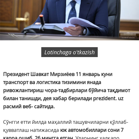
Lotinchaga oʻtkazish
Президент Шавкат Мирзиёев 11 январь куни
транспорт ва логистика тизимини янада
ривожлантириш чора-тадбирлари бўйича тақдимот
билан танишди, дея хабар берилади prezident. uz
расмий веб- сайтида.
Сўнгги етти йилда маҳаллий ташувчиларни қўллаб-
қувватлаш натижасида
юк автомобиллари сони 7
карра ошиб, 26 мингга етган.
Уларнинг халқаро