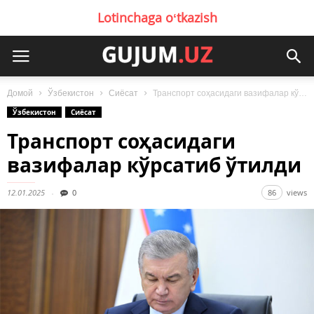
Lotinchaga oʻtkazish
Домой
Ўзбекистон
Сиёсат
Транспорт соҳасидаги вазифалар кўрсатиб ўтилди
Ўзбекистон
Сиёсат
Транспорт соҳасидаги
вазифалар кўрсатиб ўтилди
12.01.2025
0
86
views