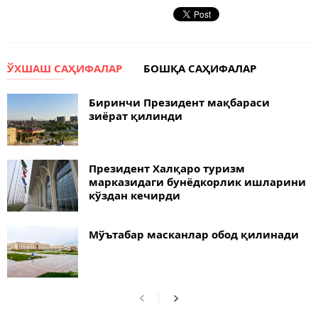
ЎХШАШ САҲИФАЛАР
БОШҚА САҲИФАЛАР
Биринчи Президент мақбараси
зиёрат қилинди
Президент Халқаро туризм
марказидаги бунёдкорлик ишларини
кўздан кечирди
Мўътабар масканлар обод қилинади