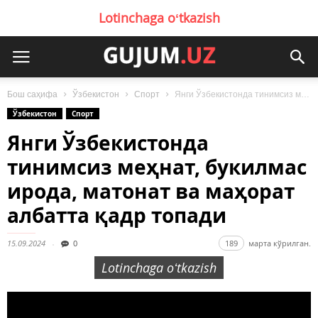
Lotinchaga oʻtkazish
Бош саҳифа
Ўзбекистон
Спорт
Янги Ўзбекистонда тинимсиз меҳнат, букилмас ирода, матонат ва маҳорат албатта қадр топади
Ўзбекистон
Спорт
Янги Ўзбекистонда
тинимсиз меҳнат, букилмас
ирода, матонат ва маҳорат
албатта қадр топади
15.09.2024
0
189
марта кўрилган.
Lotinchaga oʻtkazish