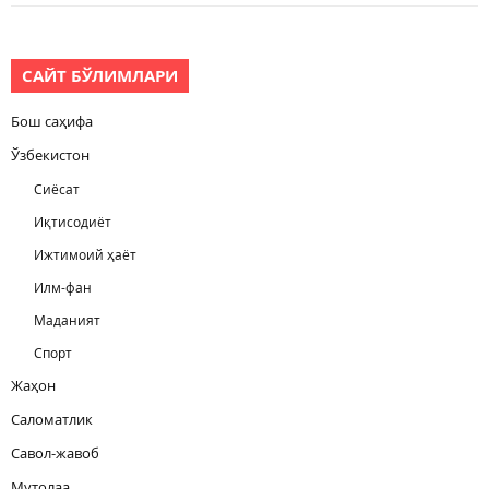
САЙТ БЎЛИМЛАРИ
Бош саҳифа
Ўзбекистон
Сиёсат
Иқтисодиёт
Ижтимоий ҳаёт
Илм-фан
Маданият
Спорт
Жаҳон
Саломатлик
Савол-жавоб
Мутолаа