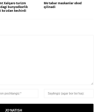
nt Xalqaro turizm
Moʻtabar maskanlar obod
idagi bunyodkorlik
qilinadi
ni koʻzdan kechirdi