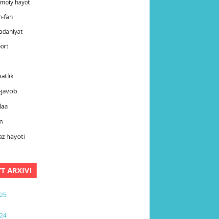
timoiy hayot
m-fan
adaniyat
ort
atlik
-javob
laa
m
z hayoti
YT ARXIVI
25
24