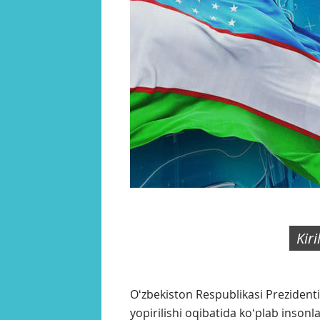
Kir
Oʻzbekiston Respublikasi Prezidenti
yopirilishi oqibatida koʻplab inso