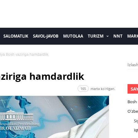
SALOMATLIK
SAVOL-JAVOB
MUTOLAA
TURIZM
NNT
MARK
ya Bosh vaziriga hamdardlik
Izlash
ziriga hamdardlik
SA
165
marta koʻrilgan.
Bosh 
Oʻzbe
Si
Iq