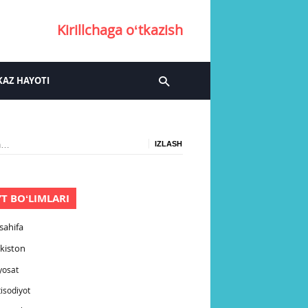
Kirillchaga oʻtkazish
AZ HAYOTI
:
YT BOʻLIMLARI
sahifa
kiston
yosat
tisodiyot