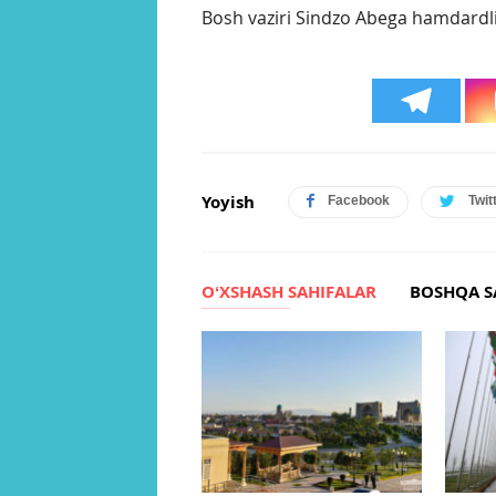
Bosh vaziri Sindzo Abega hamdardlik
Yoyish
Facebook
Twit
OʻXSHASH SAHIFALAR
BOSHQA S