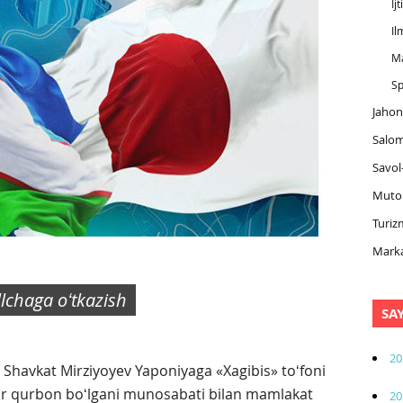
Ij
Il
M
Sp
Jahon
Salom
Savol
Muto
Turiz
Marka
illchaga oʻtkazish
SA
20
 Shavkat Mirziyoyev Yaponiyaga «Xagibis» toʻfoni
nlar qurbon boʻlgani munosabati bilan mamlakat
20