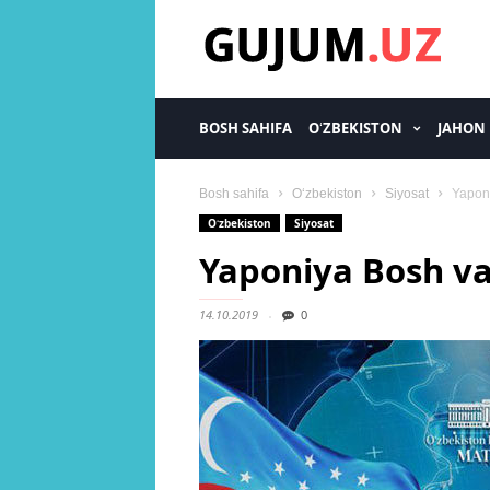
gujum.uz
BOSH SAHIFA
OʻZBEKISTON
JAHON
Bosh sahifa
Oʻzbekiston
Siyosat
Yaponi
Oʻzbekiston
Siyosat
Yaponiya Bosh va
14.10.2019
0